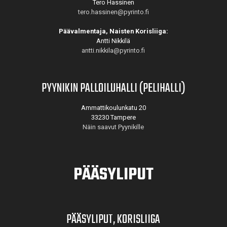
Tero Hassinen
tero.hassinen@pyrinto.fi
Päävalmentaja, Naisten Korisliiga:
Antti Nikkilä
antti.nikkila@pyrinto.fi
PYYNIKIN PALLOILUHALLI (PELIHALLI)
Ammattikoulunkatu 20
33230 Tampere
Näin saavut Pyynikille
PÄÄSYLIPUT
PÄÄSYLIPUT, KORISLIIGA