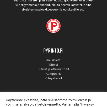
seuroista. Naisten ja miesten edustus­joukkueet ovat olleet
vuosi­kymmeniä ponnahdus­lauta seuran kasvateille aina
aikuisten maa­joukkueeseen ja euro­kentille asti.
PYRINTO.FI
Joukkueet
Ottelut
Uutiset ja otteluraportit
Kumppanit
Yhteystiedot
Käytämme evästeitä, jotta sivustomme toimii oikein ja
voimme analysoida tietoliikennettä. Painamalla "Hyväksy