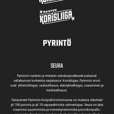
PYRINTÖ
SEURA
Pyrinnön naisten ja miesten edustusjoukkueet pelaavat
valtakunnan korkeinta sarjatasoa: Korisliigaa. Pyrinnön arvot
ovat: yhteisöl­lisyys, vastuul­lisuus, elämyk­sellisyys, osaaminen ja
tulok­sellisuus.
Tampereen Pyrinnön kori­pallo­toimin­nassa on mukana viikottain
yli 700 junioria ja yli 70 vapaa­ehtoista valmen­tajaa. Seura on yksi
maamme suurim­mista ja menes­tyneim­mistä juni­ori­kori­pallo­