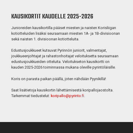
KAUSIKORTIT KAUDELLE 2025-2026
Junioreiden kausikortilla pääset miesten ja naisten Korisliigan
kotiotteluiden lisäksi seuraamaan miesten 1A- ja 1B-divisioonan
sekä naisten 1. divisioonan kotiotteluita.
Edustusjoukkueet kutsuvat Pyrinnön juniorit, valmentajat,
joukkueenjohtajat ja rahastonhoitajat veloituksetta seuraamaan
edustusjoukkueiden otteluita. Veloitukseton kausikortti on
kauden 2025-2026 toiminnassa mukana oleville pyrintöläisille.
Koris on parasta paikan päällä, joten nähdään Pyynikillä!
Saat lisätietoja kausikortin lähettämisestä koripallojaostolta.
Tarkemmat tiedustelut:
koripallo@pyrinto.fi
.