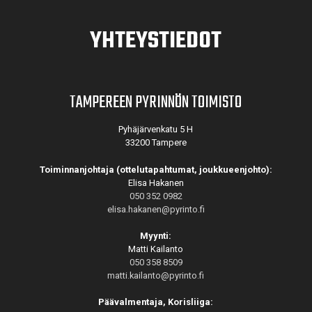
YHTEYSTIEDOT
TAMPEREEN PYRINNÖN TOIMISTO
Pyhäjärvenkatu 5 H
33200 Tampere
Toiminnanjohtaja (ottelutapahtumat, joukkueenjohto):
Elisa Hakanen
050 352 0982
elisa.hakanen@pyrinto.fi
Myynti:
Matti Kailanto
050 358 8509
matti.kailanto@pyrinto.fi
Päävalmentaja, Korisliiga: