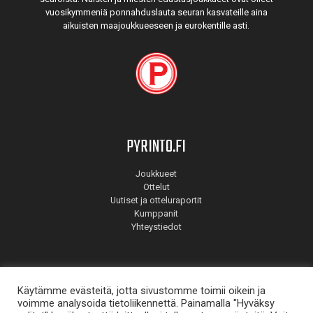
vuosi­kymmeniä ponnahdus­lauta seuran kasvateille aina
aikuisten maa­joukkueeseen ja euro­kentille asti.
PYRINTO.FI
Joukkueet
Ottelut
Uutiset ja otteluraportit
Kumppanit
Yhteystiedot
Käytämme evästeitä, jotta sivustomme toimii oikein ja
voimme analysoida tietoliikennettä. Painamalla "Hyväksy