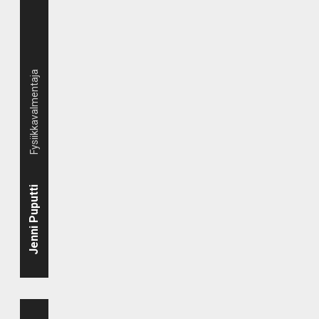
Fysiikkavalmentaja
Jenni Puputti