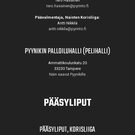
Tero Hassinen
tero.hassinen@pyrinto.fi
Päävalmentaja, Naisten Korisliiga:
Antti Nikkilä
antti.nikkila@pyrinto.fi
PYYNIKIN PALLOILUHALLI (PELIHALLI)
Ammattikoulunkatu 20
33230 Tampere
Näin saavut Pyynikille
PÄÄSYLIPUT
PÄÄSYLIPUT, KORISLIIGA