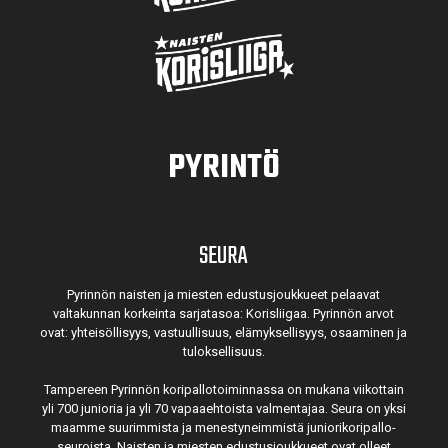
PYRINTÖ
SEURA
Pyrinnön naisten ja miesten edustusjoukkueet pelaavat
valtakunnan korkeinta sarjatasoa: Korisliigaa. Pyrinnön arvot
ovat: yhteisöl­lisyys, vastuul­lisuus, elämyk­sellisyys, osaaminen ja
tulok­sellisuus.
Tampereen Pyrinnön kori­pallo­toimin­nassa on mukana viikottain
yli 700 junioria ja yli 70 vapaa­ehtoista valmen­tajaa. Seura on yksi
maamme suurim­mista ja menes­tyneim­mistä juni­ori­kori­pallo­
seuroista. Naisten ja miesten edustus­joukkueet ovat olleet