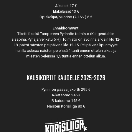
Aikuiset 17 €
Eläkeläiset 13 €
Opiskelijat/Nuoriso (7-16 v.) 6 €
Ennakkomyynti
Tiketti.fi
sekä Tampereen Pyrinnön toimisto (Klingendahlin
sisäpiha, Pyhäjärvenkatu 5 H). Toimisto on avoinna arkisin klo 12-
18, paitsi miesten pelipäivinä klo 12-15. Pelipäivinä lipunmyynti
hallilla aukeaa naisten peleissä 1 tunti ennen ottelun alkua ja
miesten peleissä 1,5 tuntia ennen ottelun alkua.
KAUSIKORTIT KAUDELLE 2025-2026
Pyrinnön pääsarjakortti 295 €
A-katsomo 245 €
B-katsomo 145 €
Naisten Korisliiga 80 €