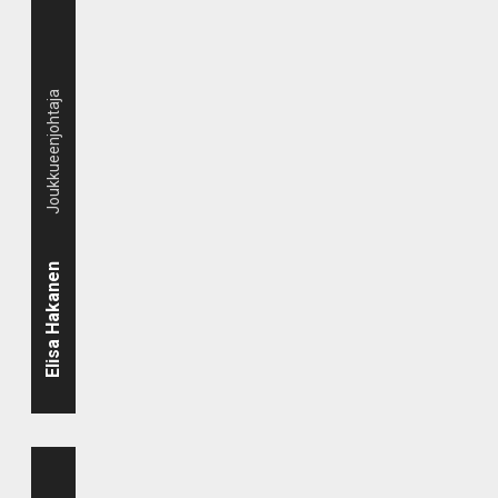
Joukkueenjohtaja
Elisa Hakanen