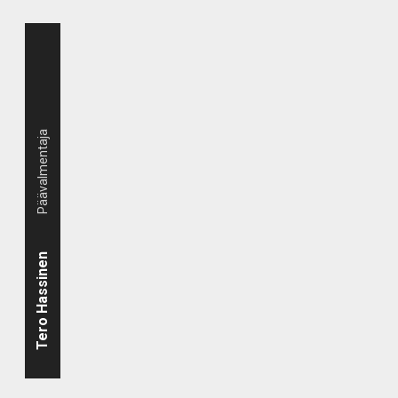
Päävalmentaja
Tero Hassinen