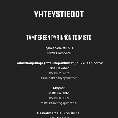
YHTEYSTIEDOT
TAMPEREEN PYRINNÖN TOIMISTO
Pyhäjärvenkatu 5 H
33200 Tampere
Toiminnanjohtaja (ottelutapahtumat, joukkueenjohto):
Elisa Hakanen
050 352 0982
elisa.hakanen@pyrinto.fi
Myynti:
Matti Kailanto
050 358 8509
matti.kailanto@pyrinto.fi
Päävalmentaja, Korisliiga: