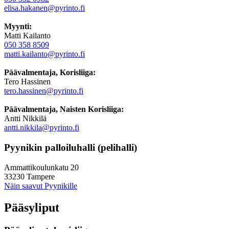
elisa.hakanen@pyrinto.fi
Myynti:
Matti Kailanto
050 358 8509
matti.kailanto@pyrinto.fi
Päävalmentaja, Korisliiga:
Tero Hassinen
tero.hassinen@pyrinto.fi
Päävalmentaja, Naisten Korisliiga:
Antti Nikkilä
antti.nikkila@pyrinto.fi
Pyynikin palloiluhalli (pelihalli)
Ammattikoulunkatu 20
33230 Tampere
Näin saavut Pyynikille
Pääsyliput