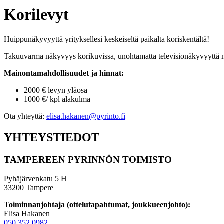
Korilevyt
Huippunäkyvyyttä yrityksellesi keskeiseltä paikalta koriskentältä!
Takuuvarma näkyvyys korikuvissa, unohtamatta televisionäkyvyyttä
Mainontamahdollisuudet ja hinnat:
2000 € levyn yläosa
1000 €/ kpl alakulma
Ota yhteyttä:
elisa.hakanen@pyrinto.fi
YHTEYSTIEDOT
TAMPEREEN PYRINNÖN TOIMISTO
Pyhäjärvenkatu 5 H
33200 Tampere
Toiminnanjohtaja (ottelutapahtumat, joukkueenjohto):
Elisa Hakanen
050 352 0982