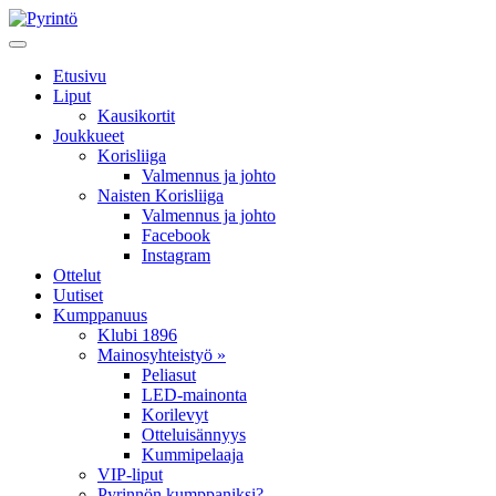
Etusivu
Liput
Kausikortit
Joukkueet
Korisliiga
Valmennus ja johto
Naisten Korisliiga
Valmennus ja johto
Facebook
Instagram
Ottelut
Uutiset
Kumppanuus
Klubi 1896
Mainosyhteistyö »
Peliasut
LED-mainonta
Korilevyt
Otteluisännyys
Kummipelaaja
VIP-liput
Pyrinnön kumppaniksi?