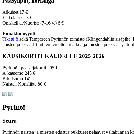
Pääsyliput, korisliiga
Aikuiset 17 €
Eläkeläiset 13 €
Opiskelijat/Nuoriso (7-16 v.) 6 €
Ennakkomyynti
Tiketti.fi
sekä Tampereen Pyrinnön toimisto (Klingendahlin sisäpiha, Py
naisten peleissä 1 tunti ennen ottelun alkua ja miesten peleissä 1,5 tun
KAUSIKORTIT KAUDELLE 2025-2026
Pyrinnön pääsarjakortti 295 €
A-katsomo 245 €
B-katsomo 145 €
Naisten Korisliiga 80 €
Pyrintö
Seura
Pyrinnön naisten ja miesten edustusjoukkueet pelaavat valtakunnan korkei