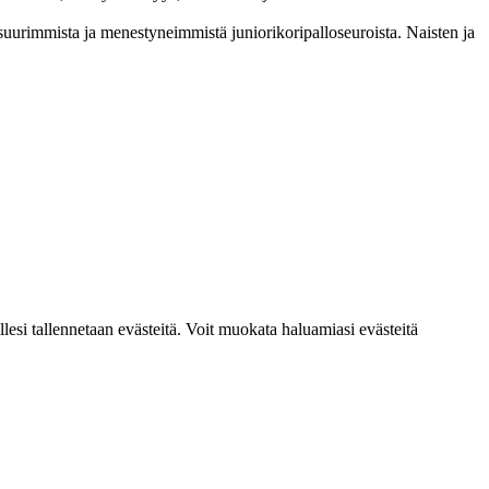
im­mista ja menes­tyneim­mistä juni­ori­kori­pallo­seuroista. Naisten ja
lesi tallennetaan evästeitä. Voit muokata haluamiasi evästeitä