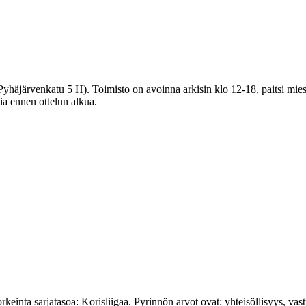
häjärvenkatu 5 H). Toimisto on avoinna arkisin klo 12-18, paitsi miest
tia ennen ottelun alkua.
nta sarjatasoa: Korisliigaa. Pyrinnön arvot ovat: yhteisöl­lisyys, vastuu