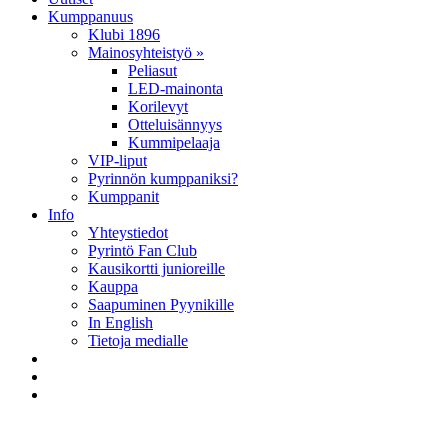
Kumppanuus
Klubi 1896
Mainosyhteistyö »
Peliasut
LED-mainonta
Korilevyt
Otteluisännyys
Kummipelaaja
VIP-liput
Pyrinnön kumppaniksi?
Kumppanit
Info
Yhteystiedot
Pyrintö Fan Club
Kausikortti junioreille
Kauppa
Saapuminen Pyynikille
In English
Tietoja medialle