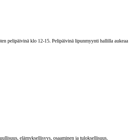
en pelipäivinä klo 12-15. Pelipäivinä lipunmyynti hallilla aukeaa
l­lisuus, elämyk­sellisyys, osaaminen ja tulok­sellisuus.