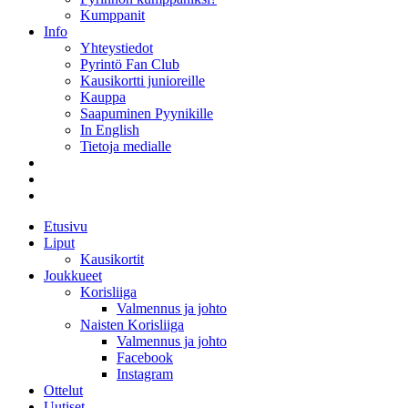
Kumppanit
Info
Yhteystiedot
Pyrintö Fan Club
Kausikortti junioreille
Kauppa
Saapuminen Pyynikille
In English
Tietoja medialle
Etusivu
Liput
Kausikortit
Joukkueet
Korisliiga
Valmennus ja johto
Naisten Korisliiga
Valmennus ja johto
Facebook
Instagram
Ottelut
Uutiset