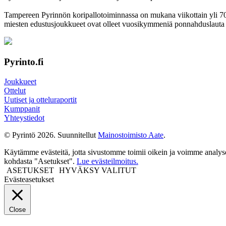
Tampereen Pyrinnön kori­pallo­toimin­nassa on mukana viikottain yli 700 
miesten edustus­joukkueet ovat olleet vuosi­kymmeniä ponnahdus­lauta se
Pyrinto.fi
Joukkueet
Ottelut
Uutiset ja otteluraportit
Kumppanit
Yhteystiedot
© Pyrintö 2026. Suunnitellut
Mainostoimisto Aate
.
Käytämme evästeitä, jotta sivustomme toimii oikein ja voimme analysoid
kohdasta "Asetukset".
Lue evästeilmoitus.
ASETUKSET
HYVÄKSY VALITUT
Evästeasetukset
Close