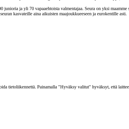
junioria ja yli 70 vapaa­ehtoista valmen­tajaa. Seura on yksi maamme suur
uran kasvateille aina aikuisten maa­joukkueeseen ja euro­kentille asti.
a tietoliikennettä. Painamalla "Hyväksy valitut" hyväksyt, että laitteel