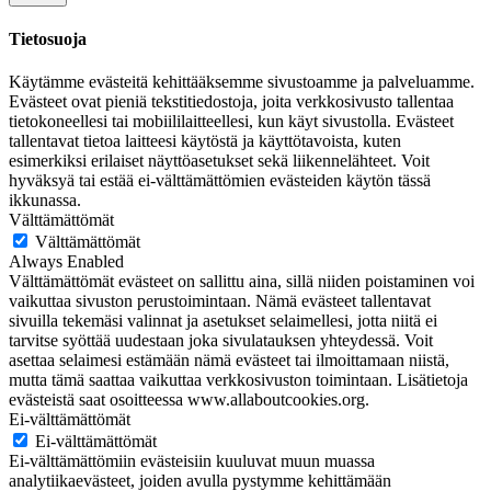
Tietosuoja
Käytämme evästeitä kehittääksemme sivustoamme ja palveluamme.
Evästeet ovat pieniä tekstitiedostoja, joita verkkosivusto tallentaa
tietokoneellesi tai mobiililaitteellesi, kun käyt sivustolla. Evästeet
tallentavat tietoa laitteesi käytöstä ja käyttötavoista, kuten
esimerkiksi erilaiset näyttöasetukset sekä liikennelähteet. Voit
hyväksyä tai estää ei-välttämättömien evästeiden käytön tässä
ikkunassa.
Välttämättömät
Välttämättömät
Always Enabled
Välttämättömät evästeet on sallittu aina, sillä niiden poistaminen voi
vaikuttaa sivuston perustoimintaan. Nämä evästeet tallentavat
sivuilla tekemäsi valinnat ja asetukset selaimellesi, jotta niitä ei
tarvitse syöttää uudestaan joka sivulatauksen yhteydessä. Voit
asettaa selaimesi estämään nämä evästeet tai ilmoittamaan niistä,
mutta tämä saattaa vaikuttaa verkkosivuston toimintaan. Lisätietoja
evästeistä saat osoitteessa www.allaboutcookies.org.
Ei-välttämättömät
Ei-välttämättömät
Ei-välttämättömiin evästeisiin kuuluvat muun muassa
analytiikaevästeet, joiden avulla pystymme kehittämään