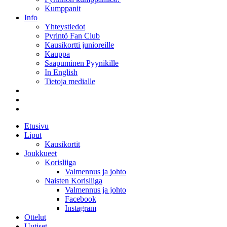
Kumppanit
Info
Yhteystiedot
Pyrintö Fan Club
Kausikortti junioreille
Kauppa
Saapuminen Pyynikille
In English
Tietoja medialle
Etusivu
Liput
Kausikortit
Joukkueet
Korisliiga
Valmennus ja johto
Naisten Korisliiga
Valmennus ja johto
Facebook
Instagram
Ottelut
Uutiset