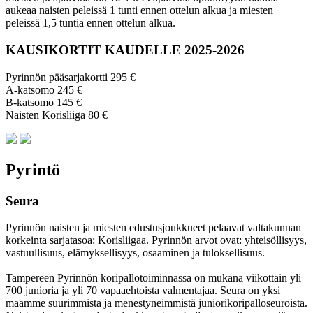
aukeaa naisten peleissä 1 tunti ennen ottelun alkua ja miesten
peleissä 1,5 tuntia ennen ottelun alkua.
KAUSIKORTIT KAUDELLE 2025-2026
Pyrinnön pääsarjakortti 295 €
A-katsomo 245 €
B-katsomo 145 €
Naisten Korisliiga 80 €
Pyrintö
Seura
Pyrinnön naisten ja miesten edustusjoukkueet pelaavat valtakunnan
korkeinta sarjatasoa: Korisliigaa. Pyrinnön arvot ovat: yhteisöl­lisyys,
vastuul­lisuus, elämyk­sellisyys, osaaminen ja tulok­sellisuus.
Tampereen Pyrinnön kori­pallo­toimin­nassa on mukana viikottain yli
700 junioria ja yli 70 vapaa­ehtoista valmen­tajaa. Seura on yksi
maamme suurim­mista ja menes­tyneim­mistä juni­ori­kori­pallo­seuroista.