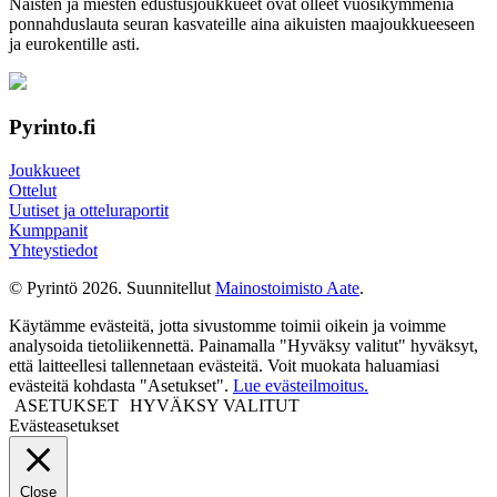
Naisten ja miesten edustus­joukkueet ovat olleet vuosi­kymmeniä
ponnahdus­lauta seuran kasvateille aina aikuisten maa­joukkueeseen
ja euro­kentille asti.
Pyrinto.fi
Joukkueet
Ottelut
Uutiset ja otteluraportit
Kumppanit
Yhteystiedot
© Pyrintö 2026. Suunnitellut
Mainostoimisto Aate
.
Käytämme evästeitä, jotta sivustomme toimii oikein ja voimme
analysoida tietoliikennettä. Painamalla "Hyväksy valitut" hyväksyt,
että laitteellesi tallennetaan evästeitä. Voit muokata haluamiasi
evästeitä kohdasta "Asetukset".
Lue evästeilmoitus.
ASETUKSET
HYVÄKSY VALITUT
Evästeasetukset
Close