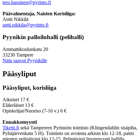
tero.hassinen@pyrinto.fi
Päävalmentaja, Naisten Korisliiga:
Antti Nikkilä
antti.nikkila@pyrinto.fi
Pyynikin palloiluhalli (pelihalli)
Ammattikoulunkatu 20
33230 Tampere
Näin saavut Pyynikille
Pääsyliput
Pääsyliput, korisliiga
Aikuiset 17 €
Eläkeläiset 13 €
Opiskelijat/Nuoriso (7-16 v.) 6 €
Ennakkomyynti
Tiketti.fi
sekä Tampereen Pyrinnön toimisto (Klingendahlin sisäpiha,
Pyhäjärvenkatu 5 H). Toimisto on avoinna arkisin klo 12-18, paitsi
miesten pelipäivinä klo 12-15. Pelipäivinä lipunmyynti hallilla