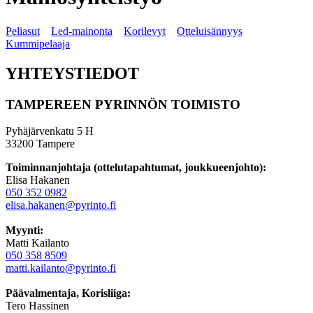
Peliasut
Led-mainonta
Korilevyt
Otteluisännyys
Kummipelaaja
YHTEYSTIEDOT
TAMPEREEN PYRINNÖN TOIMISTO
Pyhäjärvenkatu 5 H
33200 Tampere
Toiminnanjohtaja (ottelutapahtumat, joukkueenjohto):
Elisa Hakanen
050 352 0982
elisa.hakanen@pyrinto.fi
Myynti:
Matti Kailanto
050 358 8509
matti.kailanto@pyrinto.fi
Päävalmentaja, Korisliiga:
Tero Hassinen