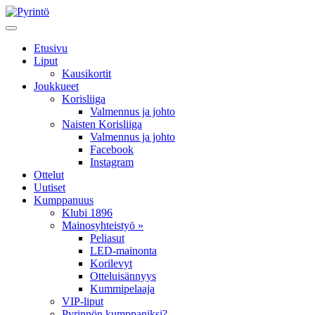
Etusivu
Liput
Kausikortit
Joukkueet
Korisliiga
Valmennus ja johto
Naisten Korisliiga
Valmennus ja johto
Facebook
Instagram
Ottelut
Uutiset
Kumppanuus
Klubi 1896
Mainosyhteistyö »
Peliasut
LED-mainonta
Korilevyt
Otteluisännyys
Kummipelaaja
VIP-liput
Pyrinnön kumppaniksi?