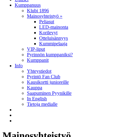
Kumppanuus
Klubi 1896
Mainosyhteistyö »
Peliasut
LED-mainonta
Korilevyt
Otteluisännyys
Kummipelaaja
VIP-liput
Pyrinnön kumppaniksi?
Kumppanit
Info
Yhteystiedot
Pyrintö Fan Club
Kausikortti junioreille
Kauppa
Saapuminen Pyynikille
In English
Tietoja medialle
Mainosyhteistyö