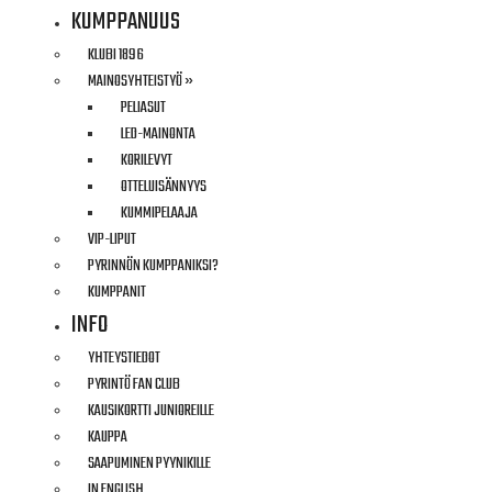
YMPÄRISTÖ
KUMPPANUUS
KLUBI 1896
MAINOSYHTEISTYÖ »
PELIASUT
LED-MAINONTA
KORILEVYT
OTTELUISÄNNYYS
KUMMIPELAAJA
VIP-LIPUT
YHTEYSTIEDOT
PYRINNÖN KUMPPANIKSI?
KUMPPANIT
INFO
TAMPEREEN PYRINNÖN TOIMISTO
YHTEYSTIEDOT
PYRINTÖ FAN CLUB
Pyhäjärvenkatu 5 H
KAUSIKORTTI JUNIOREILLE
33200 Tampere
KAUPPA
SAAPUMINEN PYYNIKILLE
Toiminnanjohtaja (ottelutapahtumat, joukkueenjohto):
IN ENGLISH
Elisa Hakanen