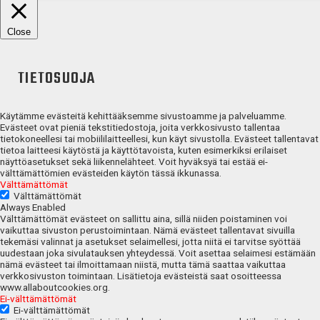
Close
TIETOSUOJA
Käytämme evästeitä kehittääksemme sivustoamme ja palveluamme.
Evästeet ovat pieniä tekstitiedostoja, joita verkkosivusto tallentaa
tietokoneellesi tai mobiililaitteellesi, kun käyt sivustolla. Evästeet tallentavat
tietoa laitteesi käytöstä ja käyttötavoista, kuten esimerkiksi erilaiset
näyttöasetukset sekä liikennelähteet. Voit hyväksyä tai estää ei-
välttämättömien evästeiden käytön tässä ikkunassa.
Välttämättömät
Välttämättömät
Always Enabled
Välttämättömät evästeet on sallittu aina, sillä niiden poistaminen voi
vaikuttaa sivuston perustoimintaan. Nämä evästeet tallentavat sivuilla
tekemäsi valinnat ja asetukset selaimellesi, jotta niitä ei tarvitse syöttää
uudestaan joka sivulatauksen yhteydessä. Voit asettaa selaimesi estämään
nämä evästeet tai ilmoittamaan niistä, mutta tämä saattaa vaikuttaa
verkkosivuston toimintaan. Lisätietoja evästeistä saat osoitteessa
www.allaboutcookies.org.
Ei-välttämättömät
Ei-välttämättömät