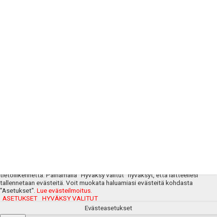
Joukkueet
Ottelut
Uutiset ja otteluraportit
Kumppanit
Yhteystiedot
© Pyrintö 2026. Suunnitellut
Mainostoimisto Aate
.
Käytämme evästeitä, jotta sivustomme toimii oikein ja voimme analysoida
tietoliikennettä. Painamalla "Hyväksy valitut" hyväksyt, että laitteellesi
tallennetaan evästeitä. Voit muokata haluamiasi evästeitä kohdasta
"Asetukset".
Lue evästeilmoitus.
ASETUKSET
HYVÄKSY VALITUT
Evästeasetukset