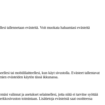
lesi tallennetaan evästeitä. Voit muokata haluamiasi evästeitä
si tai mobiililaitteellesi, kun käyt sivustolla. Evästeet tallentavat
ttömien evästeiden käytön tässä ikkunassa.
si valinnat ja asetukset selaimellesi, jotta niitä ei tarvitse syöttää
rkkosivuston toimintaan. Lisätietoja evästeistä saat osoitteessa