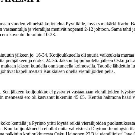
maan vuoden viimeistä kotiottelua Pyynikille, jossa sarjakärki Karhu Bas
n vastaantulija ja vierailijat menivät nopeasti 2-12 johtoon. Sama taht
a ero kaventui lukuihin 10-23.
minuutin jälkeen jo 16-34. Kotijoukkueella oli suuria vaikeuksia murtaa v
tä peräjälkeen ja eroksi 24-36. Jakson loppupuolella jälleen Osku ja L
n mukaan jakson kuudella onnistuneella kolmosella. Tauolle lähdettiin l
johtivat kapellimestari Kaukiaisen ohella vierailijoiden peliä.
. Sen jälkeen kotijoukkue ei pystynyt vastaamaan vierailijoiden fyysisyy
väliin mennessä ero oli kasvanut lukemiin 45-65. Kentän hahmona hääri vi
ä koko kentällä ja Pyrintö yritti löytää reikiä vierailijoiden puolustukse
. Kun kotijoukkueella ei ollut uutta vahvistusta Daytone Jenningsin tilal
 palkittiin kotijoukkueesta Osku Heinonen 22/3 ja vierailijoista Jaye 