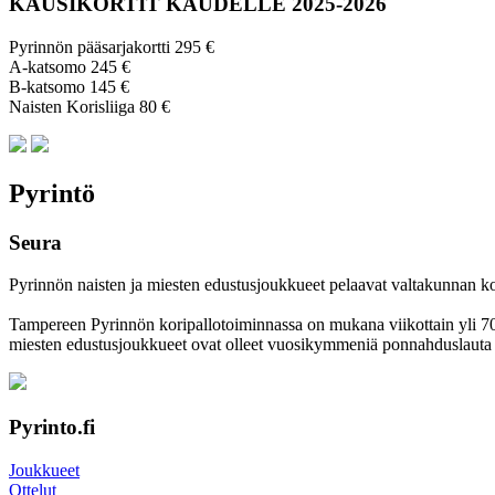
KAUSIKORTIT KAUDELLE 2025-2026
Pyrinnön pääsarjakortti 295 €
A-katsomo 245 €
B-katsomo 145 €
Naisten Korisliiga 80 €
Pyrintö
Seura
Pyrinnön naisten ja miesten edustusjoukkueet pelaavat valtakunnan korkei
Tampereen Pyrinnön kori­pallo­toimin­nassa on mukana viikottain yli 700 
miesten edustus­joukkueet ovat olleet vuosi­kymmeniä ponnahdus­lauta se
Pyrinto.fi
Joukkueet
Ottelut