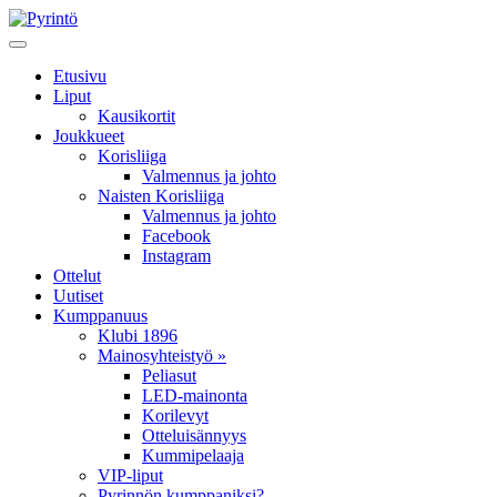
Etusivu
Liput
Kausikortit
Joukkueet
Korisliiga
Valmennus ja johto
Naisten Korisliiga
Valmennus ja johto
Facebook
Instagram
Ottelut
Uutiset
Kumppanuus
Klubi 1896
Mainosyhteistyö »
Peliasut
LED-mainonta
Korilevyt
Otteluisännyys
Kummipelaaja
VIP-liput
Pyrinnön kumppaniksi?