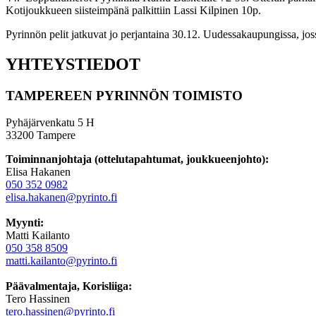
Kotijoukkueen siisteimpänä palkittiin Lassi Kilpinen 10p.
Pyrinnön pelit jatkuvat jo perjantaina 30.12. Uudessakaupungissa, jos
YHTEYSTIEDOT
TAMPEREEN PYRINNÖN TOIMISTO
Pyhäjärvenkatu 5 H
33200 Tampere
Toiminnanjohtaja (ottelutapahtumat, joukkueenjohto):
Elisa Hakanen
050 352 0982
elisa.hakanen@pyrinto.fi
Myynti:
Matti Kailanto
050 358 8509
matti.kailanto@pyrinto.fi
Päävalmentaja, Korisliiga:
Tero Hassinen
tero.hassinen@pyrinto.fi