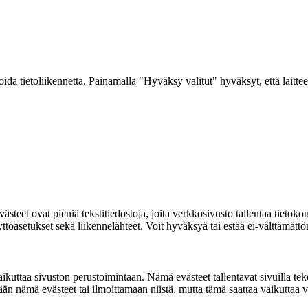
a tietoliikennettä. Painamalla "Hyväksy valitut" hyväksyt, että laitteel
ovat pieniä tekstitiedostoja, joita verkkosivusto tallentaa tietokoneelle
 näyttöasetukset sekä liikennelähteet. Voit hyväksyä tai estää ei-välttämä
ikuttaa sivuston perustoimintaan. Nämä evästeet tallentavat sivuilla tekemä
n nämä evästeet tai ilmoittamaan niistä, mutta tämä saattaa vaikuttaa ve