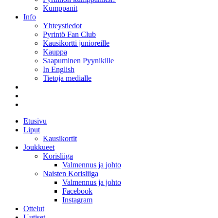
Kumppanit
Info
Yhteystiedot
Pyrintö Fan Club
Kausikortti junioreille
Kauppa
Saapuminen Pyynikille
In English
Tietoja medialle
Etusivu
Liput
Kausikortit
Joukkueet
Korisliiga
Valmennus ja johto
Naisten Korisliiga
Valmennus ja johto
Facebook
Instagram
Ottelut
Uutiset