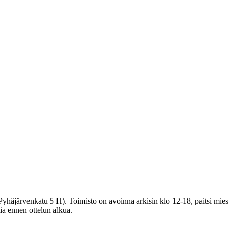
häjärvenkatu 5 H). Toimisto on avoinna arkisin klo 12-18, paitsi miest
tia ennen ottelun alkua.