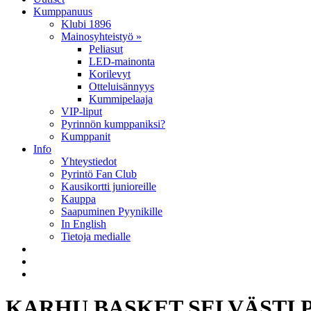
Kumppanuus
Klubi 1896
Mainosyhteistyö »
Peliasut
LED-mainonta
Korilevyt
Otteluisännyys
Kummipelaaja
VIP-liput
Pyrinnön kumppaniksi?
Kumppanit
Info
Yhteystiedot
Pyrintö Fan Club
Kausikortti junioreille
Kauppa
Saapuminen Pyynikille
In English
Tietoja medialle
KARHU BASKET SELVÄSTI 