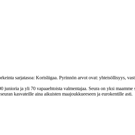
nta sarjatasoa: Korisliigaa. Pyrinnön arvot ovat: yhteisöl­lisyys, vastuu
junioria ja yli 70 vapaa­ehtoista valmen­tajaa. Seura on yksi maamme suur
uran kasvateille aina aikuisten maa­joukkueeseen ja euro­kentille asti.