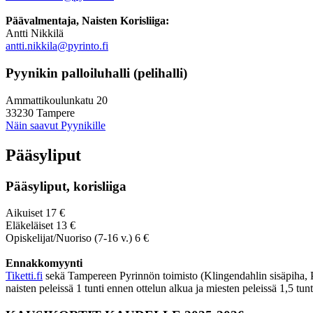
Päävalmentaja, Naisten Korisliiga:
Antti Nikkilä
antti.nikkila@pyrinto.fi
Pyynikin palloiluhalli (pelihalli)
Ammattikoulunkatu 20
33230 Tampere
Näin saavut Pyynikille
Pääsyliput
Pääsyliput, korisliiga
Aikuiset 17 €
Eläkeläiset 13 €
Opiskelijat/Nuoriso (7-16 v.) 6 €
Ennakkomyynti
Tiketti.fi
sekä Tampereen Pyrinnön toimisto (Klingendahlin sisäpiha, Py
naisten peleissä 1 tunti ennen ottelun alkua ja miesten peleissä 1,5 tun