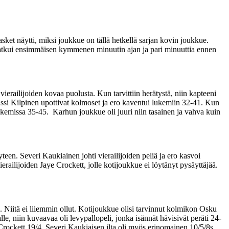
ket näytti, miksi joukkue on tällä hetkellä sarjan kovin joukkue.
i jatkui ensimmäisen kymmenen minuutin ajan ja pari minuuttia ennen
ierailijoiden kovaa puolusta. Kun tarvittiin herätystä, niin kapteeni
assi Kilpinen upottivat kolmoset ja ero kaventui lukemiin 32-41. Kun
ukemissa 35-45. Karhun joukkue oli juuri niin tasainen ja vahva kuin
teen. Severi Kaukiainen johti vierailijoiden peliä ja ero kasvoi
erailijoiden Jaye Crockett, jolle kotijoukkue ei löytänyt pysäyttäjää.
sta. Niitä ei liiemmin ollut. Kotijoukkue olisi tarvinnut kolmikon Osku
le, niin kuvaavaa oli levypallopeli, jonka isännät hävisivät peräti 24-
Crockett 19/4. Severi Kaukiaisen ilta oli myös erinomainen 10/5/8s.