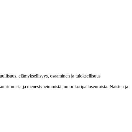
l­lisuus, elämyk­sellisyys, osaaminen ja tulok­sellisuus.
im­mista ja menes­tyneim­mistä juni­ori­kori­pallo­seuroista. Naisten ja