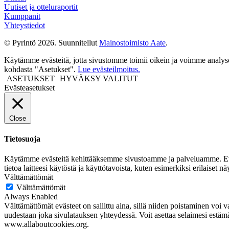
Uutiset ja otteluraportit
Kumppanit
Yhteystiedot
© Pyrintö 2026. Suunnitellut
Mainostoimisto Aate
.
Käytämme evästeitä, jotta sivustomme toimii oikein ja voimme analysoid
kohdasta "Asetukset".
Lue evästeilmoitus.
ASETUKSET
HYVÄKSY VALITUT
Evästeasetukset
Close
Tietosuoja
Käytämme evästeitä kehittääksemme sivustoamme ja palveluamme. Evästeet 
tietoa laitteesi käytöstä ja käyttötavoista, kuten esimerkiksi erilaiset
Välttämättömät
Välttämättömät
Always Enabled
Välttämättömät evästeet on sallittu aina, sillä niiden poistaminen voi va
uudestaan joka sivulatauksen yhteydessä. Voit asettaa selaimesi estämää
www.allaboutcookies.org.