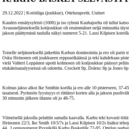
29.12.2022 | Korisliiga (joukkue), Otteluraportit, Uutiset
Kauden ennätysyleisö (1000) ja iso ryhmä Kauhajoelta oli tullut katso
Avausneljänneksellä kotijoukkue oli ensimmäiset neljä minuuttia täysi
jakson päättymistä taululla näkyi numerot 5-21. Lassi Kilpisen koreill
Toiselle neljänneksellä jatkettiin Karhun dominointia ja ero oli parin 
Osku Heinonen otti joukkueen reppuselkäänsä ja teki kahdeksan pistet
vielä Valtteri Leppänen upotti kolmosen oli kotijoukkue päässyt pelii
etukäteisanalyyseissä oli odotettu. Crockett 9p, Dolenc 8p ja Jones 6p 
Kolmas jakso alkoi Ike Smithin korilla ja ero alle 10 pisteeseen, 37-45
tasaisesti. Pyrinnön fyysisyys ei riittänyt korien alla ja jakson puoli
30 minuutin jälkeen tilanne oli jo 48-75.
Viimeisellä jaksolla pelattiin samalla kaavalla. Karhu teki kovasti töit
Heinonen 22/3, Ike Smith 10/3/7s ja Lassi Kilpisen 10/2s lisäksi tehoja
44. Loppunumerot Pyynikillä Karhu Basketille 72-95. Ottelun parhaina