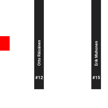
Otto Räisänen
Erik Muhonen
#12
#15