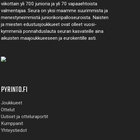
viikottain yli 700 junioria ja yli 70 vapaa­ehtoista
valmen­tajaa. Seura on yksi maamme suurim­mista ja
menes­tyneim­mistä juni­ori­kori­pallo­seuroista. Naisten
ja miesten edustus­joukkueet ovat olleet vuosi­
kymmeniä ponnahdus­lauta seuran kasvateille aina
aikuisten maa­joukkueeseen ja euro­kentille asti.
PYRINTO.FI
Joukkueet
Ottelut
Uutiset ja otteluraportit
Kumppanit
Yhteystiedot