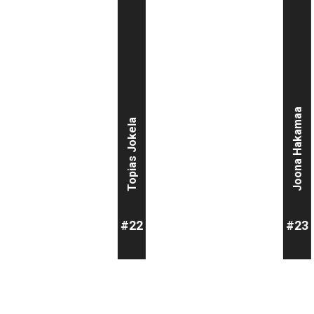
Joona Hakamaa
Topias Jokela
#22
#23