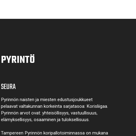
PYRINTÖ
SEURA
Pyrinnön naisten ja miesten edustusjoukkueet
pelaavat valtakunnan korkeinta sarjatasoa: Korisliigaa.
Pyrinnön arvot ovat: yhteisöl­lisyys, vastuul­lisuus,
elämyk­sellisyys, osaaminen ja tulok­sellisuus.
Tampereen Pyrinnön kori­pallo­toimin­nassa on mukana