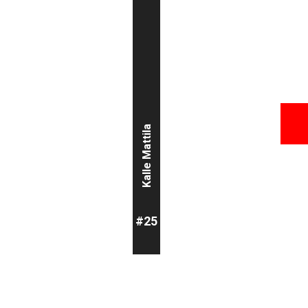
Jaakko Nieminen
Kalle Mattila
#25
#40