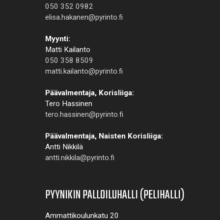
050 352 0982
elisa.hakanen@pyrinto.fi
Myynti:
Matti Kailanto
050 358 8509
matti.kailanto@pyrinto.fi
Päävalmentaja, Korisliiga:
Tero Hassinen
tero.hassinen@pyrinto.fi
Päävalmentaja, Naisten Korisliiga:
Antti Nikkilä
antti.nikkila@pyrinto.fi
PYYNIKIN PALLOILUHALLI (PELIHALLI)
Ammattikoulunkatu 20