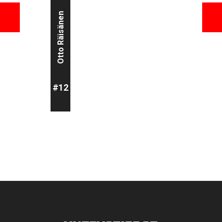
Otto Räisänen
Erik Muhonen
#12
#15