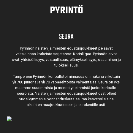
PYRINTÖ
SEURA
Pyrinnön naisten ja miesten edustusjoukkueet pelaavat
valtakunnan korkeinta sarjatasoa: Korisliigaa. Pyrinnön arvot
ovat: yhteisöl­lisyys, vastuul­lisuus, elämyk­sellisyys, osaaminen ja
tulok­sellisuus.
Tampereen Pyrinnön kori­pallo­toimin­nassa on mukana viikottain
yli 700 junioria ja yli 70 vapaa­ehtoista valmen­tajaa. Seura on yksi
maamme suurim­mista ja menes­tyneim­mistä juni­ori­kori­pallo­
seuroista. Naisten ja miesten edustus­joukkueet ovat olleet
vuosi­kymmeniä ponnahdus­lauta seuran kasvateille aina
aikuisten maa­joukkueeseen ja euro­kentille asti.