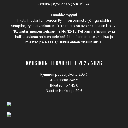
Opiskelijat/Nuoriso (7-16 v.) 6 €
Ennakkomyynti
Tiketti.fi
sekä Tampereen Pyrinnön toimisto (Klingendahlin
sisäpiha, Pyhäjärvenkatu 5 H). Toimisto on avoinna arkisin klo 12-
18, paitsi miesten pelipäivinä klo 12-15. Pelipäivinä lipunmyynti
hallilla aukeaa naisten peleissä 1 tunti ennen ottelun alkua ja
miesten peleissä 1,5 tuntia ennen ottelun alkua.
KAUSIKORTIT KAUDELLE 2025-2026
Pyrinnön pääsarjakortti 295 €
A-katsomo 245 €
B-katsomo 145 €
Naisten Korisliiga 80 €