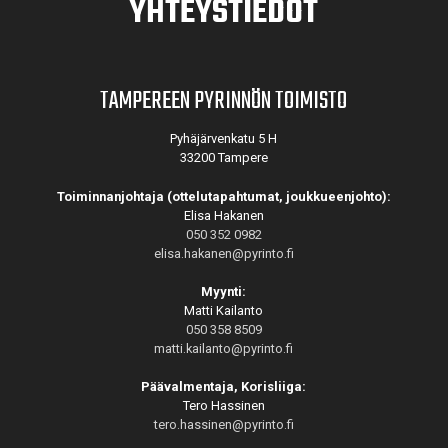
YHTEYSTIEDOT
TAMPEREEN PYRINNÖN TOIMISTO
Pyhäjärvenkatu 5 H
33200 Tampere
Toiminnanjohtaja (ottelutapahtumat, joukkueenjohto):
Elisa Hakanen
050 352 0982
elisa.hakanen@pyrinto.fi
Myynti:
Matti Kailanto
050 358 8509
matti.kailanto@pyrinto.fi
Päävalmentaja, Korisliiga:
Tero Hassinen
tero.hassinen@pyrinto.fi