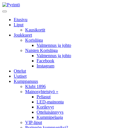
Etusivu
Liput
Kausikortit
Joukkueet
Korisliiga
Valmennus ja johto
Naisten Korisliiga
Valmennus ja johto
Facebook
Instagram
Ottelut
Uutiset
Kumppanuus
Klubi 1896
Mainosyhteistyö »
Peliasut
LED-mainonta
Korilevyt
Otteluisännyys
Kummipelaaja
VIP-liput
Pyrinnön kumppaniksi?