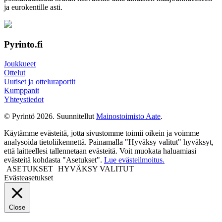
ja euro­kentille asti.
Pyrinto.fi
Joukkueet
Ottelut
Uutiset ja otteluraportit
Kumppanit
Yhteystiedot
© Pyrintö 2026. Suunnitellut
Mainostoimisto Aate
.
Käytämme evästeitä, jotta sivustomme toimii oikein ja voimme
analysoida tietoliikennettä. Painamalla "Hyväksy valitut" hyväksyt,
että laitteellesi tallennetaan evästeitä. Voit muokata haluamiasi
evästeitä kohdasta "Asetukset".
Lue evästeilmoitus.
ASETUKSET
HYVÄKSY VALITUT
Evästeasetukset
Close