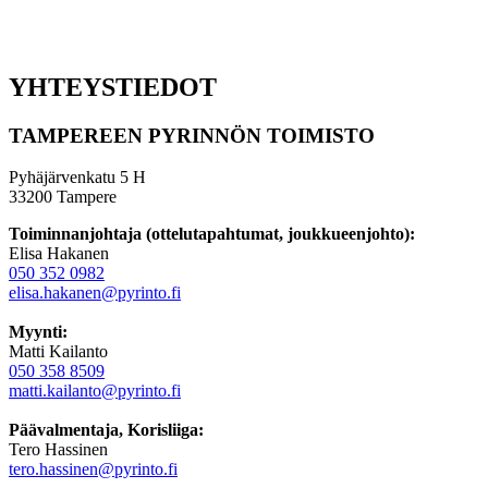
YHTEYSTIEDOT
TAMPEREEN PYRINNÖN TOIMISTO
Pyhäjärvenkatu 5 H
33200 Tampere
Toiminnanjohtaja (ottelutapahtumat, joukkueenjohto):
Elisa Hakanen
050 352 0982
elisa.hakanen@pyrinto.fi
Myynti:
Matti Kailanto
050 358 8509
matti.kailanto@pyrinto.fi
Päävalmentaja, Korisliiga:
Tero Hassinen
tero.hassinen@pyrinto.fi