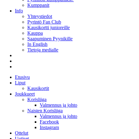
Kumppanit
Info
Yhteystiedot
Pyrintö Fan Club
Kausikortti junioreille
Kauppa
Saapuminen Pyynikille
In English
Tietoja medialle
Etusivu
Liput
Kausikortit
Joukkueet
Korisliiga
Valmennus ja johto
Naisten Korisliiga
Valmennus ja johto
Facebook
Instagram
Ottelut
Uutiset