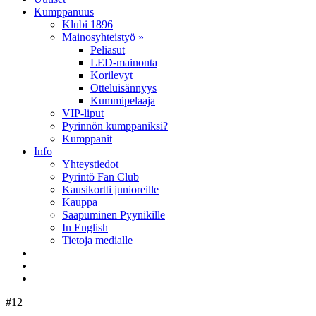
Kumppanuus
Klubi 1896
Mainosyhteistyö »
Peliasut
LED-mainonta
Korilevyt
Otteluisännyys
Kummipelaaja
VIP-liput
Pyrinnön kumppaniksi?
Kumppanit
Info
Yhteystiedot
Pyrintö Fan Club
Kausikortti junioreille
Kauppa
Saapuminen Pyynikille
In English
Tietoja medialle
#12