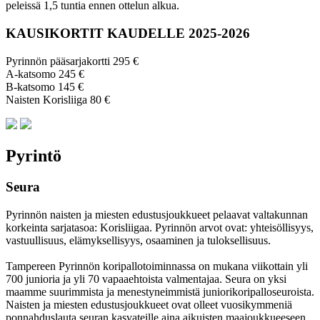
peleissä 1,5 tuntia ennen ottelun alkua.
KAUSIKORTIT KAUDELLE 2025-2026
Pyrinnön pääsarjakortti 295 €
A-katsomo 245 €
B-katsomo 145 €
Naisten Korisliiga 80 €
Pyrintö
Seura
Pyrinnön naisten ja miesten edustusjoukkueet pelaavat valtakunnan
korkeinta sarjatasoa: Korisliigaa. Pyrinnön arvot ovat: yhteisöl­lisyys,
vastuul­lisuus, elämyk­sellisyys, osaaminen ja tulok­sellisuus.
Tampereen Pyrinnön kori­pallo­toimin­nassa on mukana viikottain yli
700 junioria ja yli 70 vapaa­ehtoista valmen­tajaa. Seura on yksi
maamme suurim­mista ja menes­tyneim­mistä juni­ori­kori­pallo­seuroista.
Naisten ja miesten edustus­joukkueet ovat olleet vuosi­kymmeniä
ponnahdus­lauta seuran kasvateille aina aikuisten maa­joukkueeseen