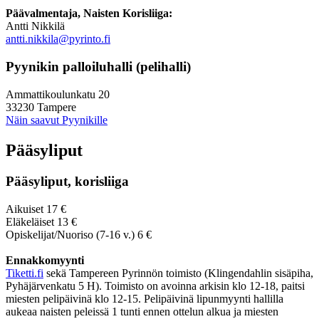
Päävalmentaja, Naisten Korisliiga:
Antti Nikkilä
antti.nikkila@pyrinto.fi
Pyynikin palloiluhalli (pelihalli)
Ammattikoulunkatu 20
33230 Tampere
Näin saavut Pyynikille
Pääsyliput
Pääsyliput, korisliiga
Aikuiset 17 €
Eläkeläiset 13 €
Opiskelijat/Nuoriso (7-16 v.) 6 €
Ennakkomyynti
Tiketti.fi
sekä Tampereen Pyrinnön toimisto (Klingendahlin sisäpiha,
Pyhäjärvenkatu 5 H). Toimisto on avoinna arkisin klo 12-18, paitsi
miesten pelipäivinä klo 12-15. Pelipäivinä lipunmyynti hallilla
aukeaa naisten peleissä 1 tunti ennen ottelun alkua ja miesten