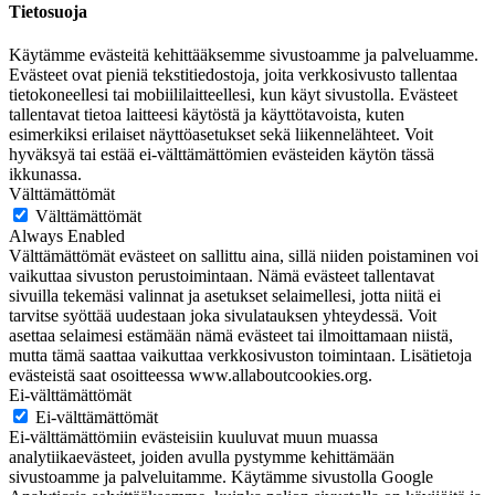
Tietosuoja
Käytämme evästeitä kehittääksemme sivustoamme ja palveluamme.
Evästeet ovat pieniä tekstitiedostoja, joita verkkosivusto tallentaa
tietokoneellesi tai mobiililaitteellesi, kun käyt sivustolla. Evästeet
tallentavat tietoa laitteesi käytöstä ja käyttötavoista, kuten
esimerkiksi erilaiset näyttöasetukset sekä liikennelähteet. Voit
hyväksyä tai estää ei-välttämättömien evästeiden käytön tässä
ikkunassa.
Välttämättömät
Välttämättömät
Always Enabled
Välttämättömät evästeet on sallittu aina, sillä niiden poistaminen voi
vaikuttaa sivuston perustoimintaan. Nämä evästeet tallentavat
sivuilla tekemäsi valinnat ja asetukset selaimellesi, jotta niitä ei
tarvitse syöttää uudestaan joka sivulatauksen yhteydessä. Voit
asettaa selaimesi estämään nämä evästeet tai ilmoittamaan niistä,
mutta tämä saattaa vaikuttaa verkkosivuston toimintaan. Lisätietoja
evästeistä saat osoitteessa www.allaboutcookies.org.
Ei-välttämättömät
Ei-välttämättömät
Ei-välttämättömiin evästeisiin kuuluvat muun muassa
analytiikaevästeet, joiden avulla pystymme kehittämään
sivustoamme ja palveluitamme. Käytämme sivustolla Google