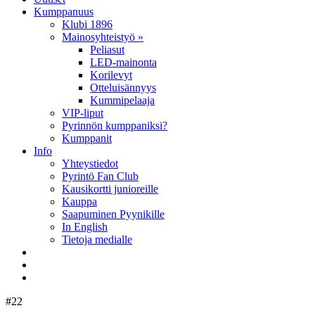
Kumppanuus
Klubi 1896
Mainosyhteistyö »
Peliasut
LED-mainonta
Korilevyt
Otteluisännyys
Kummipelaaja
VIP-liput
Pyrinnön kumppaniksi?
Kumppanit
Info
Yhteystiedot
Pyrintö Fan Club
Kausikortti junioreille
Kauppa
Saapuminen Pyynikille
In English
Tietoja medialle
#22