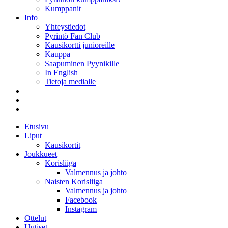
Kumppanit
Info
Yhteystiedot
Pyrintö Fan Club
Kausikortti junioreille
Kauppa
Saapuminen Pyynikille
In English
Tietoja medialle
Etusivu
Liput
Kausikortit
Joukkueet
Korisliiga
Valmennus ja johto
Naisten Korisliiga
Valmennus ja johto
Facebook
Instagram
Ottelut
Uutiset