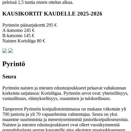
peleissä 1,5 tuntia ennen ottelun alkua.
KAUSIKORTIT KAUDELLE 2025-2026
Pyrinnön pääsarjakortti 295 €
A-katsomo 245 €
B-katsomo 145 €
Naisten Korisliiga 80 €
Pyrintö
Seura
Pyrinnön naisten ja miesten edustusjoukkueet pelaavat valtakunnan
korkeinta sarjatasoa: Korisliigaa. Pyrinnön arvot ovat: yhteisöl­lisyys,
vastuul­lisuus, elämyk­sellisyys, osaaminen ja tulok­sellisuus.
Tampereen Pyrinnön kori­pallo­toimin­nassa on mukana viikottain yli
700 junioria ja yli 70 vapaa­ehtoista valmen­tajaa. Seura on yksi
maamme suurim­mista ja menes­tyneim­mistä juni­ori­kori­pallo­seuroista.
Naisten ja miesten edustus­joukkueet ovat olleet vuosi­kymmeniä
ponnahdus­lauta seuran kasvateille aina aikuisten maa­joukkueeseen