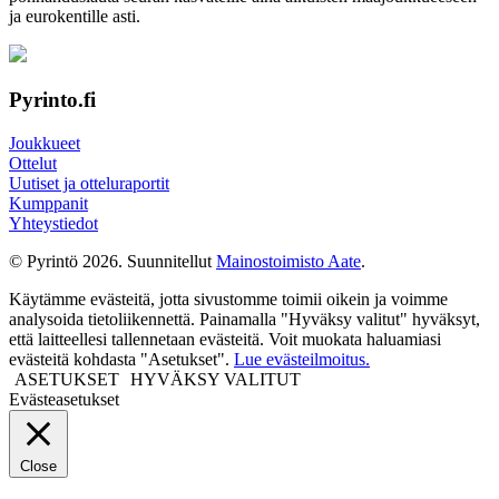
ja euro­kentille asti.
Pyrinto.fi
Joukkueet
Ottelut
Uutiset ja otteluraportit
Kumppanit
Yhteystiedot
© Pyrintö 2026. Suunnitellut
Mainostoimisto Aate
.
Käytämme evästeitä, jotta sivustomme toimii oikein ja voimme
analysoida tietoliikennettä. Painamalla "Hyväksy valitut" hyväksyt,
että laitteellesi tallennetaan evästeitä. Voit muokata haluamiasi
evästeitä kohdasta "Asetukset".
Lue evästeilmoitus.
ASETUKSET
HYVÄKSY VALITUT
Evästeasetukset
Close