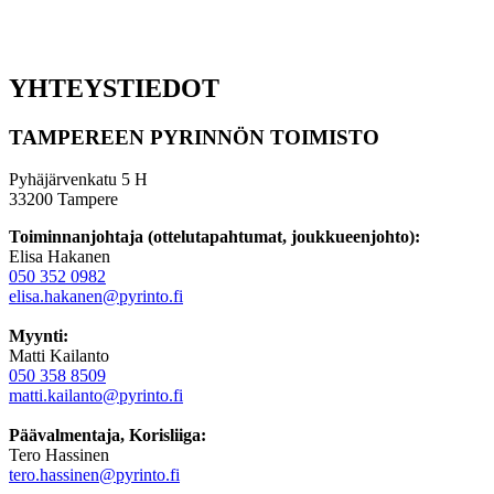
YHTEYSTIEDOT
TAMPEREEN PYRINNÖN TOIMISTO
Pyhäjärvenkatu 5 H
33200 Tampere
Toiminnanjohtaja (ottelutapahtumat, joukkueenjohto):
Elisa Hakanen
050 352 0982
elisa.hakanen@pyrinto.fi
Myynti:
Matti Kailanto
050 358 8509
matti.kailanto@pyrinto.fi
Päävalmentaja, Korisliiga:
Tero Hassinen
tero.hassinen@pyrinto.fi