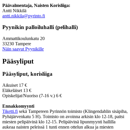
Päävalmentaja, Naisten Korisliiga:
Antti Nikkilä
antti.nikkila@pyrinto.fi
Pyynikin palloiluhalli (pelihalli)
Ammattikoulunkatu 20
33230 Tampere
Näin saavut Pyynikille
Pääsyliput
Pääsyliput, korisliiga
Aikuiset 17 €
Eläkeläiset 13 €
Opiskelijat/Nuoriso (7-16 v.) 6 €
Ennakkomyynti
Tiketti.fi
sekä Tampereen Pyrinnön toimisto (Klingendahlin sisäpiha,
Pyhäjärvenkatu 5 H). Toimisto on avoinna arkisin klo 12-18, paitsi
miesten pelipäivinä klo 12-15. Pelipäivinä lipunmyynti hallilla
aukeaa naisten peleissä 1 tunti ennen ottelun alkua ja miesten