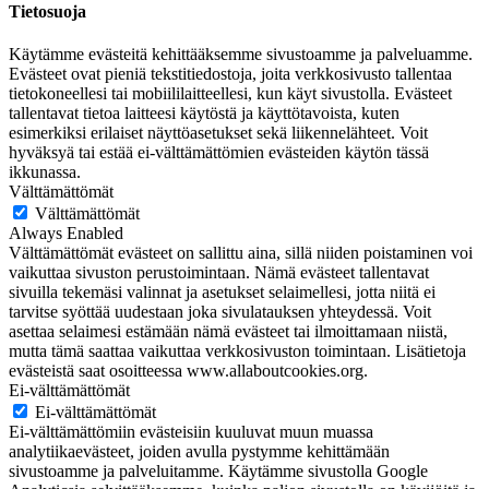
Tietosuoja
Käytämme evästeitä kehittääksemme sivustoamme ja palveluamme.
Evästeet ovat pieniä tekstitiedostoja, joita verkkosivusto tallentaa
tietokoneellesi tai mobiililaitteellesi, kun käyt sivustolla. Evästeet
tallentavat tietoa laitteesi käytöstä ja käyttötavoista, kuten
esimerkiksi erilaiset näyttöasetukset sekä liikennelähteet. Voit
hyväksyä tai estää ei-välttämättömien evästeiden käytön tässä
ikkunassa.
Välttämättömät
Välttämättömät
Always Enabled
Välttämättömät evästeet on sallittu aina, sillä niiden poistaminen voi
vaikuttaa sivuston perustoimintaan. Nämä evästeet tallentavat
sivuilla tekemäsi valinnat ja asetukset selaimellesi, jotta niitä ei
tarvitse syöttää uudestaan joka sivulatauksen yhteydessä. Voit
asettaa selaimesi estämään nämä evästeet tai ilmoittamaan niistä,
mutta tämä saattaa vaikuttaa verkkosivuston toimintaan. Lisätietoja
evästeistä saat osoitteessa www.allaboutcookies.org.
Ei-välttämättömät
Ei-välttämättömät
Ei-välttämättömiin evästeisiin kuuluvat muun muassa
analytiikaevästeet, joiden avulla pystymme kehittämään
sivustoamme ja palveluitamme. Käytämme sivustolla Google