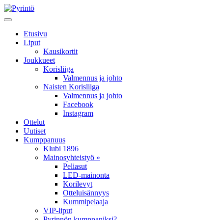
Etusivu
Liput
Kausikortit
Joukkueet
Korisliiga
Valmennus ja johto
Naisten Korisliiga
Valmennus ja johto
Facebook
Instagram
Ottelut
Uutiset
Kumppanuus
Klubi 1896
Mainosyhteistyö »
Peliasut
LED-mainonta
Korilevyt
Otteluisännyys
Kummipelaaja
VIP-liput
Pyrinnön kumppaniksi?