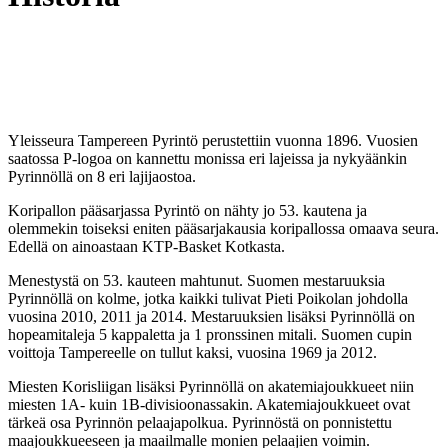
Yleisseura Tampereen Pyrintö perustettiin vuonna 1896. Vuosien
saatossa P-logoa on kannettu monissa eri lajeissa ja nykyäänkin
Pyrinnöllä on 8 eri lajijaostoa.
Koripallon pääsarjassa Pyrintö on nähty jo 53. kautena ja
olemmekin toiseksi eniten pääsarjakausia koripallossa omaava seura.
Edellä on ainoastaan KTP-Basket Kotkasta.
Menestystä on 53. kauteen mahtunut. Suomen mestaruuksia
Pyrinnöllä on kolme, jotka kaikki tulivat Pieti Poikolan johdolla
vuosina 2010, 2011 ja 2014. Mestaruuksien lisäksi Pyrinnöllä on
hopeamitaleja 5 kappaletta ja 1 pronssinen mitali. Suomen cupin
voittoja Tampereelle on tullut kaksi, vuosina 1969 ja 2012.
Miesten Korisliigan lisäksi Pyrinnöllä on akatemiajoukkueet niin
miesten 1A- kuin 1B-divisioonassakin. Akatemiajoukkueet ovat
tärkeä osa Pyrinnön pelaajapolkua. Pyrinnöstä on ponnistettu
maajoukkueeseen ja maailmalle monien pelaajien voimin.