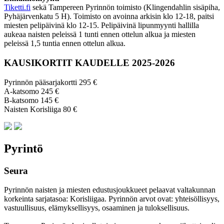
Tiketti.fi
sekä Tampereen Pyrinnön toimisto (Klingendahlin sisäpiha,
Pyhäjärvenkatu 5 H). Toimisto on avoinna arkisin klo 12-18, paitsi
miesten pelipäivinä klo 12-15. Pelipäivinä lipunmyynti hallilla
aukeaa naisten peleissä 1 tunti ennen ottelun alkua ja miesten
peleissä 1,5 tuntia ennen ottelun alkua.
KAUSIKORTIT KAUDELLE 2025-2026
Pyrinnön pääsarjakortti 295 €
A-katsomo 245 €
B-katsomo 145 €
Naisten Korisliiga 80 €
Pyrintö
Seura
Pyrinnön naisten ja miesten edustusjoukkueet pelaavat valtakunnan
korkeinta sarjatasoa: Korisliigaa. Pyrinnön arvot ovat: yhteisöl­lisyys,
vastuul­lisuus, elämyk­sellisyys, osaaminen ja tulok­sellisuus.