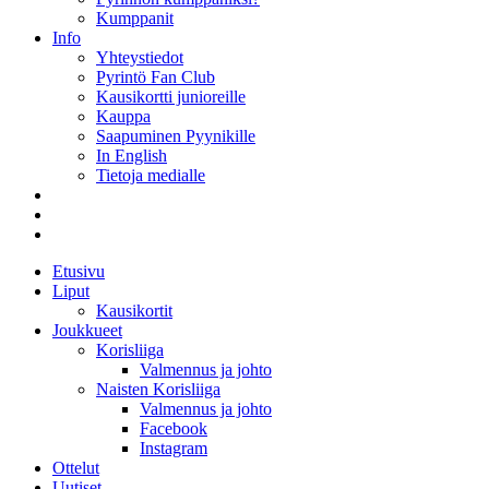
Kumppanit
Info
Yhteystiedot
Pyrintö Fan Club
Kausikortti junioreille
Kauppa
Saapuminen Pyynikille
In English
Tietoja medialle
Etusivu
Liput
Kausikortit
Joukkueet
Korisliiga
Valmennus ja johto
Naisten Korisliiga
Valmennus ja johto
Facebook
Instagram
Ottelut
Uutiset