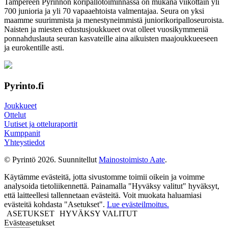
Tampereen Pyrinnön kori­pallo­toimin­nassa on mukana viikottain yli
700 junioria ja yli 70 vapaa­ehtoista valmen­tajaa. Seura on yksi
maamme suurim­mista ja menes­tyneim­mistä juni­ori­kori­pallo­seuroista.
Naisten ja miesten edustus­joukkueet ovat olleet vuosi­kymmeniä
ponnahdus­lauta seuran kasvateille aina aikuisten maa­joukkueeseen
ja euro­kentille asti.
Pyrinto.fi
Joukkueet
Ottelut
Uutiset ja otteluraportit
Kumppanit
Yhteystiedot
© Pyrintö 2026. Suunnitellut
Mainostoimisto Aate
.
Käytämme evästeitä, jotta sivustomme toimii oikein ja voimme
analysoida tietoliikennettä. Painamalla "Hyväksy valitut" hyväksyt,
että laitteellesi tallennetaan evästeitä. Voit muokata haluamiasi
evästeitä kohdasta "Asetukset".
Lue evästeilmoitus.
ASETUKSET
HYVÄKSY VALITUT
Evästeasetukset