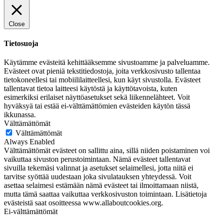
Close
Tietosuoja
Käytämme evästeitä kehittääksemme sivustoamme ja palveluamme.
Evästeet ovat pieniä tekstitiedostoja, joita verkkosivusto tallentaa
tietokoneellesi tai mobiililaitteellesi, kun käyt sivustolla. Evästeet
tallentavat tietoa laitteesi käytöstä ja käyttötavoista, kuten
esimerkiksi erilaiset näyttöasetukset sekä liikennelähteet. Voit
hyväksyä tai estää ei-välttämättömien evästeiden käytön tässä
ikkunassa.
Välttämättömät
Välttämättömät
Always Enabled
Välttämättömät evästeet on sallittu aina, sillä niiden poistaminen voi
vaikuttaa sivuston perustoimintaan. Nämä evästeet tallentavat
sivuilla tekemäsi valinnat ja asetukset selaimellesi, jotta niitä ei
tarvitse syöttää uudestaan joka sivulatauksen yhteydessä. Voit
asettaa selaimesi estämään nämä evästeet tai ilmoittamaan niistä,
mutta tämä saattaa vaikuttaa verkkosivuston toimintaan. Lisätietoja
evästeistä saat osoitteessa www.allaboutcookies.org.
Ei-välttämättömät