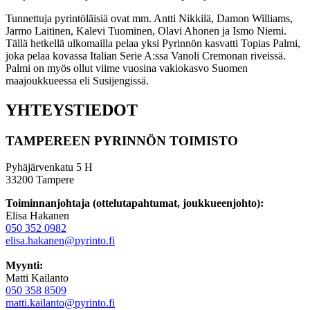
Tunnettuja pyrintöläisiä ovat mm. Antti Nikkilä, Damon Williams,
Jarmo Laitinen, Kalevi Tuominen, Olavi Ahonen ja Ismo Niemi.
Tällä hetkellä ulkomailla pelaa yksi Pyrinnön kasvatti Topias Palmi,
joka pelaa kovassa Italian Serie A:ssa Vanoli Cremonan riveissä.
Palmi on myös ollut viime vuosina vakiokasvo Suomen
maajoukkueessa eli Susijengissä.
YHTEYSTIEDOT
TAMPEREEN PYRINNÖN TOIMISTO
Pyhäjärvenkatu 5 H
33200 Tampere
Toiminnanjohtaja (ottelutapahtumat, joukkueenjohto):
Elisa Hakanen
050 352 0982
elisa.hakanen@pyrinto.fi
Myynti:
Matti Kailanto
050 358 8509
matti.kailanto@pyrinto.fi