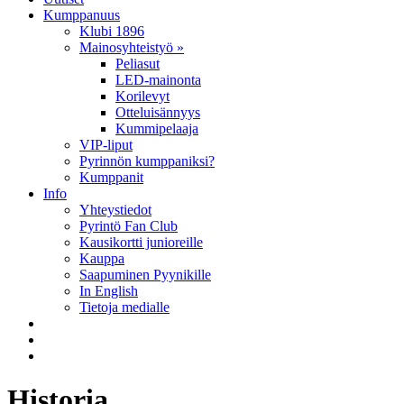
Kumppanuus
Klubi 1896
Mainosyhteistyö »
Peliasut
LED-mainonta
Korilevyt
Otteluisännyys
Kummipelaaja
VIP-liput
Pyrinnön kumppaniksi?
Kumppanit
Info
Yhteystiedot
Pyrintö Fan Club
Kausikortti junioreille
Kauppa
Saapuminen Pyynikille
In English
Tietoja medialle
Historia