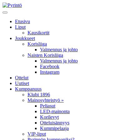
Etusivu
Liput
Kausikortit
Joukkueet
Korisliiga
Valmennus ja johto
Naisten Korisliiga
Valmennus ja johto
Facebook
Instagram
Ottelut
Uutiset
Kumppanuus
Klubi 1896
Mainosyhteistyö »
Peliasut
LED-mainonta
Korilevyt
Otteluisännyys
Kummipelaaja
VIP-liput
Pyrinnön kumppaniksi?