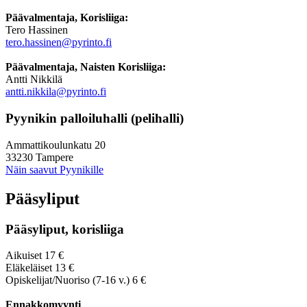
Päävalmentaja, Korisliiga:
Tero Hassinen
tero.hassinen@pyrinto.fi
Päävalmentaja, Naisten Korisliiga:
Antti Nikkilä
antti.nikkila@pyrinto.fi
Pyynikin palloiluhalli (pelihalli)
Ammattikoulunkatu 20
33230 Tampere
Näin saavut Pyynikille
Pääsyliput
Pääsyliput, korisliiga
Aikuiset 17 €
Eläkeläiset 13 €
Opiskelijat/Nuoriso (7-16 v.) 6 €
Ennakkomyynti