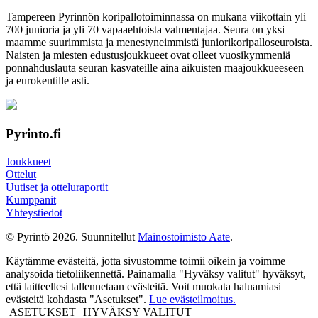
Tampereen Pyrinnön kori­pallo­toimin­nassa on mukana viikottain yli
700 junioria ja yli 70 vapaa­ehtoista valmen­tajaa. Seura on yksi
maamme suurim­mista ja menes­tyneim­mistä juni­ori­kori­pallo­seuroista.
Naisten ja miesten edustus­joukkueet ovat olleet vuosi­kymmeniä
ponnahdus­lauta seuran kasvateille aina aikuisten maa­joukkueeseen
ja euro­kentille asti.
Pyrinto.fi
Joukkueet
Ottelut
Uutiset ja otteluraportit
Kumppanit
Yhteystiedot
© Pyrintö 2026. Suunnitellut
Mainostoimisto Aate
.
Käytämme evästeitä, jotta sivustomme toimii oikein ja voimme
analysoida tietoliikennettä. Painamalla "Hyväksy valitut" hyväksyt,
että laitteellesi tallennetaan evästeitä. Voit muokata haluamiasi
evästeitä kohdasta "Asetukset".
Lue evästeilmoitus.
ASETUKSET
HYVÄKSY VALITUT