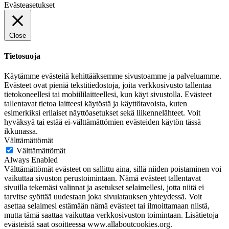
Evästeasetukset
Close
Tietosuoja
Käytämme evästeitä kehittääksemme sivustoamme ja palveluamme.
Evästeet ovat pieniä tekstitiedostoja, joita verkkosivusto tallentaa
tietokoneellesi tai mobiililaitteellesi, kun käyt sivustolla. Evästeet
tallentavat tietoa laitteesi käytöstä ja käyttötavoista, kuten
esimerkiksi erilaiset näyttöasetukset sekä liikennelähteet. Voit
hyväksyä tai estää ei-välttämättömien evästeiden käytön tässä
ikkunassa.
Välttämättömät
Välttämättömät
Always Enabled
Välttämättömät evästeet on sallittu aina, sillä niiden poistaminen voi
vaikuttaa sivuston perustoimintaan. Nämä evästeet tallentavat
sivuilla tekemäsi valinnat ja asetukset selaimellesi, jotta niitä ei
tarvitse syöttää uudestaan joka sivulatauksen yhteydessä. Voit
asettaa selaimesi estämään nämä evästeet tai ilmoittamaan niistä,
mutta tämä saattaa vaikuttaa verkkosivuston toimintaan. Lisätietoja
evästeistä saat osoitteessa www.allaboutcookies.org.