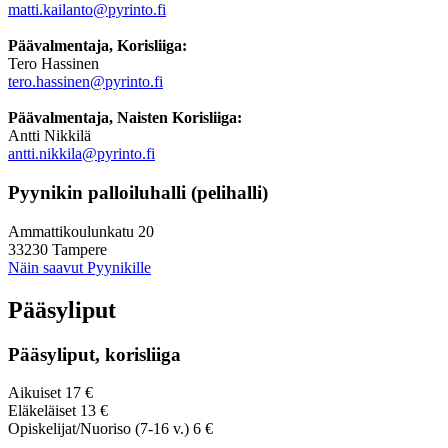
matti.kailanto@pyrinto.fi
Päävalmentaja, Korisliiga:
Tero Hassinen
tero.hassinen@pyrinto.fi
Päävalmentaja, Naisten Korisliiga:
Antti Nikkilä
antti.nikkila@pyrinto.fi
Pyynikin palloiluhalli (pelihalli)
Ammattikoulunkatu 20
33230 Tampere
Näin saavut Pyynikille
Pääsyliput
Pääsyliput, korisliiga
Aikuiset 17 €
Eläkeläiset 13 €
Opiskelijat/Nuoriso (7-16 v.) 6 €