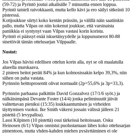
(59-72) ja Pyrintö joutui aikalisälle 7 minuuttia ennen loppua.
Pyrintö taisteli raivokkaasti, mutta kello kävi ja ero säilyi sitkeästi 10
pisteessä.
Kotijoukkue siirtyi koko kentän prässiin, ja välillä näin saatiinkin
pallo, mutta Vilpas on niin kokenut joukkue, että varsinaista
paniikkia ei syntynyt vaan Vilpas vastasi korin korista.
Pyrintö ei päässyt enää iskuetäisyydelle ja loppunumerot 80-88
sinetöivät tämän ottelusarjan Vilppaalle.
Nostot:
Jos Vilpas hävisi edellisen ottelun korin alla, nyt se oli maalatulla
alueella murskaava.
2 pisteen heitot peräti 84% ja kun kolmosissakin kelpo 39,3%, niin
siihen on paha vastata.
Pyrinnön heittoprosentit olivat normaalit (2p=55,6% ja 3p=33,3).
Pyrinnön parhaana palkittiin David Gonzalvez (17/1/6 syöt.) ja
nälkäisimpänä Devante Foster (14/4) jonka peliminuutit jäivät
valitettavan pieniksi (15:35) loukkaantumisen ja virheiden
täyttymisen vuoksi. Ike Smith väkersi jossain välissä jälleen 21
pistettä (5 levypalloa).
Lassi Kilpinen (10 pistettä) osui tärkeissä heitoissaan. Osku
Heinosen (6/1) Vilpas onnistui puolustamaan lähes koko ottelusarjan
pimentoon, mutta yhden-kahden miehen pysäyttäminen ei ole