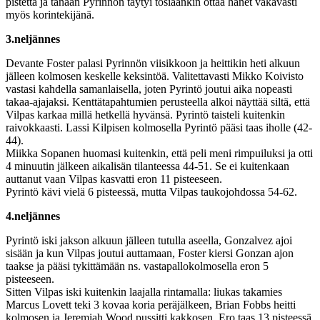
pistettä ja tänään Pyrinnön täytyi tosiaankin ottaa hänet vakavasti
myös korintekijänä.
3.neljännes
Devante Foster palasi Pyrinnön viisikkoon ja heittikin heti alkuun
jälleen kolmosen keskelle keksintöä. Valitettavasti Mikko Koivisto
vastasi kahdella samanlaisella, joten Pyrintö joutui aika nopeasti
takaa-ajajaksi. Kenttätapahtumien perusteella alkoi näyttää siltä, että
Vilpas karkaa millä hetkellä hyvänsä. Pyrintö taisteli kuitenkin
raivokkaasti. Lassi Kilpisen kolmosella Pyrintö pääsi taas iholle (42-
44).
Miikka Sopanen huomasi kuitenkin, että peli meni rimpuiluksi ja otti
4 minuutin jälkeen aikalisän tilanteessa 44-51. Se ei kuitenkaan
auttanut vaan Vilpas kasvatti eron 11 pisteeseen.
Pyrintö kävi vielä 6 pisteessä, mutta Vilpas taukojohdossa 54-62.
4.neljännes
Pyrintö iski jakson alkuun jälleen tutulla aseella, Gonzalvez ajoi
sisään ja kun Vilpas joutui auttamaan, Foster kiersi Gonzan ajon
taakse ja pääsi tykittämään ns. vastapallokolmosella eron 5
pisteeseen.
Sitten Vilpas iski kuitenkin laajalla rintamalla: liukas takamies
Marcus Lovett teki 3 kovaa koria peräjälkeen, Brian Fobbs heitti
kolmosen ja Jeremiah Wood pussitti kakkosen. Ero taas 13 pisteessä