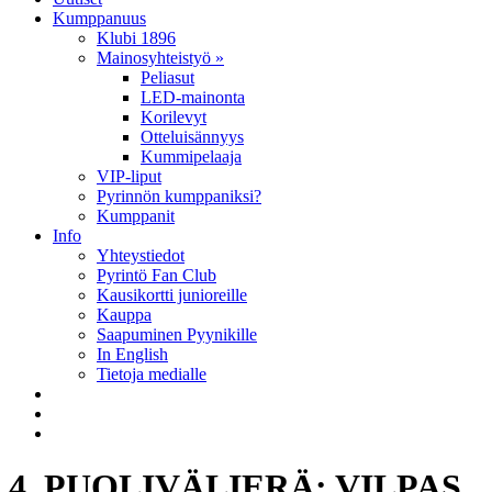
Kumppanuus
Klubi 1896
Mainosyhteistyö »
Peliasut
LED-mainonta
Korilevyt
Otteluisännyys
Kummipelaaja
VIP-liput
Pyrinnön kumppaniksi?
Kumppanit
Info
Yhteystiedot
Pyrintö Fan Club
Kausikortti junioreille
Kauppa
Saapuminen Pyynikille
In English
Tietoja medialle
4. PUOLIVÄLIERÄ: VILPAS