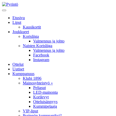
Etusivu
Liput
Kausikortit
Joukkueet
Korisliiga
Valmennus ja johto
Naisten Korisliiga
Valmennus ja johto
Facebook
Instagram
Ottelut
Uutiset
Kumppanuus
Klubi 1896
Mainosyhteistyö »
Peliasut
LED-mainonta
Korilevyt
Otteluisännyys
Kummipelaaja
VIP-liput
Pyrinnön kumppaniksi?