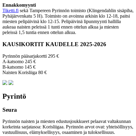
Ennakkomyynti
Tiketti.fi
sekä Tampereen Pyrinnön toimisto (Klingendahlin sisäpiha,
Pyhäjärvenkatu 5 H). Toimisto on avoinna arkisin klo 12-18, paitsi
miesten pelipäivinä klo 12-15. Pelipäivinä lipunmyynti hallilla
aukeaa naisten peleissä 1 tunti ennen ottelun alkua ja miesten
peleissä 1,5 tuntia ennen ottelun alkua.
KAUSIKORTIT KAUDELLE 2025-2026
Pyrinnön pääsarjakortti 295 €
A-katsomo 245 €
B-katsomo 145 €
Naisten Korisliiga 80 €
Pyrintö
Seura
Pyrinnön naisten ja miesten edustusjoukkueet pelaavat valtakunnan
korkeinta sarjatasoa: Korisliigaa. Pyrinnön arvot ovat: yhteisöl­lisyys,
vastuul­lisuus, elämyk­sellisyys, osaaminen ja tulok­sellisuus.