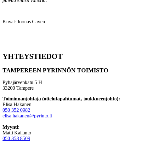
päivää ennen välieriä.
Kuvat: Joonas Caven
YHTEYSTIEDOT
TAMPEREEN PYRINNÖN TOIMISTO
Pyhäjärvenkatu 5 H
33200 Tampere
Toiminnanjohtaja (ottelutapahtumat, joukkueenjohto):
Elisa Hakanen
050 352 0982
elisa.hakanen@pyrinto.fi
Myynti:
Matti Kailanto
050 358 8509