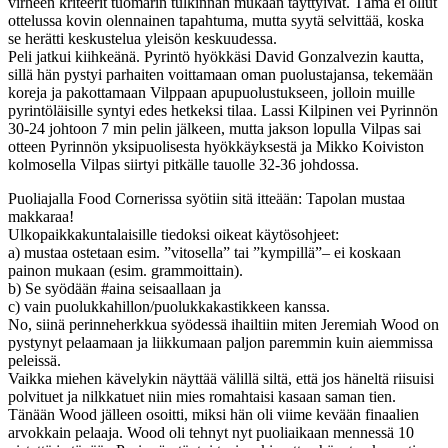
virheen kriteerit tuomarin tulkinnan mukaan täyttyivät. Tämä ei ollut
ottelussa kovin olennainen tapahtuma, mutta syytä selvittää, koska
se herätti keskustelua yleisön keskuudessa.
Peli jatkui kiihkeänä. Pyrintö hyökkäsi David Gonzalvezin kautta,
sillä hän pystyi parhaiten voittamaan oman puolustajansa, tekemään
koreja ja pakottamaan Vilppaan apupuolustukseen, jolloin muille
pyrintöläisille syntyi edes hetkeksi tilaa. Lassi Kilpinen vei Pyrinnön
30-24 johtoon 7 min pelin jälkeen, mutta jakson lopulla Vilpas sai
otteen Pyrinnön yksipuolisesta hyökkäyksestä ja Mikko Koiviston
kolmosella Vilpas siirtyi pitkälle tauolle 32-36 johdossa.
Puoliajalla Food Cornerissa syötiin sitä itteään: Tapolan mustaa
makkaraa!
Ulkopaikkakuntalaisille tiedoksi oikeat käytösohjeet:
a) mustaa ostetaan esim. ”vitosella” tai ”kympillä”– ei koskaan
painon mukaan (esim. grammoittain).
b) Se syödään #aina seisaallaan ja
c) vain puolukkahillon/puolukkakastikkeen kanssa.
No, siinä perinneherkkua syödessä ihailtiin miten Jeremiah Wood on
pystynyt pelaamaan ja liikkumaan paljon paremmin kuin aiemmissa
peleissä.
Vaikka miehen kävelykin näyttää välillä siltä, että jos häneltä riisuisi
polvituet ja nilkkatuet niin mies romahtaisi kasaan saman tien.
Tänään Wood jälleen osoitti, miksi hän oli viime kevään finaalien
arvokkain pelaaja. Wood oli tehnyt nyt puoliaikaan mennessä 10