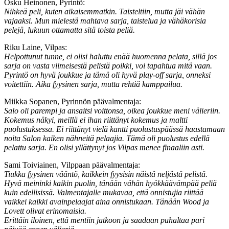
Osku Heinonen, Pyrintö:
Nihkeä peli, kuten aikaisemmatkin. Taisteltiin, mutta jäi vähän
vajaaksi. Mun mielestä mahtava sarja, taistelua ja vähäkorisia
pelejä, lukuun ottamatta sitä toista peliä.
Riku Laine, Vilpas:
Helpottunut tunne, ei olisi haluttu enää huomenna pelata, sillä jos
sarja on vasta viimeisestä pelistä poikki, voi tapahtua mitä vaan.
Pyrintö on hyvä joukkue ja tämä oli hyvä play-off sarja, onneksi
voitettiin. Aika fyysinen sarja, mutta rehtiä kamppailua.
Miikka Sopanen, Pyrinnön päävalmentaja:
Salo oli parempi ja ansaitsi voittonsa, oikea joukkue meni välieriin.
Kokemus näkyi, meillä ei ihan riittänyt kokemus ja maltti
puolustuksessa. Ei riittänyt vielä kantti puolustuspäässä haastamaan
noita Salon kaiken nähneitä pelaajia. Tämä oli puolustus edellä
pelattu sarja. En olisi yllättynyt jos Vilpas menee finaaliin asti.
Sami Toiviainen, Vilppaan päävalmentaja:
Tiukka fyysinen vääntö, kaikkein fyysisin näistä neljästä pelistä.
Hyvä meininki kaikin puolin, tänään vähän hyökkäävämpää peliä
kuin edellisissä. Valmentajalle mukavaa, että onnistujia riittää
vaikkei kaikki avainpelaajat aina onnistukaan. Tänään Wood ja
Lovett olivat erinomaisia.
Erittäin iloinen, että mentiin jatkoon ja saadaan puhaltaa pari