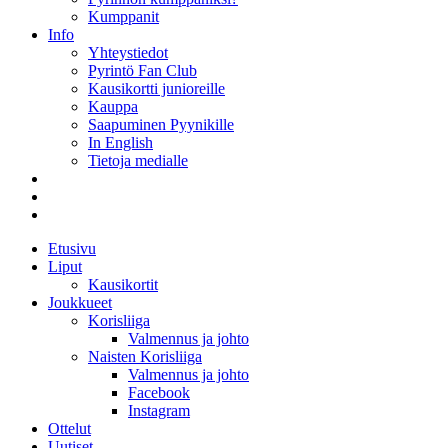
Kumppanit
Info
Yhteystiedot
Pyrintö Fan Club
Kausikortti junioreille
Kauppa
Saapuminen Pyynikille
In English
Tietoja medialle
Etusivu
Liput
Kausikortit
Joukkueet
Korisliiga
Valmennus ja johto
Naisten Korisliiga
Valmennus ja johto
Facebook
Instagram
Ottelut
Uutiset