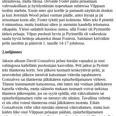
uhrautuvaa, mutta fiksua. Devante Foster pääsi pelaamaan
vahvuuksillaan ja hyödyntämän nopeuttaan suhteessa Vilppaan
isoihin miehiin. Ensin mies ajoi korille ja pamautti näyttävän donkin
ja kun Jeremiah Wood pelasi varman päälle, antoi löysää ja jäi
seisomaan korin alle, Foster tykitti pari kolmosta. Mies teki 8 pistettä
6 minuutissa, mutta loukkasi sitten jo aiemmin kaudella telomansa
olkapään. Yleisö sadatteli huonoa onnea, sillä Foster oli Pyrinnölle
tärkeä pelaaja. Vilpas puolusti hyvin ja Pyrinnöllä oli vaikeuksia
saada hyviä heittoja aikaiseksi ilman Fosteria. Salolaiset kirivätkin
pelin tasoihin ja pääsivät 1. tauolle 14-17 johdossa.
2.neljännes
Jakson alkuun David Gonzalvez pelasi itseään vapaaksi ja osui
vahingossa kädellään puolustajan kasvoihin. Peli jatkui ja Pyrintö
teki tilanteesta korin. Sen jälkeen tuomarit keskeyttivät pelin, ja
neuvottelun jälkeen menivät katsomaan videolta tapahtuneen.
Gonzalvez sai tilanteesta jälkikäteen epäurheilijamaisen virheen.
Tilanne kummastutti katsomossa, että miten sitä voidaan jälkikäteen
katsella videolta, mutta säännön mukaan tuomarit voivat tarkistaa
tilanteen jälkeenpäin, jos on syytä epäillä, että väkivaltainen tai
epäurheilijamainen virhe on mennyt ohi silmien. Tavallista virhettä
ei siis olisi voinut tilanteesta enää jälkikäteen tuomita. Eihän
Gonzalvezin virhe ollut missään nimessä väkivaltainen, mutta kun
käden liike osui Vilppaan pelaajan päähän, epäurheilijamaisen