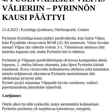
VÄLIERIIN – PYRINNÖN
KAUSI PÄÄTTYI
12.4.2022 | Korisliiga (joukkue), Otteluraportit, Uutiset
Pyrinnön Korisliiga-kausi päättyi puolivälieriin, kun Salon Vilpas
haki Pyynikiltä vierasvoiton 80-88 (32-36) numeroin. Viime kevään
mestari Vilpas siis välieriin voitoin 3-1. Viimeisessä ottelussa riitti
taistelua loppuun asti, mutta Pyrinnön kiri ei riittänyt.
Pyrinnön ja Vilppaan puolivälieräsarja oli kovaa kamppailua alusta
loppuun, 2. ottelua lukuun ottamatta, joka lipesi Pyrinnön käsistä
totaalisesti. Kova vierasvoitto kolmannessa ottelussa sekä kunniakas
taistelu neljännessä oikeuttavat Pyrinnön muistelemaan tätä
ottelusarjaa pystyssä päin.
Pyrintö pystyi antamaan Vilppaalle hyvän vastuksen, vaikkei
paremmuudesta jäänytkään epäselvää.
1.neljännes
Ottelu alkoi hyvällä sykkeellä, kuten aiemmatkin kohtaamiset.
Pyrinnön puolustus oli nautittavaa katsottavaa, energistä,