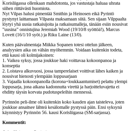
Korisliigassa ollenkaan mahdotonta, jos vastustaja haluaa uhrata
siihen riittävästi huomiota.
Nyt Vilpas halusi pimentää Smithin ja Heinosen eikä Pyrintö
pystynyt laittamaan Vilpasta maksamaan siitä. Sen sijaan Vilppaalta
löytyi yhä uusia ratkaisijoita ja ratkaisumalleja, tänään esiin nousivat
”uusina” onnistujina Jeremiah Wood (19/10/8 syöttöä!), Marcus
Lovett (16/1/10 syöt.) ja Riku Laine (13/0).
Kuten päävalmentaja Miikka Sopanen totesi ottelun jälkeen,
analyysien aika on vähän myöhemmin. Voidaan kuitenkin todeta,
että kausi oli kolmijakoinen:
1. Vaikea syksy, jossa joukkue haki voittavaa kokoonpanoa ja
konseptia
2. Loistava alkuvuosi, jossa tamperelaiset voittivat lähes kaiken ja
nousivat hienosti ylempään loppusarjaan
3. Vajaalla kokoonpanolla (korona+loukkaantumiset) pelattu ylempi
loppusarja, jona aikana kadonnutta virettä ja harjoitteluvajetta ei
ehditty täysin korvata pudotuspeleihin mennessä.
Pyrinnön peli-ilme oli kuitenkin koko kauden ajan taisteleva, joten
joukkue ansaitsee lähteä kesälomalle pystyssä päin. Ensi syksynä
käynnistyy Pyrinnön 56. kausi Korisliigassa (SM-sarjassa).
Kommentit: