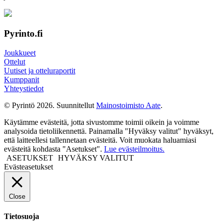
Pyrinto.fi
Joukkueet
Ottelut
Uutiset ja otteluraportit
Kumppanit
Yhteystiedot
© Pyrintö 2026. Suunnitellut
Mainostoimisto Aate
.
Käytämme evästeitä, jotta sivustomme toimii oikein ja voimme
analysoida tietoliikennettä. Painamalla "Hyväksy valitut" hyväksyt,
että laitteellesi tallennetaan evästeitä. Voit muokata haluamiasi
evästeitä kohdasta "Asetukset".
Lue evästeilmoitus.
ASETUKSET
HYVÄKSY VALITUT
Evästeasetukset
Close
Tietosuoja