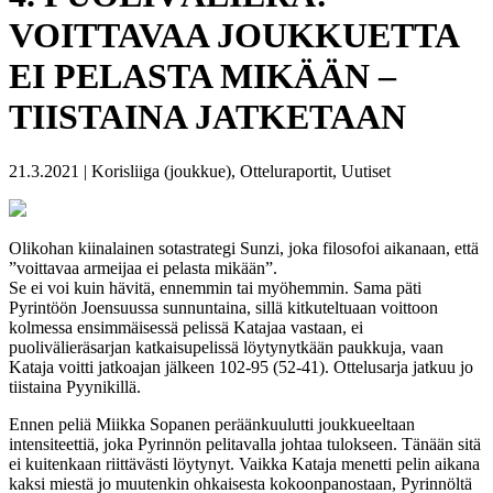
VOITTAVAA JOUKKUETTA
EI PELASTA MIKÄÄN –
TIISTAINA JATKETAAN
21.3.2021 | Korisliiga (joukkue), Otteluraportit, Uutiset
Olikohan kiinalainen sotastrategi Sunzi, joka filosofoi aikanaan, että
”voittavaa armeijaa ei pelasta mikään”.
Se ei voi kuin hävitä, ennemmin tai myöhemmin. Sama päti
Pyrintöön Joensuussa sunnuntaina, sillä kitkuteltuaan voittoon
kolmessa ensimmäisessä pelissä Katajaa vastaan, ei
puolivälieräsarjan katkaisupelissä löytynytkään paukkuja, vaan
Kataja voitti jatkoajan jälkeen 102-95 (52-41). Ottelusarja jatkuu jo
tiistaina Pyynikillä.
Ennen peliä Miikka Sopanen peräänkuulutti joukkueeltaan
intensiteettiä, joka Pyrinnön pelitavalla johtaa tulokseen. Tänään sitä
ei kuitenkaan riittävästi löytynyt. Vaikka Kataja menetti pelin aikana
kaksi miestä jo muutenkin ohkaisesta kokoonpanostaan, Pyrinnöltä