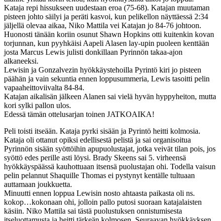
Kataja repi hissukseen uudestaan eroa (75-68). Katajan muutaman
pisteen johto säilyi ja peräti kasvoi, kun pelikellon näyttäessä 2:34
jäljellä olevaa aikaa, Niko Mattila vei Katajan jo 84-76 johtoon.
Huonosti tänään koriin osunut Shawn Hopkins otti kuitenkin kovan
torjunnan, kun pyyhkäisi Aapeli Alasen lay-upin puoleen kenttään
josta Marcus Lewis julisti donkillaan Pyrinnön takaa-ajon
alkaneeksi.
Lewisin ja Gonzalvezin hyökkäystehoilla Pyrintö kiri jo pisteen
päähän ja vain sekuntia ennen loppusummeria, Lewis tasoitti pelin
vapaaheittoviivalta 84-84.
Katajan aikalisän jälkeen Alanen sai vielä hyvän hyppyheiton, mutta
kori sylki pallon ulos.
Edessä tämän ottelusarjan toinen JATKOAIKA!
Peli toisti itseään. Kataja pyrki sisään ja Pyrintö heitti kolmosia.
Kataja oli ottanut opiksi edellisestä pelistä ja sai organisoitua
Pyrinnön sisään syöttöihin apupuolustajat, jotka veivät tilan pois, jos
syöttö edes perille asti löysi. Brady Skeens sai 5. virheensä
hyökkäyspäässä kauhottuaan itsensä puolustajan ohi. Todella vaisun
pelin pelannut Shaquille Thomas ei pystynyt kentälle tultuaan
auttamaan joukkuetta.
Minuutti ennen loppua Lewisin nosto ahtaasta paikasta oli ns.
kokop…kokonaan ohi, jolloin pallo putosi suoraan katajalaisten
käsiin. Niko Mattila sai tästä puolustuksen onnistumisesta
itseluottamusta ja heitti tärkeän kolmosen. Seuraavan hyökkäyksen