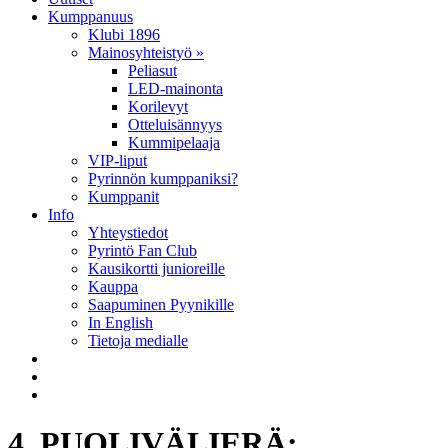
Kumppanuus
Klubi 1896
Mainosyhteistyö »
Peliasut
LED-mainonta
Korilevyt
Otteluisännyys
Kummipelaaja
VIP-liput
Pyrinnön kumppaniksi?
Kumppanit
Info
Yhteystiedot
Pyrintö Fan Club
Kausikortti junioreille
Kauppa
Saapuminen Pyynikille
In English
Tietoja medialle
4. PUOLIVÄLIERÄ: