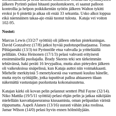
jälkeen Pyrintö palasi hitaasti puolustukseen, ei saanut palloon
kontrollia ja helpon poikkikentän syötön jälkeen Walton tykitti
eroksi jo 6 pistettä ja aikaa oli enää 33 sekuntia. Usko alkoi loppua
eikä näennäinen takaa-ajo enää tuonut tulosta. Kataja vei voiton
102-95.
Nostot:
Marcus Lewis (33/2/7 syöttöä) oli jälleen ottelun pistekuningas.
David Gonzalvez (17/8) jatkoi hyvää pudotuspelisarjaansa. Tomas
Pihlajamäki (13/3) toi Pyrinnölle etua vahvalla ja yritteliäällä
pelillään. Osku Heinonen (17/1/3) pelasi vahvasti erityisesti
ensimmäisellä puoliajalla. Brady Skeens teki sen tärkeimmän
tehtävänsä, haki peräti 16 levypalloa, mutta alun pirteyden jälkeen
oli vaikeuksissa sisäpelissä, kun Kataja auttoi niin voimakkaasti.
Miehelle merkityistä 5 menetyksestä osa varmasti kuuluu hänelle,
mutta myös syöttäjille, jotka tuputtivat palloa ahtaaseen tilaan
näkemättä vastustajan puolustusta kokonaisuutena.
Katajan kärki oli kovan pelin pelannut sentteri Phil Fayne (32/14).
Niko Mattila (19/5/11 syöttöä) pelasi ehjän pelin ja jatkaa näköjään
mielellään kasvattajaseuransa kiusaamista, oman pelipaidan väristä
riippumatta. Aapeli Alanen (13/16) uurasti vähän joka roolissa.
Jamar Wilson (14/0) pelasi hyvin ennen hölmöilyjään.