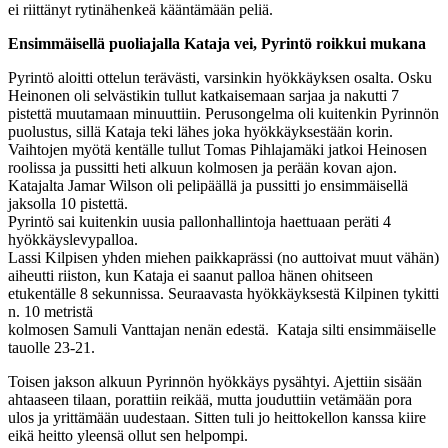
ei riittänyt rytinähenkeä kääntämään peliä.
Ensimmäisellä puoliajalla Kataja vei, Pyrintö roikkui mukana
Pyrintö aloitti ottelun terävästi, varsinkin hyökkäyksen osalta. Osku
Heinonen oli selvästikin tullut katkaisemaan sarjaa ja nakutti 7
pistettä muutamaan minuuttiin. Perusongelma oli kuitenkin Pyrinnön
puolustus, sillä Kataja teki lähes joka hyökkäyksestään korin.
Vaihtojen myötä kentälle tullut Tomas Pihlajamäki jatkoi Heinosen
roolissa ja pussitti heti alkuun kolmosen ja perään kovan ajon.
Katajalta Jamar Wilson oli pelipäällä ja pussitti jo ensimmäisellä
jaksolla 10 pistettä.
Pyrintö sai kuitenkin uusia pallonhallintoja haettuaan peräti 4
hyökkäyslevypalloa.
Lassi Kilpisen yhden miehen paikkaprässi (no auttoivat muut vähän)
aiheutti riiston, kun Kataja ei saanut palloa hänen ohitseen
etukentälle 8 sekunnissa. Seuraavasta hyökkäyksestä Kilpinen tykitti
n. 10 metristä
kolmosen Samuli Vanttajan nenän edestä. Kataja silti ensimmäiselle
tauolle 23-21.
Toisen jakson alkuun Pyrinnön hyökkäys pysähtyi. Ajettiin sisään
ahtaaseen tilaan, porattiin reikää, mutta jouduttiin vetämään pora
ulos ja yrittämään uudestaan. Sitten tuli jo heittokellon kanssa kiire
eikä heitto yleensä ollut sen helpompi.