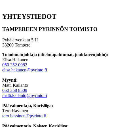
YHTEYSTIEDOT
TAMPEREEN PYRINNÖN TOIMISTO
Pyhäjärvenkatu 5 H
33200 Tampere
Toiminnanjohtaja (ottelutapahtumat, joukkueenjohto):
Elisa Hakanen
050 352 0982
elisa.hakanen@pyrinto.fi
Myynti:
Matti Kailanto
050 358 8509
matti.kailanto@pyrinto.fi
Päävalmentaja, Korisliiga:
Tero Hassinen
tero.hassinen@pyrinto.fi
Päävalmentaja, Naisten Korisliiga: