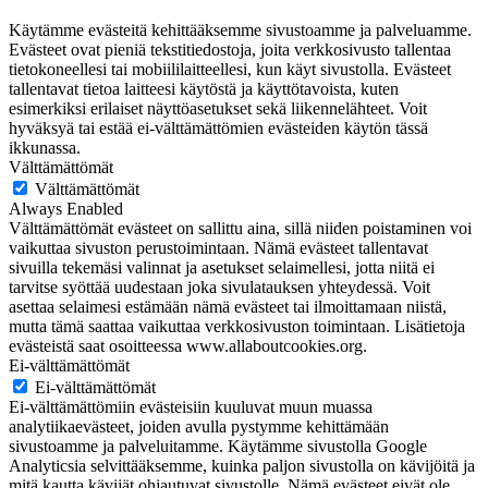
Käytämme evästeitä kehittääksemme sivustoamme ja palveluamme.
Evästeet ovat pieniä tekstitiedostoja, joita verkkosivusto tallentaa
tietokoneellesi tai mobiililaitteellesi, kun käyt sivustolla. Evästeet
tallentavat tietoa laitteesi käytöstä ja käyttötavoista, kuten
esimerkiksi erilaiset näyttöasetukset sekä liikennelähteet. Voit
hyväksyä tai estää ei-välttämättömien evästeiden käytön tässä
ikkunassa.
Välttämättömät
Välttämättömät
Always Enabled
Välttämättömät evästeet on sallittu aina, sillä niiden poistaminen voi
vaikuttaa sivuston perustoimintaan. Nämä evästeet tallentavat
sivuilla tekemäsi valinnat ja asetukset selaimellesi, jotta niitä ei
tarvitse syöttää uudestaan joka sivulatauksen yhteydessä. Voit
asettaa selaimesi estämään nämä evästeet tai ilmoittamaan niistä,
mutta tämä saattaa vaikuttaa verkkosivuston toimintaan. Lisätietoja
evästeistä saat osoitteessa www.allaboutcookies.org.
Ei-välttämättömät
Ei-välttämättömät
Ei-välttämättömiin evästeisiin kuuluvat muun muassa
analytiikaevästeet, joiden avulla pystymme kehittämään
sivustoamme ja palveluitamme. Käytämme sivustolla Google
Analyticsia selvittääksemme, kuinka paljon sivustolla on kävijöitä ja
mitä kautta kävijät ohjautuvat sivustolle. Nämä evästeet eivät ole