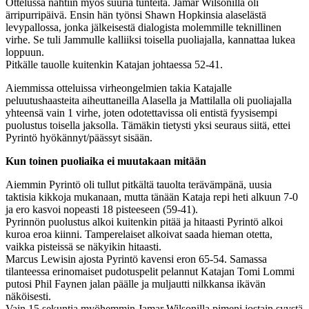
Ottelussa nähtiin myös suuria tunteita. Jamar Wilsonilla oli
ärripurripäivä. Ensin hän työnsi Shawn Hopkinsia alaselästä
levypallossa, jonka jälkeisestä dialogista molemmille teknillinen
virhe. Se tuli Jammulle kalliiksi toisella puoliajalla, kannattaa lukea
loppuun.
Pitkälle tauolle kuitenkin Katajan johtaessa 52-41.
Aiemmissa otteluissa virheongelmien takia Katajalle
peluutushaasteita aiheuttaneilla Alasella ja Mattilalla oli puoliajalla
yhteensä vain 1 virhe, joten odotettavissa oli entistä fyysisempi
puolustus toisella jaksolla. Tämäkin tietysti yksi seuraus siitä, ettei
Pyrintö hyökännyt/päässyt sisään.
Kun toinen puoliaika ei muutakaan mitään
Aiemmin Pyrintö oli tullut pitkältä tauolta terävämpänä, uusia
taktisia kikkoja mukanaan, mutta tänään Kataja repi heti alkuun 7-0
ja ero kasvoi nopeasti 18 pisteeseen (59-41).
Pyrinnön puolustus alkoi kuitenkin pitää ja hitaasti Pyrintö alkoi
kuroa eroa kiinni. Tamperelaiset alkoivat saada hieman otetta,
vaikka pisteissä se näkyikin hitaasti.
Marcus Lewisin ajosta Pyrintö kavensi eron 65-54. Samassa
tilanteessa erinomaiset pudotuspelit pelannut Katajan Tomi Lommi
putosi Phil Faynen jalan päälle ja muljautti nilkkansa ikävän
näköisesti.
Vain 15 sekuntia myöhemmin Jamar Wilsonilla pimeni jostain syystä