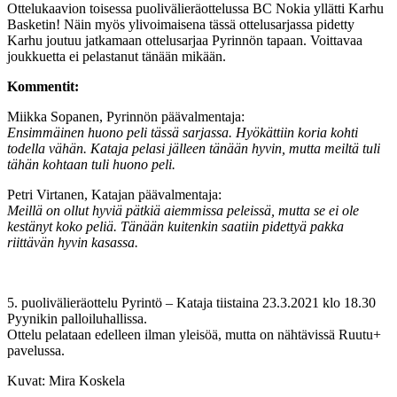
Ottelukaavion toisessa puolivälieräottelussa BC Nokia yllätti Karhu
Basketin! Näin myös ylivoimaisena tässä ottelusarjassa pidetty
Karhu joutuu jatkamaan ottelusarjaa Pyrinnön tapaan. Voittavaa
joukkuetta ei pelastanut tänään mikään.
Kommentit:
Miikka Sopanen, Pyrinnön päävalmentaja:
Ensimmäinen huono peli tässä sarjassa. Hyökättiin koria kohti
todella vähän. Kataja pelasi jälleen tänään hyvin, mutta meiltä tuli
tähän kohtaan tuli huono peli.
Petri Virtanen, Katajan päävalmentaja:
Meillä on ollut hyviä pätkiä aiemmissa peleissä, mutta se ei ole
kestänyt koko peliä. Tänään kuitenkin saatiin pidettyä pakka
riittävän hyvin kasassa.
5. puolivälieräottelu Pyrintö – Kataja tiistaina 23.3.2021 klo 18.30
Pyynikin palloiluhallissa.
Ottelu pelataan edelleen ilman yleisöä, mutta on nähtävissä Ruutu+
pavelussa.
Kuvat: Mira Koskela