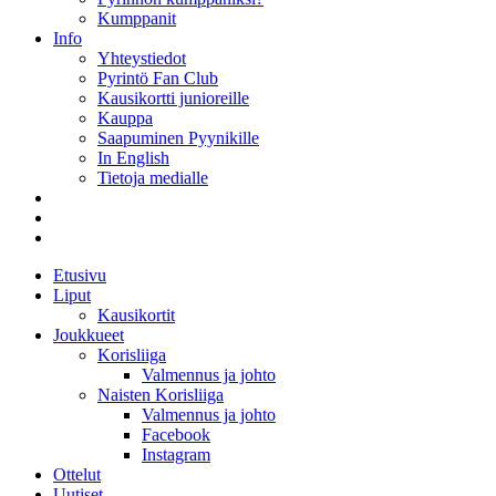
Kumppanit
Info
Yhteystiedot
Pyrintö Fan Club
Kausikortti junioreille
Kauppa
Saapuminen Pyynikille
In English
Tietoja medialle
Etusivu
Liput
Kausikortit
Joukkueet
Korisliiga
Valmennus ja johto
Naisten Korisliiga
Valmennus ja johto
Facebook
Instagram
Ottelut
Uutiset