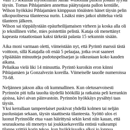
täysin. Tomas Pihlajamäen annettua päätyrajasta pallon kentälle,
Wilson hyökkäsi Pihlajamäen kimppuun tönäisten hänet täysin pelin
ulkopuolisessa tilanteessa nurin. Lisäksi mies jatkoi uhittelua vielä
tilanteen jälkeen.
Wilson sai töppäilystään epäurheilijamaisen virheen ja koska alla oli
jo teknillinen virhe, mies poistettiin pelistä. Kataja oli menettänyt
kapeasta rotaatiostaan kaksi tärkeää palasta 15 sekunnin sisään.
Aika moni varmaan oletti, viimeistään nyt, että Pyrintö marssii tästä
voittoon, sillä Katajalla oli enää 5 pelaajaa, jotka ovat saaneet
ylipäätään minuutteja pudotuspelisarjan ja oikeastaan koko kauden
aikana.
Peliaikaa vielä liki 14 minuuttia. Pyrintö kuroikin eron kiinni
Pihlajamäen ja Gonzalvezin koreilla. Viimeiselle tauolle numeroissa
70-68.
Neljännen jakson alku oli kummallinen. Kun oletusarvoisesti
Pyrinnön piti tulla tauolta täydellä höökillä ja ratkaista peli kerrankin
ajoissa, kävi aivan päinvastoin. Pyrinnön hyökkäys pysähtyi taas
täysin.
Yksi kerrallaan tamperelaiset puskivat yhdellä kolmen tai neljän
puolustajan sekaan, täysin staattisesta tilanteesta. Syöttö ulos ei
luonut Pyrinnölle etua vaan häirittynä sekin kesti niin kauan, että
seurauksena oli menetys tai joukkuekaverilla entistä vaikeampi
tilanne yrittää korin tekoa, kun hyökkäysaika alkoi jo loppua.