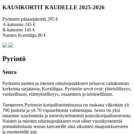
KAUSIKORTIT KAUDELLE 2025-2026
Pyrinnön pääsarjakortti 295 €
A-katsomo 245 €
B-katsomo 145 €
Naisten Korisliiga 80 €
Pyrintö
Seura
Pyrinnön naisten ja miesten edustusjoukkueet pelaavat valtakunnan
korkeinta sarjatasoa: Korisliigaa. Pyrinnön arvot ovat: yhteisöl­lisyys,
vastuul­lisuus, elämyk­sellisyys, osaaminen ja tulok­sellisuus.
Tampereen Pyrinnön kori­pallo­toimin­nassa on mukana viikottain yli
700 junioria ja yli 70 vapaa­ehtoista valmen­tajaa. Seura on yksi
maamme suurim­mista ja menes­tyneim­mistä juni­ori­kori­pallo­seuroista.
Naisten ja miesten edustus­joukkueet ovat olleet vuosi­kymmeniä
ponnahdus­lauta seuran kasvateille aina aikuisten maa­joukkueeseen
ja euro­kentille asti.