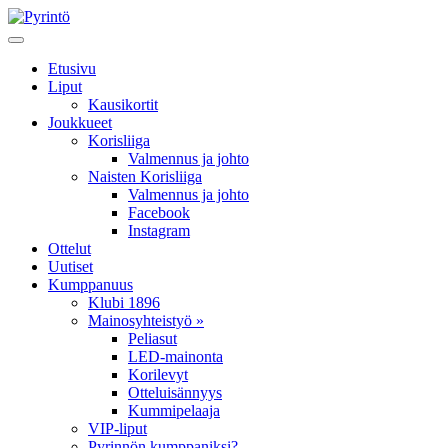
Etusivu
Liput
Kausikortit
Joukkueet
Korisliiga
Valmennus ja johto
Naisten Korisliiga
Valmennus ja johto
Facebook
Instagram
Ottelut
Uutiset
Kumppanuus
Klubi 1896
Mainosyhteistyö »
Peliasut
LED-mainonta
Korilevyt
Otteluisännyys
Kummipelaaja
VIP-liput
Pyrinnön kumppaniksi?