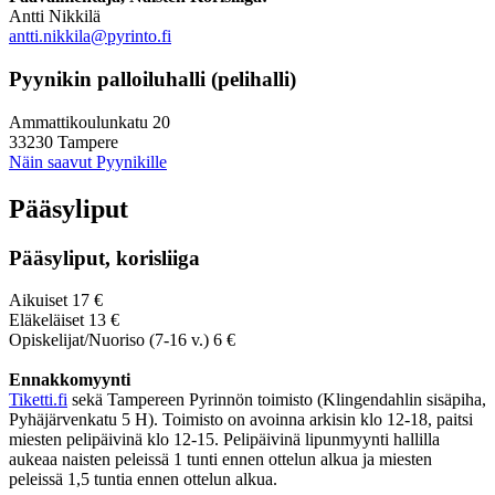
Antti Nikkilä
antti.nikkila@pyrinto.fi
Pyynikin palloiluhalli (pelihalli)
Ammattikoulunkatu 20
33230 Tampere
Näin saavut Pyynikille
Pääsyliput
Pääsyliput, korisliiga
Aikuiset 17 €
Eläkeläiset 13 €
Opiskelijat/Nuoriso (7-16 v.) 6 €
Ennakkomyynti
Tiketti.fi
sekä Tampereen Pyrinnön toimisto (Klingendahlin sisäpiha,
Pyhäjärvenkatu 5 H). Toimisto on avoinna arkisin klo 12-18, paitsi
miesten pelipäivinä klo 12-15. Pelipäivinä lipunmyynti hallilla
aukeaa naisten peleissä 1 tunti ennen ottelun alkua ja miesten
peleissä 1,5 tuntia ennen ottelun alkua.