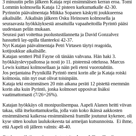
3 minuutin pelin jälkeen Kataja repi ensimmäisen kerran eroa. Tomi
Lommin kolmosella Kataja 12 pisteen karkumatkalle 42-30.
Pyrinnön päävalmentaja Miikka Sopanen käskytti joukkueensa
aikalisälle. Aikalisän jälkeen Osku Heinosen kolmosella ja
seuraavasta hyökkäyksestä ansaituilla vapaaheitoilla Pyrintö pääsi
uudestaan peliin mukaan.
Seurasi pari voitettua puolustustilannetta ja David Gonzalvez
hassutteli lay-upilla tilanteeksi 42-37.
Nyt Katajan päävalmentaja Petri Virtasen täytyi reagoida,
kotijoukkue aikalisälle.
Katajan sentteri Phil Fayne oli tänään vahvana. Hän haki 3.
hyökkäyslevypallonsa ja nosti jo 11. pisteensä ottelussa. Marcus
Lewis kuittasi kolmosellaan ja näin peli eteni vuorotahtiin.
Jos perjantaina Pyynikillä Pyrintö meni korin alle ja Kataja roiski
kolmosia, niin nyt osat olivat toisinpäin.
Kataja teki ensimmäisen 20 min aikana peräti 12 pistettä enemmän
korin alta kuin Pyrintö, jonka kolmoset upposivat lisäksi
vaatimattomasti (7/26=26%).
Katajan hyökkäys oli monipuolisempaa. Aapeli Alanen heitti viivan
takaa, sillä itseluottamuksella, jolla vain koko ikänsä aakkosten
ensimmäisenä kaikessa ensimmäisenä framille joutunut kykenee, oli
kyse sitten koulun laulukokeesta tai armeijan kutsunnoista. Ei ihme,
että Aapeli oli jälleen valmis: 48-40.