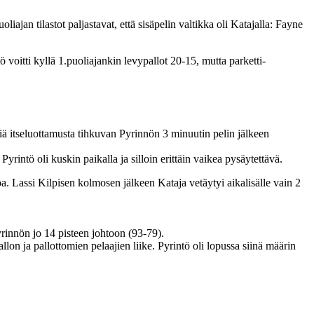
iajan tilastot paljastavat, että sisäpelin valtikka oli Katajalla: Fayne
ö voitti kyllä 1.puoliajankin levypallot 20-15, mutta parketti-
kiä itseluottamusta tihkuvan Pyrinnön 3 minuutin pelin jälkeen
Pyrintö oli kuskin paikalla ja silloin erittäin vaikea pysäytettävä.
. Lassi Kilpisen kolmosen jälkeen Kataja vetäytyi aikalisälle vain 2
yrinnön jo 14 pisteen johtoon (93-79).
on ja pallottomien pelaajien liike. Pyrintö oli lopussa siinä määrin