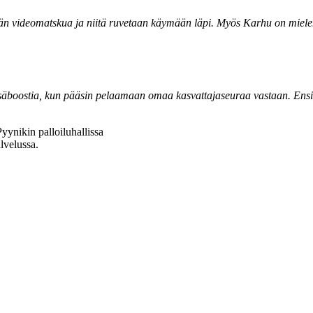
än videomatskua ja niitä ruvetaan käymään läpi. Myös Karhu on mielenkiin
in lisäboostia, kun pääsin pelaamaan omaa kasvattajaseuraa vastaan. Ens
yynikin palloiluhallissa
lvelussa.