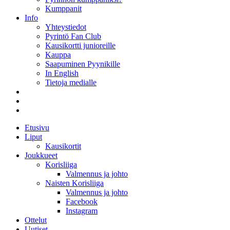
Kumppanit
Info
Yhteystiedot
Pyrintö Fan Club
Kausikortti junioreille
Kauppa
Saapuminen Pyynikille
In English
Tietoja medialle
Etusivu
Liput
Kausikortit
Joukkueet
Korisliiga
Valmennus ja johto
Naisten Korisliiga
Valmennus ja johto
Facebook
Instagram
Ottelut
Uutiset