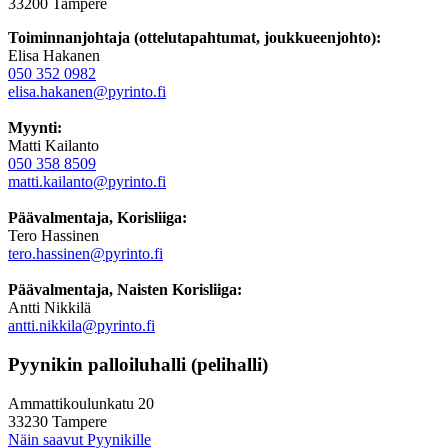
33200 Tampere
Toiminnanjohtaja (ottelutapahtumat, joukkueenjohto):
Elisa Hakanen
050 352 0982
elisa.hakanen@pyrinto.fi
Myynti:
Matti Kailanto
050 358 8509
matti.kailanto@pyrinto.fi
Päävalmentaja, Korisliiga:
Tero Hassinen
tero.hassinen@pyrinto.fi
Päävalmentaja, Naisten Korisliiga:
Antti Nikkilä
antti.nikkila@pyrinto.fi
Pyynikin palloiluhalli (pelihalli)
Ammattikoulunkatu 20
33230 Tampere
Näin saavut Pyynikille