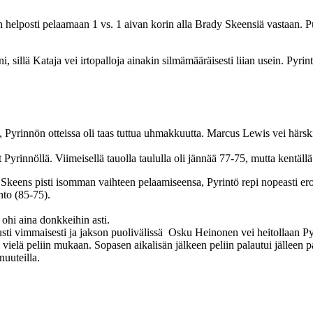
n helposti pelaamaan 1 vs. 1 aivan korin alla Brady Skeensiä vastaan. Puol
 sillä Kataja vei irtopalloja ainakin silmämääräisesti liian usein. Pyrint
ä, Pyrinnön otteissa oli taas tuttua uhmakkuutta. Marcus Lewis vei härs
t Pyrinnöllä. Viimeisellä tauolla taululla oli jännää 77-75, mutta kentällä 
keens pisti isomman vaihteen pelaamiseensa, Pyrintö repi nopeasti eroa
ohto (85-75).
 ohi aina donkkeihin asti.
uolusti vimmaisesti ja jakson puolivälissä Osku Heinonen vei heitollaan P
elä peliin mukaan. Sopasen aikalisän jälkeen peliin palautui jälleen pall
nuuteilla.