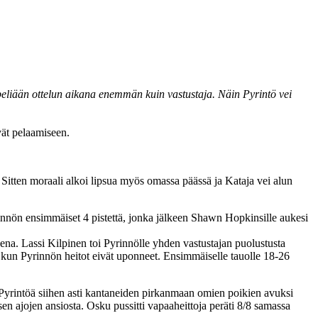
peliään ottelun aikana enemmän kuin vastustaja. Näin Pyrintö vei
vät pelaamiseen.
 Sitten moraali alkoi lipsua myös omassa päässä ja Kataja vei alun
nnön ensimmäiset 4 pistettä, jonka jälkeen Shawn Hopkinsille aukesi
isena. Lassi Kilpinen toi Pyrinnölle yhden vastustajan puolustusta
, kun Pyrinnön heitot eivät uponneet. Ensimmäiselle tauolle 18-26
i Pyrintöä siihen asti kantaneiden pirkanmaan omien poikien avuksi
n ajojen ansiosta. Osku pussitti vapaaheittoja peräti 8/8 samassa