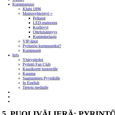
Kumppanuus
Klubi 1896
Mainosyhteistyö »
Peliasut
LED-mainonta
Korilevyt
Otteluisännyys
Kummipelaaja
VIP-liput
Pyrinnön kumppaniksi?
Kumppanit
Info
Yhteystiedot
Pyrintö Fan Club
Kausikortti junioreille
Kauppa
Saapuminen Pyynikille
In English
Tietoja medialle
5. PUOLIVÄLIERÄ: PYRINTÖ