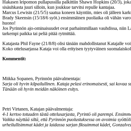
Hakasen leipomon pullapussilla palkittiin Shawn Hopkins (20/3), joka he
sisäuhkasta juuri silloin, kun joukkue tarvitsi repulle kantajaa.
Marcus Lewisin (21/5/5) saatua koneen käyntiin, mies oli jälleen kar
Brady Skeensin (15/18/6 syöt.) ensimmäinen puoliaika oli vähän varovai
huono!
Jos Pyrinnön ajo-ominaisuudet ovat parhaimmillaan vauhdissa, niin Las
tarkempi paikka tai peliä pitää rytmittää.
Katajasta Phil Fayne (21/8/8) olisi tänään mahdollistanut Katajalle voi
Koko ottelusarjassa Kataja voi olla erityisen tyytyväinen suomalaiskol
Kommentit:
Miikka Sopanen, Pyrinnön päävalmentaja:
Sarja oli hyvin kilpailullinen. Kataja pelasi erinomaisesti, sai kovaa
Tänään oli hyvin meidän näköinen esitys.
Petri Virtanen, Katajan päävalmentaja:
4-1 kertoo totuuden tästä ottelusarjasta, Pyrintö oli parempi. Ensimm
Vaikka näyttää siltä, että Pyrinnön puolustuksessa on avoimia syöttöli
urheilullisimmat kädet ja laidassa sarjan fiksuimmat kädet, Gonzal