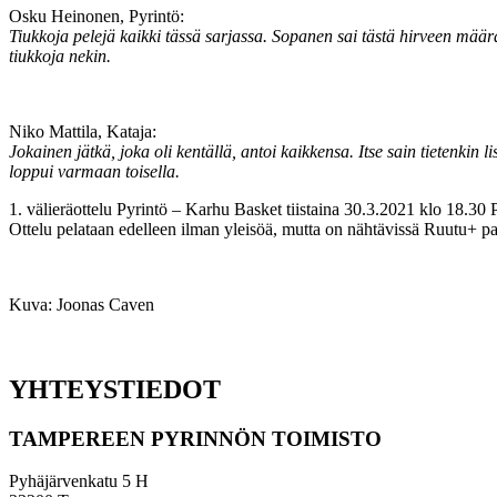
Osku Heinonen, Pyrintö:
Tiukkoja pelejä kaikki tässä sarjassa. Sopanen sai tästä hirveen määr
tiukkoja nekin.
Niko Mattila, Kataja:
Jokainen jätkä, joka oli kentällä, antoi kaikkensa. Itse sain tietenk
loppui varmaan toisella.
1. välieräottelu Pyrintö – Karhu Basket tiistaina 30.3.2021 klo 18.30 P
Ottelu pelataan edelleen ilman yleisöä, mutta on nähtävissä Ruutu+ pa
Kuva: Joonas Caven
YHTEYSTIEDOT
TAMPEREEN PYRINNÖN TOIMISTO
Pyhäjärvenkatu 5 H