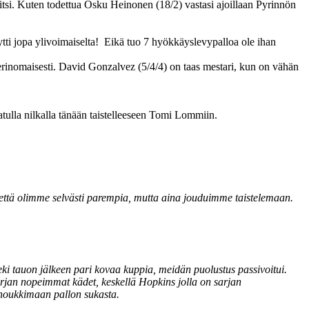
rvitsi. Kuten todettua Osku Heinonen (18/2) vastasi ajoillaan Pyrinnön
ytti jopa ylivoimaiselta! Eikä tuo 7 hyökkäyslevypalloa ole ihan
 erinomaisesti. David Gonzalvez (5/4/4) on taas mestari, kun on vähän
atulla nilkalla tänään taistelleeseen Tomi Lommiin.
o, että olimme selvästi parempia, mutta aina jouduimme taistelemaan.
teki tauon jälkeen pari kovaa kuppia, meidän puolustus passivoitui.
sarjan nopeimmat kädet, keskellä Hopkins jolla on sarjan
 noukkimaan pallon sukasta.