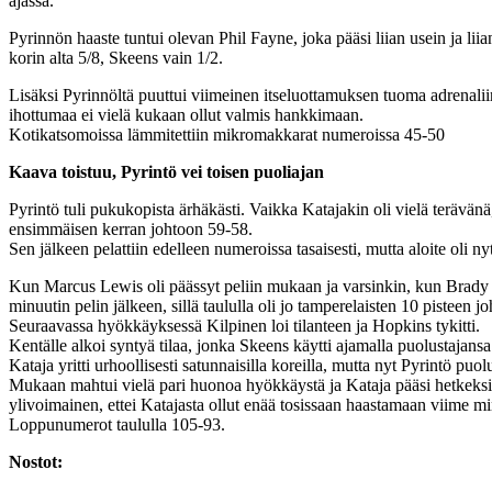
ajassa.
Pyrinnön haaste tuntui olevan Phil Fayne, joka pääsi liian usein ja liia
korin alta 5/8, Skeens vain 1/2.
Lisäksi Pyrinnöltä puuttui viimeinen itseluottamuksen tuoma adrenaliini,
ihottumaa ei vielä kukaan ollut valmis hankkimaan.
Kotikatsomoissa lämmitettiin mikromakkarat numeroissa 45-50
Kaava toistuu, Pyrintö vei toisen puoliajan
Pyrintö tuli pukukopista ärhäkästi. Vaikka Katajakin oli vielä terävän
ensimmäisen kerran johtoon 59-58.
Sen jälkeen pelattiin edelleen numeroissa tasaisesti, mutta aloite oli ny
Kun Marcus Lewis oli päässyt peliin mukaan ja varsinkin, kun Brady S
minuutin pelin jälkeen, sillä taululla oli jo tamperelaisten 10 pisteen j
Seuraavassa hyökkäyksessä Kilpinen loi tilanteen ja Hopkins tykitti.
Kentälle alkoi syntyä tilaa, jonka Skeens käytti ajamalla puolustajansa
Kataja yritti urhoollisesti satunnaisilla koreilla, mutta nyt Pyrintö p
Mukaan mahtui vielä pari huonoa hyökkäystä ja Kataja pääsi hetkeksi vi
ylivoimainen, ettei Katajasta ollut enää tosissaan haastamaan viime mi
Loppunumerot taululla 105-93.
Nostot: