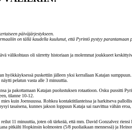
kertaiseen päiväjärjestykseen.
rmaaliin on tällä kaudella kuulunut, että Pyrintö pystyy parantamaan 
vä välikohtaus oli siirretty historiaan ja molemmat joukkueet keskittyi
 vaan hyökkäyksessä puskettiin jälleen yksi kerrallaan Katajan sumppuun.
äytti pelatun vasta alle 3 minuuttia.
nsa ja pakottamaan Katajan puolustuksen rotaatioon. Osku pussitti Pyri
een, tilanne 10-12.
i mies kuin Joensuussa. Rohkea kontaktitilanteissa ja harkitseva palloll
pysyi tasaisena, kunnes jakson loppuun Kataja sai raavittua vähän eroa
 reilut 11 minuuttia, joten oli tärkeää, että mm. David Gonzalvez riens
kana pitkälti Hopkinsin kolmosten (5/8 puoliaikaan mennessä) ja Heinose