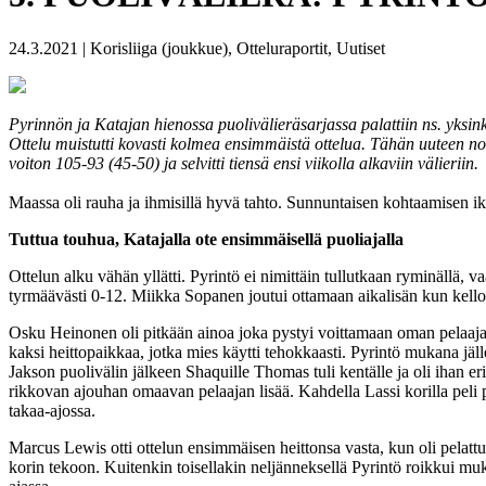
24.3.2021 | Korisliiga (joukkue), Otteluraportit, Uutiset
Pyrinnön ja Katajan hienossa puolivälieräsarjassa palattiin ns. yksin
Ottelu muistutti kovasti kolmea ensimmäistä ottelua. Tähän uuteen no
voiton 105-93 (45-50) ja selvitti tiensä ensi viikolla alkaviin välieriin.
Maassa oli rauha ja ihmisillä hyvä tahto. Sunnuntaisen kohtaamisen ikä
Tuttua touhua, Katajalla ote ensimmäisellä puoliajalla
Ottelun alku vähän yllätti. Pyrintö ei nimittäin tullutkaan ryminällä,
tyrmäävästi 0-12. Miikka Sopanen joutui ottamaan aikalisän kun kello n
Osku Heinonen oli pitkään ainoa joka pystyi voittamaan oman pelaaja
kaksi heittopaikkaa, jotka mies käytti tehokkaasti. Pyrintö mukana jäll
Jakson puolivälin jälkeen Shaquille Thomas tuli kentälle ja oli ihan er
rikkovan ajouhan omaavan pelaajan lisää. Kahdella Lassi korilla peli 
takaa-ajossa.
Marcus Lewis otti ottelun ensimmäisen heittonsa vasta, kun oli pelattu
korin tekoon. Kuitenkin toisellakin neljänneksellä Pyrintö roikkui mu