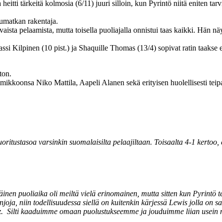
itti tärkeitä kolmosia (6/11) juuri silloin, kun Pyrintö niitä eniten ta
kumatkan rakentaja.
sta pelaamista, mutta toisella puoliajalla onnistui taas kaikki. Hän nä
si Kilpinen (10 pist.) ja Shaquille Thomas (13/4) sopivat ratin taakse
ton.
mikkoonsa Niko Mattila, Aapeli Alanen sekä erityisen huolellisesti teip
 suoritustasoa varsinkin suomalaisilta pelaajiltaan. Toisaalta 4-1 kerto
äinen puoliaika oli meiltä vielä erinomainen, mutta sitten kun Pyrintö 
njoja, niin todellisuudessa siellä on kuitenkin kärjessä Lewis jolla on 
vez. Silti kaaduimme omaan puolustukseemme ja jouduimme liian usein