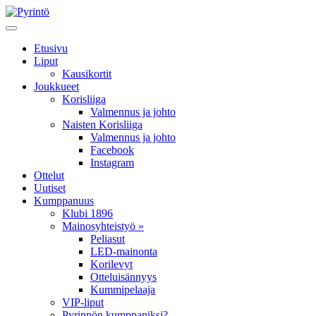
Etusivu
Liput
Kausikortit
Joukkueet
Korisliiga
Valmennus ja johto
Naisten Korisliiga
Valmennus ja johto
Facebook
Instagram
Ottelut
Uutiset
Kumppanuus
Klubi 1896
Mainosyhteistyö »
Peliasut
LED-mainonta
Korilevyt
Otteluisännyys
Kummipelaaja
VIP-liput
Pyrinnön kumppaniksi?