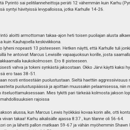
, että Pyrintö sai pelitilanneheittoja peräti 12 vähemmän kuin Karhu 
 syntyi hävityissä levypalloissa, jotka Karhulle 14-26.
intö aloitti armottoman takaa-ajon heti toisen puoliajan alusta alkae
aa kuin Kauhajoella keskiviikkona.
lyheni nopeasti 13 pisteeseen. Hetken näytti, että Karhulle tuli jonk
illä he antoivat Marcus Lewisille vapaajuoksun korille, josta saamall
akkaamalla kaukokolmosen. Ero 8 pisteeseen.
kisesti vahva ja tokeni synkästä jaksostaan. Okko Järvi käytti kaksi 
issä ero taas 38-51.
 vaan nosti entisestään puolustustaan. Sieltä haettiin aggressiivisu
aasteita puolustuspäässä ja ajoittain muussakin pelaamisessa, niin
itseluottamuksessaan. Mies tykitti pari tärkeää kolmosta jakson lopu
ä mahdollisuuksien rajoissa
jakson alussa, kun Marcus Lewis hyökkäsi kovaa korin alle, otti konta
ivan takaa! Karhu aikalisälle ajassa 8:37 , kun tilanne oli 56-64.
kori on ja lähetti pallon matkaan 59-67 ja vähän myöhemmin Shawn