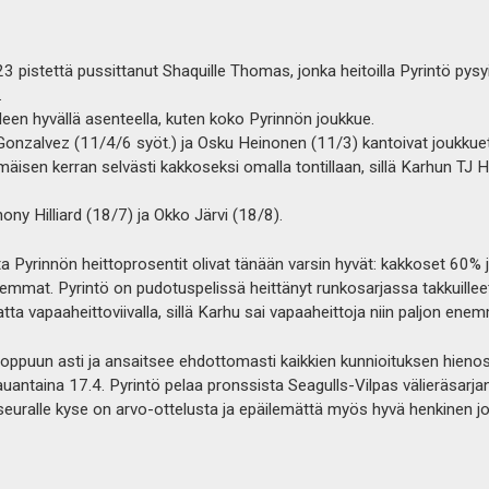
 23 pistettä pussittanut Shaquille Thomas, jonka heitoilla Pyrintö py
.
leen hyvällä asenteella, kuten koko Pyrinnön joukkue.
onzalvez (11/4/6 syöt.) ja Osku Heinonen (11/3) kantoivat joukkuet
äisen kerran selvästi kakkoseksi omalla tontillaan, sillä Karhun TJ 
ony Hilliard (18/7) ja Okko Järvi (18/8).
a Pyrinnön heittoprosentit olivat tänään varsin hyvät: kakkoset 60%
at. Pyrintö on pudotuspelissä heittänyt runkosarjassa takkuilleet
matta vapaaheittoviivalla, sillä Karhu sai vapaaheittoja niin paljon en
sti loppuun asti ja ansaitsee ehdottomasti kaikkien kunnioituksen hie
 lauantaina 17.4. Pyrintö pelaa pronssista Seagulls-Vilpas välieräsarja
aseuralle kyse on arvo-ottelusta ja epäilemättä myös hyvä henkinen 