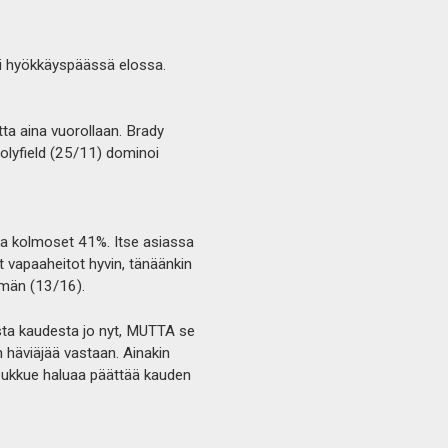
syi hyökkäyspäässä elossa.
ta aina vuorollaan. Brady
Holyfield (25/11) dominoi
 ja kolmoset 41%. Itse asiassa
 vapaaheitot hyvin, tänäänkin
emmän (13/16).
nosta kaudesta jo nyt, MUTTA se
n häviäjää vastaan. Ainakin
joukkue haluaa päättää kauden