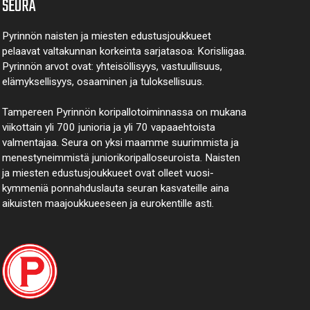
SEURA
Pyrinnön naisten ja miesten edustusjoukkueet
pelaavat valtakunnan korkeinta sarjatasoa: Korisliigaa.
Pyrinnön arvot ovat: yhteisöl­lisyys, vastuul­lisuus,
elämyk­sellisyys, osaaminen ja tulok­sellisuus.
Tampereen Pyrinnön kori­pallo­toimin­nassa on mukana
viikottain yli 700 junioria ja yli 70 vapaa­ehtoista
valmen­tajaa. Seura on yksi maamme suurim­mista ja
menes­tyneim­mistä juni­ori­kori­pallo­seuroista. Naisten
ja miesten edustus­joukkueet ovat olleet vuosi­
kymmeniä ponnahdus­lauta seuran kasvateille aina
aikuisten maa­joukkueeseen ja euro­kentille asti.