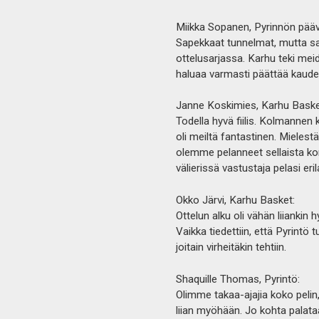
Miikka Sopanen, Pyrinnön pääv
Sapekkaat tunnelmat, mutta sama
ottelusarjassa. Karhu teki mei
haluaa varmasti päättää kaude
Janne Koskimies, Karhu Baske
Todella hyvä fiilis. Kolmannen
oli meiltä fantastinen. Mieles
olemme pelanneet sellaista korip
välierissä vastustaja pelasi eril
Okko Järvi, Karhu Basket:
Ottelun alku oli vähän liiankin 
Vaikka tiedettiin, että Pyrintö 
joitain virheitäkin tehtiin.
Shaquille Thomas, Pyrintö:
Olimme takaa-ajajia koko pelin
liian myöhään. Jo kohta palataan