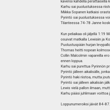
kavensi kahdella perättäisellä k
Karhu sai puolustuksessa riist
Miikka Sopanen katkaisi orast
Pyrintö sai puolustuksessa voit
Tilanteessa 74-78 Janne koski
Kun peliaikaa oli jäljellä 1:19
osuivat matkalla Lewisiin ja Ko
Puolustuspään hurjan levypallo
Thomas heitti nopean kolmosen
Collin Malcolmin vapareilla er
ennen loppua.
Karhu sai purettua Pyrinnön p
Pyrintö jälleen aikalisälle, jon
Pyrintö haki riistoa, mutta jou
Pyrintö sai jälleen aikalisän jä
Lewis vielä pallon ilmaan, mutt
Karhu pääsi juhlimaan voittoa j
Loppunumeroiksi jäivät 84-87.