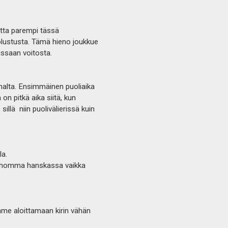
atta parempi tässä
olustusta. Tämä hieno joukkue
issaan voitosta.
nnalta. Ensimmäinen puoliaika
n pitkä aika siitä, kun
sillä niin puolivälierissä kuin
la.
pussa homma hanskassa vaikka
mme aloittamaan kirin vähän