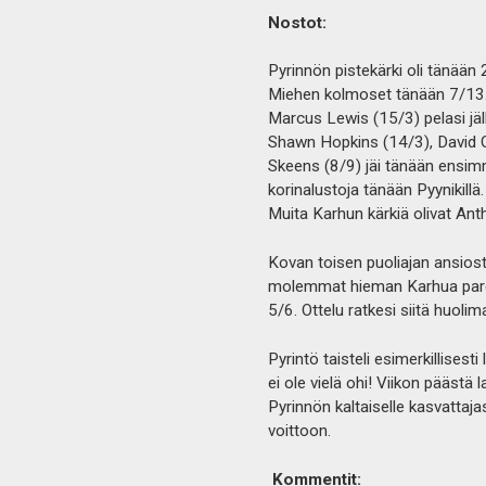
Nostot:
Pyrinnön pistekärki oli tänään
Miehen kolmoset tänään 7/13
Marcus Lewis (15/3) pelasi jäl
Shawn Hopkins (14/3), David G
Skeens (8/9) jäi tänään ensimm
korinalustoja tänään Pyynikillä.
Muita Karhun kärkiä olivat Anth
Kovan toisen puoliajan ansiost
molemmat hieman Karhua paremm
5/6. Ottelu ratkesi siitä huoli
Pyrintö taisteli esimerkillise
ei ole vielä ohi! Viikon päästä
Pyrinnön kaltaiselle kasvattaj
voittoon.
Kommentit: