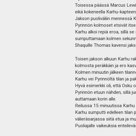
Toisessa päässä Marcus Lewis 
eikä kokeneella Karhu-kapteeni
Jakson puoliväliin mennessä Ka
Pyrinnön kolmoset etsivät its
Karhu alkoi repiä eroa, sillä s
sumputtamaan kolmen sekunni
Shaquille Thomas kavensi jakso
Toisen jakson alkuun Karhu ra
kolmosta peräkkäin ja ero kasv
Kolmen minuutin jälkeen tilann
Karhu vei Pyrinnöltä tilan ja 
Hyvä esimerkki oli, että Osku ol
Pyrinnön etuun nähden, sillä ju
auttamaan korin alle.
Reilussa 15 minuutissa Karhu 
Karhu sumputti edelleen tilan 
välieräsarjassa siitä etua ja muil
Puoliajalle vaikeuksia enteile