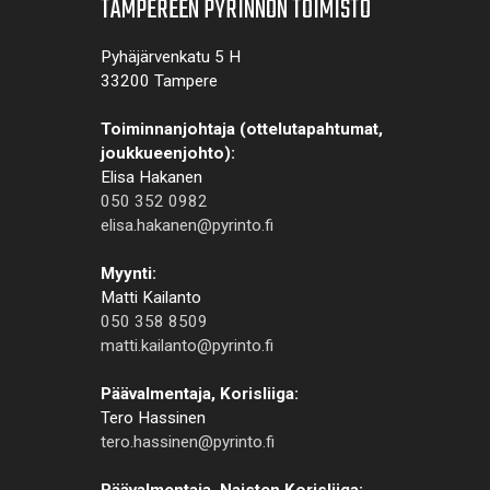
TAMPEREEN PYRINNÖN TOIMISTO
Pyhäjärvenkatu 5 H
33200 Tampere
Toiminnanjohtaja (ottelutapahtumat,
joukkueenjohto):
Elisa Hakanen
050 352 0982
elisa.hakanen@pyrinto.fi
Myynti:
Matti Kailanto
050 358 8509
matti.kailanto@pyrinto.fi
Päävalmentaja, Korisliiga:
Tero Hassinen
tero.hassinen@pyrinto.fi