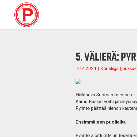
5. VÄLIERÄ: PY
10.4.2021 | Korisliiga (joukkue)
Hallitseva Suomen mestari oli vä
Karhu Basket voitti jännitysnäy
Pyrintö päättää hienon kautens
Ensimmäinen puoliaika
Pyrintö aloitti ottelun todella 