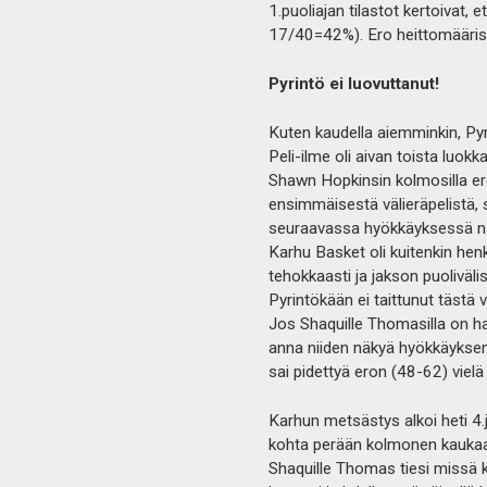
1.puoliajan tilastot kertoivat
17/40=42%). Ero heittomäärissä
Pyrintö ei luovuttanut!
Kuten kaudella aiemminkin, Pyr
Peli-ilme oli aivan toista luokk
Shawn Hopkinsin kolmosilla ero 
ensimmäisestä välieräpelistä, s
seuraavassa hyökkäyksessä n
Karhu Basket oli kuitenkin hen
tehokkaasti ja jakson puoliväl
Pyrintökään ei taittunut tästä
Jos Shaquille Thomasilla on h
anna niiden näkyä hyökkäyksen 
sai pidettyä eron (48-62) viel
Karhun metsästys alkoi heti 4.
kohta perään kolmonen kaukaa vi
Shaquille Thomas tiesi missä 