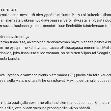
almentaja:
lla sanottava, että olen ylpeä taistelusta. Karhu oli kuitenkin kiist
dän elämästä vaikeaa hyökkäyspäässä. Se oli älykästä ja fyysistä pu
n rautaa kaulassa, joten pronssiotteluun lähdetään taistelemaan tos
tin päävalmentaja:
 kerran finaalissa, aikamoinen tahdonvoiman näyte pieneltä paikkaku
täni me pystyimme kehittymään tässä ottelusarjassa enemmän. Meillä o
alloa, joka finaalissa tulee vastaan, on se sitten Vilpas tai Seagulls, 
aista korista.
hyvä. Pyrinnölle varmaan pienin pistemäärä (26) puoliajalla tällä kaudel
tulee sieltä vielä, mutta silti he onnistuivat. Hyvin pidettiin silti lo
, mutta puoliajalla sovimme että taistelemme loppuun asti. Onnistui
 salille, että ollaan valmiina pronssipeliin viikon päästä.