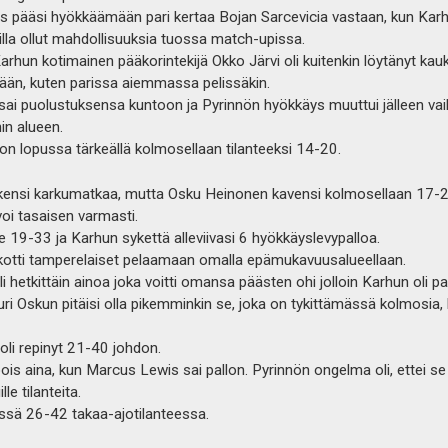
pääsi hyökkäämään pari kertaa Bojan Sarcevicia vastaan, kun Karhu
lla ollut mahdollisuuksia tuossa match-upissa.
rhun kotimainen pääkorintekijä Okko Järvi oli kuitenkin löytänyt kau
eään, kuten parissa aiemmassa pelissäkin.
e sai puolustuksensa kuntoon ja Pyrinnön hyökkäys muuttui jälleen vai
n alueen.
n lopussa tärkeällä kolmosellaan tilanteeksi 14-20.
kensi karkumatkaa, mutta Osku Heinonen kavensi kolmosellaan 17-25.
oi tasaisen varmasti.
e 19-33 ja Karhun sykettä alleviivasi 6 hyökkäyslevypalloa.
pakotti tamperelaiset pelaamaan omalla epämukavuusalueellaan.
i hetkittäin ainoa joka voitti omansa päästen ohi jolloin Karhun oli pak
uri Oskun pitäisi olla pikemminkin se, joka on tykittämässä kolmosia,
oli repinyt 21-40 johdon.
pois aina, kun Marcus Lewis sai pallon. Pyrinnön ongelma oli, ettei 
le tilanteita.
vässä 26-42 takaa-ajotilanteessa.