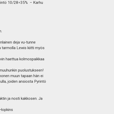
(Pyrintö 10/28=35% – Karhu
n.
inlainen deja vu-tunne
a tarmolla Lewis kiitti myös
hyvin haettua kolmospaikkaa
us muuhunkin puolustukseen!
 monen muun tapaan hän ei
lla, joiden ansiosta Pyrintö
ktin ja nosti kakkosen. Ja
 Hopkins