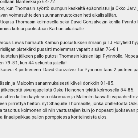
orillaan tilanteeksi jo 64-72.
on, kun Thomasin syöttö sumpun keskeltä epäonnistui ja Okko Järvi j
avan voimasuhteiden suunnanmuutoksen heti aikalisällään.
toja ja Thomasin kolmosella sekä David Gonzalvezin korilla Pyrintö hi
mies kutsui puolestaan Karhun aikalisälle.
 Marcus Lewis harhautti Karhun puolustuksen ilmaan ja TJ Holyfield hyp
risliigan pistekärki pussitti molemmat vaparit sisään 76-81.
taistelun jälkeen pallo putosi Thomasin käsien läpi Pyrinnölle. Nop
 79-81, kun 44 sekuntia jäljellä!
o kasvoi 4 pisteeseen. David Gonzalvez toi Pyrinnön taas 2 pisteen 
rässin ja Malcolm sananmukaisesti käveli donkkiin 81-85.
ka jälkeisestä sivurajapelistä Osku Heinonen tykitti kolmosella 84-85.
tui sitten kellon käydessä rikkomaan ja Malcolm kasvatti vapaaheittov
lkeen piirrettyä heiton, nyt Shaquille Thomasille, jonka ohiheitosta Os
a tasoitus kolmonen oli niin vastustajien kuin jo nopeasti juoksevan p
a finaalipaikkaa pallon pomppiessa koritelineistä ulos.