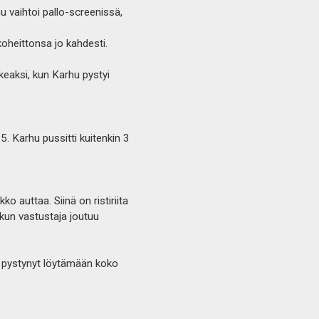
 vaihtoi pallo-screenissä,
koheittonsa jo kahdesti.
keaksi, kun Karhu pystyi
 Karhu pussitti kuitenkin 3
ko auttaa. Siinä on ristiriita
 kun vastustaja joutuu
se pystynyt löytämään koko