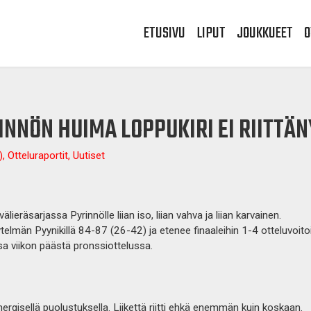
ETUSIVU
LIPUT
JOUKKUEET
O
RINNÖN HUIMA LOPPUKIRI EI RIITTÄN
, Otteluraportit, Uutiset
lieräsarjassa Pyrinnölle liian iso, liian vahva ja liian karvainen.
telmän Pyynikillä 84-87 (26-42) ja etenee finaaleihin 1-4 otteluvoito
a viikon päästä pronssiottelussa.
energisellä puolustuksella. Liikettä riitti ehkä enemmän kuin koskaan.