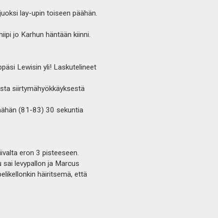
uoksi lay-upin toiseen päähän.
ipi jo Karhun häntään kiinni.
päsi Lewisin yli! Laskutelineet
easta siirtymähyökkäyksestä
päähän (81-83) 30 sekuntia
iivalta eron 3 pisteeseen.
ku sai levypallon ja Marcus
elikellonkin häiritsemä, että