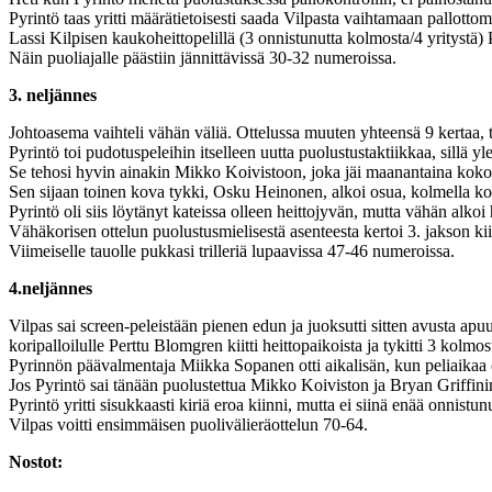
Pyrintö taas yritti määrätietoisesti saada Vilpasta vaihtamaan pallottom
Lassi Kilpisen kaukoheittopelillä (3 onnistunutta kolmosta/4 yritystä)
Näin puoliajalle päästiin jännittävissä 30-32 numeroissa.
3. neljännes
Johtoasema vaihteli vähän väliä. Ottelussa muuten yhteensä 9 kertaa, tas
Pyrintö toi pudotuspeleihin itselleen uutta puolustustaktiikkaa, sillä y
Se tehosi hyvin ainakin Mikko Koivistoon, joka jäi maanantaina kokon
Sen sijaan toinen kova tykki, Osku Heinonen, alkoi osua, kolmella kol
Pyrintö oli siis löytänyt kateissa olleen heittojyvän, mutta vähän alk
Vähäkorisen ottelun puolustusmielisestä asenteesta kertoi 3. jakson kii
Viimeiselle tauolle pukkasi trilleriä lupaavissa 47-46 numeroissa.
4.neljännes
Vilpas sai screen-peleistään pienen edun ja juoksutti sitten avusta apu
koripalloilulle Perttu Blomgren kiitti heittopaikoista ja tykitti 3 kol
Pyrinnön päävalmentaja Miikka Sopanen otti aikalisän, kun peliaikaa oli
Jos Pyrintö sai tänään puolustettua Mikko Koiviston ja Bryan Griffini
Pyrintö yritti sisukkaasti kiriä eroa kiinni, mutta ei siinä enää onnist
Vilpas voitti ensimmäisen puolivälieräottelun 70-64.
Nostot: