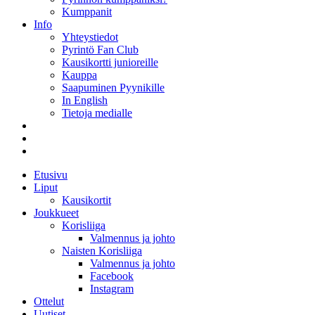
Kumppanit
Info
Yhteystiedot
Pyrintö Fan Club
Kausikortti junioreille
Kauppa
Saapuminen Pyynikille
In English
Tietoja medialle
Etusivu
Liput
Kausikortit
Joukkueet
Korisliiga
Valmennus ja johto
Naisten Korisliiga
Valmennus ja johto
Facebook
Instagram
Ottelut
Uutiset