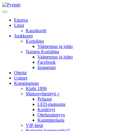
Etusivu
Liput
Kausikortit
Joukkueet
Korisliiga
Valmennus ja johto
Naisten Korisliiga
Valmennus ja johto
Facebook
Instagram
Ottelut
Uutiset
Kumppanuus
Klubi 1896
Mainosyhteistyö »
Peliasut
LED-mainonta
Korilevyt
Otteluisännyys
Kummipelaaja
VIP-liput
Pyrinnön kumppaniksi?