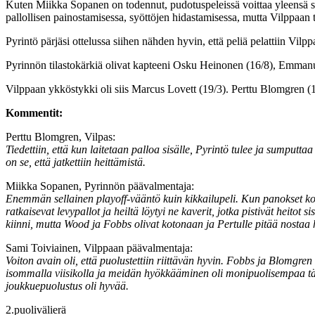
Kuten Miikka Sopanen on todennut, pudotuspeleissä voittaa yleensä se
pallollisen painostamisessa, syöttöjen hidastamisessa, mutta Vilppaan 
Pyrintö pärjäsi ottelussa siihen nähden hyvin, että peliä pelattiin Vilp
Pyrinnön tilastokärkiä olivat kapteeni Osku Heinonen (16/8), Emmanual
Vilppaan ykköstykki oli siis Marcus Lovett (19/3). Perttu Blomgren (14
Kommentit:
Perttu Blomgren, Vilpas:
Tiedettiin, että kun laitetaan palloa sisälle, Pyrintö tulee ja sumputt
on se, että jatkettiin heittämistä.
Miikka Sopanen, Pyrinnön päävalmentaja:
Enemmän sellainen playoff-vääntö kuin kikkailupeli. Kun panokset koven
ratkaisevat levypallot ja heiltä löytyi ne kaverit, jotka pistivät heitot
kiinni, mutta Wood ja Fobbs olivat kotonaan ja Pertulle pitää nostaa 
Sami Toiviainen, Vilppaan päävalmentaja:
Voiton avain oli, että puolustettiin riittävän hyvin. Fobbs ja Blomg
isommalla viisikolla ja meidän hyökkääminen oli monipuolisempaa tän
joukkuepuolustus oli hyvää.
2.puolivälierä