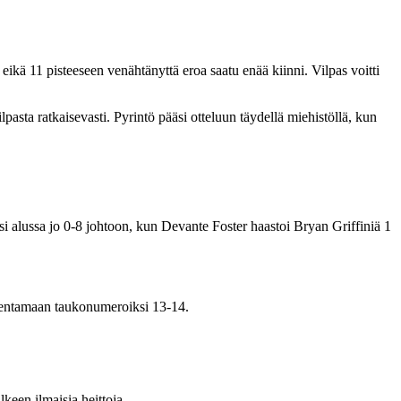
eikä 11 pisteeseen venähtänyttä eroa saatu enää kiinni. Vilpas voitti
sta ratkaisevasti. Pyrintö pääsi otteluun täydellä miehistöllä, kun
si alussa jo 0-8 johtoon, kun Devante Foster haastoi Bryan Griffiniä 1
aventamaan taukonumeroiksi 13-14.
lkeen ilmaisia heittoja.