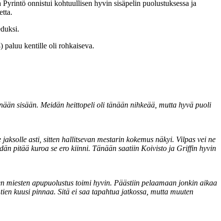
yrintö onnistui kohtuullisen hyvin sisäpelin puolustuksessa ja
tta.
eduksi.
 paluu kentille oli rohkaiseva.
 tänään sisään. Meidän heittopeli oli tänään nihkeää, mutta hyvä puoli
aksolle asti, sitten hallitsevan mestarin kokemus näkyi. Vilpas vei ne
eidän pitää kuroa se ero kiinni. Tänään saatiin Koivisto ja Griffin hyvin
jen miesten apupuolustus toimi hyvin. Päästiin pelaamaan jonkin aikaa
ien kuusi pinnaa. Sitä ei saa tapahtua jatkossa, mutta muuten