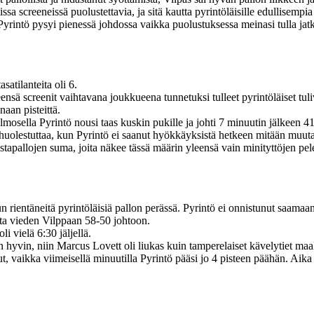
issa screeneissä puolustettavia, ja sitä kautta pyrintöläisille edullisemp
 Pyrintö pysyi pienessä johdossa vaikka puolustuksessa meinasi tulla ja
atilanteita oli 6.
leensä screenit vaihtavana joukkueena tunnetuksi tulleet pyrintöläiset tul
aan pisteittä.
mosella Pyrintö nousi taas kuskin pukille ja johti 7 minuutin jälkeen 4
oi huolestuttaa, kun Pyrintö ei saanut hyökkäyksistä hetkeen mitään muut
stapallojen suma, joita näkee tässä määrin yleensä vain minityttöjen pel
un rientäneitä pyrintöläisiä pallon perässä. Pyrintö ei onnistunut saamaa
mosta vieden Vilppaan 58-50 johtoon.
 vielä 6:30 jäljellä.
n hyvin, niin Marcus Lovett oli liukas kuin tamperelaiset kävelytiet ma
unut, vaikka viimeisellä minuutilla Pyrintö pääsi jo 4 pisteen päähän. Aik