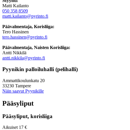
Myynti:
Matti Kailanto
050 358 8509
matti.kailanto@pyrinto.fi
Päävalmentaja, Korisliiga:
Tero Hassinen
tero.hassinen@pyrinto.fi
Päävalmentaja, Naisten Korisliiga:
Antti Nikkilä
antti.nikkila@pyrinto.fi
Pyynikin palloiluhalli (pelihalli)
Ammattikoulunkatu 20
33230 Tampere
Näin saavut Pyynikille
Pääsyliput
Pääsyliput, korisliiga
Aikuiset 17 €