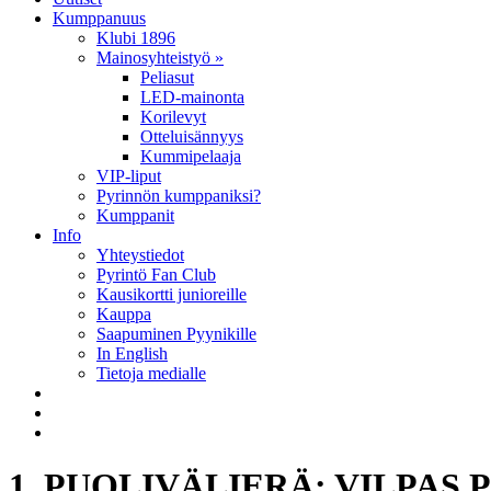
Kumppanuus
Klubi 1896
Mainosyhteistyö »
Peliasut
LED-mainonta
Korilevyt
Otteluisännyys
Kummipelaaja
VIP-liput
Pyrinnön kumppaniksi?
Kumppanit
Info
Yhteystiedot
Pyrintö Fan Club
Kausikortti junioreille
Kauppa
Saapuminen Pyynikille
In English
Tietoja medialle
1. PUOLIVÄLIERÄ: VILPAS 