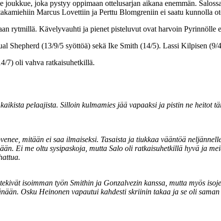
 joukkue, joka pystyy oppimaan ottelusarjan aikana enemmän. Salossa P
takamiehiin Marcus Lovettiin ja Perttu Blomgreniin ei saatu kunnolla ote
paan rytmillä. Kävelyvauhti ja pienet pisteluvut ovat harvoin Pyrinnölle 
 Shepherd (13/9/5 syöttöä) sekä Ike Smith (14/5). Lassi Kilpisen (9/4)
/7) oli vahva ratkaisuhetkillä.
aa kaikista pelaajista. Silloin kulmamies jää vapaaksi ja pistin ne heitot
ee, mitään ei saa ilmaiseksi. Tasaista ja tiukkaa vääntöä neljännelle j
 sisään. Ei me oltu sysipaskoja, mutta Salo oli ratkaisuhetkillä hyvä ja m
hattua.
ren tekivät isoimman työn Smithin ja Gonzalvezin kanssa, mutta myös iso
ään. Osku Heinonen vapautui kahdesti skriinin takaa ja se oli saman t