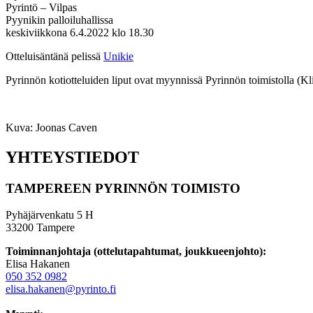
Pyrintö – Vilpas
Pyynikin palloiluhallissa
keskiviikkona 6.4.2022 klo 18.30
Otteluisäntänä pelissä
Unikie
Pyrinnön kotiotteluiden liput ovat myynnissä Pyrinnön toimistolla (
Kuva: Joonas Caven
YHTEYSTIEDOT
TAMPEREEN PYRINNÖN TOIMISTO
Pyhäjärvenkatu 5 H
33200 Tampere
Toiminnanjohtaja (ottelutapahtumat, joukkueenjohto):
Elisa Hakanen
050 352 0982
elisa.hakanen@pyrinto.fi