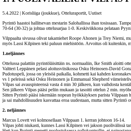
5.4.2022 | Korisliiga (joukkue), Otteluraportit, Uutiset
Pyrintö haastoi hallitsevan mestarin Salohallissa ihan tosissaan. Tampe
70-64 (30-32) ja johtaa ottelusarjaa 1-0. Keskiviikkona pelataan Pyyni
Vilppaalta sivussa olivat takamiehet Roope Ahonen ja Trey Niemi, mutt
myös Lassi Kilpinen teki paluun miehistöön. Arvoitus oli kuitenkin, mi
1.neljännes
Ottelussa palattiin pyrintöläisittäin ns. normaaliin, Ike Smith aloitti ot
Valtteri Leppänen pelasi aloitusviisikossa Osku Heinosen-David Go
Pudotuspeli, jossa on yleisöä paikalla, kohmetti kai kahden koronakevä
vs 1 peleissä sekä Osku Heinonen ja Emmanual Shepherd viimeistelivät
Vilpas sai avauspisteensä vasta 4 min 30 jälkeen, kun vaihdosta kentäl
Sen jälkeen Vilpas pääsi peliin mukaan ja tasoitti ottelun 2 min. m
Sitten Pyrintö pääsi iskemään nopean hyökkäyksen parista Vilppaan h
ja sai mahdollisuuden kasvattaa eroa uudestaan, mutta sitten Pyrintö
2. neljännes
Marcus Lovett vei kolmosellaan Vilppaan 1. kerran johtoon 16-14.
Vilpas johti niukasti, kunnes Lassi Kilpinen vei jakson puolivälissä t
Heti kun Pyrintö menetti puolustuksessa pallokontrollin, ei painostanut 