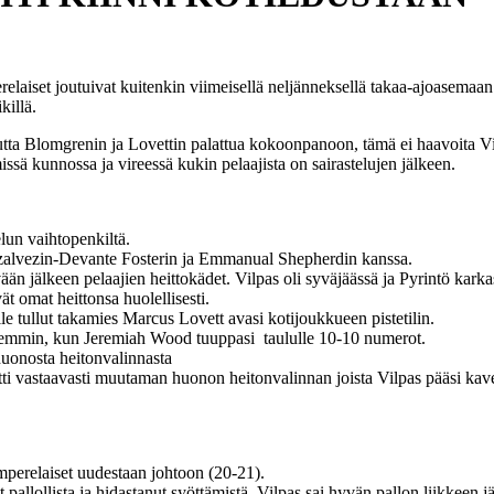
relaiset joutuivat kuitenkin viimeisellä neljänneksellä takaa-ajoasemaan 
killä.
a Blomgrenin ja Lovettin palattua kokoonpanoon, tämä ei haavoita Vilpa
ssä kunnossa ja vireessä kukin pelaajista on sairastelujen jälkeen.
telun vaihtopenkiltä.
nzalvezin-Devante Fosterin ja Emmanual Shepherdin kanssa.
än jälkeen pelaajien heittokädet. Vilpas oli syväjäässä ja Pyrintö karka
 omat heittonsa huolellisesti.
le tullut takamies Marcus Lovett avasi kotijoukkueen pistetilin.
yöhemmin, kun Jeremiah Wood tuuppasi taululle 10-10 numerot.
uonosta heitonvalinnasta
 otti vastaavasti muutaman huonon heitonvalinnan joista Vilpas pääsi k
amperelaiset uudestaan johtoon (20-21).
pallollista ja hidastanut syöttämistä, Vilpas sai hyvän pallon liikkeen jä