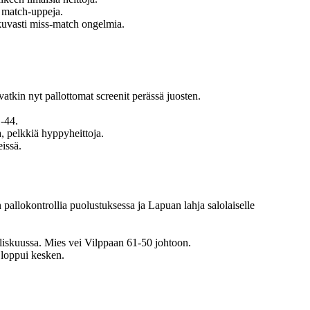
ia match-uppeja.
tkuvasti miss-match ongelmia.
ivatkin nyt pallottomat screenit perässä juosten.
1-44.
a, pelkkiä hyppyheittoja.
eissä.
n pallokontrollia puolustuksessa ja Lapuan lahja salolaiselle
aliskuussa. Mies vei Vilppaan 61-50 johtoon.
a loppui kesken.