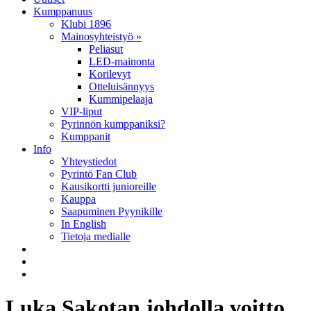
Kumppanuus
Klubi 1896
Mainosyhteistyö »
Peliasut
LED-mainonta
Korilevyt
Otteluisännyys
Kummipelaaja
VIP-liput
Pyrinnön kumppaniksi?
Kumppanit
Info
Yhteystiedot
Pyrintö Fan Club
Kausikortti junioreille
Kauppa
Saapuminen Pyynikille
In English
Tietoja medialle
Luka Sakotan johdolla voitto