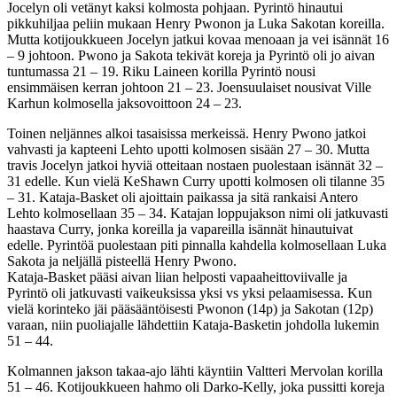
Jocelyn oli vetänyt kaksi kolmosta pohjaan. Pyrintö hinautui
pikkuhiljaa peliin mukaan Henry Pwonon ja Luka Sakotan koreilla.
Mutta kotijoukkueen Jocelyn jatkui kovaa menoaan ja vei isännät 16
– 9 johtoon. Pwono ja Sakota tekivät koreja ja Pyrintö oli jo aivan
tuntumassa 21 – 19. Riku Laineen korilla Pyrintö nousi
ensimmäisen kerran johtoon 21 – 23. Joensuulaiset nousivat Ville
Karhun kolmosella jaksovoittoon 24 – 23.
Toinen neljännes alkoi tasaisissa merkeissä. Henry Pwono jatkoi
vahvasti ja kapteeni Lehto upotti kolmosen sisään 27 – 30. Mutta
travis Jocelyn jatkoi hyviä otteitaan nostaen puolestaan isännät 32 –
31 edelle. Kun vielä KeShawn Curry upotti kolmosen oli tilanne 35
– 31. Kataja-Basket oli ajoittain paikassa ja sitä rankaisi Antero
Lehto kolmosellaan 35 – 34. Katajan loppujakson nimi oli jatkuvasti
haastava Curry, jonka koreilla ja vapareilla isännät hinautuivat
edelle. Pyrintöä puolestaan piti pinnalla kahdella kolmosellaan Luka
Sakota ja neljällä pisteellä Henry Pwono.
Kataja-Basket pääsi aivan liian helposti vapaaheittoviivalle ja
Pyrintö oli jatkuvasti vaikeuksissa yksi vs yksi pelaamisessa. Kun
vielä korinteko jäi pääsääntöisesti Pwonon (14p) ja Sakotan (12p)
varaan, niin puoliajalle lähdettiin Kataja-Basketin johdolla lukemin
51 – 44.
Kolmannen jakson takaa-ajo lähti käyntiin Valtteri Mervolan korilla
51 – 46. Kotijoukkueen hahmo oli Darko-Kelly, joka pussitti koreja