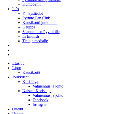
Kumppanit
Info
Yhteystiedot
Pyrintö Fan Club
Kausikortti junioreille
Kauppa
Saapuminen Pyynikille
In English
Tietoja medialle
Etusivu
Liput
Kausikortit
Joukkueet
Korisliiga
Valmennus ja johto
Naisten Korisliiga
Valmennus ja johto
Facebook
Instagram
Ottelut
Uutiset