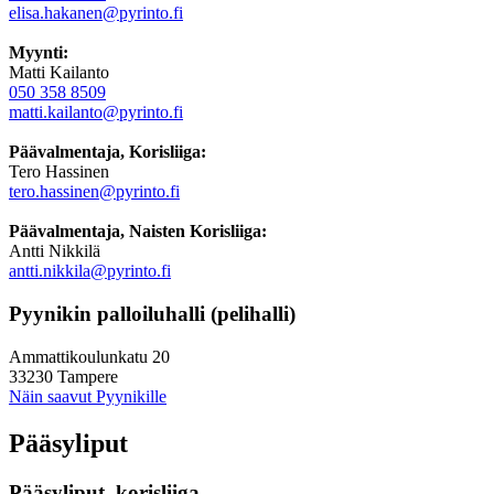
elisa.hakanen@pyrinto.fi
Myynti:
Matti Kailanto
050 358 8509
matti.kailanto@pyrinto.fi
Päävalmentaja, Korisliiga:
Tero Hassinen
tero.hassinen@pyrinto.fi
Päävalmentaja, Naisten Korisliiga:
Antti Nikkilä
antti.nikkila@pyrinto.fi
Pyynikin palloiluhalli (pelihalli)
Ammattikoulunkatu 20
33230 Tampere
Näin saavut Pyynikille
Pääsyliput
Pääsyliput, korisliiga