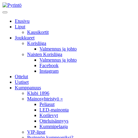
Etusivu
Liput
Kausikortit
Joukkueet
Korisliiga
Valmennus ja johto
Naisten Korisliiga
Valmennus ja johto
Facebook
Instagram
Ottelut
Uutiset
Kumppanuus
Klubi 1896
Mainosyhteistyö »
Peliasut
LED-mainonta
Korilevyt
Otteluisännyys
Kummipelaaja
VIP-liput
Pyrinnön kumppaniksi?