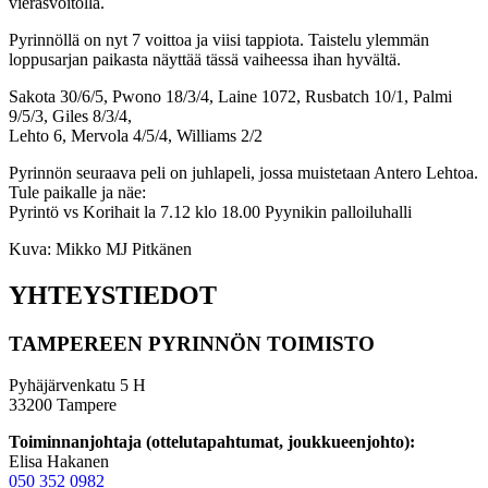
vierasvoitolla.
Pyrinnöllä on nyt 7 voittoa ja viisi tappiota. Taistelu ylemmän
loppusarjan paikasta näyttää tässä vaiheessa ihan hyvältä.
Sakota 30/6/5, Pwono 18/3/4, Laine 1072, Rusbatch 10/1, Palmi
9/5/3, Giles 8/3/4,
Lehto 6, Mervola 4/5/4, Williams 2/2
Pyrinnön seuraava peli on juhlapeli, jossa muistetaan Antero Lehtoa.
Tule paikalle ja näe:
Pyrintö vs Korihait la 7.12 klo 18.00 Pyynikin palloiluhalli
Kuva: Mikko MJ Pitkänen
YHTEYSTIEDOT
TAMPEREEN PYRINNÖN TOIMISTO
Pyhäjärvenkatu 5 H
33200 Tampere
Toiminnanjohtaja (ottelutapahtumat, joukkueenjohto):
Elisa Hakanen
050 352 0982