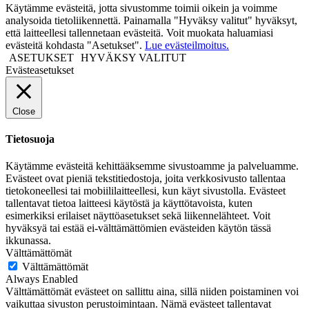
Käytämme evästeitä, jotta sivustomme toimii oikein ja voimme
analysoida tietoliikennettä. Painamalla "Hyväksy valitut" hyväksyt,
että laitteellesi tallennetaan evästeitä. Voit muokata haluamiasi
evästeitä kohdasta "Asetukset".
Lue evästeilmoitus.
ASETUKSET
HYVÄKSY VALITUT
Evästeasetukset
Close
Tietosuoja
Käytämme evästeitä kehittääksemme sivustoamme ja palveluamme.
Evästeet ovat pieniä tekstitiedostoja, joita verkkosivusto tallentaa
tietokoneellesi tai mobiililaitteellesi, kun käyt sivustolla. Evästeet
tallentavat tietoa laitteesi käytöstä ja käyttötavoista, kuten
esimerkiksi erilaiset näyttöasetukset sekä liikennelähteet. Voit
hyväksyä tai estää ei-välttämättömien evästeiden käytön tässä
ikkunassa.
Välttämättömät
Välttämättömät
Always Enabled
Välttämättömät evästeet on sallittu aina, sillä niiden poistaminen voi
vaikuttaa sivuston perustoimintaan. Nämä evästeet tallentavat