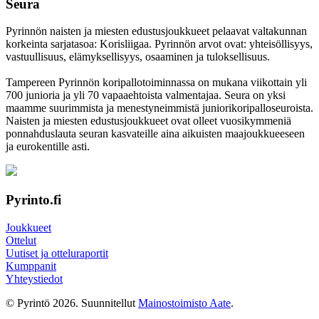
Seura
Pyrinnön naisten ja miesten edustusjoukkueet pelaavat valtakunnan
korkeinta sarjatasoa: Korisliigaa. Pyrinnön arvot ovat: yhteisöl­lisyys,
vastuul­lisuus, elämyk­sellisyys, osaaminen ja tulok­sellisuus.
Tampereen Pyrinnön kori­pallo­toimin­nassa on mukana viikottain yli
700 junioria ja yli 70 vapaa­ehtoista valmen­tajaa. Seura on yksi
maamme suurim­mista ja menes­tyneim­mistä juni­ori­kori­pallo­seuroista.
Naisten ja miesten edustus­joukkueet ovat olleet vuosi­kymmeniä
ponnahdus­lauta seuran kasvateille aina aikuisten maa­joukkueeseen
ja euro­kentille asti.
Pyrinto.fi
Joukkueet
Ottelut
Uutiset ja otteluraportit
Kumppanit
Yhteystiedot
© Pyrintö 2026. Suunnitellut
Mainostoimisto Aate
.