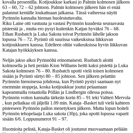
kovalla prosentilla. Kotijoukkue karkasi jo Palmin kolmosen jälkeen
63 – 60, 72 – 62 johtoon. Palmin kolmosen jälkeen hän ei enää
palannut kentälle loukattuaan jalkansa. Tässä vaiheessa näytti
Pyrinnön kannalta hieman huolestuttavalta.
Riku Laine otti vastuuta ja vastasi Pyrinnön kuudesta seuraavasta
pisteestä ja , mutta ero pysyi kuitenkin Katjan hyväksi 76 – 68.
Ethan Rusbatch ja Luka Sakota toivat Pyrinnön lähelle jakson
lopussa 76 – 72. Pyrintö oli suurissa vaikeuksissa liikkuvan
kotijoukkueen kanssa. Edelleen oltiin vaikeuksissa hyvin liikkuvan
Katajan hyökkäyksen kanssa.
Neljäs jakso alkoi Pyrinnöltä erinomaisesti. Rusbatch aloitti
kolmosella ja heti perään Kion Williams heitti kaksi pistettä ja Luka
Sakota kolmosen 76 – 80. Rusbatch upotti vielä toisen kolmosen
sisään ja Pyrintö siirtyi 80 – 85 johtoon. Sen jälkeen pelattiin
Pyrinnön hienoisessa johdossa, kun Pyrintö pystyi saamaan nyt
enemmän stoppeja, koska kotijoukkue joutui pelaamaan
kapeammalla rotaatiolla Pöllän ja Lindbergin ollessa poissa.
Pyrinnön voiton kannalta tärkeän korin 85 – 91 teki Valtteri Mervola
, kun peliaikaa oli jäljellä 1.09 min. Kataja -Basket tuli vielä kahteen
pisteeseen Pyrinnön pallon menetyksen jälkeen. Mutta lopun hoiteli
Pyrinnön tehopelaaja Luka sakota (30p), joka upotti lopussa vaparit
sisään 6/6. Loppunumerot 91 – 97.
Huomioita pelistä, Kataja-Basket oli joutunut muovaamaan peliään