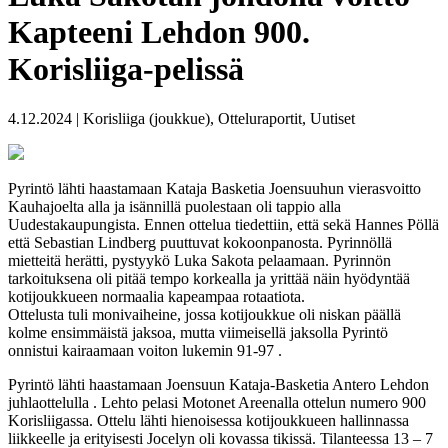
Kapteeni Lehdon 900.
Korisliiga-pelissä
4.12.2024 | Korisliiga (joukkue), Otteluraportit, Uutiset
Pyrintö lähti haastamaan Kataja Basketia Joensuuhun vierasvoitto
Kauhajoelta alla ja isännillä puolestaan oli tappio alla
Uudestakaupungista. Ennen ottelua tiedettiin, että sekä Hannes Pöllä
että Sebastian Lindberg puuttuvat kokoonpanosta. Pyrinnöllä
mietteitä herätti, pystyykö Luka Sakota pelaamaan. Pyrinnön
tarkoituksena oli pitää tempo korkealla ja yrittää näin hyödyntää
kotijoukkueen normaalia kapeampaa rotaatiota.
Ottelusta tuli monivaiheine, jossa kotijoukkue oli niskan päällä
kolme ensimmäistä jaksoa, mutta viimeisellä jaksolla Pyrintö
onnistui kairaamaan voiton lukemin 91-97 .
Pyrintö lähti haastamaan Joensuun Kataja-Basketia Antero Lehdon
juhlaottelulla . Lehto pelasi Motonet Areenalla ottelun numero 900
Korisliigassa. Ottelu lähti hienoisessa kotijoukkueen hallinnassa
liikkeelle ja erityisesti Jocelyn oli kovassa tikissä. Tilanteessa 13 – 7