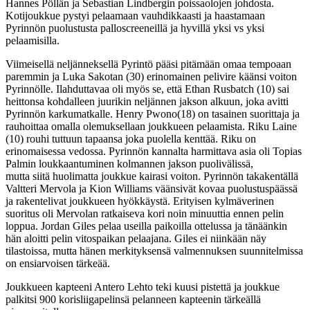
Hannes Pöllän ja Sebastian Lindbergin poissaolojen johdosta.
Kotijoukkue pystyi pelaamaan vauhdikkaasti ja haastamaan
Pyrinnön puolustusta palloscreeneillä ja hyvillä yksi vs yksi
pelaamisilla.
Viimeisellä neljänneksellä Pyrintö pääsi pitämään omaa tempoaan
paremmin ja Luka Sakotan (30) erinomainen pelivire käänsi voiton
Pyrinnölle. Ilahduttavaa oli myös se, että Ethan Rusbatch (10) sai
heittonsa kohdalleen juurikin neljännen jakson alkuun, joka avitti
Pyrinnön karkumatkalle. Henry Pwono(18) on tasainen suorittaja ja
rauhoittaa omalla olemuksellaan joukkueen pelaamista. Riku Laine
(10) rouhi tuttuun tapaansa joka puolella kenttää. Riku on
erinomaisessa vedossa. Pyrinnön kannalta harmittava asia oli Topias
Palmin loukkaantuminen kolmannen jakson puolivälissä,
mutta siitä huolimatta joukkue kairasi voiton. Pyrinnön takakentällä
Valtteri Mervola ja Kion Williams väänsivät kovaa puolustuspäässä
ja rakentelivat joukkueen hyökkäystä. Erityisen kylmäverinen
suoritus oli Mervolan ratkaiseva kori noin minuuttia ennen pelin
loppua. Jordan Giles pelaa useilla paikoilla ottelussa ja tänäänkin
hän aloitti pelin vitospaikan pelaajana. Giles ei niinkään näy
tilastoissa, mutta hänen merkityksensä valmennuksen suunnitelmissa
on ensiarvoisen tärkeää.
Joukkueen kapteeni Antero Lehto teki kuusi pistettä ja joukkue
palkitsi 900 korisliigapelinsä pelanneen kapteenin tärkeällä