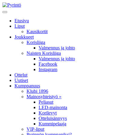
Etusivu
Liput
Kausikortit
Joukkueet
Korisliiga
Valmennus ja johto
Naisten Korisliiga
Valmennus ja johto
Facebook
Instagram
Ottelut
Uutiset
Kumppanuus
Klubi 1896
Mainosyhteistyö »
Peliasut
LED-mainonta
Korilevyt
Otteluisännyys
Kummipelaaja
VIP-liput
Pyrinnön kumppaniksi?