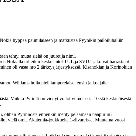
okia hyppää paunulaiseen ja matkustaa Pyynikin palloiluhalliin
 tehty, mutta sieltä on juuret ja nimi.
yös Nokialla urheilun keskusliitot TUL ja SVUL jakoivat harrastajat
aminen oli vasta nro 2 tärkeysjärjestyksessä. Kisanokian ja Korinokian
Damon Williams huikenteli tamperelaiset ensin jatkoajalle
äästä. Vaikka Pyrintö on vienyt voitot viimeisestä 10:stä keskinäisestä
.
kohu, olihan Pyrinnöstä ennenkin menty pelaamaan naapuriin?
i ollut vielä omia Akatemia-joukkueita 1-divareissa. Muutama vuosi
liiga-uransa Pyrinnössä. Poikkeuksena vain yksi kausi Korihaissa ja