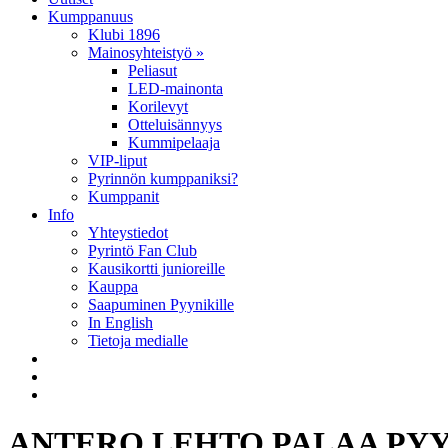
Kumppanuus
Klubi 1896
Mainosyhteistyö »
Peliasut
LED-mainonta
Korilevyt
Otteluisännyys
Kummipelaaja
VIP-liput
Pyrinnön kumppaniksi?
Kumppanit
Info
Yhteystiedot
Pyrintö Fan Club
Kausikortti junioreille
Kauppa
Saapuminen Pyynikille
In English
Tietoja medialle
ANTERO LEHTO PALAA PYY