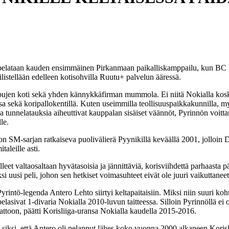
a pelataan kauden ensimmäinen Pirkanmaan paikalliskamppailu, kun BC N
listellään edelleen kotisohvilla Ruutu+ palvelun ääressä.
jen koti sekä yhden kännykkäfirman mummola. Ei niitä Nokialla koskaan
a sekä koripallokentillä. Kuten useimmilla teollisuuspaikkakunnilla, m
ia tunnelatauksia aiheuttivat kauppalan sisäiset väännöt, Pyrinnön voitt
le.
on SM-sarjan ratkaiseva puolivälierä Pyynikillä keväällä 2001, jolloin 
aleille asti.
et valtaosaltaan hyvätasoisia ja jännittäviä, korisviihdettä parhaasta p
si uusi peli, johon sen hetkiset voimasuhteet eivät ole juuri vaikuttaneet
yrintö-legenda Antero Lehto siirtyi keltapaitaisiin. Miksi niin suuri 
elasivat 1-divaria Nokialla 2010-luvun taitteessa. Silloin Pyrinnöllä e
ttoon, päätti Korisliiga-uransa Nokialla kaudella 2015-2016.
ä siksi, että Antero oli pelannut lähes koko vuonna 2000 alkaneen Koris