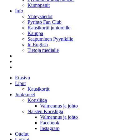
Kumppanit
Info
Yhteystiedot
Pyrintö Fan Club
Kausikortti junioreille
Kauppa
Saapuminen Pyynikille
In English
Tietoja medialle
Etusivu
Liput
Kausikortit
Joukkueet
Korisliiga
Valmennus ja johto
Naisten Korisliiga
Valmennus ja johto
Facebook
Instagram
Ottelut
Uutiset