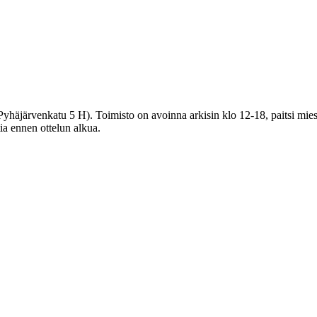
häjärvenkatu 5 H). Toimisto on avoinna arkisin klo 12-18, paitsi miest
tia ennen ottelun alkua.