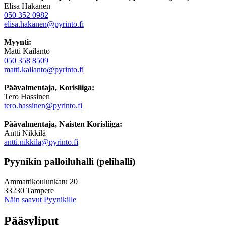
Elisa Hakanen
050 352 0982
elisa.hakanen@pyrinto.fi
Myynti:
Matti Kailanto
050 358 8509
matti.kailanto@pyrinto.fi
Päävalmentaja, Korisliiga:
Tero Hassinen
tero.hassinen@pyrinto.fi
Päävalmentaja, Naisten Korisliiga:
Antti Nikkilä
antti.nikkila@pyrinto.fi
Pyynikin palloiluhalli (pelihalli)
Ammattikoulunkatu 20
33230 Tampere
Näin saavut Pyynikille
Pääsyliput