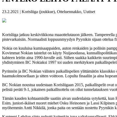
23.2.2021 | Korisliiga (joukkue), Otteluennakko, Uutiset
Korisliiga jatkuu keskiviikkona maaottelutauon jälkeen. Tampereell
pistevarkaisiin. Normaalisti loppuunmyydyn Pyynikin sijaan ottelua fii
Nokia on kuuluisa kumisaappaiden, auton renkaiden ja poliisin pamppu
Kovimmat Nokian taistelut on käyty Nuijasodassa, kunnallispolitiikass
kahteen leiriin aina 1990-luvulle asti. Siihen saakka kaikkein suurimp
yhdistyminen BC Nokiaksi 1997 toi uuden merkityksen paikallispeleil
Pyrinnön ja BC Nokian välisten paikallispelien ylittämätön klassikko 
haamukolmosellaan ja sitten voittoon. Lopulta finaaliin ja aina hopeamit
BC Nokian noustua uudestaan Korisliigaan 2015, paikallispelit ovat olle
pelistä peräti 9-1, jokainen paikallisottelu on ollut tunnelatauksen vuok
Tämän kauden kohtaamisille saatiin aivan uudenlaista sytykettä, kun P
Esim. juniori-ikäiset nuoret miehet Osku Heinonen ja Lassi Kilpinen p
myöhemmin Antti Nikkilä, jonka paita on sentään nostettu Pyynikin ka
Kapteeni Lehdon siirto puhutti kuitenkin jopa valtakunnallisesti. Ehk