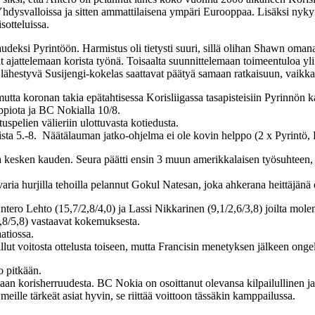
ia Yhdysvalloissa ja sitten ammattilaisena ympäri Eurooppaa. Lisäksi ny
sotteluissa.
deksi Pyrintöön. Harmistus oli tietysti suuri, sillä olihan Shawn omana
at ajattelemaan korista työnä. Toisaalta suunnittelemaan toimeentuloa yli
ähestyvä Susijengi-kokelas saattavat päätyä samaan ratkaisuun, vaikka i
, mutta koronan takia epätahtisessa Korisliigassa tasapisteisiin Pyrinnön
ppiota ja BC Nokialla 10/8.
tuspelien välieriin ulottuvasta kotiedusta.
oista 5.-8. Näätälauman jatko-ohjelma ei ole kovin helppo (2 x Pyrintö,
 kesken kauden. Seura päätti ensin 3 muun amerikkalaisen työsuhteen, 
ria hurjilla tehoilla pelannut Gokul Natesan, joka ahkerana heittäjänä
ero Lehto (15,7/2,8/4,0) ja Lassi Nikkarinen (9,1/2,6/3,8) joilta mol
3,8/5,8) vastaavat kokemuksesta.
atiossa.
lut voitosta ottelusta toiseen, mutta Francisin menetyksen jälkeen ong
o pitkään.
an korisherruudesta. BC Nokia on osoittanut olevansa kilpailullinen ja 
le tärkeät asiat hyvin, se riittää voittoon tässäkin kamppailussa.