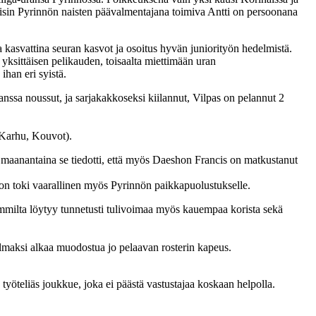
kyisin Pyrinnön naisten päävalmentajana toimiva Antti on persoonana
 kasvattina seuran kasvot ja osoitus hyvän juniorityön hedelmistä.
 yksittäisen pelikauden, toisaalta miettimään uran
han eri syistä.
 kanssa noussut, ja sarjakakkoseksi kiilannut, Vilpas on pelannut 2
 Karhu, Kouvot).
maanantaina se tiedotti, että myös Daeshon Francis on matkustanut
 on toki vaarallinen myös Pyrinnön paikkapuolustukselle.
emmilta löytyy tunnetusti tulivoimaa myös kauempaa korista sekä
elmaksi alkaa muodostua jo pelaavan rosterin kapeus.
työteliäs joukkue, joka ei päästä vastustajaa koskaan helpolla.