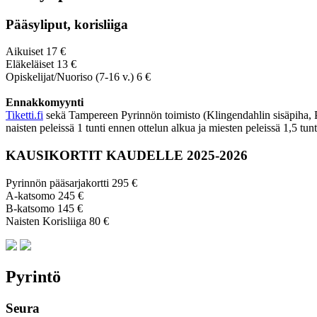
Pääsyliput, korisliiga
Aikuiset 17 €
Eläkeläiset 13 €
Opiskelijat/Nuoriso (7-16 v.) 6 €
Ennakkomyynti
Tiketti.fi
sekä Tampereen Pyrinnön toimisto (Klingendahlin sisäpiha, Py
naisten peleissä 1 tunti ennen ottelun alkua ja miesten peleissä 1,5 tun
KAUSIKORTIT KAUDELLE 2025-2026
Pyrinnön pääsarjakortti 295 €
A-katsomo 245 €
B-katsomo 145 €
Naisten Korisliiga 80 €
Pyrintö
Seura