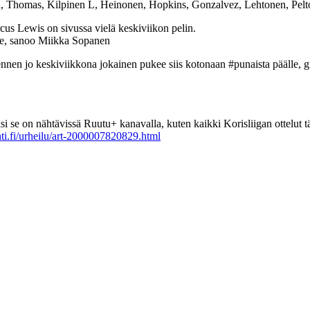
 Thomas, Kilpinen L, Heinonen, Hopkins, Gonzalvez, Lehtonen, Pelto
cus Lewis on sivussa vielä keskiviikon pelin.
lle, sanoo Miikka Sopanen
nnen jo keskiviikkona jokainen pukee siis kotonaan #punaista päälle, g
si se on nähtävissä Ruutu+ kanavalla, kuten kaikki Korisliigan ottelut
ti.fi/urheilu/art-2000007820829.html