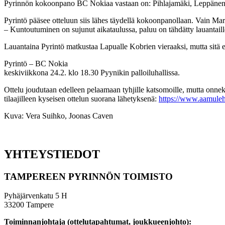
Pyrinnön kokoonpano BC Nokiaa vastaan on: Pihlajamäki, Leppänen,
Pyrintö pääsee otteluun siis lähes täydellä kokoonpanollaan. Vain Mar
– Kuntoutuminen on sujunut aikataulussa, paluu on tähdätty lauantai
Lauantaina Pyrintö matkustaa Lapualle Kobrien vieraaksi, mutta sitä e
Pyrintö – BC Nokia
keskiviikkona 24.2. klo 18.30 Pyynikin palloiluhallissa.
Ottelu joudutaan edelleen pelaamaan tyhjille katsomoille, mutta onnek
tilaajilleen kyseisen ottelun suorana lähetyksenä:
https://www.aamuleh
Kuva: Vera Suihko, Joonas Caven
YHTEYSTIEDOT
TAMPEREEN PYRINNÖN TOIMISTO
Pyhäjärvenkatu 5 H
33200 Tampere
Toiminnanjohtaja (ottelutapahtumat, joukkueenjohto):