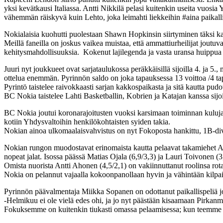
yksi kevätkausi Italiassa. Antti Nikkilä pelasi kuitenkin useita vuos
vähemmän räiskyvä kuin Lehto, joka leimahti liekkeihin #aina paikalli
Nokialaisia kuohutti puolestaan Shawn Hopkinsin siirtyminen täksi kau
Meillä faneilla on joskus vaikea muistaa, että ammattiurheilijat joutuv
kehitysmahdollisuuksia. Kokenut lajilegenda ja vasta uransa huippua l
Juuri nyt joukkueet ovat sarjataulukossa peräkkäisillä sijoilla 4. ja 5.
ottelua enemmän. Pyrinnön saldo on joka tapauksessa 13 voittoa /4 ta
Pyrintö taistelee raivokkaasti sarjan kakkospaikasta ja sitä kautta pudo
BC Nokia taistelee Lahti Basketballin, Kobrien ja Katajan kanssa sij
BC Nokia joutui koronarajoitusten vuoksi karsimaan toiminnan kuluja
kotiin Yhdysvaltoihin henkilökohtaisten syiden takia.
Nokian ainoa ulkomaalaisvahvistus on nyt Fokoposta hankittu, 1B-diva
Nokian rungon muodostavat erinomaista kautta pelaavat takamiehet Ant
nopeat jalat. Isossa päässä Matias Ojala (6,9/3,3) ja Lauri Toivonen (
Omista nuorista Antti Ahonen (4,5/2,1) on vakiinnuttanut roolinsa rota
Nokia on pelannut vajaalla kokoonpanollaan hyvin ja vähintään kilpail
Pyrinnön päävalmentaja Miikka Sopanen on odottanut paikallispeliä j
-Helmikuu ei ole vielä edes ohi, ja jo nyt päästään kisaamaan Pirkanma
Fokuksemme on kuitenkin tiukasti omassa pelaamisessa; kun teemme meil