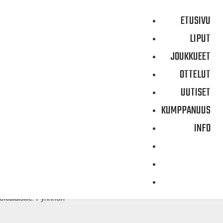
ETUSIVU
LIPUT
JOUKKUEET
OTTELUT
YN
UUTISET
KUMPPANUUS
INFO
BC Nokia. Pyrintö onnistui
in jäi. BC Nokia on ollut tällä
iolla. Sarjataulukon
osoittaneet paljon muutoksia
kialaisille. Pyrinnön