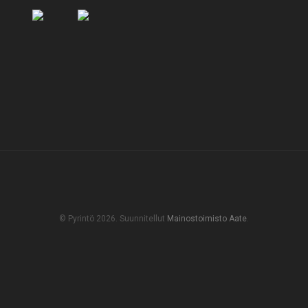
© Pyrintö 2026. Suunnitellut
Mainostoimisto Aate
.