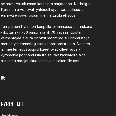
pelaavat valtakunnan korkeinta sarjatasoa: Korisliigaa.
Pyrinnön arvot ovat: yhteisöl­lisyys, vastuul­lisuus,
elämyk­sellisyys, osaaminen ja tulok­sellisuus.
Tampereen Pyrinnön kori­pallo­toimin­nassa on mukana
viikottain yli 700 junioria ja yli 70 vapaa­ehtoista
valmen­tajaa. Seura on yksi maamme suurim­mista ja
menes­tyneim­mistä juni­ori­kori­pallo­seuroista. Naisten
ja miesten edustus­joukkueet ovat olleet vuosi­
kymmeniä ponnahdus­lauta seuran kasvateille aina
aikuisten maa­joukkueeseen ja euro­kentille asti.
PYRINTO.FI
Joukkueet