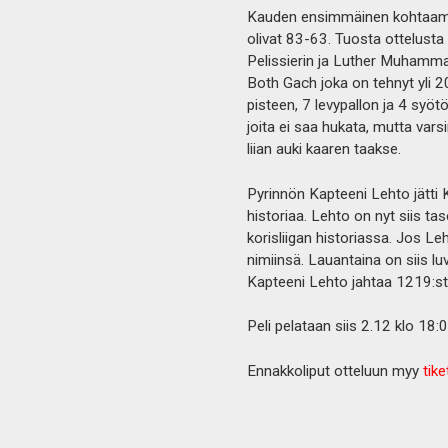
Kauden ensimmäinen kohtaaminen
olivat 83-63. Tuosta ottelusta
Pelissierin ja Luther Muhamma
Both Gach joka on tehnyt yli 2
pisteen, 7 levypallon ja 4 syötön
joita ei saa hukata, mutta varsi
liian auki kaaren taakse.
Pyrinnön Kapteeni Lehto jätti
historiaa. Lehto on nyt siis t
korisliigan historiassa. Jos 
nimiinsä. Lauantaina on siis lu
Kapteeni Lehto jahtaa 1219:st
Peli pelataan siis 2.12 klo 18:00
Ennakkoliput otteluun myy
tiket