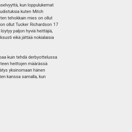
äselvyyttä, kun loppulukemat
uudistuksia kuten Mitch
ten tehokkain mies on ollut
s on ollut Tucker Richardson 17
löytyy paljon hyviä heittäjiä,
ksusti eikä jättää nokialaisia
paa kuin tehdä derbyottelussa
isteen heittojen määrässä
nnätys yksinomaan hänen
isten kanssa samalla, kun