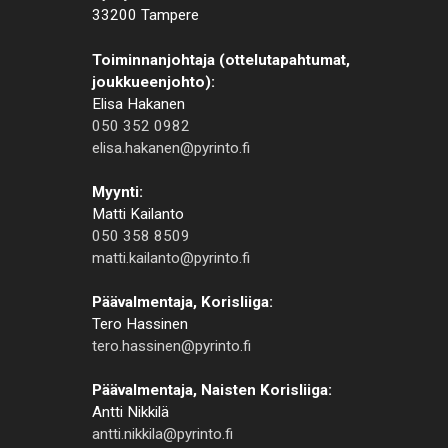
33200 Tampere
Toiminnanjohtaja (ottelutapahtumat,
joukkueenjohto):
Elisa Hakanen
050 352 0982
elisa.hakanen@pyrinto.fi
Myynti:
Matti Kailanto
050 358 8509
matti.kailanto@pyrinto.fi
Päävalmentaja, Korisliiga:
Tero Hassinen
tero.hassinen@pyrinto.fi
Päävalmentaja, Naisten Korisliiga:
Antti Nikkilä
antti.nikkila@pyrinto.fi