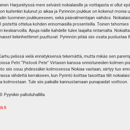
 Harjuniityssä meni selvästi nokialaisille ja voittajasta ei ollut ep
 on kuitenkin kulunut jo aikaa ja Pyrinnön joukkue on kokenut monia 
din tuominen joukkueeseen, sekä päävalmentajan vaihdos. Nokialais
0 pistettä ottelua kohden erinomaisilla prosenteilla. Toinen tehomie
 keskiarvoilla. Apuja näille kahdelle tulee laajalta rintamalta. Nokialta 
naiset liekinheittimet puuttuvat. Pyrinnön pitää siis osata puolustaa fi
 Karhu pelissä vielä ennätyksensä tekemättä, mutta mikäs sen parem
asoissa Petri “Pistooli Pete” Virtasen kanssa onnistuneiden kolmen p
Lehto siis osuu yhdessäkin kolmosessa Nokiaa vastaan, siirtyy tuo e
vassa viihdettä kerrakseen, kun Pyrintö koittaa tasoittaa tilit nokiala
a kolmostaan. Tule siis paikalle kannustamaan punapaidat voittoon.
 Pyynikin palloiluhallilla.
ti.fi