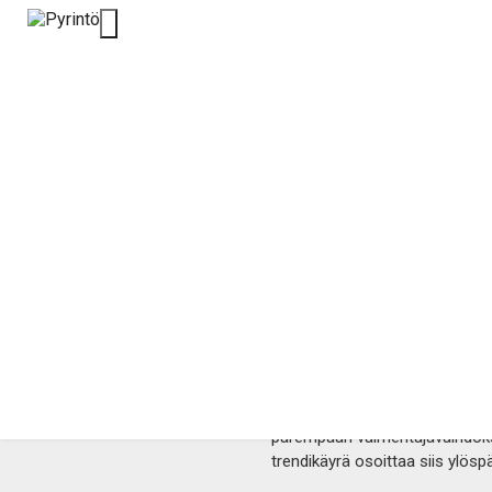
BC NOKIA SAAP
1.12.2023 | Korisliiga (joukkue
Kauden toinen Pirkanmaan derb
keskiviikkona Karhun kaadossa e
kaudella erinomainen ja löytyyki
häntäpäästä löytyvä Pyrintö lä
parempaan valmentajavaihdoksen 
trendikäyrä osoittaa siis ylösp