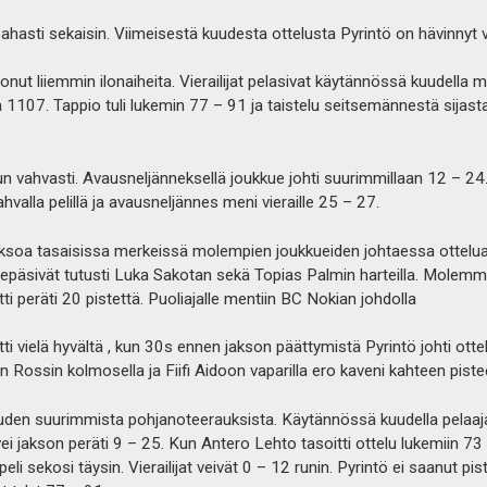
pahasti sekaisin. Viimeisestä kuudesta ottelusta Pyrintö on hävinnyt vi
nut liiemmin ilonaiheita. Vierailijat pelasivat käytännössä kuudella 
ä 1107. Tappio tuli lukemin 77 – 91 ja taistelu seitsemännestä sijast
telun vahvasti. Avausneljänneksellä joukkue johti suurimmillaan 12 – 
valla pelillä ja avausneljännes meni vieraille 25 – 27.
jaksoa tasaisissa merkeissä molempien joukkueiden johtaessa ottelua
epäsivät tutusti Luka Sakotan sekä Topias Palmin harteilla. Molemma
tti peräti 20 pistettä. Puoliajalle mentiin BC Nokian johdolla
tti vielä hyvältä , kun 30s ennen jakson päättymistä Pyrintö johti ott
n Rossin kolmosella ja Fiifi Aidoon vaparilla ero kaveni kahteen pist
auden suurimmista pohjanoteerauksista. Käytännössä kuudella pelaaja
ei jakson peräti 9 – 25. Kun Antero Lehto tasoitti ottelu lukemiin 73 
 peli sekosi täysin. Vierailijat veivät 0 – 12 runin. Pyrintö ei saanut pi