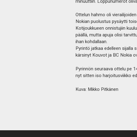
minuuttiin. Loppunumerot oliva
Ottelun hahmo oli vierailijoide
Nokian puolustus pysäytti toise
Kotijoukkueen onnistujiin kuului
päällä, mutta apuja olisi tarvit
ihan kohdallaan.
Pyrintö jatkaa edelleen sijalla
kärsinyt Kouvot ja BC Nokia o
Pyrinnön seuraava ottelu pe 14
nyt sitten iso harjoitusviikko 
Kuva: Mikko Pitkänen