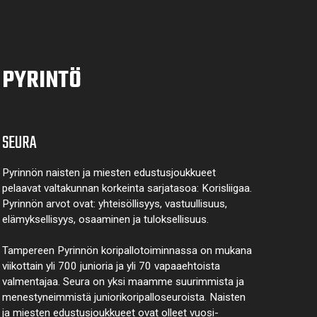
PYRINTÖ
SEURA
Pyrinnön naisten ja miesten edustusjoukkueet
pelaavat valtakunnan korkeinta sarjatasoa: Korisliigaa.
Pyrinnön arvot ovat: yhteisöl­lisyys, vastuul­lisuus,
elämyk­sellisyys, osaaminen ja tulok­sellisuus.
Tampereen Pyrinnön kori­pallo­toimin­nassa on mukana
viikottain yli 700 junioria ja yli 70 vapaa­ehtoista
valmen­tajaa. Seura on yksi maamme suurim­mista ja
menes­tyneim­mistä juni­ori­kori­pallo­seuroista. Naisten
ja miesten edustus­joukkueet ovat olleet vuosi­