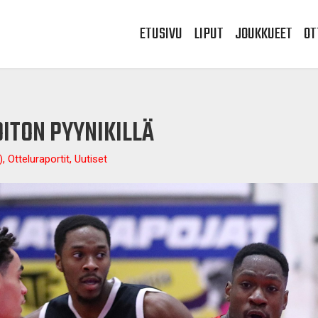
ETUSIVU
LIPUT
JOUKKUEET
OT
OITON PYYNIKILLÄ
, Otteluraportit, Uutiset