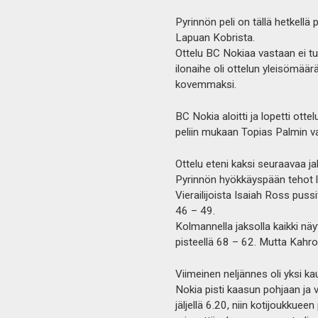
Pyrinnön peli on tällä hetkellä 
Lapuan Kobrista.
Ottelu BC Nokiaa vastaan ei tuo
ilonaihe oli ottelun yleisömäär
kovemmaksi.
BC Nokia aloitti ja lopetti ot
peliin mukaan Topias Palmin vah
Ottelu eteni kaksi seuraavaa 
Pyrinnön hyökkäyspään tehot l
Vierailijoista Isaiah Ross pussi
46 – 49.
Kolmannella jaksolla kaikki näy
pisteellä 68 – 62. Mutta Kahro
Viimeinen neljännes oli yksi k
Nokia pisti kaasun pohjaan ja v
jäljellä 6.20, niin kotijoukkueen