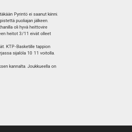
täkään Pyrintö ei saanut kiinni.
istettä puoliajan jälkeen.
anilla oli hyvä heittovire
een heitot 3/11 eivät olleet
ivät. KTP-Basketille tappion
ssa sijalöla 10 11 voitolla.
ksen kannalta. Joukkueella on