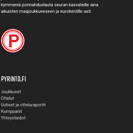
kymmeniä ponnahdus­lauta seuran kasvateille aina
aikuisten maa­joukkueeseen ja euro­kentille asti.
PYRINTO.FI
Joukkueet
Ottelut
Uutiset ja otteluraportit
Kumppanit
Yhteystiedot