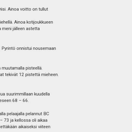
isi. Ainoa voitto on tullut
miehellä. Ainoa kotijoukkueen
a meni jälleen astetta
24. Pyrintö onnistui nousemaan
 muutamalla pisteellä.
t tekivät 12 pistettä mieheen.
elua suurimmillaan kuudella
eeseen 68 – 66.
lla pelaajalla pelannut BC
– 73 ja kellossa oli aikaa
stettäkään aikaiseksi viiteen