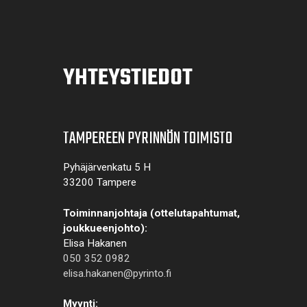
YHTEYSTIEDOT
TAMPEREEN PYRINNÖN TOIMISTO
Pyhäjärvenkatu 5 H
33200 Tampere
Toiminnanjohtaja (ottelutapahtumat,
joukkueenjohto):
Elisa Hakanen
050 352 0982
elisa.hakanen@pyrinto.fi
Myynti: