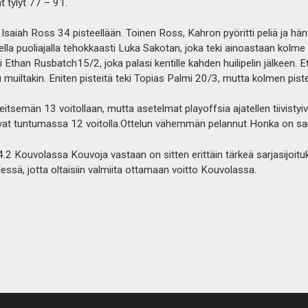
t tylyt 77 – 91.
n Isaiah Ross 34 pisteellään. Toinen Ross, Kahron pyöritti peliä ja hän
lla puoliajalla tehokkaasti Luka Sakotan, joka teki ainoastaan kolme p
 Ethan Rusbatch15/2, joka palasi kentille kahden huilipelin jälkeen. Eth
tu muiltakin. Eniten pisteitä teki Topias Palmi 20/3, mutta kolmen pist
 seitsemän 13 voitollaan, mutta asetelmat playoffsia ajatellen tiivisty
vat tuntumassa 12 voitolla.Ottelun vähemmän pelannut Honka on sarja
.2 Kouvolassa Kouvoja vastaan on sitten erittäin tärkeä sarjasijoitu
edessä, jotta oltaisiin valmiita ottamaan voitto Kouvolassa.