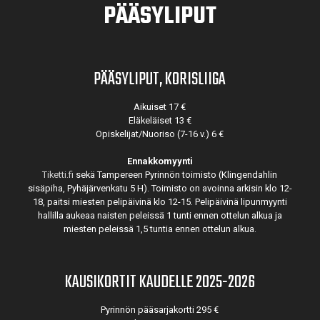
PÄÄSYLIPUT
PÄÄSYLIPUT, KORISLIIGA
Aikuiset 17 €
Eläkeläiset 13 €
Opiskelijat/Nuoriso (7-16 v.) 6 €
Ennakkomyynti
Tiketti.fi
sekä Tampereen Pyrinnön toimisto (Klingendahlin
sisäpiha, Pyhäjärvenkatu 5 H). Toimisto on avoinna arkisin klo 12-
18, paitsi miesten pelipäivinä klo 12-15. Pelipäivinä lipunmyynti
hallilla aukeaa naisten peleissä 1 tunti ennen ottelun alkua ja
miesten peleissä 1,5 tuntia ennen ottelun alkua.
KAUSIKORTIT KAUDELLE 2025-2026
Pyrinnön pääsarjakortti 295 €