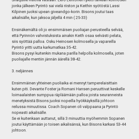
jonka jälkeen Pyrintö sai vielä riiston ja Keithin syötöstä Lassi
Kilpinen juoksi upean giveandgo-korin. Bisons joutui taas
aikalisälle, kun jaksoa jäljellä 4 min ( 25-33)
Ensinäkemältä oli jo ensimmäisen puoliajan perusteella selvää,
että Pyrinnön vahvistuksista ainakin Keith osaa selvästi pelata,
siis syöttää palloa. Osku Heinosen kolmosella ja vapareilla
Pyrintö yritti uutta karkumatkaa 35-42.
Bisons pysyi kuitenkin mukana parilla helpolla kolmosella, joten
puoliajalle mentiin jännän äärellä 38-42.
3. neljännes
Ensimmäinen yhteinen puoliaika ei mennyt tamperelaisittain
kuten piti. Devante Foster ja Romani Hansen peruuttivat keskelle
loimaalaisten sumppua räpläämään palloa joista seuranneista
menetyksistä Bisons juoksi nopeilla hyökkäyksillä johtoon
reilussa minuutissa. Coach Sopanen oli valppaana ja Pyrintö
nopeasti aikalisälle.
Se ei kuitenkaan auttanut, sillä 3 minuuttia myöhemmin Sopanen
joutui käyttämään jo toisen aikalisänsä, kun Bisons karkasi 53-44
johtoon.