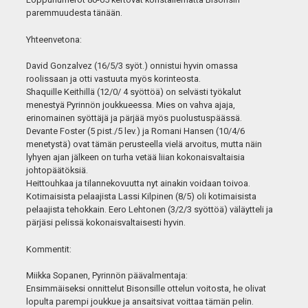
paremmuudesta tänään.
Yhteenvetona:
David Gonzalvez (16/5/3 syöt.) onnistui hyvin omassa
roolissaan ja otti vastuuta myös korinteosta.
Shaquille Keithillä (12/0/ 4 syöttöä) on selvästi työkalut
menestyä Pyrinnön joukkueessa. Mies on vahva ajaja,
erinomainen syöttäjä ja pärjää myös puolustuspäässä.
Devante Foster (5 pist./5 lev.) ja Romani Hansen (10/4/6
menetystä) ovat tämän perusteella vielä arvoitus, mutta näin
lyhyen ajan jälkeen on turha vetää liian kokonaisvaltaisia
johtopäätöksiä.
Heittouhkaa ja tilannekovuutta nyt ainakin voidaan toivoa.
Kotimaisista pelaajista Lassi Kilpinen (8/5) oli kotimaisista
pelaajista tehokkain. Eero Lehtonen (3/2/3 syöttöä) väläytteli ja
pärjäsi pelissä kokonaisvaltaisesti hyvin.
Kommentit:
Miikka Sopanen, Pyrinnön päävalmentaja:
Ensimmäiseksi onnittelut Bisonsille ottelun voitosta, he olivat
lopulta parempi joukkue ja ansaitsivat voittaa tämän pelin.