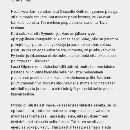
1. neljännes
Heti alkuun kävi selväksi, että Shaquille Keith on fyysinen pelaaja,
sillä loimaalaiset keräilivät itseään pitkin kenttää, vaikka ovat
kuinka biisoneita. Tuli mieleen pispalalainen sanonta ”kiviä
taskuun”.
Kävi selväksi, että Pyrinnön joukkue on jälleen hyvin
epätyypillinen korisjoukkue. Yleensä se joukkue, jolla on parempi
pelinjohtaja, paras laitahyökkääjä ja parempi sentteri, voittaa
pelin. Ja jos on edes kaksi näistä kolmesta, on jo aika vahvoilla.
Pyrinnön joukkueessa ei ole puhdasta sentteriä eikä oikeastaan
pointtiakaan. Ollenkaan.
Lassi Kilpinen on sellaiseksi kyllä pätevä, mutta tamperelaisten
pelitapa oli jo viime kaudella sellainen, ettei pelaaminen
perustunut perinteiseen takamieskeskeiseen peliin. Sentterin
puuttumisenkin voi korvata liikkuvuudella, mutta silloin tarvitaan
urheilullisuutta ja kovuutta ettei tule jyrätyksi sekä heittovoimaa
kaaren taakse.
Pyrintö oli alusta asti vaikeuksissa löytää yhteistä säveltä. Se loi
epävarmuutta, jonka seurauksena tamperelaiset olivat usein
myöhässä tilanteissa. Tämä näkyi siinä, että joukkuevirheet
täyttyivät jo 4 minuutin pelin jälkeen. Tai sitten se oli vaan
energiaa, joka purkautui, kun päästiin taas pelaamaan. Tiedä