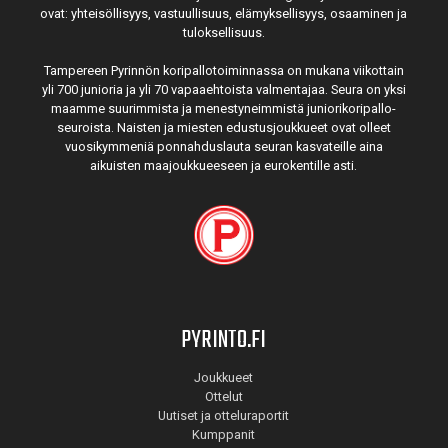
ovat: yhteisöl­lisyys, vastuul­lisuus, elämyk­sellisyys, osaaminen ja
tulok­sellisuus.
Tampereen Pyrinnön kori­pallo­toimin­nassa on mukana viikottain
yli 700 junioria ja yli 70 vapaa­ehtoista valmen­tajaa. Seura on yksi
maamme suurim­mista ja menes­tyneim­mistä juni­ori­kori­pallo­
seuroista. Naisten ja miesten edustus­joukkueet ovat olleet
vuosi­kymmeniä ponnahdus­lauta seuran kasvateille aina
aikuisten maa­joukkueeseen ja euro­kentille asti.
PYRINTO.FI
Joukkueet
Ottelut
Uutiset ja otteluraportit
Kumppanit