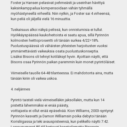
Foster ja Hansen pelasivat pehmeästi ja useinhan hävittyä
kaksinkamppailua kompensoidaan vähän tyhmällä
myöhästyneellä virheellä. Niin nytkin, ja Foster sai 4.virheensä,
kun peliä oli jäljellä vielä 16 minuuttia.
Tuskaisuus alkoi näkyä pelissä, kun onnistumisia ei tullut.
Hyökkäyspäässä kaukoheitoista ei saatu apua, sillä Pyrinnön
kolmosten heittoprosentti oli tänään surkea 4/22=18%.
Puolustuspäässä oli vähäisten yhteisten harjoitusten vuoksi
ymmärrettävästi vaikeuksia osata puolustuskonseptia.
Lisäksi Bisons oli tehnyt kotiläksyt hyvin. Ajoittain näytti, että
Bisons osaa Pyrinnön paikan paremmin kuin monet pyrintöläiset.
Viimeiselle tauolle 64-48 tilanteessa. Ei mahdotonta aina, mutta
tänään kiriin oli vaikea uskoa.
4. neljännes
Pyrintö taisteli vielä viimeiselläkin jaksollakin, mutta kun 14
pistettä lähemmäksi ei enää päästy,
voittajasta ei ollut enää epäselvää. Kion Williams, 2003-syntynyt
Pyrinnön kasvatti ja Damon Williamsin poika debytoi tänään
Korisliigassa ja teki avauspisteensä, kun pelikello näytti 7:42.
Loppunumerot 80-65 kertovat konstailematta Bisonsin