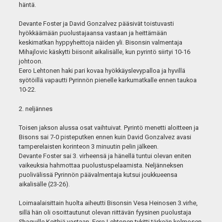
häntä.
Devante Foster ja David Gonzalvez pääsivät toistuvasti
hyökkäämään puolustajaansa vastaan ja heittämään
keskimatkan hyppyheittoja näiden yli. Bisonsin valmentaja
Mihajlovic käskytti biisonit aikalisälle, kun pyrintö siirtyi 10-16
johtoon.
Eero Lehtonen haki pari kovaa hyökkäyslevypalloa ja hyvillä
syötöillä vapautti Pyrinnön pienelle karkumatkalle ennen taukoa
10-22.
2. neljännes
Toisen jakson alussa osat vaihtuivat. Pyrintö menetti aloitteen ja
Bisons sai 7-0 pisteputken ennen kuin David Gonzalvez avasi
tamperelaisten korinteon 3 minuutin pelin jälkeen.
Devante Foster sai 3. virheensä ja hänellä tuntui olevan eniten
vaikeuksia hahmottaa puolustuspelaamista. Neljänneksen
puolivälissä Pyrinnön päävalmentaja kutsui joukkueensa
aikalisälle (23-26).
Loimaalaisittain huolta aiheutti Bisonsin Vesa Heinosen 3.virhe,
sillä hän oli osoittautunut olevan riittävän fyysinen puolustaja
Shaquille Keithiä vastaan. Eero Lehtonen tykitti tärkeän kolmosen