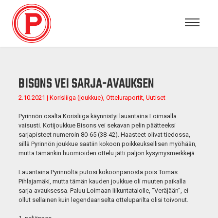
BISONS VEI SARJA-AVAUKSEN
2.10.2021 | Korisliiga (joukkue), Otteluraportit, Uutiset
Pyrinnön osalta Korisliiga käynnistyi lauantaina Loimaalla
vaisusti. Kotijoukkue Bisons vei sekavan pelin päätteeksi
sarjapisteet numeroin 80-65 (38-42). Haasteet olivat tiedossa,
sillä Pyrinnön joukkue saatiin kokoon poikkeuksellisen myöhään,
mutta tämänkin huomioiden ottelu jätti paljon kysymysmerkkejä.
Lauantaina Pyrinnöltä putosi kokoonpanosta pois Tomas
Pihlajamäki, mutta tämän kauden joukkue oli muuten paikalla
sarja-avauksessa. Paluu Loimaan liikuntatalolle, ”Veräjään”, ei
ollut sellainen kuin legendaariselta otteluparilta olisi toivonut.