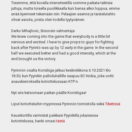
Tiesimme, että kovalla intensiteetillä voimme paikata taktisia
juttuja, mutta toisella puolikkaalla kun bensa alkoi loppua, emme
enää kyenneet tekemään niin. Pelaajien asenne ja taistelutahto
olivat asioita, joista olen todella tyytyväinen.
Darko Mihajlovic, Bisonsin valmentaja:
We knew coming into the game that everybody is a little bit
nervous and excited. I have to give props to guys for fighting
back after Pyrintö was up by 12 early in the game. In the second
half we executed better and had a good intensity, which at the
end brought us the victory.
Pyrinnön osalta Korisliiga jatkuu keskiviikkona 6.10.2021 klo
18.30, kun Pyynikin palloiluhallille saapuu BC Nokia, joka voitti
avauskierroksella kotiottelussaan KTP:n.
Nyt siis katsomaan paikan päälle Korisliigaa!
Liput kotiotteluihin myynnissä Pyrinnön toimistolla sekä
Tiketissä
Kausikortilla varmistat paikkasi Pyynikillä jokaisessa
kotiottelussa, hanki omasi
tästä