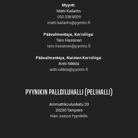
Myynti:
Matti Kailanto
050 358 8509
matti.kailanto@pyrinto.fi
Päävalmentaja, Korisliiga:
Tero Hassinen
tero.hassinen@pyrinto.fi
Päävalmentaja, Naisten Korisliiga:
Antti Nikkilä
antti.nikkila@pyrinto.fi
PYYNIKIN PALLOILUHALLI (PELIHALLI)
Ammattikoulunkatu 20
33230 Tampere
Näin saavut Pyynikille