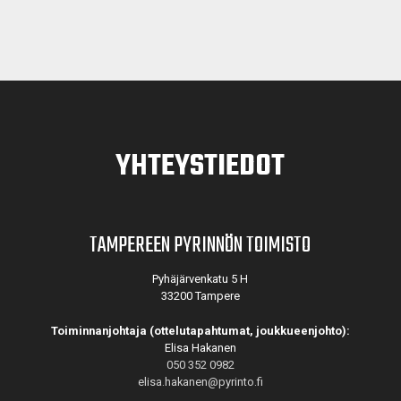
YHTEYSTIEDOT
TAMPEREEN PYRINNÖN TOIMISTO
Pyhäjärvenkatu 5 H
33200 Tampere
Toiminnanjohtaja (ottelutapahtumat, joukkueenjohto):
Elisa Hakanen
050 352 0982
elisa.hakanen@pyrinto.fi