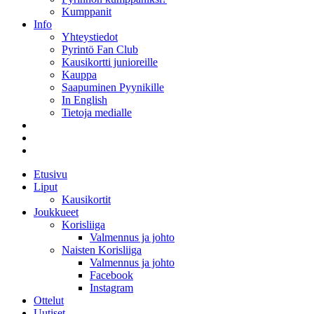
Kumppanit
Info
Yhteystiedot
Pyrintö Fan Club
Kausikortti junioreille
Kauppa
Saapuminen Pyynikille
In English
Tietoja medialle
Etusivu
Liput
Kausikortit
Joukkueet
Korisliiga
Valmennus ja johto
Naisten Korisliiga
Valmennus ja johto
Facebook
Instagram
Ottelut
Uutiset