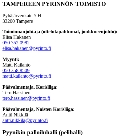
TAMPEREEN PYRINNÖN TOIMISTO
Pyhäjärvenkatu 5 H
33200 Tampere
Toiminnanjohtaja (ottelutapahtumat, joukkueenjohto):
Elisa Hakanen
050 352 0982
elisa.hakanen@pyrinto.fi
Myynti:
Matti Kailanto
050 358 8509
matti.kailanto@pyrinto.fi
Päävalmentaja, Korisliiga:
Tero Hassinen
tero.hassinen@pyrinto.fi
Päävalmentaja, Naisten Korisliiga:
Antti Nikkilä
antti.nikkila@pyrinto.fi
Pyynikin palloiluhalli (pelihalli)