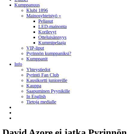
Kumppanuus
Klubi 1896
Mainosyhteistyö »
Peliasut
LED-mainonta
Korilevyt
Otteluisännyys
Kummipelaaja
VIP-liput
Pyrinnön kumppaniksi?
Kumppanit
Info
Yhteystiedot
Pyrintö Fan Club
Kausikortti junioreille
Kauppa
Saapuminen Pyynikille
In English
Tietoja medialle
David Azore ei jatka Pyrinnön