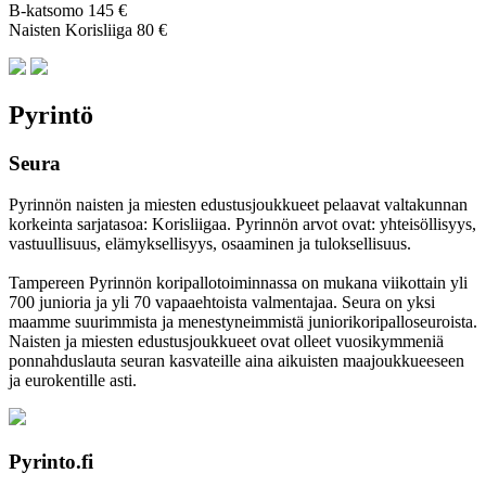
B-katsomo 145 €
Naisten Korisliiga 80 €
Pyrintö
Seura
Pyrinnön naisten ja miesten edustusjoukkueet pelaavat valtakunnan
korkeinta sarjatasoa: Korisliigaa. Pyrinnön arvot ovat: yhteisöl­lisyys,
vastuul­lisuus, elämyk­sellisyys, osaaminen ja tulok­sellisuus.
Tampereen Pyrinnön kori­pallo­toimin­nassa on mukana viikottain yli
700 junioria ja yli 70 vapaa­ehtoista valmen­tajaa. Seura on yksi
maamme suurim­mista ja menes­tyneim­mistä juni­ori­kori­pallo­seuroista.
Naisten ja miesten edustus­joukkueet ovat olleet vuosi­kymmeniä
ponnahdus­lauta seuran kasvateille aina aikuisten maa­joukkueeseen
ja euro­kentille asti.
Pyrinto.fi