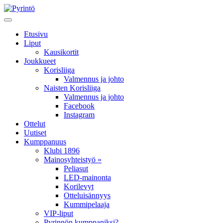
Etusivu
Liput
Kausikortit
Joukkueet
Korisliiga
Valmennus ja johto
Naisten Korisliiga
Valmennus ja johto
Facebook
Instagram
Ottelut
Uutiset
Kumppanuus
Klubi 1896
Mainosyhteistyö »
Peliasut
LED-mainonta
Korilevyt
Otteluisännyys
Kummipelaaja
VIP-liput
Pyrinnön kumppaniksi?