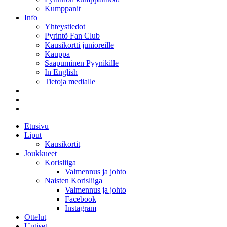
Kumppanit
Info
Yhteystiedot
Pyrintö Fan Club
Kausikortti junioreille
Kauppa
Saapuminen Pyynikille
In English
Tietoja medialle
Etusivu
Liput
Kausikortit
Joukkueet
Korisliiga
Valmennus ja johto
Naisten Korisliiga
Valmennus ja johto
Facebook
Instagram
Ottelut
Uutiset