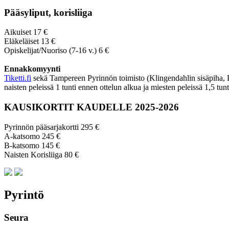
Pääsyliput, korisliiga
Aikuiset 17 €
Eläkeläiset 13 €
Opiskelijat/Nuoriso (7-16 v.) 6 €
Ennakkomyynti
Tiketti.fi
sekä Tampereen Pyrinnön toimisto (Klingendahlin sisäpiha, Py
naisten peleissä 1 tunti ennen ottelun alkua ja miesten peleissä 1,5 tun
KAUSIKORTIT KAUDELLE 2025-2026
Pyrinnön pääsarjakortti 295 €
A-katsomo 245 €
B-katsomo 145 €
Naisten Korisliiga 80 €
Pyrintö
Seura