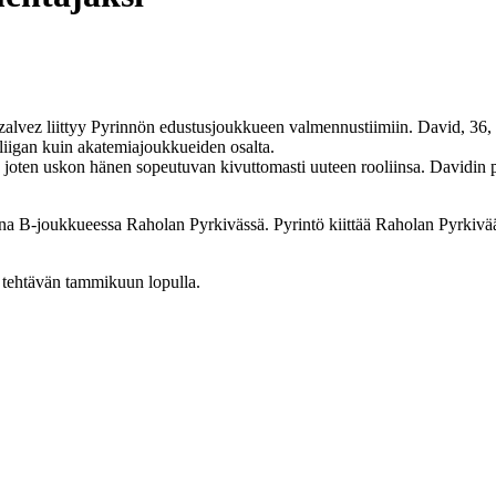
lvez liittyy Pyrinnön edustusjoukkueen valmennustiimiin. David, 36, 
isliigan kuin akatemiajoukkueiden osalta.
, joten uskon hänen sopeutuvan kivuttomasti uuteen rooliinsa. Davidin po
na B-joukkueessa Raholan Pyrkivässä. Pyrintö kiittää Raholan Pyrkivä
 tehtävän tammikuun lopulla.