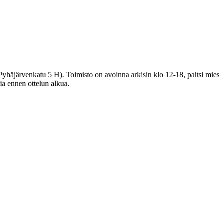
häjärvenkatu 5 H). Toimisto on avoinna arkisin klo 12-18, paitsi miest
tia ennen ottelun alkua.