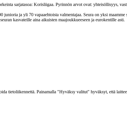
nta sarjatasoa: Korisliigaa. Pyrinnön arvot ovat: yhteisöl­lisyys, vastuu
junioria ja yli 70 vapaa­ehtoista valmen­tajaa. Seura on yksi maamme suur
uran kasvateille aina aikuisten maa­joukkueeseen ja euro­kentille asti.
a tietoliikennettä. Painamalla "Hyväksy valitut" hyväksyt, että laitteel