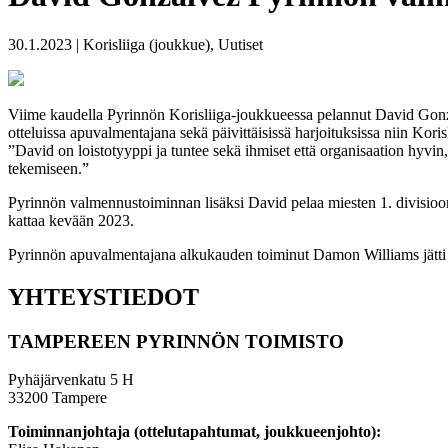
30.1.2023 | Korisliiga (joukkue), Uutiset
Viime kaudella Pyrinnön Korisliiga-joukkueessa pelannut David Gonza
otteluissa apuvalmentajana sekä päivittäisissä harjoituksissa niin Kor
”David on loistotyyppi ja tuntee sekä ihmiset että organisaation hyvin
tekemiseen.”
Pyrinnön valmennustoiminnan lisäksi David pelaa miesten 1. divisioo
kattaa kevään 2023.
Pyrinnön apuvalmentajana alkukauden toiminut Damon Williams jätti
YHTEYSTIEDOT
TAMPEREEN PYRINNÖN TOIMISTO
Pyhäjärvenkatu 5 H
33200 Tampere
Toiminnanjohtaja (ottelutapahtumat, joukkueenjohto):