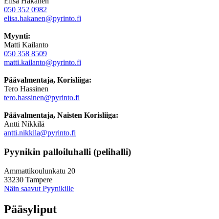
Elisa Hakanen
050 352 0982
elisa.hakanen@pyrinto.fi
Myynti:
Matti Kailanto
050 358 8509
matti.kailanto@pyrinto.fi
Päävalmentaja, Korisliiga:
Tero Hassinen
tero.hassinen@pyrinto.fi
Päävalmentaja, Naisten Korisliiga:
Antti Nikkilä
antti.nikkila@pyrinto.fi
Pyynikin palloiluhalli (pelihalli)
Ammattikoulunkatu 20
33230 Tampere
Näin saavut Pyynikille
Pääsyliput