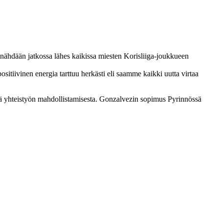
nähdään jatkossa lähes kaikissa miesten Korisliiga-joukkueen
sitiivinen energia tarttuu herkästi eli saamme kaikki uutta virtaa
ä yhteistyön mahdollistamisesta. Gonzalvezin sopimus Pyrinnössä