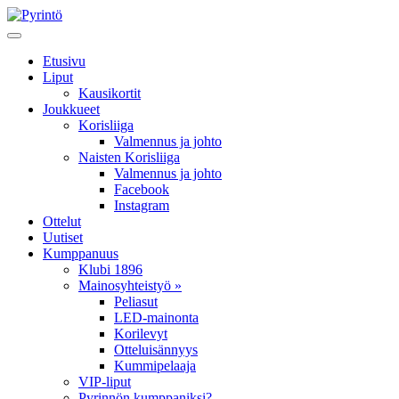
Etusivu
Liput
Kausikortit
Joukkueet
Korisliiga
Valmennus ja johto
Naisten Korisliiga
Valmennus ja johto
Facebook
Instagram
Ottelut
Uutiset
Kumppanuus
Klubi 1896
Mainosyhteistyö »
Peliasut
LED-mainonta
Korilevyt
Otteluisännyys
Kummipelaaja
VIP-liput
Pyrinnön kumppaniksi?