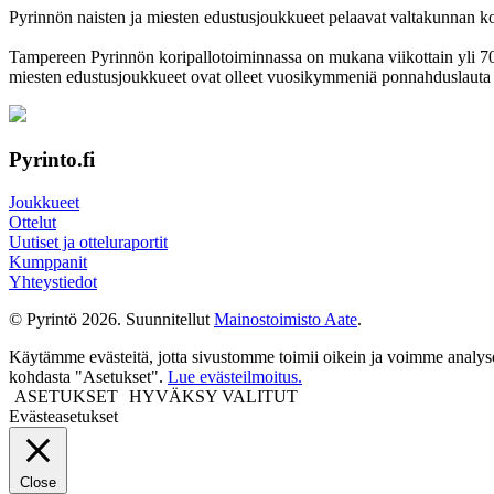
Pyrinnön naisten ja miesten edustusjoukkueet pelaavat valtakunnan korkei
Tampereen Pyrinnön kori­pallo­toimin­nassa on mukana viikottain yli 700 
miesten edustus­joukkueet ovat olleet vuosi­kymmeniä ponnahdus­lauta se
Pyrinto.fi
Joukkueet
Ottelut
Uutiset ja otteluraportit
Kumppanit
Yhteystiedot
© Pyrintö 2026. Suunnitellut
Mainostoimisto Aate
.
Käytämme evästeitä, jotta sivustomme toimii oikein ja voimme analysoid
kohdasta "Asetukset".
Lue evästeilmoitus.
ASETUKSET
HYVÄKSY VALITUT
Evästeasetukset
Close