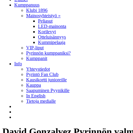
Kumppanuus
Klubi 1896
Mainosyhteistyö »
Peliasut
LED-mainonta
Korilevyt
Otteluisännyys
Kummipelaaja
VIP-liput
Pyrinnön kumppaniksi?
Kumppanit
Info
Yhteystiedot
Pyrintö Fan Club
Kausikortti junioreille
Kauppa
Saapuminen Pyynikille
In English
Tietoja medialle
David Gonzalvez Pyrinnön valm