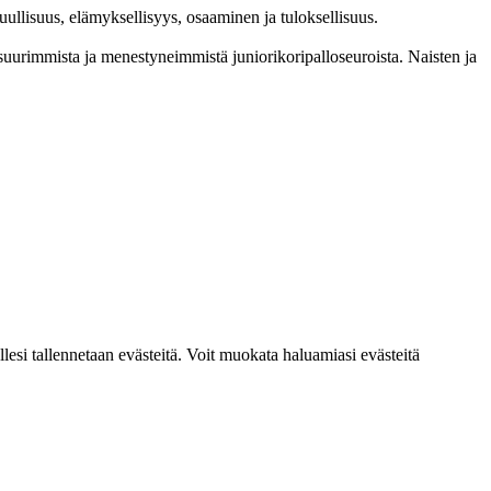
l­lisuus, elämyk­sellisyys, osaaminen ja tulok­sellisuus.
im­mista ja menes­tyneim­mistä juni­ori­kori­pallo­seuroista. Naisten ja
lesi tallennetaan evästeitä. Voit muokata haluamiasi evästeitä