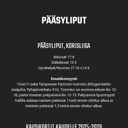
PÄÄSYLIPUT
PÄÄSYLIPUT, KORISLIIGA
Aikuiset 17 €
Eläkeläiset 13 €
Opiskelijat/Nuoriso (7-16 v.) 6 €
Ennakkomyynti
Tiketti.fi
sekä Tampereen Pyrinnön toimisto (Klingendahlin
sisäpiha, Pyhäjärvenkatu 5 H). Toimisto on avoinna arkisin klo 12-
18, paitsi miesten pelipäivinä klo 12-15. Pelipäivinä lipunmyynti
hallilla aukeaa naisten peleissä 1 tunti ennen ottelun alkua ja
miesten peleissä 1,5 tuntia ennen ottelun alkua.
KAUSIKORTIT KAUDELLE 2025-2026