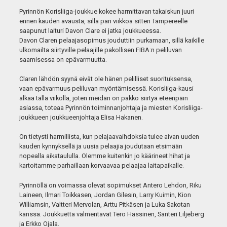
Pyrinnön Korisliiga-joukkue kokee harmittavan takaiskun juuri
ennen kauden avausta, sillä pari viikkoa sitten Tampereelle
saapunut laituri Davon Clare ei jatka joukkueessa.
Davon Claren pelaajasopimus jouduttiin purkamaan, sillä kaikille
ulkomailta siirtyville pelaajille pakollisen FIBA:n peliluvan
saamisessa on epävarmuutta.
Claren lähdön syynä eivät ole hänen pelilliset suorituksensa,
vaan epävarmuus peliluvan myöntämisessä. Korisliiga-kausi
alkaa tällä viikolla, joten meidän on pakko siirtyä eteenpäin
asiassa, toteaa Pyrinnön toiminnanjohtaja ja miesten Korisliiga-
joukkueen joukkueenjohtaja Elisa Hakanen.
On tietysti harmillista, kun pelajaavaihdoksia tulee aivan uuden
kauden kynnyksellä ja uusia pelaajia joudutaan etsimään
nopealla aikataululla. Olemme kuitenkin jo käärineet hihat ja
kartoitamme parhaillaan korvaavaa pelaajaa laitapaikalle.
Pyrinnöllä on voimassa olevat sopimukset Antero Lehdon, Riku
Laineen, Ilmari Toikkasen, Jordan Gilesin, Larry Kuimin, Kion
Williamsin, Valtteri Mervolan, Arttu Pitkäsen ja Luka Sakotan
kanssa. Joukkuetta valmentavat Tero Hassinen, Santeri Liljeberg
ja Erkko Ojala.