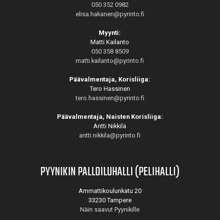
050 352 0982
elisa.hakanen@pyrinto.fi
Myynti:
Matti Kailanto
050 358 8509
matti.kailanto@pyrinto.fi
Päävalmentaja, Korisliiga:
Tero Hassinen
tero.hassinen@pyrinto.fi
Päävalmentaja, Naisten Korisliiga:
Antti Nikkilä
antti.nikkila@pyrinto.fi
PYYNIKIN PALLOILUHALLI (PELIHALLI)
Ammattikoulunkatu 20
33230 Tampere
Näin saavut Pyynikille