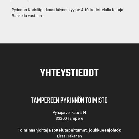
Pyrinnön Korisliiga-kausi käynnistyy pe 4.10. kotiottelulla Kataja
Basketia vastaan.
YHTEYSTIEDOT
TAMPEREEN PYRINNÖN TOIMISTO
Pyhäjärvenkatu 5 H
33200 Tampere
Toiminnanjohtaja (ottelutapahtumat, joukkueenjohto):
Elisa Hakanen