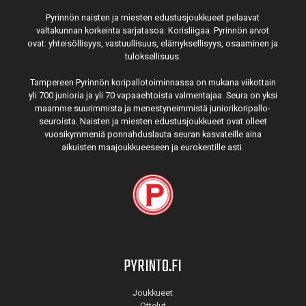
Pyrinnön naisten ja miesten edustusjoukkueet pelaavat
valtakunnan korkeinta sarjatasoa: Korisliigaa. Pyrinnön arvot
ovat: yhteisöl­lisyys, vastuul­lisuus, elämyk­sellisyys, osaaminen ja
tulok­sellisuus.
Tampereen Pyrinnön kori­pallo­toimin­nassa on mukana viikottain
yli 700 junioria ja yli 70 vapaa­ehtoista valmen­tajaa. Seura on yksi
maamme suurim­mista ja menes­tyneim­mistä juni­ori­kori­pallo­
seuroista. Naisten ja miesten edustus­joukkueet ovat olleet
vuosi­kymmeniä ponnahdus­lauta seuran kasvateille aina
aikuisten maa­joukkueeseen ja euro­kentille asti.
PYRINTO.FI
Joukkueet
Ottelut