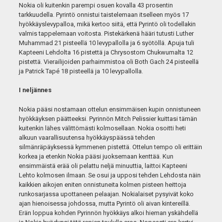
Nokia oli kuitenkin parempi osuen kovalla 43 prosentin
tarkkuudella. Pyrintö onnistui taistelemaan itselleen myös 17
hyökkäyslevypalloa, mikä kertoo siitä, että Pyrintö oli todellakin
valmis tappelemaan voitosta. Pistekärkenä hääri tutusti Luther
Muhammad 21 pisteellä 10 levypallolla ja 6 syötöllä. Apuja tuli
Kapteeni Lehdolta 16 pistettä ja Chrysostom Chukwumalta 12
pistettä. Vierailijoiden parhaimmistoa oli Both Gach 24 pisteellä
ja Patrick Tapé 18 pisteellä ja 10 levypallolla.
I neljännes
Nokia pääsi nostamaan ottelun ensimmäisen kupin onnistuneen
hyökkäyksen päätteeksi. Pyrinnön Mitch Pelissier kuittasi tämän
kuitenkin lähes välittömästi kolmosellaan. Nokia osoitti heti
alkuun vaarallisuutensa hyökkäyspäässä tehden
silmänräpäyksessä kymmenen pistettä. Ottelun tempo oli erittäin
korkea ja etenkin Nokia pääsi juoksemaan kenttää. Kun
ensimmäistä erää oli pelattu neljä minuuttia, laittoi Kapteeni
Lehto kolmosen ilmaan. Se osui ja upposi tehden Lehdosta näin
kaikkien aikojen eniten onnistuneita kolmen pisteen heittoja
runkosarjassa upottaneen pelaajan. Nokialaiset pysyivät koko
ajan hienoisessa johdossa, mutta Pyrintö oli aivan kintereillä.
Erän loppua kohden Pyrinnön hyökkäys alkoi hieman yskähdellä