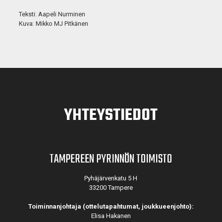
Teksti: Aapeli Nurminen
Kuva: Mikko MJ Pitkänen
YHTEYSTIEDOT
TAMPEREEN PYRINNÖN TOIMISTO
Pyhäjärvenkatu 5 H
33200 Tampere
Toiminnanjohtaja (ottelutapahtumat, joukkueenjohto):
Elisa Hakanen