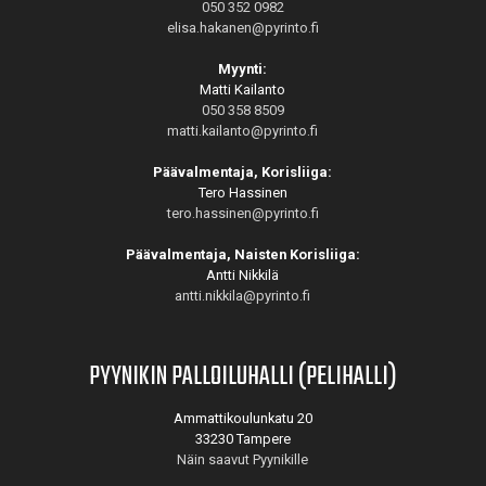
050 352 0982
elisa.hakanen@pyrinto.fi
Myynti:
Matti Kailanto
050 358 8509
matti.kailanto@pyrinto.fi
Päävalmentaja, Korisliiga:
Tero Hassinen
tero.hassinen@pyrinto.fi
Päävalmentaja, Naisten Korisliiga:
Antti Nikkilä
antti.nikkila@pyrinto.fi
PYYNIKIN PALLOILUHALLI (PELIHALLI)
Ammattikoulunkatu 20
33230 Tampere
Näin saavut Pyynikille