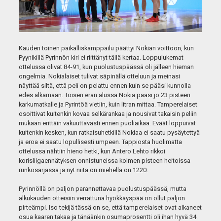
Kauden toinen paikalliskamppailu päättyi Nokian voittoon, kun
Pyynikillä Pyrinnön kiri ei riittänyt tällä kertaa. Loppulukemat
ottelussa olivat 84-91, kun puolustuspäässä oli jälleen hieman
ongelmia. Nokialaiset tulivat säpinällä otteluun ja meinasi
näyttää siltä, että peli on pelattu ennen kuin se pääsi kunnolla
edes alkamaan. Toisen erän alussa Nokia pääsi jo 23 pisteen
karkumatkalle ja Pyrintöä vietiin, kuin litran mittaa. Tamperelaiset
osoittivat kuitenkin kovaa selkärankaa ja nousivat takaisin peliin
mukaan erittäin vakuuttavasti ennen puoliaikaa. Eväät loppuivat
kuitenkin kesken, kun ratkaisuhetkillä Nokiaa ei saatu pysäytettyä
ja eroa ei saatu lopullisesti umpeen. Tappiosta huolimatta
ottelussa nähtiin hieno hetki, kun Antero Lehto rikkoi
korisliigaennätyksen onnistuneissa kolmen pisteen heitoissa
runkosarjassa ja nyt niitä on miehellä on 1220.
Pyrinnöllä on paljon parannettavaa puolustuspäässä, mutta
alkukauden otteisiin verrattuna hyökkäyspää on ollut paljon
pirteämpi. Iso tekijä tässä on se, että tamperelaiset ovat alkaneet
osua kaaren takaa ja tänäänkin osumaprosentti oli ihan hyvä 34.