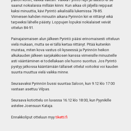
saanut nokialaisia millään kiinni. Kun aikaa oli jäljellä reippaat
kaksi minuuttia, kävi Pyrintö aikalisällä lukemissa 78-85.
Viimeisen kahden minuutin aikana Pyrinnön kiri ei riittänyt eikä
tarpeeksi lähelle päästy. Loppujen lopuksi nokialaiset veivät
ottelun 84-91.
Painajaismaisen alun jälkeen Pyrintö pääsi erinomaisesti otteluun
vielä mukaan, mutta se ei tällä kertaa riittänyt. Pitää kuitenkin
muistaa, miten kova vastus oli kyseessä ja Pyrinnön heikon
alkukauden jälkeen sarjakakkosen kanssa viimeisille minuuteille
asti vääntäminen ei todellakaan ole huono suoritus. Jos Pyrintö
pystyy jatkossa kääntämään tällaiset ottelut voitoiksi voi kauden
suunta muuttua vielä vaikka minne.
Seuraavaksi Pyrinnön bussi suuntaa Saloon, kun 9.12 klo 17:00
vastaan asettuu Vilpas.
Seuraava kotiottelu on luvassa 16.12 klo 18:00, kun Pyynikille
astelee Joensuun Kataja.
Ennakkoliput otteluun myy
tiketti.fi