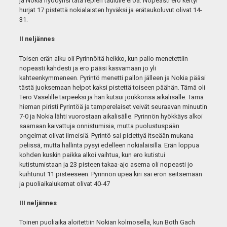
ja Nokia hyödynsi tätä repien taululle eroa. Nopeasti ero kertyi
hurjat 17 pistettä nokialaisten hyväksi ja erätaukoluvut olivat 14-
31.
II neljännes
Toisen erän alku oli Pyrinnöltä heikko, kun pallo menetettiin
nopeasti kahdesti ja ero pääsi kasvamaan jo yli
kahteenkymmeneen. Pyrintö menetti pallon jälleen ja Nokia pääsi
tästä juoksemaan helpot kaksi pistettä toiseen päähän. Tämä oli
Tero Vaselille tarpeeksi ja hän kutsui joukkonsa aikalisälle. Tämä
hieman piristi Pyrintöä ja tamperelaiset veivät seuraavan minuutin
7-0 ja Nokia lähti vuorostaan aikalisälle. Pyrinnön hyökkäys alkoi
saamaan kaivattuja onnistumisia, mutta puolustuspään
ongelmat olivat ilmeisiä. Pyrintö sai pidettyä itseään mukana
pelissä, mutta hallinta pysyi edelleen nokialaisilla. Erän loppua
kohden kuskin paikka alkoi vaihtua, kun ero kutistui
kutistumistaan ja 23 pisteen takaa-ajo asema oli nopeasti jo
kuihtunut 11 pisteeseen. Pyrinnön upea kiri sai eron seitsemään
ja puoliaikalukemat olivat 40-47
III neljännes
Toinen puoliaika aloitettiin Nokian kolmosella, kun Both Gach