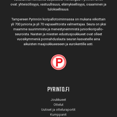
ovat: yhteisöl­lisyys, vastuul­lisuus, elämyk­sellisyys, osaaminen ja
tulok­sellisuus.
Tampereen Pyrinnön kori­pallo­toimin­nassa on mukana viikottain
yli 700 junioria ja yli 70 vapaa­ehtoista valmen­tajaa. Seura on yksi
maamme suurim­mista ja menes­tyneim­mistä juni­ori­kori­pallo­
seuroista. Naisten ja miesten edustus­joukkueet ovat olleet
vuosi­kymmeniä ponnahdus­lauta seuran kasvateille aina
aikuisten maa­joukkueeseen ja euro­kentille asti.
PYRINTO.FI
Joukkueet
Ottelut
Uutiset ja otteluraportit
Kumppanit