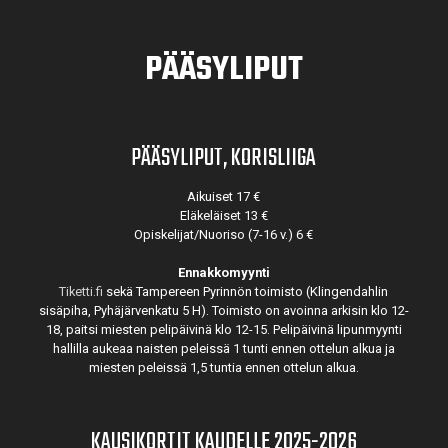
PÄÄSYLIPUT
PÄÄSYLIPUT, KORISLIIGA
Aikuiset 17 €
Eläkeläiset 13 €
Opiskelijat/Nuoriso (7-16 v.) 6 €
Ennakkomyynti
Tiketti.fi
sekä Tampereen Pyrinnön toimisto (Klingendahlin
sisäpiha, Pyhäjärvenkatu 5 H). Toimisto on avoinna arkisin klo 12-
18, paitsi miesten pelipäivinä klo 12-15. Pelipäivinä lipunmyynti
hallilla aukeaa naisten peleissä 1 tunti ennen ottelun alkua ja
miesten peleissä 1,5 tuntia ennen ottelun alkua.
KAUSIKORTIT KAUDELLE 2025-2026