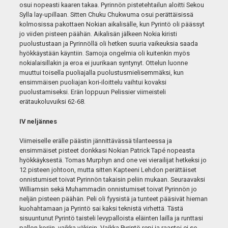
osui nopeasti kaaren takaa. Pyrinnön pistetehtailun aloitti Sekou
Sylla lay-upillaan. Sitten Chuku Chukwuma osui perättäisissä
kolmosissa pakottaen Nokian aikalisälle, kun Pyrintö oli päässyt
jo viiden pisteen päähän. Aikalisän jälkeen Nokia kiristi
puolustustaan ja Pyrinnöllä oli hetken suuria vaikeuksia saada
hyökkäystään käyntiin. Samoja ongelmia oli kuitenkin myös
nokialaisillakin ja eroa ei juurikaan syntynyt. Ottelun luonne
muuttui toisella puoliajalla puolustusmielisemmäksi, kun
ensimmäisen puoliajan kori-iloittelu vaihtui kovaksi
puolustamiseksi. Erän loppuun Pelissier viimeisteli
erätaukoluvuiksi 62-68.
IV neljännes
Viimeiselle erälle päästin jännittävässä tilanteessa ja
ensimmäiset pisteet donkkasi Nokian Patrick Tapé nopeasta
hyökkäyksestä. Tomas Murphyn and one vei vierailijat hetkeksi jo
12 pisteen johtoon, mutta sitten Kapteeni Lehdon perättäiset
onnistumiset toivat Pyrinnön takaisin peliin mukaan. Seuraavaksi
Williamsin sekä Muhammadin onnistumiset toivat Pyrinnön jo
neljän pisteen päähän. Peli oli fyysistä ja tunteet pääsivät hieman
kuohahtamaan ja Pyrintö sai kaksi teknistä virhettä. Tästä
sisuuntunut Pyrintö taisteli levypalloista eläinten lailla ja runttasi
pallon koriin, vaikka väkisin. Vaikka Pyrintö repi ja raastoi ei se