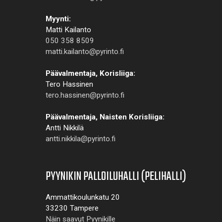
Myynti:
Matti Kailanto
050 358 8509
matti.kailanto@pyrinto.fi
Päävalmentaja, Korisliiga:
Tero Hassinen
tero.hassinen@pyrinto.fi
Päävalmentaja, Naisten Korisliiga:
Antti Nikkilä
antti.nikkila@pyrinto.fi
PYYNIKIN PALLOILUHALLI (PELIHALLI)
Ammattikoulunkatu 20
33230 Tampere
Näin saavut Pyynikille