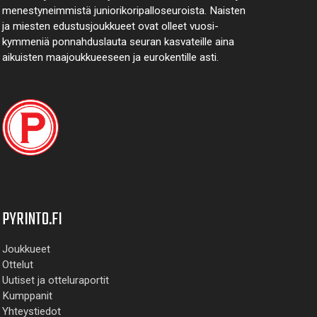
menes­tyneim­mistä juni­ori­kori­pallo­seuroista. Naisten
ja miesten edustus­joukkueet ovat olleet vuosi­
kymmeniä ponnahdus­lauta seuran kasvateille aina
aikuisten maa­joukkueeseen ja euro­kentille asti.
PYRINTO.FI
Joukkueet
Ottelut
Uutiset ja otteluraportit
Kumppanit
Yhteystiedot