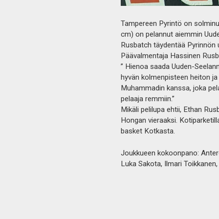
Tampereen Pyrintö on solminu
cm) on pelannut aiemmin Uuden
Rusbatch täydentää Pyrinnön u
Päävalmentaja Hassinen Rusbatc
” Hienoa saada Uuden-Seelanni
hyvän kolmenpisteen heiton ja 
Muhammadin kanssa, joka pela
pelaaja remmiin.”
Mikäli pelilupa ehtii, Ethan 
Hongan vieraaksi. Kotiparketil
basket Kotkasta.
Joukkueen kokoonpano: Antero L
Luka Sakota, Ilmari Toikkanen,