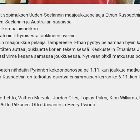
t sopimuksen Uuden-Seelannin maajoukkuepelaaja Ethan Rusbacthin
-Seelannin ja Australian sarjoissa.
lkomaalaisnelikon.
hin liittymisestä joukkueen riveihin:
n maajoukkue pelaaja Tampereelle. Ethan pystyy pelaamaan hyvin k
täten auttaa joukkuetta korien tekemisessä. Keskustelin Ethanista J
si viime kesänä samassa joukkueessa. Nyt vaan pitkä matkustus poi
Rusbatch nähdään Pyrinnön kokoonpanossa pe 1.11. kun joukkue mat
la Rusbacthin on tarkoitus esiintyä ensimmäisen kerran ke 6.11. kun
ehto, Valtteri Mervola, Jordan Giles, Topias Palmi, Kion Williams, 
 Arttu Pitkänen, Otto Räisänen ja Henry Pwono.