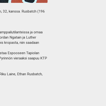
, 32, kanssa. Rusbatch (196
amppailutilanteissa ja omaa
ordan Ngatain ja Luther
s kropasta, niin saadaan
kustaa Espooseen Tapiolan
 Pyrinnön vieraaksi saapuu KTP
Riku Laine, Ethan Rusbatch,