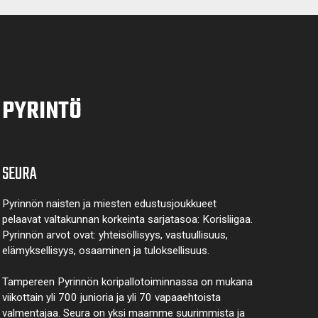
PYRINTÖ
SEURA
Pyrinnön naisten ja miesten edustusjoukkueet
pelaavat valtakunnan korkeinta sarjatasoa: Korisliigaa.
Pyrinnön arvot ovat: yhteisöl­lisyys, vastuul­lisuus,
elämyk­sellisyys, osaaminen ja tulok­sellisuus.
Tampereen Pyrinnön kori­pallo­toimin­nassa on mukana
viikottain yli 700 junioria ja yli 70 vapaa­ehtoista
valmen­tajaa. Seura on yksi maamme suurim­mista ja