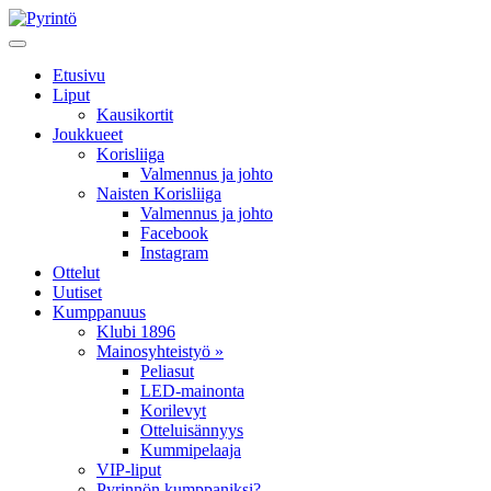
Etusivu
Liput
Kausikortit
Joukkueet
Korisliiga
Valmennus ja johto
Naisten Korisliiga
Valmennus ja johto
Facebook
Instagram
Ottelut
Uutiset
Kumppanuus
Klubi 1896
Mainosyhteistyö »
Peliasut
LED-mainonta
Korilevyt
Otteluisännyys
Kummipelaaja
VIP-liput
Pyrinnön kumppaniksi?