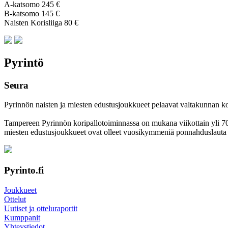
A-katsomo 245 €
B-katsomo 145 €
Naisten Korisliiga 80 €
Pyrintö
Seura
Pyrinnön naisten ja miesten edustusjoukkueet pelaavat valtakunnan korkei
Tampereen Pyrinnön kori­pallo­toimin­nassa on mukana viikottain yli 700 
miesten edustus­joukkueet ovat olleet vuosi­kymmeniä ponnahdus­lauta se
Pyrinto.fi
Joukkueet
Ottelut
Uutiset ja otteluraportit
Kumppanit
Yhteystiedot