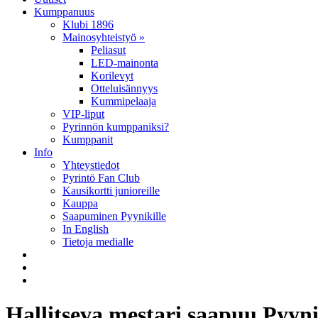
Kumppanuus
Klubi 1896
Mainosyhteistyö »
Peliasut
LED-mainonta
Korilevyt
Otteluisännyys
Kummipelaaja
VIP-liput
Pyrinnön kumppaniksi?
Kumppanit
Info
Yhteystiedot
Pyrintö Fan Club
Kausikortti junioreille
Kauppa
Saapuminen Pyynikille
In English
Tietoja medialle
Hallitseva mestari saapuu Pyyni