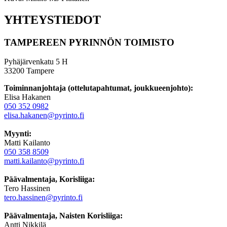
YHTEYSTIEDOT
TAMPEREEN PYRINNÖN TOIMISTO
Pyhäjärvenkatu 5 H
33200 Tampere
Toiminnanjohtaja (ottelutapahtumat, joukkueenjohto):
Elisa Hakanen
050 352 0982
elisa.hakanen@pyrinto.fi
Myynti:
Matti Kailanto
050 358 8509
matti.kailanto@pyrinto.fi
Päävalmentaja, Korisliiga:
Tero Hassinen
tero.hassinen@pyrinto.fi
Päävalmentaja, Naisten Korisliiga:
Antti Nikkilä