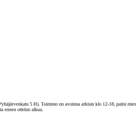
häjärvenkatu 5 H). Toimisto on avoinna arkisin klo 12-18, paitsi miest
tia ennen ottelun alkua.