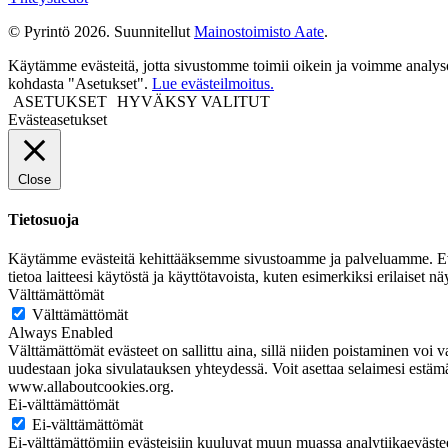
© Pyrintö 2026. Suunnitellut
Mainostoimisto Aate
.
Käytämme evästeitä, jotta sivustomme toimii oikein ja voimme analysoid
kohdasta "Asetukset".
Lue evästeilmoitus.
ASETUKSET
HYVÄKSY VALITUT
Evästeasetukset
Close
Tietosuoja
Käytämme evästeitä kehittääksemme sivustoamme ja palveluamme. Evästeet 
tietoa laitteesi käytöstä ja käyttötavoista, kuten esimerkiksi erilaiset
Välttämättömät
Välttämättömät
Always Enabled
Välttämättömät evästeet on sallittu aina, sillä niiden poistaminen voi va
uudestaan joka sivulatauksen yhteydessä. Voit asettaa selaimesi estämää
www.allaboutcookies.org.
Ei-välttämättömät
Ei-välttämättömät
Ei-välttämättömiin evästeisiin kuuluvat muun muassa analytiikaeväs