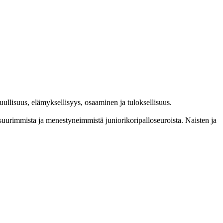
l­lisuus, elämyk­sellisyys, osaaminen ja tulok­sellisuus.
im­mista ja menes­tyneim­mistä juni­ori­kori­pallo­seuroista. Naisten ja