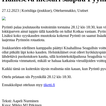
27.12.2023 | Korisliiga (joukkue), Otteluennakko, Uutiset
Pyrintö palaa joulutauolta tositoimiin torstaina 28.12 klo 18:30, kun v
lokkiparven ainut tappio tällä kaudella on tullut Kotkaa vastaan. Pyrin
Lisäksi koko syyskauden muutoksia kokenut Pyrintö on saanut lisäaik
laajentaa Pyrinnön rotaatiota.
Joukkueiden edellinen kamppailu päättyi Kisahallissa Seagullsin voittoo
ollut pitkälti läpi koko kauden. Helsinkiläiset ovat olleet hyökkäyspää
lähdettävä puolustuksen kautta, sillä korintekokilpailussa Seagullsia 
irtopallosta vimmatusti, mikäli se haluaa katkaista vierailijoiden voitt
Kaikki tämä on kuitenkin täysin realismia niin kauan, kun Pyrintö py
Ottelu pelataan siis Pyynikillä 28.12 klo 18:30.
Ennakkoliput otteluun myy
tiketti.fi
Teksti: Aapeli Nurminen
Kuva: Mikko MJ Pitkänen