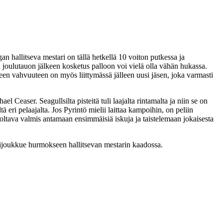
an hallitseva mestari on tällä hetkellä 10 voiton putkessa ja
lä joulutauon jälkeen kosketus palloon voi vielä olla vähän hukassa.
n vahvuuteen on myös liittymässä jälleen uusi jäsen, joka varmasti
 Ceaser. Seagullsilta pisteitä tuli laajalta rintamalta ja niin se on
 eri pelaajalta. Jos Pyrintö mielii laittaa kampoihin, on peliin
n oltava valmis antamaan ensimmäisiä iskuja ja taistelemaan jokaisesta
tijoukkue hurmokseen hallitsevan mestarin kaadossa.