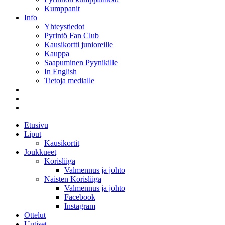
Kumppanit
Info
Yhteystiedot
Pyrintö Fan Club
Kausikortti junioreille
Kauppa
Saapuminen Pyynikille
In English
Tietoja medialle
Etusivu
Liput
Kausikortit
Joukkueet
Korisliiga
Valmennus ja johto
Naisten Korisliiga
Valmennus ja johto
Facebook
Instagram
Ottelut
Uutiset