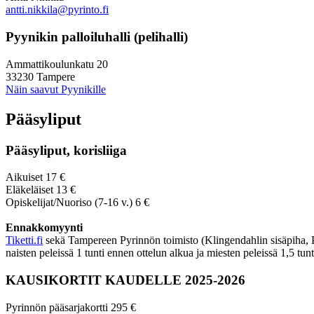
antti.nikkila@pyrinto.fi
Pyynikin palloiluhalli (pelihalli)
Ammattikoulunkatu 20
33230 Tampere
Näin saavut Pyynikille
Pääsyliput
Pääsyliput, korisliiga
Aikuiset 17 €
Eläkeläiset 13 €
Opiskelijat/Nuoriso (7-16 v.) 6 €
Ennakkomyynti
Tiketti.fi
sekä Tampereen Pyrinnön toimisto (Klingendahlin sisäpiha, Py
naisten peleissä 1 tunti ennen ottelun alkua ja miesten peleissä 1,5 tun
KAUSIKORTIT KAUDELLE 2025-2026
Pyrinnön pääsarjakortti 295 €