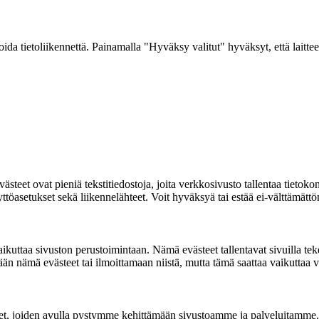
a tietoliikennettä. Painamalla "Hyväksy valitut" hyväksyt, että laitteel
ovat pieniä tekstitiedostoja, joita verkkosivusto tallentaa tietokoneelle
 näyttöasetukset sekä liikennelähteet. Voit hyväksyä tai estää ei-välttämä
ikuttaa sivuston perustoimintaan. Nämä evästeet tallentavat sivuilla tekemä
n nämä evästeet tai ilmoittamaan niistä, mutta tämä saattaa vaikuttaa ve
teet, joiden avulla pystymme kehittämään sivustoamme ja palveluitamme