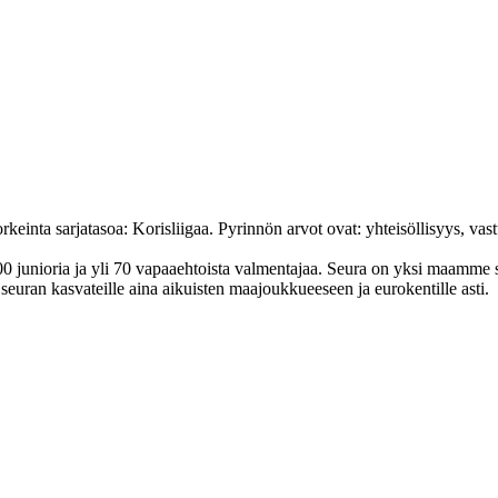
nta sarjatasoa: Korisliigaa. Pyrinnön arvot ovat: yhteisöl­lisyys, vastuu
junioria ja yli 70 vapaa­ehtoista valmen­tajaa. Seura on yksi maamme suur
uran kasvateille aina aikuisten maa­joukkueeseen ja euro­kentille asti.