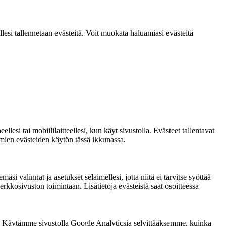
lesi tallennetaan evästeitä. Voit muokata haluamiasi evästeitä
si tai mobiililaitteellesi, kun käyt sivustolla. Evästeet tallentavat
ttömien evästeiden käytön tässä ikkunassa.
si valinnat ja asetukset selaimellesi, jotta niitä ei tarvitse syöttää
rkkosivuston toimintaan. Lisätietoja evästeistä saat osoitteessa
. Käytämme sivustolla Google Analyticsia selvittääksemme, kuinka