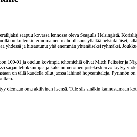
ierailijaksi saapuu kovassa lennossa oleva Seagulls Helsingistä. Korisliig
nöllä on kuitenkin erinomainen mahdollisuus yllättää helsinkiläiset, sil
aa yhdessä ja hitsautunut yhä enemmän yhtenäiseksi ryhmäksi. Joukkuee
n 109-91 ja ottelun kovimpia tehomiehiä olivat Mitch Pelissier ja Nighael
ssä sarjan tehokkaimpia ja kaksinumeroinen pistekeskiarvo löytyy viideltä
vastaan on tällä kaudella ollut jaossa lähinnä hopeamitaleja. Pyrinnön o
oputken.
styy olemaan oma aktiivinen itsensä. Tule siis sinäkin kannustamaan ko