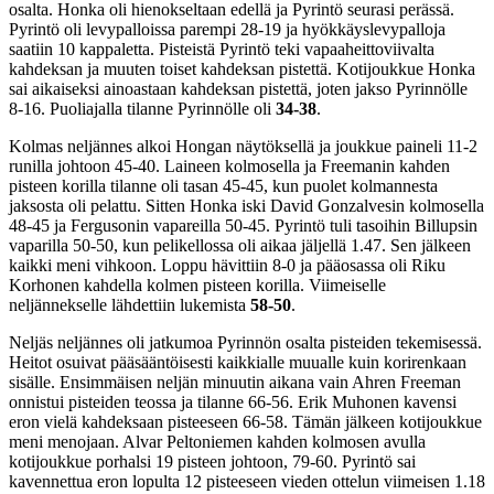
osalta. Honka oli hienokseltaan edellä ja Pyrintö seurasi perässä.
Pyrintö oli levypalloissa parempi 28-19 ja hyökkäyslevypalloja
saatiin 10 kappaletta. Pisteistä Pyrintö teki vapaaheittoviivalta
kahdeksan ja muuten toiset kahdeksan pistettä. Kotijoukkue Honka
sai aikaiseksi ainoastaan kahdeksan pistettä, joten jakso Pyrinnölle
8-16. Puoliajalla tilanne Pyrinnölle oli
34-38
.
Kolmas neljännes alkoi Hongan näytöksellä ja joukkue paineli 11-2
runilla johtoon 45-40. Laineen kolmosella ja Freemanin kahden
pisteen korilla tilanne oli tasan 45-45, kun puolet kolmannesta
jaksosta oli pelattu. Sitten Honka iski David Gonzalvesin kolmosella
48-45 ja Fergusonin vapareilla 50-45. Pyrintö tuli tasoihin Billupsin
vaparilla 50-50, kun pelikellossa oli aikaa jäljellä 1.47. Sen jälkeen
kaikki meni vihkoon. Loppu hävittiin 8-0 ja pääosassa oli Riku
Korhonen kahdella kolmen pisteen korilla. Viimeiselle
neljännekselle lähdettiin lukemista
58-50
.
Neljäs neljännes oli jatkumoa Pyrinnön osalta pisteiden tekemisessä.
Heitot osuivat pääsääntöisesti kaikkialle muualle kuin korirenkaan
sisälle. Ensimmäisen neljän minuutin aikana vain Ahren Freeman
onnistui pisteiden teossa ja tilanne 66-56.
Erik Muhonen kavensi
eron vielä kahdeksaan pisteeseen 66-58. Tämän jälkeen kotijoukkue
meni menojaan. Alvar Peltoniemen kahden kolmosen avulla
kotijoukkue porhalsi 19 pisteen johtoon, 79-60. Pyrintö sai
kavennettua eron lopulta 12 pisteeseen vieden ottelun viimeisen 1.18