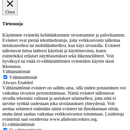
Close
Tietosuoja
Käytämme evästeitä kehittääksemme sivustoamme ja palveluamme.
Evästeet ovat pieniä tekstitiedostoja, joita verkkosivusto tallentaa
tietokoneellesi tai mobiililaitteellesi, kun käyt sivustolla. Evästeet
tallentavat tietoa laitteesi käytöstä ja käyttötavoista, kuten
esimerkiksi erilaiset näyttöasetukset sekä liikennelähteet. Voit
hyväksyä tai estää ei-välttämättömien evästeiden käytön tässä
ikkunassa.
Välttämättömät
Välttämättömät
Always Enabled
Välttämättömät evästeet on sallittu aina, sillä niiden poistaminen voi
vaikuttaa sivuston perustoimintaan. Nämä evästeet tallentavat
sivuilla tekemäsi valinnat ja asetukset selaimellesi, jotta niitä ei
tarvitse syöttää uudestaan joka sivulatauksen yhteydessä. Voit
asettaa selaimesi estämään nämä evästeet tai ilmoittamaan niistä,
mutta tämä saattaa vaikuttaa verkkosivuston toimintaan. Lisätietoja
evästeistä saat osoitteessa www.allaboutcookies.org.
Ei-välttämättömät