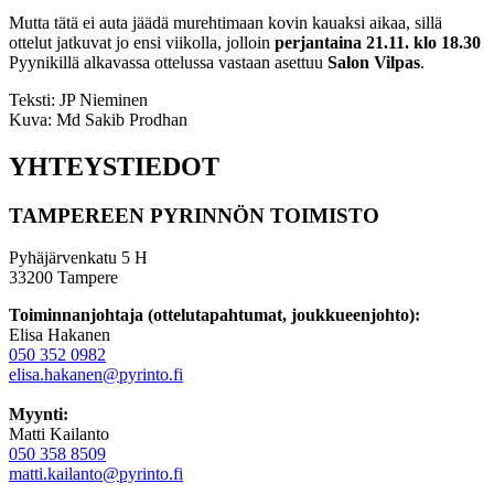
Mutta tätä ei auta jäädä murehtimaan kovin kauaksi aikaa, sillä
ottelut jatkuvat jo ensi viikolla, jolloin
perjantaina 21.11. klo 18.30
Pyynikillä alkavassa ottelussa vastaan asettuu
Salon Vilpas
.
Teksti: JP Nieminen
Kuva: Md Sakib Prodhan
YHTEYSTIEDOT
TAMPEREEN PYRINNÖN TOIMISTO
Pyhäjärvenkatu 5 H
33200 Tampere
Toiminnanjohtaja (ottelutapahtumat, joukkueenjohto):
Elisa Hakanen
050 352 0982
elisa.hakanen@pyrinto.fi
Myynti:
Matti Kailanto
050 358 8509
matti.kailanto@pyrinto.fi