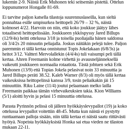
lukemin 2-9. Näistä Erik Muhonen teki seitsemän pistettä. Ottelun
loppunumerot Hongalle 81-69.
Ei tarvitse paljon katsella tilastoja suurennuslaseilla, kun sieltä
ponnahtaa esille umpisurkea heittopeli 26/79 – 32 %, näistä
kolmoset 4/22. Harvoin on niin, että koko joukkue jäätyy lähes
totaalisesti heittopelissään. Joukkueen ykköspyssy Jared Billups
(12/9/4s) heitti ottelussa 3/18 ja toisella puoliajalla hänen saldonsa
oli 3/4/2s 20 minuutin peliajalla. Joskus näitäkin pelejä tulee. Paljon
paremmin ei tällä kertaa onnistunut Topis Jokelakaan (6/8/3s) ja
heitot 3/12. Valtteri Mervolallekin (4/4/4s) tuli vaisumpi peli tällä
kertaa. Ahren Freemanin kolme virhettä jo avausneljänneksellä
vaikeutti joukkueen normaalia rotaatiota. Tästä johtuen sekä Erik
Muhonen (13/9) että Topias Jokela pelasivat noin 33 minuuttia ja
Jared Billups peräti 38.52. Kaleb Warner (8/3) oli myös tällä kertaa
vaikeuksissa heittopelinsä kanssa 3/9, tosin peliaikakin jäi 15
minuuttiin. Riku Laine (11/4) joutui pelaamaan melko lailla
Freemanin paikkaa tämän virhevaikeuksien takia. Kion Williams
(5/1) aloitti hyvin ja pelasi 15 minuuttia ottelussa.
Parasta Pyrinnön pelissä oli jälleen hyökkäyslevypallot (19) ja koko
ottelussa levypallot voitettiin 48-45. Mutta kun näistä ei pystytty
runttaamaan palloja sisään, niin tällä kertaa ei näistä saatu riittävästi
hyötyä. Nopeista hyökkäyksistä Honka sai etua vieden ne tilaston
mukaan 22-11.