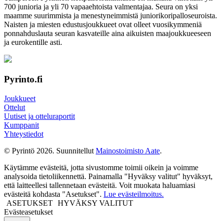
700 junioria ja yli 70 vapaa­ehtoista valmen­tajaa. Seura on yksi
maamme suurim­mista ja menes­tyneim­mistä juni­ori­kori­pallo­seuroista.
Naisten ja miesten edustus­joukkueet ovat olleet vuosi­kymmeniä
ponnahdus­lauta seuran kasvateille aina aikuisten maa­joukkueeseen
ja euro­kentille asti.
Pyrinto.fi
Joukkueet
Ottelut
Uutiset ja otteluraportit
Kumppanit
Yhteystiedot
© Pyrintö 2026. Suunnitellut
Mainostoimisto Aate
.
Käytämme evästeitä, jotta sivustomme toimii oikein ja voimme
analysoida tietoliikennettä. Painamalla "Hyväksy valitut" hyväksyt,
että laitteellesi tallennetaan evästeitä. Voit muokata haluamiasi
evästeitä kohdasta "Asetukset".
Lue evästeilmoitus.
ASETUKSET
HYVÄKSY VALITUT
Evästeasetukset