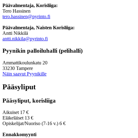
Päävalmentaja, Korisliiga:
Tero Hassinen
tero.hassinen@pyrinto.fi
Päävalmentaja, Naisten Korisliiga:
Antti Nikkilä
antti.nikkila@pyrinto.fi
Pyynikin palloiluhalli (pelihalli)
Ammattikoulunkatu 20
33230 Tampere
Näin saavut Pyynikille
Pääsyliput
Pääsyliput, korisliiga
Aikuiset 17 €
Eläkeläiset 13 €
Opiskelijat/Nuoriso (7-16 v.) 6 €
Ennakkomyynti