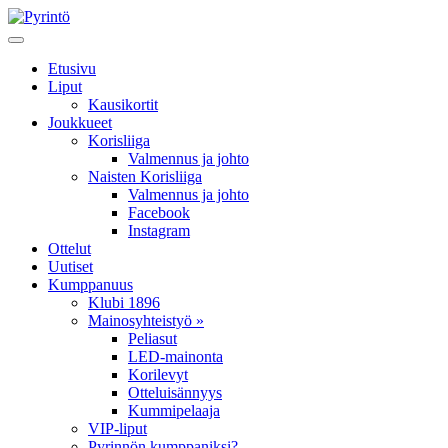
Etusivu
Liput
Kausikortit
Joukkueet
Korisliiga
Valmennus ja johto
Naisten Korisliiga
Valmennus ja johto
Facebook
Instagram
Ottelut
Uutiset
Kumppanuus
Klubi 1896
Mainosyhteistyö »
Peliasut
LED-mainonta
Korilevyt
Otteluisännyys
Kummipelaaja
VIP-liput
Pyrinnön kumppaniksi?