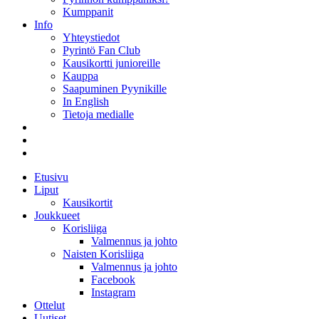
Kumppanit
Info
Yhteystiedot
Pyrintö Fan Club
Kausikortti junioreille
Kauppa
Saapuminen Pyynikille
In English
Tietoja medialle
Etusivu
Liput
Kausikortit
Joukkueet
Korisliiga
Valmennus ja johto
Naisten Korisliiga
Valmennus ja johto
Facebook
Instagram
Ottelut
Uutiset