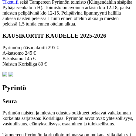
Tiketti.fi
sekä Tampereen Pyrinnön toimisto (Klingendahlin sisäpiha,
Pyhäjärvenkatu 5 H). Toimisto on avoinna arkisin klo 12-18, paitsi
miesten pelipäivinä klo 12-15. Pelipäivinä lipunmyynti hallilla
aukeaa naisten peleissä 1 tunti ennen ottelun alkua ja miesten
peleissä 1,5 tuntia ennen ottelun alkua.
KAUSIKORTIT KAUDELLE 2025-2026
Pyrinnön pääsarjakortti 295 €
A-katsomo 245 €
B-katsomo 145 €
Naisten Korisliiga 80 €
Pyrintö
Seura
Pyrinnön naisten ja miesten edustusjoukkueet pelaavat valtakunnan
korkeinta sarjatasoa: Korisliigaa. Pyrinnön arvot ovat: yhteisöl­lisyys,
vastuul­lisuus, elämyk­sellisyys, osaaminen ja tulok­sellisuus.
Tampereen Pyrinnön kori­pallo­toimin­nassa on mukana viikottain yli