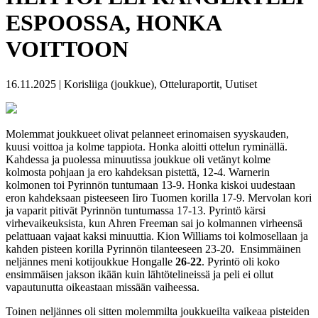
ESPOOSSA, HONKA
VOITTOON
16.11.2025 | Korisliiga (joukkue), Otteluraportit, Uutiset
Molemmat joukkueet olivat pelanneet erinomaisen syyskauden,
kuusi voittoa ja kolme tappiota. Honka aloitti ottelun ryminällä.
Kahdessa ja puolessa minuutissa joukkue oli vetänyt kolme
kolmosta pohjaan ja ero kahdeksan pistettä, 12-4. Warnerin
kolmonen toi Pyrinnön tuntumaan 13-9. Honka kiskoi uudestaan
eron kahdeksaan pisteeseen Iiro Tuomen korilla 17-9. Mervolan kori
ja vaparit pitivät Pyrinnön tuntumassa 17-13. Pyrintö kärsi
virhevaikeuksista, kun Ahren Freeman sai jo kolmannen virheensä
pelattuaan vajaat kaksi minuuttia. Kion Williams toi kolmosellaan ja
kahden pisteen korilla Pyrinnön tilanteeseen 23-20. Ensimmäinen
neljännes meni kotijoukkue Hongalle
26-22
. Pyrintö oli koko
ensimmäisen jakson ikään kuin lähtötelineissä ja peli ei ollut
vapautunutta oikeastaan missään vaiheessa.
Toinen neljännes oli sitten molemmilta joukkueilta vaikeaa pisteiden