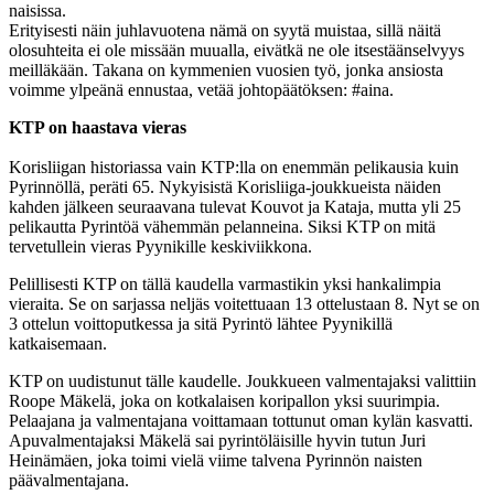
naisissa.
Erityisesti näin juhlavuotena nämä on syytä muistaa, sillä näitä
olosuhteita ei ole missään muualla, eivätkä ne ole itsestäänselvyys
meilläkään. Takana on kymmenien vuosien työ, jonka ansiosta
voimme ylpeänä ennustaa, vetää johtopäätöksen: #aina.
KTP on haastava vieras
Korisliigan historiassa vain KTP:lla on enemmän pelikausia kuin
Pyrinnöllä, peräti 65. Nykyisistä Korisliiga-joukkueista näiden
kahden jälkeen seuraavana tulevat Kouvot ja Kataja, mutta yli 25
pelikautta Pyrintöä vähemmän pelanneina. Siksi KTP on mitä
tervetullein vieras Pyynikille keskiviikkona.
Pelillisesti KTP on tällä kaudella varmastikin yksi hankalimpia
vieraita. Se on sarjassa neljäs voitettuaan 13 ottelustaan 8. Nyt se on
3 ottelun voittoputkessa ja sitä Pyrintö lähtee Pyynikillä
katkaisemaan.
KTP on uudistunut tälle kaudelle. Joukkueen valmentajaksi valittiin
Roope Mäkelä, joka on kotkalaisen koripallon yksi suurimpia.
Pelaajana ja valmentajana voittamaan tottunut oman kylän kasvatti.
Apuvalmentajaksi Mäkelä sai pyrintöläisille hyvin tutun Juri
Heinämäen, joka toimi vielä viime talvena Pyrinnön naisten
päävalmentajana.