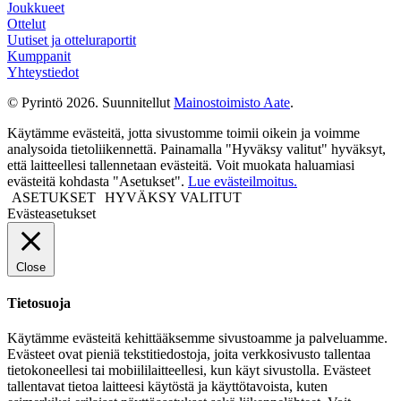
Joukkueet
Ottelut
Uutiset ja otteluraportit
Kumppanit
Yhteystiedot
© Pyrintö 2026. Suunnitellut
Mainostoimisto Aate
.
Käytämme evästeitä, jotta sivustomme toimii oikein ja voimme
analysoida tietoliikennettä. Painamalla "Hyväksy valitut" hyväksyt,
että laitteellesi tallennetaan evästeitä. Voit muokata haluamiasi
evästeitä kohdasta "Asetukset".
Lue evästeilmoitus.
ASETUKSET
HYVÄKSY VALITUT
Evästeasetukset
Close
Tietosuoja
Käytämme evästeitä kehittääksemme sivustoamme ja palveluamme.
Evästeet ovat pieniä tekstitiedostoja, joita verkkosivusto tallentaa
tietokoneellesi tai mobiililaitteellesi, kun käyt sivustolla. Evästeet
tallentavat tietoa laitteesi käytöstä ja käyttötavoista, kuten