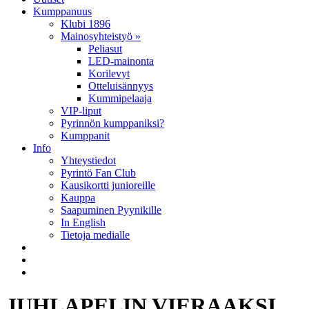
Kumppanuus
Klubi 1896
Mainosyhteistyö »
Peliasut
LED-mainonta
Korilevyt
Otteluisännyys
Kummipelaaja
VIP-liput
Pyrinnön kumppaniksi?
Kumppanit
Info
Yhteystiedot
Pyrintö Fan Club
Kausikortti junioreille
Kauppa
Saapuminen Pyynikille
In English
Tietoja medialle
JUHLAPELIN VIERAAKSI