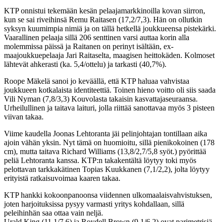
KTP onnistui tekemään kesän pelaajamarkkinoilla kovan siirron,
kun se sai riveihinsä Remu Raitasen (17,2/7,3). Hän on ollutkin
syksyn kuumimpia nimiä ja on tällä hetkellä joukkueensa pistekärki.
Vaarallinen pelaaja sillä 206 senttinen varsi auttaa korin alla
molemmissa päissä ja Raitanen on perinyt isältään, ex-
maajoukkuepelaaja Jari Raitaselta, maagisen heittokäden. Kolmoset
lähtevät ahkerasti (ka. 5,4/ottelu) ja tarkasti (40,7%).
Roope Mäkelä sanoi jo keväällä, että KTP haluaa vahvistaa
joukkueen kotkalaista identiteettiä. Toinen hieno voitto oli siis saada
Vili Nyman (7,8/3,3) Kouvolasta takaisin kasvattajaseuraansa.
Urheilullinen ja taitava laituri, jolla riittää sanottavaa myös 3 pisteen
viivan takaa.
Viime kaudella Joonas Lehtoranta jäi pelinjohtajan tontillaan aika
ajoin vähän yksin. Nyt tämä on huomioitu, sillä pienikokoinen (178
cm), mutta taitava Richard Williams (13,8/2,7/5,8 syöt.) pyörittää
peliä Lehtoranta kanssa. KTP:n takakentältä löytyy toki myös
pelottavan tarkkakätinen Topias Kuukkanen (7,1/2,2), jolta löytyy
erityistä ratkaisuvoimaa kaaren takaa.
KTP hankki kokoonpanoonsa viidennen ulkomaalaisvahvistuksen,
joten harjoituksissa pysyy varmasti yritys kohdallaan, sillä
peleihinhän saa ottaa vain neljä.
Urald King (11,1/7,6) ja Roydell Brown (9,1/6,2) ovat parimetrisiä