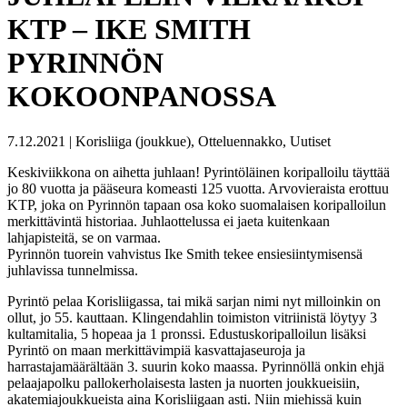
KTP – IKE SMITH
PYRINNÖN
KOKOONPANOSSA
7.12.2021 | Korisliiga (joukkue), Otteluennakko, Uutiset
Keskiviikkona on aihetta juhlaan! Pyrintöläinen koripalloilu täyttää
jo 80 vuotta ja pääseura komeasti 125 vuotta. Arvovieraista erottuu
KTP, joka on Pyrinnön tapaan osa koko suomalaisen koripalloilun
merkittävintä historiaa. Juhlaottelussa ei jaeta kuitenkaan
lahjapisteitä, se on varmaa.
Pyrinnön tuorein vahvistus Ike Smith tekee ensiesiintymisensä
juhlavissa tunnelmissa.
Pyrintö pelaa Korisliigassa, tai mikä sarjan nimi nyt milloinkin on
ollut, jo 55. kauttaan. Klingendahlin toimiston vitriinistä löytyy 3
kultamitalia, 5 hopeaa ja 1 pronssi. Edustuskoripalloilun lisäksi
Pyrintö on maan merkittävimpiä kasvattajaseuroja ja
harrastajamäärältään 3. suurin koko maassa. Pyrinnöllä onkin ehjä
pelaajapolku pallokerholaisesta lasten ja nuorten joukkueisiin,
akatemiajoukkueista aina Korisliigaan asti. Niin miehissä kuin