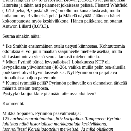
laitureita ja tähän asti pelanneet jokaisessa pelissä. Flenard Whitfield
(10/13 peliä, 9,7 pist./5,8 lev.) on ollut mukana alusta asti, mutta
huilannut nyt 3 viimeistä peliä ja Mäkelä näyttää jättäneen hänet
kokoonpanosta myös keskiviikkona. Hänen paikkansa on ottanut
Antwon Lillard (8,0/3,3).
Seuraa ainakin näitä:
* Ike Smithin ensimmäinen ottelu tietysti kiinnostaa. Kohtuuttomia
odotuksia ei voi juuri maahan saapuneelle miehelle asettaa, mutta
silti asiantunteva yleisö seuraa tarkasti miehen otteita.
* Miten Pyrintö pärjää levypalloissa? Lokakuussa KTP oli
levypalloissa ylivoimainen (48-26), vaikka muilla pelin osa-alueilla
joukkueet olivat hyvin tasaväkisiä. Nyt Pyrinnön on pärjättävä
irtopalloissa paljon paremmin.
* Kumpi rytmittää peliä? Pyrinnön pelitavalle on olennaisen tärkeää
määrätä ottelun temposta.
Pystyykö kotijoukkue pitämään ottelussa aloitteen?
Kommentit:
Miikka Sopanen, Pyrinnön päävalmentaja:
125v urheiluseuratoimintaa, 80v koripalloa. Tampereen Pyrintö
juhlistaa näitä historiallisia merkkipaaluja keskiviikkona,
luonnollisesti Korisliigaottelun merkeissä. Ja mikä olisikaan