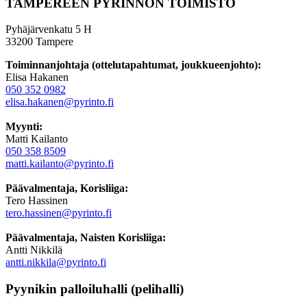
TAMPEREEN PYRINNÖN TOIMISTO
Pyhäjärvenkatu 5 H
33200 Tampere
Toiminnanjohtaja (ottelutapahtumat, joukkueenjohto):
Elisa Hakanen
050 352 0982
elisa.hakanen@pyrinto.fi
Myynti:
Matti Kailanto
050 358 8509
matti.kailanto@pyrinto.fi
Päävalmentaja, Korisliiga:
Tero Hassinen
tero.hassinen@pyrinto.fi
Päävalmentaja, Naisten Korisliiga:
Antti Nikkilä
antti.nikkila@pyrinto.fi
Pyynikin palloiluhalli (pelihalli)