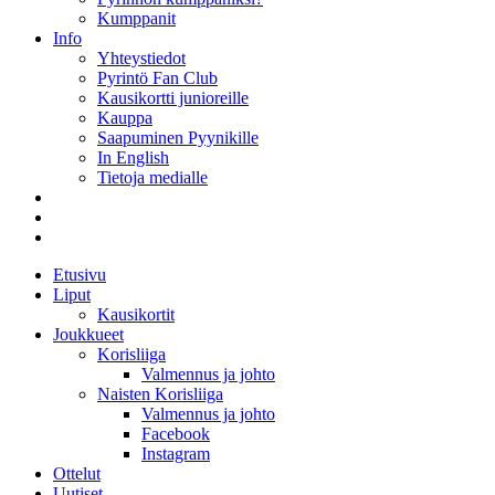
Kumppanit
Info
Yhteystiedot
Pyrintö Fan Club
Kausikortti junioreille
Kauppa
Saapuminen Pyynikille
In English
Tietoja medialle
Etusivu
Liput
Kausikortit
Joukkueet
Korisliiga
Valmennus ja johto
Naisten Korisliiga
Valmennus ja johto
Facebook
Instagram
Ottelut
Uutiset