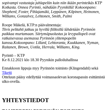
sopivampi vastustaja juhlapeliin kuin niin ikään perinteikäs KTP
Kotkasta. Onnea Pyrintö, nähdään Pyynikillä! Kokoonpano:
Shepherd, Foster, Pihlajamäki, Leppänen, Kilpinen, Heinonen,
Williams, Gonzalvez, Lehtonen, Smith, Palmi
Roope Mäkelä, KTP:n päävalmentaja:
Tiivis pelitahti jatkuu ja hyvillä fiiliksillä lähdetään Pyrinnön
paikkaa murtamaan. Siirtymäpuolustus ja levypallopeli ovat
ratkaisevassa asemassa Pyrinnön ylitempopelin
kanssa.Kokoonpano: Lillard, Lehtoranta, Kuukkanen, Nyman,
Raitanen, Brown, Uotila, Herrala, Williams, King.
Pyrintö – KTP
Ke 8.12.2021 klo 18.30 Pyynikin palloiluhallissa
Ennakkoon lippuja myy Pyrinnön toimisto (Klingendahl) sekä
Tiketti
Otteluun pääsy edellyttää voimassaolevan koronapassin esittämistä
ulko-ovella.
YHTEYSTIEDOT