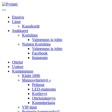
Etusivu
Liput
Kausikortit
Joukkueet
Korisliiga
Valmennus ja johto
Naisten Korisliiga
Valmennus ja johto
Facebook
Instagram
Ottelut
Uutiset
Kumppanuus
Klubi 1896
Mainosyhteistyö »
Peliasut
LED-mainonta
Korilevyt
Otteluisännyys
Kummipelaaja
VIP-liput
Pyrinnön kumppaniksi?