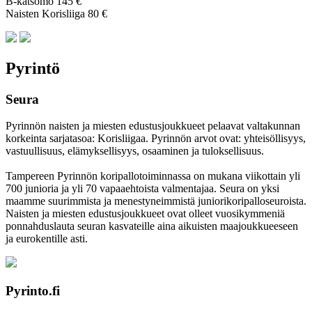
B-katsomo 145 €
Naisten Korisliiga 80 €
Pyrintö
Seura
Pyrinnön naisten ja miesten edustusjoukkueet pelaavat valtakunnan
korkeinta sarjatasoa: Korisliigaa. Pyrinnön arvot ovat: yhteisöl­lisyys,
vastuul­lisuus, elämyk­sellisyys, osaaminen ja tulok­sellisuus.
Tampereen Pyrinnön kori­pallo­toimin­nassa on mukana viikottain yli
700 junioria ja yli 70 vapaa­ehtoista valmen­tajaa. Seura on yksi
maamme suurim­mista ja menes­tyneim­mistä juni­ori­kori­pallo­seuroista.
Naisten ja miesten edustus­joukkueet ovat olleet vuosi­kymmeniä
ponnahdus­lauta seuran kasvateille aina aikuisten maa­joukkueeseen
ja euro­kentille asti.
Pyrinto.fi