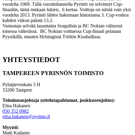
vuodelta 1969. Tällä vuosituhannella Pyrintö on selvinnyt Cup-
finaaliin, tämä mukaan lukien, 6 kertaa. Voittoja on näistä vain yksi
vuodelta 2013. Pyrintö lähtee hakemaan historiansa 3. Cup-voittoa
kahden viikon päästä 13.2.
Vastustaja selviää lauantaina Seagullsin ja BC Nokian välisessä
toisessa välierässä. BC Nokian voittaessa Cup-finaali pelataan
Pyynikillä, muuten Helsingissä Töölön Kisahallissa.
YHTEYSTIEDOT
TAMPEREEN PYRINNÖN TOIMISTO
Pyhäjärvenkatu 5 H
33200 Tampere
Toiminnanjohtaja (ottelutapahtumat, joukkueenjohto):
Elisa Hakanen
050 352 0982
elisa.hakanen@pyrinto.fi
Myynti:
Matti Kailanto