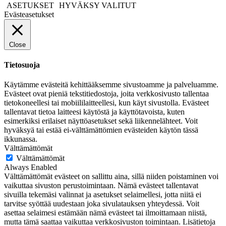
ASETUKSET
HYVÄKSY VALITUT
Evästeasetukset
Close
Tietosuoja
Käytämme evästeitä kehittääksemme sivustoamme ja palveluamme.
Evästeet ovat pieniä tekstitiedostoja, joita verkkosivusto tallentaa
tietokoneellesi tai mobiililaitteellesi, kun käyt sivustolla. Evästeet
tallentavat tietoa laitteesi käytöstä ja käyttötavoista, kuten
esimerkiksi erilaiset näyttöasetukset sekä liikennelähteet. Voit
hyväksyä tai estää ei-välttämättömien evästeiden käytön tässä
ikkunassa.
Välttämättömät
Välttämättömät
Always Enabled
Välttämättömät evästeet on sallittu aina, sillä niiden poistaminen voi
vaikuttaa sivuston perustoimintaan. Nämä evästeet tallentavat
sivuilla tekemäsi valinnat ja asetukset selaimellesi, jotta niitä ei
tarvitse syöttää uudestaan joka sivulatauksen yhteydessä. Voit
asettaa selaimesi estämään nämä evästeet tai ilmoittamaan niistä,
mutta tämä saattaa vaikuttaa verkkosivuston toimintaan. Lisätietoja