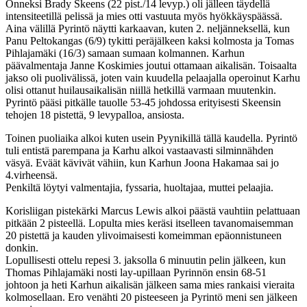
Onneksi Brady Skeens (22 pist./14 levyp.) oli jälleen täydellä
intensiteetillä pelissä ja mies otti vastuuta myös hyökkäyspäässä.
Aina välillä Pyrintö näytti karkaavan, kuten 2. neljänneksellä, kun
Panu Peltokangas (6/9) tykitti peräjälkeen kaksi kolmosta ja Tomas
Pihlajamäki (16/3) samaan sumaan kolmannen. Karhun
päävalmentaja Janne Koskimies joutui ottamaan aikalisän. Toisaalta
jakso oli puolivälissä, joten vain kuudella pelaajalla operoinut Karhu
olisi ottanut huilausaikalisän niillä hetkillä varmaan muutenkin.
Pyrintö pääsi pitkälle tauolle 53-45 johdossa erityisesti Skeensin
tehojen 18 pistettä, 9 levypalloa, ansiosta.
Toinen puoliaika alkoi kuten usein Pyynikillä tällä kaudella. Pyrintö
tuli entistä parempana ja Karhu alkoi vastaavasti silminnähden
väsyä. Eväät kävivät vähiin, kun Karhun Joona Hakamaa sai jo
4.virheensä.
Penkiltä löytyi valmentajia, fyssaria, huoltajaa, muttei pelaajia.
Korisliigan pistekärki Marcus Lewis alkoi päästä vauhtiin pelattuaan
pitkään 2 pisteellä. Lopulta mies keräsi itselleen tavanomaisemman
20 pistettä ja kauden ylivoimaisesti komeimman epäonnistuneen
donkin.
Lopullisesti ottelu repesi 3. jaksolla 6 minuutin pelin jälkeen, kun
Thomas Pihlajamäki nosti lay-upillaan Pyrinnön ensin 68-51
johtoon ja heti Karhun aikalisän jälkeen sama mies rankaisi vieraita
kolmosellaan. Ero venähti 20 pisteeseen ja Pyrintö meni sen jälkeen