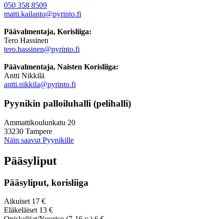
050 358 8509
matti.kailanto@pyrinto.fi
Päävalmentaja, Korisliiga:
Tero Hassinen
tero.hassinen@pyrinto.fi
Päävalmentaja, Naisten Korisliiga:
Antti Nikkilä
antti.nikkila@pyrinto.fi
Pyynikin palloiluhalli (pelihalli)
Ammattikoulunkatu 20
33230 Tampere
Näin saavut Pyynikille
Pääsyliput
Pääsyliput, korisliiga
Aikuiset 17 €
Eläkeläiset 13 €
Opiskelijat/Nuoriso (7-16 v.) 6 €