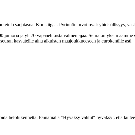
nta sarjatasoa: Korisliigaa. Pyrinnön arvot ovat: yhteisöl­lisyys, vastuu
junioria ja yli 70 vapaa­ehtoista valmen­tajaa. Seura on yksi maamme suur
uran kasvateille aina aikuisten maa­joukkueeseen ja euro­kentille asti.
a tietoliikennettä. Painamalla "Hyväksy valitut" hyväksyt, että laitteel