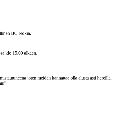
ollinen BC Nokia.
ssa klo 15.00 alkaen.
istautuneena joten meidän kannattaa olla alusta asti hereillä.
ms”