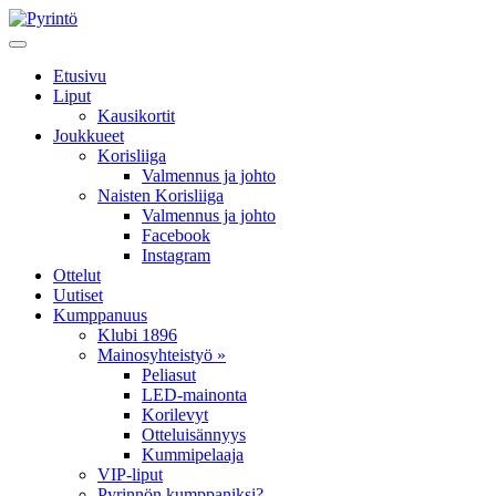
Etusivu
Liput
Kausikortit
Joukkueet
Korisliiga
Valmennus ja johto
Naisten Korisliiga
Valmennus ja johto
Facebook
Instagram
Ottelut
Uutiset
Kumppanuus
Klubi 1896
Mainosyhteistyö »
Peliasut
LED-mainonta
Korilevyt
Otteluisännyys
Kummipelaaja
VIP-liput
Pyrinnön kumppaniksi?