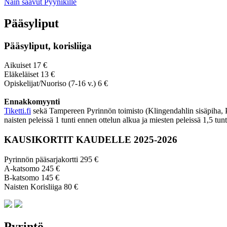
Näin saavut Pyynikille
Pääsyliput
Pääsyliput, korisliiga
Aikuiset 17 €
Eläkeläiset 13 €
Opiskelijat/Nuoriso (7-16 v.) 6 €
Ennakkomyynti
Tiketti.fi
sekä Tampereen Pyrinnön toimisto (Klingendahlin sisäpiha, Py
naisten peleissä 1 tunti ennen ottelun alkua ja miesten peleissä 1,5 tun
KAUSIKORTIT KAUDELLE 2025-2026
Pyrinnön pääsarjakortti 295 €
A-katsomo 245 €
B-katsomo 145 €
Naisten Korisliiga 80 €
Pyrintö