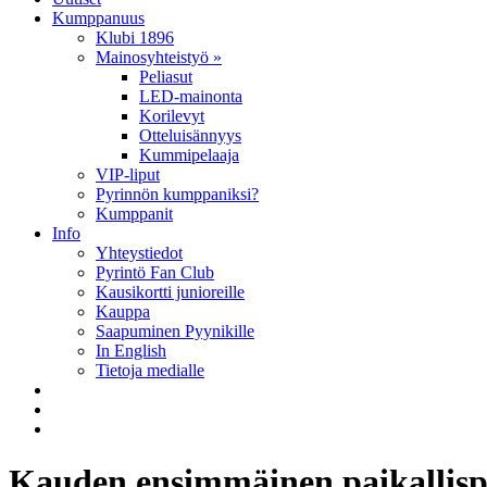
Kumppanuus
Klubi 1896
Mainosyhteistyö »
Peliasut
LED-mainonta
Korilevyt
Otteluisännyys
Kummipelaaja
VIP-liput
Pyrinnön kumppaniksi?
Kumppanit
Info
Yhteystiedot
Pyrintö Fan Club
Kausikortti junioreille
Kauppa
Saapuminen Pyynikille
In English
Tietoja medialle
Kauden ensimmäinen paikallispel