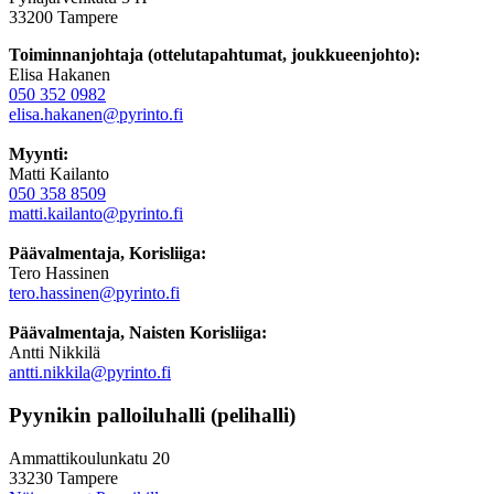
33200 Tampere
Toiminnanjohtaja (ottelutapahtumat, joukkueenjohto):
Elisa Hakanen
050 352 0982
elisa.hakanen@pyrinto.fi
Myynti:
Matti Kailanto
050 358 8509
matti.kailanto@pyrinto.fi
Päävalmentaja, Korisliiga:
Tero Hassinen
tero.hassinen@pyrinto.fi
Päävalmentaja, Naisten Korisliiga:
Antti Nikkilä
antti.nikkila@pyrinto.fi
Pyynikin palloiluhalli (pelihalli)
Ammattikoulunkatu 20
33230 Tampere