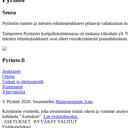
Seura
Pyrinnön naisten ja miesten edustusjoukkueet pelaavat valtakunnan korkei
Tampereen Pyrinnön kori­pallo­toimin­nassa on mukana viikottain yli 700 
miesten edustus­joukkueet ovat olleet vuosi­kymmeniä ponnahdus­lauta se
Pyrinto.fi
Joukkueet
Ottelut
Uutiset ja otteluraportit
Kumppanit
Yhteystiedot
© Pyrintö 2026. Suunnitellut
Mainostoimisto Aate
.
Käytämme evästeitä, jotta sivustomme toimii oikein ja voimme analysoid
kohdasta "Asetukset".
Lue evästeilmoitus.
ASETUKSET
HYVÄKSY VALITUT
Evästeasetukset