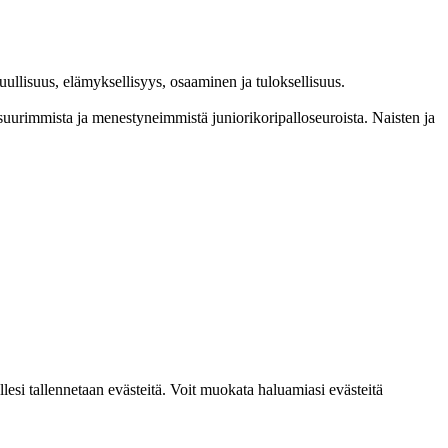
l­lisuus, elämyk­sellisyys, osaaminen ja tulok­sellisuus.
im­mista ja menes­tyneim­mistä juni­ori­kori­pallo­seuroista. Naisten ja
lesi tallennetaan evästeitä. Voit muokata haluamiasi evästeitä