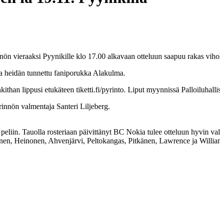
nön vieraaksi Pyynikille klo 17.00 alkavaan otteluun saapuu rakas vih
a heidän tunnettu faniporukka Alakulma.
than lippusi etukäteen tiketti.fi/pyrinto. Liput myynnissä Palloiluhalli
rinnön valmentaja Santeri Liljeberg.
liin. Tauolla rosteriaan päivittänyt BC Nokia tulee otteluun hyvin valm
nen, Heinonen, Ahvenjärvi, Peltokangas, Pitkänen, Lawrence ja Willia