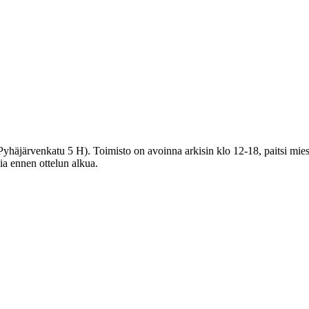
häjärvenkatu 5 H). Toimisto on avoinna arkisin klo 12-18, paitsi miest
tia ennen ottelun alkua.