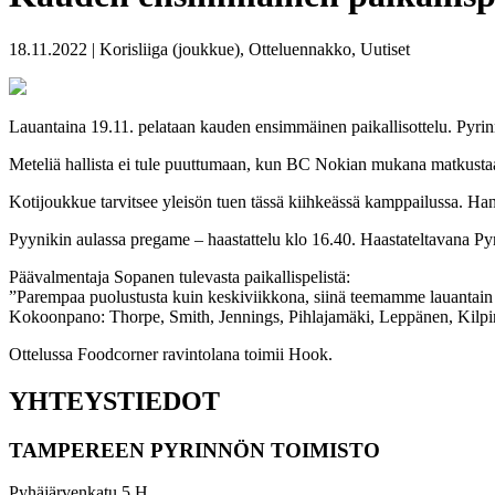
18.11.2022 | Korisliiga (joukkue), Otteluennakko, Uutiset
Lauantaina 19.11. pelataan kauden ensimmäinen paikallisottelu. Pyrin
Meteliä hallista ei tule puuttumaan, kun BC Nokian mukana matkusta
Kotijoukkue tarvitsee yleisön tuen tässä kiihkeässä kamppailussa. Hanki
Pyynikin aulassa pregame – haastattelu klo 16.40. Haastateltavana Py
Päävalmentaja Sopanen tulevasta paikallispelistä:
”Parempaa puolustusta kuin keskiviikkona, siinä teemamme lauantain pe
Kokoonpano: Thorpe, Smith, Jennings, Pihlajamäki, Leppänen, Kilpi
Ottelussa Foodcorner ravintolana toimii Hook.
YHTEYSTIEDOT
TAMPEREEN PYRINNÖN TOIMISTO
Pyhäjärvenkatu 5 H