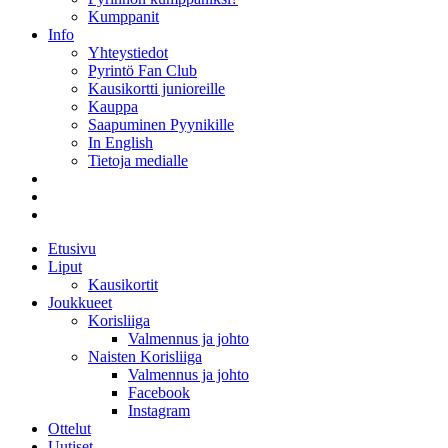
Kumppanit
Info
Yhteystiedot
Pyrintö Fan Club
Kausikortti junioreille
Kauppa
Saapuminen Pyynikille
In English
Tietoja medialle
Etusivu
Liput
Kausikortit
Joukkueet
Korisliiga
Valmennus ja johto
Naisten Korisliiga
Valmennus ja johto
Facebook
Instagram
Ottelut
Uutiset