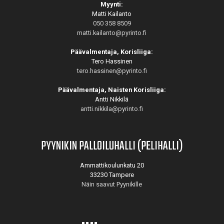
Myynti:
Matti Kailanto
050 358 8509
matti.kailanto@pyrinto.fi
Päävalmentaja, Korisliiga:
Tero Hassinen
tero.hassinen@pyrinto.fi
Päävalmentaja, Naisten Korisliiga:
Antti Nikkilä
antti.nikkila@pyrinto.fi
PYYNIKIN PALLOILUHALLI (PELIHALLI)
Ammattikoulunkatu 20
33230 Tampere
Näin saavut Pyynikille