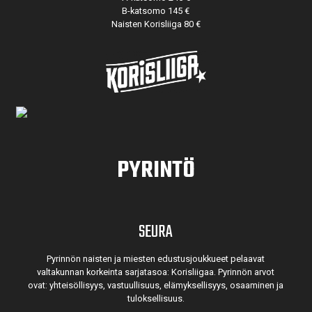
B-katsomo 145 €
Naisten Korisliiga 80 €
PYRINTÖ
SEURA
Pyrinnön naisten ja miesten edustusjoukkueet pelaavat
valtakunnan korkeinta sarjatasoa: Korisliigaa. Pyrinnön arvot
ovat: yhteisöl­lisyys, vastuul­lisuus, elämyk­sellisyys, osaaminen ja
tulok­sellisuus.