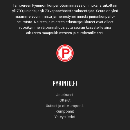
Tampereen Pyrinnön kori­pallo­toimin­nassa on mukana viikottain
yli 700 junioria ja yli 70 vapaa­ehtoista valmen­tajaa. Seura on yksi
maamme suurim­mista ja menes­tyneim­mistä juni­ori­kori­pallo­
seuroista. Naisten ja miesten edustus­joukkueet ovat olleet
vuosi­kymmeniä ponnahdus­lauta seuran kasvateille aina
aikuisten maa­joukkueeseen ja euro­kentille asti.
PYRINTO.FI
Joukkueet
Ottelut
Uutiset ja otteluraportit
Kumppanit
Yhteystiedot