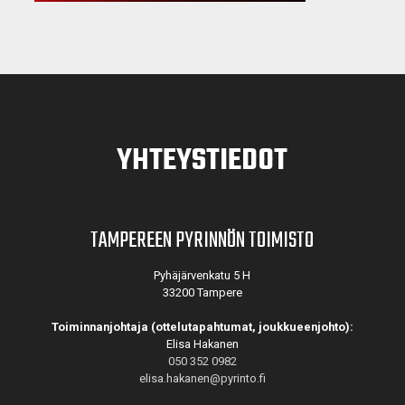
YHTEYSTIEDOT
TAMPEREEN PYRINNÖN TOIMISTO
Pyhäjärvenkatu 5 H
33200 Tampere
Toiminnanjohtaja (ottelutapahtumat, joukkueenjohto):
Elisa Hakanen
050 352 0982
elisa.hakanen@pyrinto.fi