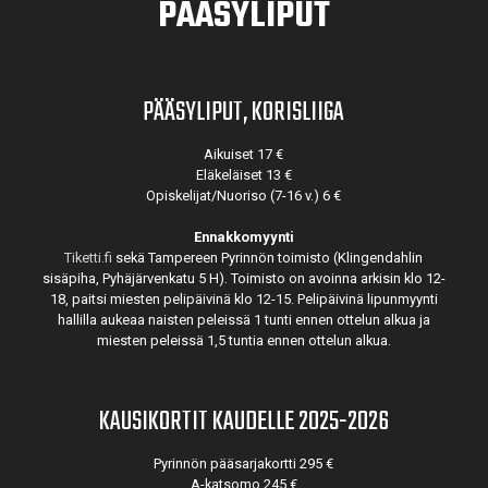
PÄÄSYLIPUT
PÄÄSYLIPUT, KORISLIIGA
Aikuiset 17 €
Eläkeläiset 13 €
Opiskelijat/Nuoriso (7-16 v.) 6 €
Ennakkomyynti
Tiketti.fi
sekä Tampereen Pyrinnön toimisto (Klingendahlin
sisäpiha, Pyhäjärvenkatu 5 H). Toimisto on avoinna arkisin klo 12-
18, paitsi miesten pelipäivinä klo 12-15. Pelipäivinä lipunmyynti
hallilla aukeaa naisten peleissä 1 tunti ennen ottelun alkua ja
miesten peleissä 1,5 tuntia ennen ottelun alkua.
KAUSIKORTIT KAUDELLE 2025-2026
Pyrinnön pääsarjakortti 295 €
A-katsomo 245 €