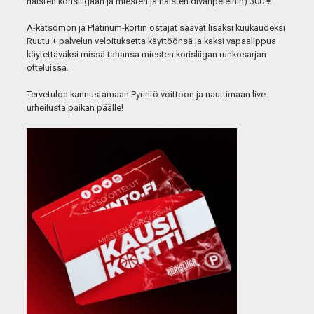
naisten korisliigaan ja miesten ja naisten divaripeleihin) 300 €
A-katsomon ja Platinum-kortin ostajat saavat lisäksi kuukaudeksi
Ruutu + palvelun veloituksetta käyttöönsä ja kaksi vapaalippua
käytettäväksi missä tahansa miesten korisliigan runkosarjan
otteluissa.
Tervetuloa kannustamaan Pyrintö voittoon ja nauttimaan live-
urheilusta paikan päälle!