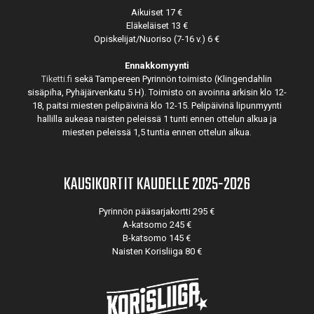
Aikuiset 17 €
Eläkeläiset 13 €
Opiskelijat/Nuoriso (7-16 v.) 6 €
Ennakkomyynti
Tiketti.fi
sekä Tampereen Pyrinnön toimisto (Klingendahlin
sisäpiha, Pyhäjärvenkatu 5 H). Toimisto on avoinna arkisin klo 12-
18, paitsi miesten pelipäivinä klo 12-15. Pelipäivinä lipunmyynti
hallilla aukeaa naisten peleissä 1 tunti ennen ottelun alkua ja
miesten peleissä 1,5 tuntia ennen ottelun alkua.
KAUSIKORTIT KAUDELLE 2025-2026
Pyrinnön pääsarjakortti 295 €
A-katsomo 245 €
B-katsomo 145 €
Naisten Korisliiga 80 €