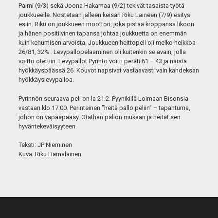
Palmi (9/3) sekä Joona Hakamaa (9/2) tekivät tasaista työtä
joukkueelle. Nostetaan jälleen keisari Riku Laineen (7/9) esitys
esiin. Riku on joukkueen moottori, joka pistää kroppansa likoon
ja hänen positiivinen tapansa johtaa joukkuetta on enemmän
kuin kehumisen arvoista. Joukkueen heittopeli oli melko heikkoa
26/81, 32% . Levypallopelaaminen oli kuitenkin se avain, jolla
voitto otettiin. Levypallot Pyrintö voitti peräti 61 – 43 ja näistä
hyökkäyspäässä 26. Kouvot napsivat vastaavasti vain kahdeksan
hyökkäyslevypalloa.
Pyrinnön seuraava peli on la 21.2. Pyynikillä Loimaan Bisonsia
vastaan klo 17.00. Perinteinen ”heitä pallo peliin” – tapahtuma,
johon on vapaapääsy. Otathan pallon mukaan ja heität sen
hyväntekeväisyyteen.
Teksti: JP Nieminen
Kuva: Riku Hämäläinen