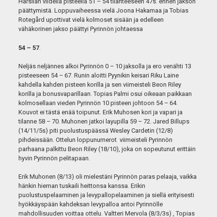
Härsilän viidellä pisteellä 51 – 54 tilanteeseen 47s. ennen jakson
päättymistä. Loppuvaiheessa vielä Joona Hakamaa ja Tobias
Rotegård upottivat vielä kolmoset sisään ja edelleen
vähäkorinen jakso päättyi Pyrinnön johtaessa
54 – 57
.
Neljäs neljännes alkoi Pyrinnön 0 – 10 jaksolla ja ero venähti 13
pisteeseen 54 – 67. Runin aloitti Pyynikin keisari Riku Laine
kahdella kahden pisteen korilla ja sen viimeisteli Beon Riley
korilla ja bonusvaparillaan. Topias Palmi osui oikeaan paikkaan
kolmosellaan vieden Pyrinnön 10 pisteen johtoon 54 – 64.
Kouvot ei tästä enää toipunut. Erik Muhosen kori ja vapari ja
tilanne 58 – 70. Muhonen jatkoi layupilla 59 – 72. Jared Billups
(14/11/5s) piti puolustuspäässä Wesley Cardetin (12/8)
pihdeissään. Ottelun loppunumerot
viimeisteli Pyrinnön
parhaana palkittu Beon Riley (18/10), joka on sopeutunut erittäin
hyvin Pyrinnön pelitapaan.
Erik Muhonen (8/13) oli mielestäni Pyrinnön paras pelaaja, vaikka
hänkin hieman tuskaili heittonsa kanssa. Erikin
puolustuspelaaminen ja levypallopelaaminen ja siellä erityisesti
hyökkäyspään kahdeksan levypalloa antoi Pyrinnölle
mahdollisuuden voittaa ottelu. Valtteri Mervola (8/3/3s) , Topias