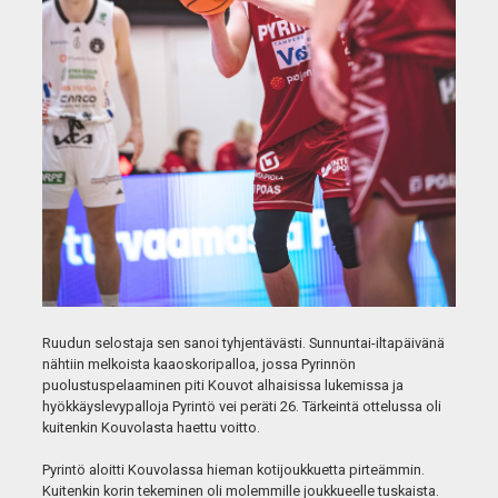
Ruudun selostaja sen sanoi tyhjentävästi. Sunnuntai-iltapäivänä
nähtiin melkoista kaaoskoripalloa, jossa Pyrinnön
puolustuspelaaminen piti Kouvot alhaisissa lukemissa ja
hyökkäyslevypalloja Pyrintö vei peräti 26. Tärkeintä ottelussa oli
kuitenkin Kouvolasta haettu voitto.
Pyrintö aloitti Kouvolassa hieman kotijoukkuetta pirteämmin.
Kuitenkin korin tekeminen oli molemmille joukkueelle tuskaista.