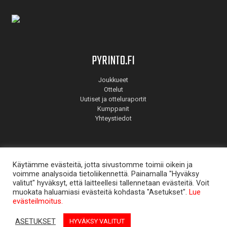
PYRINTO.FI
Joukkueet
Ottelut
Uutiset ja otteluraportit
Kumppanit
Yhteystiedot
Käytämme evästeitä, jotta sivustomme toimii oikein ja
voimme analysoida tietoliikennettä. Painamalla "Hyväksy
valitut" hyväksyt, että laitteellesi tallennetaan evästeitä. Voit
muokata haluamiasi evästeitä kohdasta "Asetukset".
Lue
© Pyrintö 2026. Suunnitellut
Mainostoimisto Aate
.
evästeilmoitus.
ASETUKSET
HYVÄKSY VALITUT