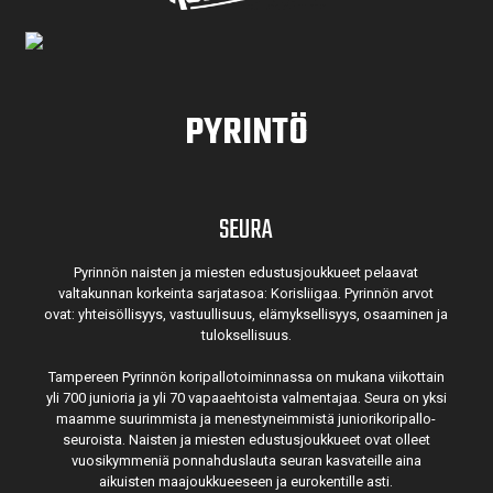
PYRINTÖ
SEURA
Pyrinnön naisten ja miesten edustusjoukkueet pelaavat
valtakunnan korkeinta sarjatasoa: Korisliigaa. Pyrinnön arvot
ovat: yhteisöl­lisyys, vastuul­lisuus, elämyk­sellisyys, osaaminen ja
tulok­sellisuus.
Tampereen Pyrinnön kori­pallo­toimin­nassa on mukana viikottain
yli 700 junioria ja yli 70 vapaa­ehtoista valmen­tajaa. Seura on yksi
maamme suurim­mista ja menes­tyneim­mistä juni­ori­kori­pallo­
seuroista. Naisten ja miesten edustus­joukkueet ovat olleet
vuosi­kymmeniä ponnahdus­lauta seuran kasvateille aina
aikuisten maa­joukkueeseen ja euro­kentille asti.