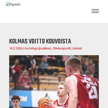
KOLMAS VOITTO KOUVOISTA
16.2.2026 | Korisliiga (joukkue), Otteluraportit, Uutiset