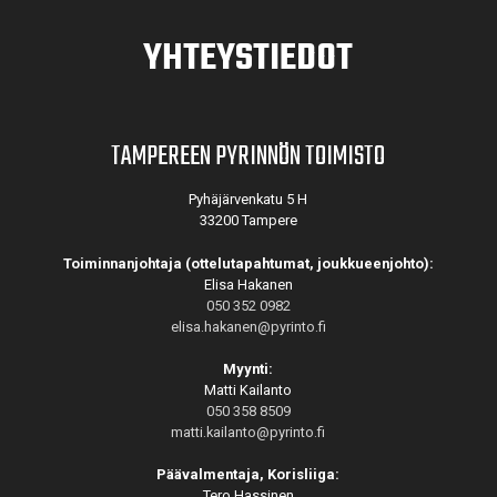
YHTEYSTIEDOT
TAMPEREEN PYRINNÖN TOIMISTO
Pyhäjärvenkatu 5 H
33200 Tampere
Toiminnanjohtaja (ottelutapahtumat, joukkueenjohto):
Elisa Hakanen
050 352 0982
elisa.hakanen@pyrinto.fi
Myynti:
Matti Kailanto
050 358 8509
matti.kailanto@pyrinto.fi
Päävalmentaja, Korisliiga:
Tero Hassinen