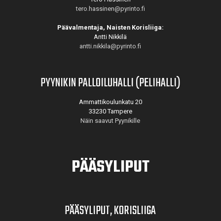
tero.hassinen@pyrinto.fi
Päävalmentaja, Naisten Korisliiga:
Antti Nikkilä
antti.nikkila@pyrinto.fi
PYYNIKIN PALLOILUHALLI (PELIHALLI)
Ammattikoulunkatu 20
33230 Tampere
Näin saavut Pyynikille
PÄÄSYLIPUT
PÄÄSYLIPUT, KORISLIIGA