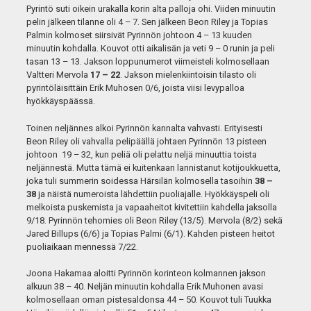
Pyrintö suti oikein urakalla korin alta palloja ohi. Viiden minuutin
pelin jälkeen tilanne oli 4 – 7. Sen jälkeen Beon Riley ja Topias
Palmin kolmoset siirsivät Pyrinnön johtoon 4 – 13 kuuden
minuutin kohdalla. Kouvot otti aikalisän ja veti 9 – 0 runin ja peli
tasan 13 – 13. Jakson loppunumerot viimeisteli kolmosellaan
Valtteri Mervola
17 – 22
. Jakson mielenkiintoisin tilasto oli
pyrintöläisittäin Erik Muhosen 0/6, joista viisi levypalloa
hyökkäyspäässä.
Toinen neljännes alkoi Pyrinnön kannalta vahvasti. Erityisesti
Beon Riley oli vahvalla pelipäällä johtaen Pyrinnön 13 pisteen
johtoon 19 – 32, kun peliä oli pelattu neljä minuuttia toista
neljännestä. Mutta tämä ei kuitenkaan lannistanut kotijoukkuetta,
joka tuli summerin soidessa Härsilän kolmosella tasoihin
38 –
38
ja näistä numeroista lähdettiin puoliajalle. Hyökkäyspeli oli
melkoista puskemista ja vapaaheitot kivitettiin kahdella jaksolla
9/18. Pyrinnön tehomies oli Beon Riley (13/5). Mervola (8/2) sekä
Jared Billups (6/6) ja Topias Palmi (6/1). Kahden pisteen heitot
puoliaikaan mennessä 7/22.
Joona Hakamaa aloitti Pyrinnön korinteon kolmannen jakson
alkuun 38 – 40. Neljän minuutin kohdalla Erik Muhonen avasi
kolmosellaan oman pistesaldonsa 44 – 50. Kouvot tuli Tuukka