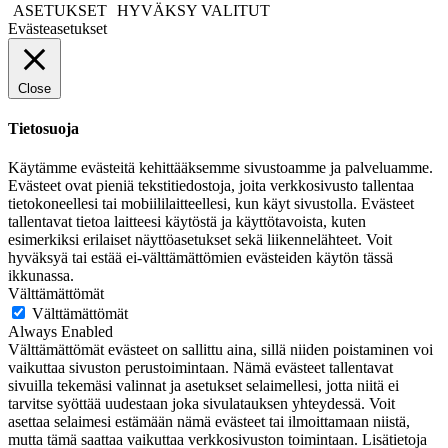
ASETUKSET
HYVÄKSY VALITUT
Evästeasetukset
Close
Tietosuoja
Käytämme evästeitä kehittääksemme sivustoamme ja palveluamme.
Evästeet ovat pieniä tekstitiedostoja, joita verkkosivusto tallentaa
tietokoneellesi tai mobiililaitteellesi, kun käyt sivustolla. Evästeet
tallentavat tietoa laitteesi käytöstä ja käyttötavoista, kuten
esimerkiksi erilaiset näyttöasetukset sekä liikennelähteet. Voit
hyväksyä tai estää ei-välttämättömien evästeiden käytön tässä
ikkunassa.
Välttämättömät
Välttämättömät
Always Enabled
Välttämättömät evästeet on sallittu aina, sillä niiden poistaminen voi
vaikuttaa sivuston perustoimintaan. Nämä evästeet tallentavat
sivuilla tekemäsi valinnat ja asetukset selaimellesi, jotta niitä ei
tarvitse syöttää uudestaan joka sivulatauksen yhteydessä. Voit
asettaa selaimesi estämään nämä evästeet tai ilmoittamaan niistä,
mutta tämä saattaa vaikuttaa verkkosivuston toimintaan. Lisätietoja