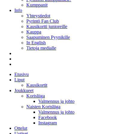
Kumppanit
Info
Yhteystiedot
Pyrintö Fan Club
Kausikortti junioreille
Kauppa
Saapuminen Pyynikille
In English
Tietoja medialle
Etusivu
Liput
Kausikortit
Joukkueet
Korisliiga
Valmennus ja johto
Naisten Korisliiga
Valmennus ja johto
Facebook
Instagram
Ottelut
Uutiset