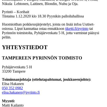
Nikula Lehtonen, Laitinen, Blondin, Nuhu ja Oja.
Pyrintö – Korihait
Tiistaina 1.12.2020 klo 18.30 Pyynikin palloiluhallissa
Huomioithan poikkeusjärjestelyt, joista on lisää infoa Uutiset-
osiossa. Liput kannattaa ostaa ennakkoon
tiketti.fi/pyrinto
tai
Pyrinnön toimistolta, Pyhäjärvenkatu 5 H, jotta varmistat pääsysi
peliin.
YHTEYSTIEDOT
TAMPEREEN PYRINNÖN TOIMISTO
Pyhäjärvenkatu 5 H
33200 Tampere
Toiminnanjohtaja (ottelutapahtumat, joukkueenjohto):
Elisa Hakanen
050 352 0982
elisa.hakanen@pyrinto.fi
Myynti:
Matti Kailanto