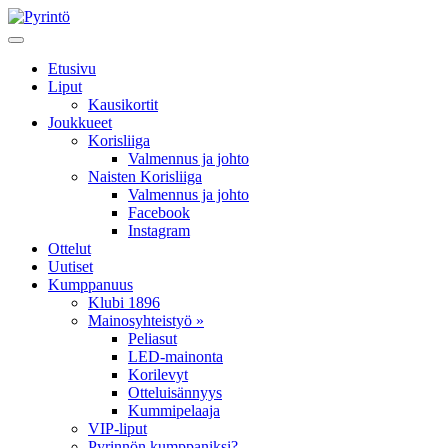
Etusivu
Liput
Kausikortit
Joukkueet
Korisliiga
Valmennus ja johto
Naisten Korisliiga
Valmennus ja johto
Facebook
Instagram
Ottelut
Uutiset
Kumppanuus
Klubi 1896
Mainosyhteistyö »
Peliasut
LED-mainonta
Korilevyt
Otteluisännyys
Kummipelaaja
VIP-liput
Pyrinnön kumppaniksi?