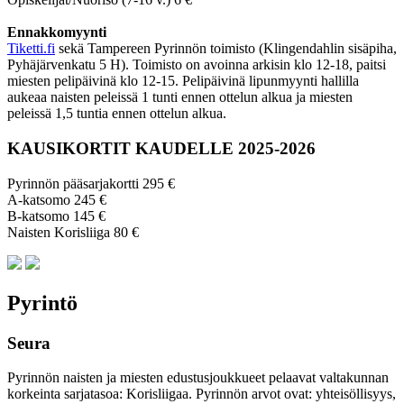
Ennakkomyynti
Tiketti.fi
sekä Tampereen Pyrinnön toimisto (Klingendahlin sisäpiha,
Pyhäjärvenkatu 5 H). Toimisto on avoinna arkisin klo 12-18, paitsi
miesten pelipäivinä klo 12-15. Pelipäivinä lipunmyynti hallilla
aukeaa naisten peleissä 1 tunti ennen ottelun alkua ja miesten
peleissä 1,5 tuntia ennen ottelun alkua.
KAUSIKORTIT KAUDELLE 2025-2026
Pyrinnön pääsarjakortti 295 €
A-katsomo 245 €
B-katsomo 145 €
Naisten Korisliiga 80 €
Pyrintö
Seura
Pyrinnön naisten ja miesten edustusjoukkueet pelaavat valtakunnan
korkeinta sarjatasoa: Korisliigaa. Pyrinnön arvot ovat: yhteisöl­lisyys,