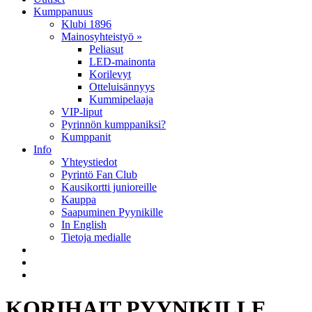
Kumppanuus
Klubi 1896
Mainosyhteistyö »
Peliasut
LED-mainonta
Korilevyt
Otteluisännyys
Kummipelaaja
VIP-liput
Pyrinnön kumppaniksi?
Kumppanit
Info
Yhteystiedot
Pyrintö Fan Club
Kausikortti junioreille
Kauppa
Saapuminen Pyynikille
In English
Tietoja medialle
KORIHAIT PYYNIKILLE