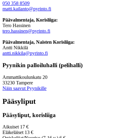
050 358 8509
matti.kailanto@pyrinto.fi
Päävalmentaja, Korisliiga:
Tero Hassinen
tero.hassinen@pyrinto.fi
Päävalmentaja, Naisten Korisliiga:
Antti Nikkilä
antti.nikkila@pyrinto.fi
Pyynikin palloiluhalli (pelihalli)
Ammattikoulunkatu 20
33230 Tampere
Näin saavut Pyynikille
Pääsyliput
Pääsyliput, korisliiga
Aikuiset 17 €
Eläkeläiset 13 €
Opiskelijat/Nuoriso (7-16 v.) 6 €