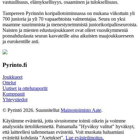
vastuul­lisuus, elämyk­sellisyys, osaaminen ja tulok­sellisuus.
Tampereen Pyrinnön kori­pallo­toimin­nassa on mukana viikottain yli
700 junioria ja yli 70 vapaa­ehtoista valmen­tajaa. Seura on yksi
maamme suurim­mista ja menes­tyneim­mistä juni­ori­kori­pallo­seuroista.
Naisten ja miesten edustus­joukkueet ovat olleet vuosi­kymmeniä
ponnahdus­lauta seuran kasvateille aina aikuisten maa­joukkueeseen
ja euro­kentille asti.
Pyrinto.fi
Joukkueet
Ottelut
Uutiset ja otteluraportit
Kumppanit
Yhteystiedot
© Pyrintö 2026. Suunnitellut
Mainostoimisto Aate
.
Käytämme evästeitä, jotta sivustomme toimii oikein ja voimme
analysoida tietoliikennettä. Painamalla "Hyväksy valitut" hyväksyt,
että laitteellesi tallennetaan evästeitä. Voit muokata haluamiasi
evästeitä kohdasta "Asetukset".
Lue evästeilmoitus.