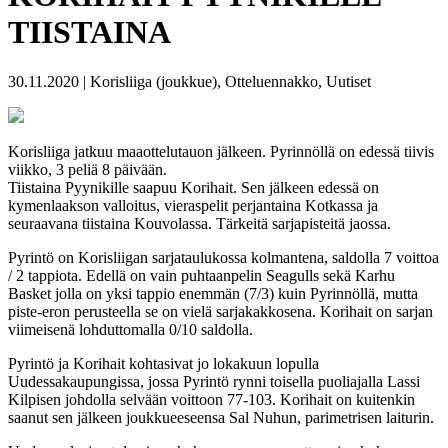
TIISTAINA
30.11.2020 | Korisliiga (joukkue), Otteluennakko, Uutiset
Korisliiga jatkuu maaottelutauon jälkeen. Pyrinnöllä on edessä tiivis
viikko, 3 peliä 8 päivään.
Tiistaina Pyynikille saapuu Korihait. Sen jälkeen edessä on
kymenlaakson valloitus, vieraspelit perjantaina Kotkassa ja
seuraavana tiistaina Kouvolassa. Tärkeitä sarjapisteitä jaossa.
Pyrintö on Korisliigan sarjataulukossa kolmantena, saldolla 7 voittoa
/ 2 tappiota. Edellä on vain puhtaanpelin Seagulls sekä Karhu
Basket jolla on yksi tappio enemmän (7/3) kuin Pyrinnöllä, mutta
piste-eron perusteella se on vielä sarjakakkosena. Korihait on sarjan
viimeisenä lohduttomalla 0/10 saldolla.
Pyrintö ja Korihait kohtasivat jo lokakuun lopulla
Uudessakaupungissa, jossa Pyrintö rynni toisella puoliajalla Lassi
Kilpisen johdolla selvään voittoon 77-103. Korihait on kuitenkin
saanut sen jälkeen joukkueeseensa Sal Nuhun, parimetrisen laiturin.