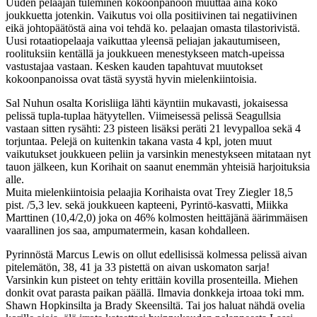
Uuden pelaajan tuleminen kokoonpanoon muuttaa aina koko
joukkuetta jotenkin. Vaikutus voi olla positiivinen tai negatiivinen
eikä johtopäätöstä aina voi tehdä ko. pelaajan omasta tilastorivistä.
Uusi rotaatiopelaaja vaikuttaa yleensä peliajan jakautumiseen,
roolituksiin kentällä ja joukkueen menestykseen match-upeissa
vastustajaa vastaan. Kesken kauden tapahtuvat muutokset
kokoonpanoissa ovat tästä syystä hyvin mielenkiintoisia.
Sal Nuhun osalta Korisliiga lähti käyntiin mukavasti, jokaisessa
pelissä tupla-tuplaa hätyytellen. Viimeisessä pelissä Seagullsia
vastaan sitten rysähti: 23 pisteen lisäksi peräti 21 levypalloa sekä 4
torjuntaa. Pelejä on kuitenkin takana vasta 4 kpl, joten muut
vaikutukset joukkueen peliin ja varsinkin menestykseen mitataan nyt
tauon jälkeen, kun Korihait on saanut enemmän yhteisiä harjoituksia
alle.
Muita mielenkiintoisia pelaajia Korihaista ovat Trey Ziegler 18,5
pist. /5,3 lev. sekä joukkueen kapteeni, Pyrintö-kasvatti, Miikka
Marttinen (10,4/2,0) joka on 46% kolmosten heittäjänä äärimmäisen
vaarallinen jos saa, ampumatermein, kasan kohdalleen.
Pyrinnöstä Marcus Lewis on ollut edellisissä kolmessa pelissä aivan
pitelemätön, 38, 41 ja 33 pistettä on aivan uskomaton sarja!
Varsinkin kun pisteet on tehty erittäin kovilla prosenteilla. Miehen
donkit ovat parasta paikan päällä. Ilmavia donkkeja irtoaa toki mm.
Shawn Hopkinsilta ja Brady Skeensiltä. Tai jos haluat nähdä ovelia