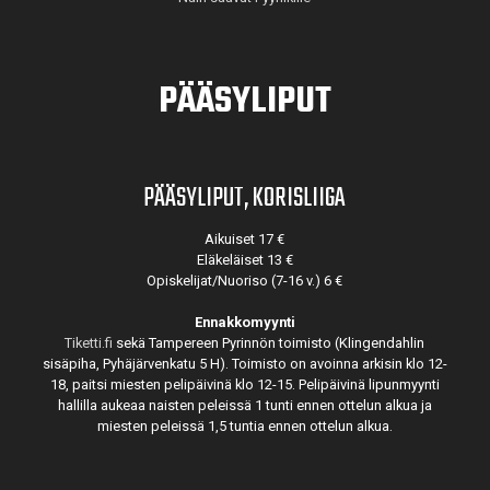
PÄÄSYLIPUT
PÄÄSYLIPUT, KORISLIIGA
Aikuiset 17 €
Eläkeläiset 13 €
Opiskelijat/Nuoriso (7-16 v.) 6 €
Ennakkomyynti
Tiketti.fi
sekä Tampereen Pyrinnön toimisto (Klingendahlin
sisäpiha, Pyhäjärvenkatu 5 H). Toimisto on avoinna arkisin klo 12-
18, paitsi miesten pelipäivinä klo 12-15. Pelipäivinä lipunmyynti
hallilla aukeaa naisten peleissä 1 tunti ennen ottelun alkua ja
miesten peleissä 1,5 tuntia ennen ottelun alkua.