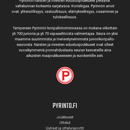
Pyrinnön naisten ja miesten edustusjoukkueet pelaavat
valtakunnan korkeinta sarjatasoa: Korisliigaa. Pyrinnön arvot
ovat: yhteisöl­lisyys, vastuul­lisuus, elämyk­sellisyys, osaaminen ja
tulok­sellisuus.
Tampereen Pyrinnön kori­pallo­toimin­nassa on mukana viikottain
yli 700 junioria ja yli 70 vapaa­ehtoista valmen­tajaa. Seura on yksi
maamme suurim­mista ja menes­tyneim­mistä juni­ori­kori­pallo­
seuroista. Naisten ja miesten edustus­joukkueet ovat olleet
vuosi­kymmeniä ponnahdus­lauta seuran kasvateille aina
aikuisten maa­joukkueeseen ja euro­kentille asti.
PYRINTO.FI
Joukkueet
Ottelut
Uutiset ja otteluraportit