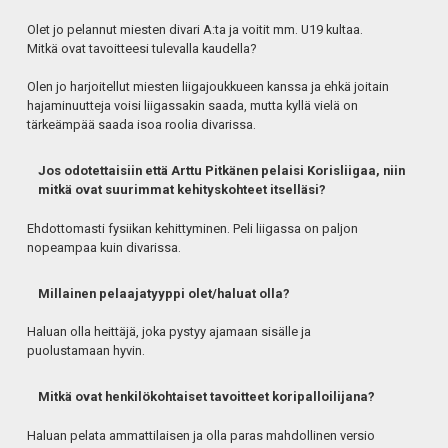
Olet jo pelannut miesten divari A:ta ja voitit mm. U19 kultaa.
Mitkä ovat tavoitteesi tulevalla kaudella?
Olen jo harjoitellut miesten liigajoukkueen kanssa ja ehkä joitain
hajaminuutteja voisi liigassakin saada, mutta kyllä vielä on
tärkeämpää saada isoa roolia divarissa.
Jos odotettaisiin että Arttu Pitkänen pelaisi Korisliigaa, niin
mitkä ovat suurimmat kehityskohteet itselläsi?
Ehdottomasti fysiikan kehittyminen. Peli liigassa on paljon
nopeampaa kuin divarissa.
Millainen pelaajatyyppi olet/haluat olla?
Haluan olla heittäjä, joka pystyy ajamaan sisälle ja
puolustamaan hyvin.
Mitkä ovat henkilökohtaiset tavoitteet koripalloilijana?
Haluan pelata ammattilaisen ja olla paras mahdollinen versio