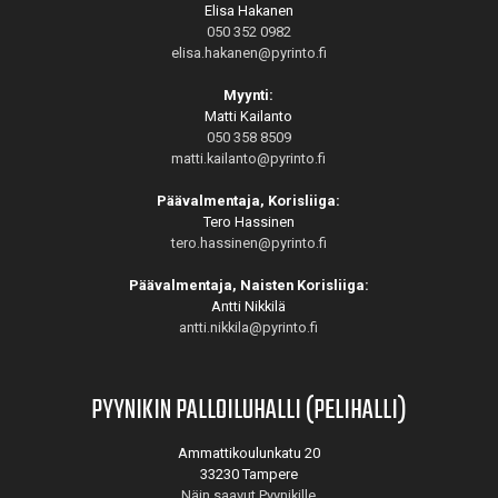
Elisa Hakanen
050 352 0982
elisa.hakanen@pyrinto.fi
Myynti:
Matti Kailanto
050 358 8509
matti.kailanto@pyrinto.fi
Päävalmentaja, Korisliiga:
Tero Hassinen
tero.hassinen@pyrinto.fi
Päävalmentaja, Naisten Korisliiga:
Antti Nikkilä
antti.nikkila@pyrinto.fi
PYYNIKIN PALLOILUHALLI (PELIHALLI)
Ammattikoulunkatu 20
33230 Tampere
Näin saavut Pyynikille