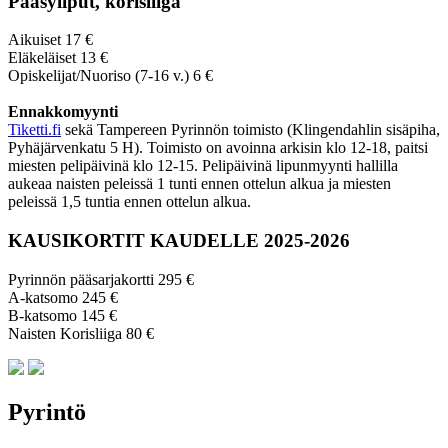
Pääsyliput, korisliiga
Aikuiset 17 €
Eläkeläiset 13 €
Opiskelijat/Nuoriso (7-16 v.) 6 €
Ennakkomyynti
Tiketti.fi
sekä Tampereen Pyrinnön toimisto (Klingendahlin sisäpiha,
Pyhäjärvenkatu 5 H). Toimisto on avoinna arkisin klo 12-18, paitsi
miesten pelipäivinä klo 12-15. Pelipäivinä lipunmyynti hallilla
aukeaa naisten peleissä 1 tunti ennen ottelun alkua ja miesten
peleissä 1,5 tuntia ennen ottelun alkua.
KAUSIKORTIT KAUDELLE 2025-2026
Pyrinnön pääsarjakortti 295 €
A-katsomo 245 €
B-katsomo 145 €
Naisten Korisliiga 80 €
Pyrintö