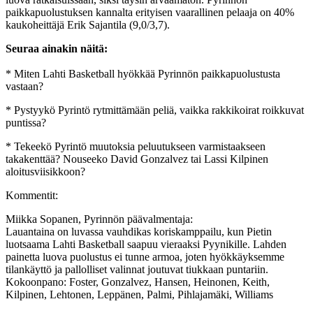
paikkapuolustuksen kannalta erityisen vaarallinen pelaaja on 40%
kaukoheittäjä Erik Sajantila (9,0/3,7).
Seuraa ainakin näitä:
* Miten Lahti Basketball hyökkää Pyrinnön paikkapuolustusta
vastaan?
* Pystyykö Pyrintö rytmittämään peliä, vaikka rakkikoirat roikkuvat
puntissa?
* Tekeekö Pyrintö muutoksia peluutukseen varmistaakseen
takakenttää? Nouseeko David Gonzalvez tai Lassi Kilpinen
aloitusviisikkoon?
Kommentit:
Miikka Sopanen, Pyrinnön päävalmentaja:
Lauantaina on luvassa vauhdikas koriskamppailu, kun Pietin
luotsaama Lahti Basketball saapuu vieraaksi Pyynikille. Lahden
painetta luova puolustus ei tunne armoa, joten hyökkäyksemme
tilankäyttö ja pallolliset valinnat joutuvat tiukkaan puntariin.
Kokoonpano: Foster, Gonzalvez, Hansen, Heinonen, Keith,
Kilpinen, Lehtonen, Leppänen, Palmi, Pihlajamäki, Williams