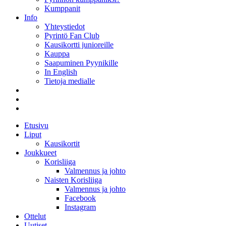
Kumppanit
Info
Yhteystiedot
Pyrintö Fan Club
Kausikortti junioreille
Kauppa
Saapuminen Pyynikille
In English
Tietoja medialle
Etusivu
Liput
Kausikortit
Joukkueet
Korisliiga
Valmennus ja johto
Naisten Korisliiga
Valmennus ja johto
Facebook
Instagram
Ottelut
Uutiset