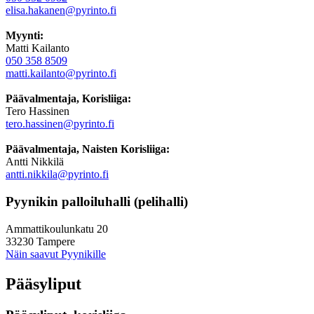
elisa.hakanen@pyrinto.fi
Myynti:
Matti Kailanto
050 358 8509
matti.kailanto@pyrinto.fi
Päävalmentaja, Korisliiga:
Tero Hassinen
tero.hassinen@pyrinto.fi
Päävalmentaja, Naisten Korisliiga:
Antti Nikkilä
antti.nikkila@pyrinto.fi
Pyynikin palloiluhalli (pelihalli)
Ammattikoulunkatu 20
33230 Tampere
Näin saavut Pyynikille
Pääsyliput