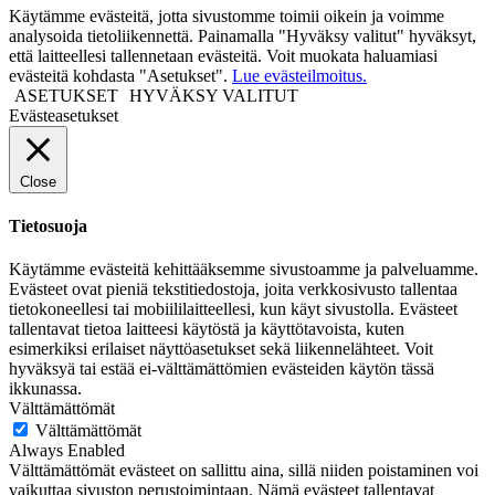
Käytämme evästeitä, jotta sivustomme toimii oikein ja voimme
analysoida tietoliikennettä. Painamalla "Hyväksy valitut" hyväksyt,
että laitteellesi tallennetaan evästeitä. Voit muokata haluamiasi
evästeitä kohdasta "Asetukset".
Lue evästeilmoitus.
ASETUKSET
HYVÄKSY VALITUT
Evästeasetukset
Close
Tietosuoja
Käytämme evästeitä kehittääksemme sivustoamme ja palveluamme.
Evästeet ovat pieniä tekstitiedostoja, joita verkkosivusto tallentaa
tietokoneellesi tai mobiililaitteellesi, kun käyt sivustolla. Evästeet
tallentavat tietoa laitteesi käytöstä ja käyttötavoista, kuten
esimerkiksi erilaiset näyttöasetukset sekä liikennelähteet. Voit
hyväksyä tai estää ei-välttämättömien evästeiden käytön tässä
ikkunassa.
Välttämättömät
Välttämättömät
Always Enabled
Välttämättömät evästeet on sallittu aina, sillä niiden poistaminen voi
vaikuttaa sivuston perustoimintaan. Nämä evästeet tallentavat