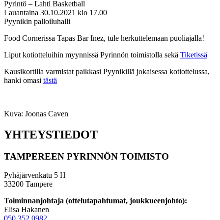
Pyrintö – Lahti Basketball
Lauantaina 30.10.2021 klo 17.00
Pyynikin palloiluhalli
Food Cornerissa Tapas Bar Inez, tule herkuttelemaan puoliajalla!
Liput kotiotteluihin myynnissä Pyrinnön toimistolla sekä
Tiketissä
Kausikortilla varmistat paikkasi Pyynikillä jokaisessa kotiottelussa,
hanki omasi
tästä
Kuva: Joonas Caven
YHTEYSTIEDOT
TAMPEREEN PYRINNÖN TOIMISTO
Pyhäjärvenkatu 5 H
33200 Tampere
Toiminnanjohtaja (ottelutapahtumat, joukkueenjohto):
Elisa Hakanen
050 352 0982