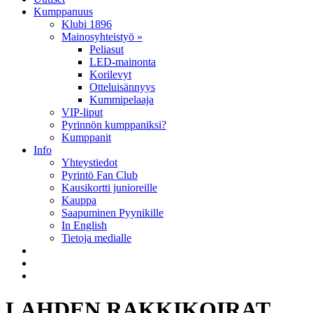
Kumppanuus
Klubi 1896
Mainosyhteistyö »
Peliasut
LED-mainonta
Korilevyt
Otteluisännyys
Kummipelaaja
VIP-liput
Pyrinnön kumppaniksi?
Kumppanit
Info
Yhteystiedot
Pyrintö Fan Club
Kausikortti junioreille
Kauppa
Saapuminen Pyynikille
In English
Tietoja medialle
LAHDEN RAKKIKOIRAT