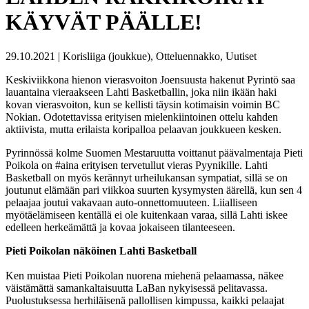
KÄYVÄT PÄÄLLE!
29.10.2021 | Korisliiga (joukkue), Otteluennakko, Uutiset
Keskiviikkona hienon vierasvoiton Joensuusta hakenut Pyrintö saa
lauantaina vieraakseen Lahti Basketballin, joka niin ikään haki
kovan vierasvoiton, kun se kellisti täysin kotimaisin voimin BC
Nokian. Odotettavissa erityisen mielenkiintoinen ottelu kahden
aktiivista, mutta erilaista koripalloa pelaavan joukkueen kesken.
Pyrinnössä kolme Suomen Mestaruutta voittanut päävalmentaja Pieti
Poikola on #aina erityisen tervetullut vieras Pyynikille. Lahti
Basketball on myös kerännyt urheilukansan sympatiat, sillä se on
joutunut elämään pari viikkoa suurten kysymysten äärellä, kun sen 4
pelaajaa joutui vakavaan auto-onnettomuuteen. Liialliseen
myötäelämiseen kentällä ei ole kuitenkaan varaa, sillä Lahti iskee
edelleen herkeämättä ja kovaa jokaiseen tilanteeseen.
Pieti Poikolan näköinen Lahti Basketball
Ken muistaa Pieti Poikolan nuorena miehenä pelaamassa, näkee
väistämättä samankaltaisuutta LaBan nykyisessä pelitavassa.
Puolustuksessa herhiläisenä pallollisen kimpussa, kaikki pelaajat