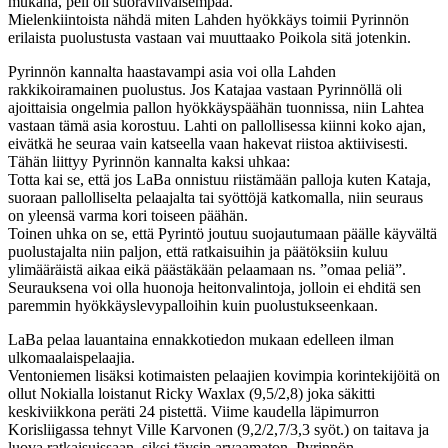
mukana, peli oli suoraviivaisempaa.
Mielenkiintoista nähdä miten Lahden hyökkäys toimii Pyrinnön
erilaista puolustusta vastaan vai muuttaako Poikola sitä jotenkin.
Pyrinnön kannalta haastavampi asia voi olla Lahden
rakkikoiramainen puolustus. Jos Katajaa vastaan Pyrinnöllä oli
ajoittaisia ongelmia pallon hyökkäyspäähän tuonnissa, niin Lahtea
vastaan tämä asia korostuu. Lahti on pallollisessa kiinni koko ajan,
eivätkä he seuraa vain katseella vaan hakevat riistoa aktiivisesti.
Tähän liittyy Pyrinnön kannalta kaksi uhkaa:
Totta kai se, että jos LaBa onnistuu riistämään palloja kuten Kataja,
suoraan pallolliselta pelaajalta tai syöttöjä katkomalla, niin seuraus
on yleensä varma kori toiseen päähän.
Toinen uhka on se, että Pyrintö joutuu suojautumaan päälle käyvältä
puolustajalta niin paljon, että ratkaisuihin ja päätöksiin kuluu
ylimääräistä aikaa eikä päästäkään pelaamaan ns. ”omaa peliä”.
Seurauksena voi olla huonoja heitonvalintoja, jolloin ei ehditä sen
paremmin hyökkäyslevypalloihin kuin puolustukseenkaan.
LaBa pelaa lauantaina ennakkotiedon mukaan edelleen ilman
ulkomaalaispelaajia.
Ventoniemen lisäksi kotimaisten pelaajien kovimpia korintekijöitä on
ollut Nokialla loistanut Ricky Waxlax (9,5/2,8) joka säkitti
keskiviikkona peräti 24 pistettä. Viime kaudella läpimurron
Korisliigassa tehnyt Ville Karvonen (9,2/2,7/3,3 syöt.) on taitava ja
luova ratkaisuissaan, siksi täysin arvaamaton. Pyrinnön