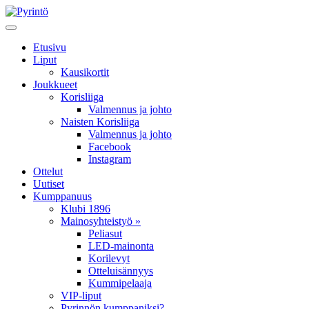
Etusivu
Liput
Kausikortit
Joukkueet
Korisliiga
Valmennus ja johto
Naisten Korisliiga
Valmennus ja johto
Facebook
Instagram
Ottelut
Uutiset
Kumppanuus
Klubi 1896
Mainosyhteistyö »
Peliasut
LED-mainonta
Korilevyt
Otteluisännyys
Kummipelaaja
VIP-liput
Pyrinnön kumppaniksi?