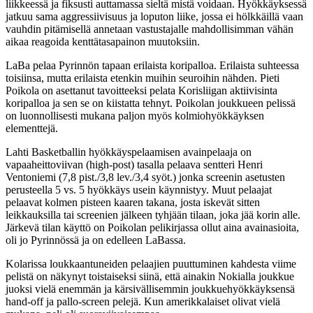
liikkeessä ja fiksusti auttamassa sieltä mistä voidaan. Hyökkäyksessä
jatkuu sama aggressiivisuus ja loputon liike, jossa ei hölkkäillä vaan
vauhdin pitämisellä annetaan vastustajalle mahdollisimman vähän
aikaa reagoida kenttätasapainon muutoksiin.
LaBa pelaa Pyrinnön tapaan erilaista koripalloa. Erilaista suhteessa
toisiinsa, mutta erilaista etenkin muihin seuroihin nähden. Pieti
Poikola on asettanut tavoitteeksi pelata Korisliigan aktiivisinta
koripalloa ja sen se on kiistatta tehnyt. Poikolan joukkueen pelissä
on luonnollisesti mukana paljon myös kolmiohyökkäyksen
elementtejä.
Lahti Basketballin hyökkäyspelaamisen avainpelaaja on
vapaaheittoviivan (high-post) tasalla pelaava sentteri Henri
Ventoniemi (7,8 pist./3,8 lev./3,4 syöt.) jonka screenin asetusten
perusteella 5 vs. 5 hyökkäys usein käynnistyy. Muut pelaajat
pelaavat kolmen pisteen kaaren takana, josta iskevät sitten
leikkauksilla tai screenien jälkeen tyhjään tilaan, joka jää korin alle.
Järkevä tilan käyttö on Poikolan pelikirjassa ollut aina avainasioita,
oli jo Pyrinnössä ja on edelleen LaBassa.
Kolarissa loukkaantuneiden pelaajien puuttuminen kahdesta viime
pelistä on näkynyt toistaiseksi siinä, että ainakin Nokialla joukkue
juoksi vielä enemmän ja kärsivällisemmin joukkuehyökkäyksensä
hand-off ja pallo-screen pelejä. Kun amerikkalaiset olivat vielä