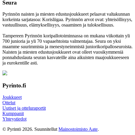
Seura
Pyrinnön naisten ja miesten edustusjoukkueet pelaavat valtakunnan
korkeinta sarjatasoa: Korisliigaa. Pyrinnön arvot ovat: yhteisöl­lisyys,
vastuul­lisuus, elämyk­sellisyys, osaaminen ja tulok­sellisuus.
Tampereen Pyrinnön kori­pallo­toimin­nassa on mukana viikottain yli
700 junioria ja yli 70 vapaa­ehtoista valmen­tajaa. Seura on yksi
maamme suurim­mista ja menes­tyneim­mistä juni­ori­kori­pallo­seuroista.
Naisten ja miesten edustus­joukkueet ovat olleet vuosi­kymmeniä
ponnahdus­lauta seuran kasvateille aina aikuisten maa­joukkueeseen
ja euro­kentille asti.
Pyrinto.fi
Joukkueet
Ottelut
Uutiset ja otteluraportit
Kumppanit
Yhteystiedot
© Pyrintö 2026. Suunnitellut
Mainostoimisto Aate
.