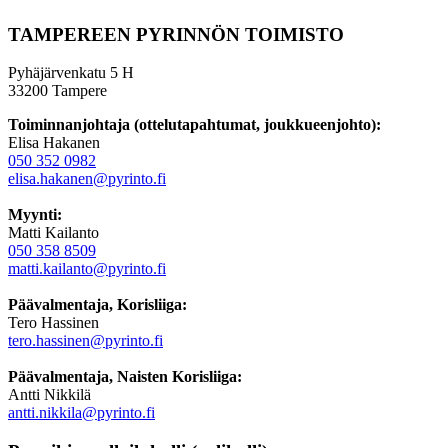
TAMPEREEN PYRINNÖN TOIMISTO
Pyhäjärvenkatu 5 H
33200 Tampere
Toiminnanjohtaja (ottelutapahtumat, joukkueenjohto):
Elisa Hakanen
050 352 0982
elisa.hakanen@pyrinto.fi
Myynti:
Matti Kailanto
050 358 8509
matti.kailanto@pyrinto.fi
Päävalmentaja, Korisliiga:
Tero Hassinen
tero.hassinen@pyrinto.fi
Päävalmentaja, Naisten Korisliiga:
Antti Nikkilä
antti.nikkila@pyrinto.fi