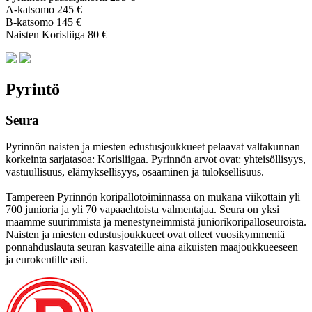
A-katsomo 245 €
B-katsomo 145 €
Naisten Korisliiga 80 €
Pyrintö
Seura
Pyrinnön naisten ja miesten edustusjoukkueet pelaavat valtakunnan
korkeinta sarjatasoa: Korisliigaa. Pyrinnön arvot ovat: yhteisöl­lisyys,
vastuul­lisuus, elämyk­sellisyys, osaaminen ja tulok­sellisuus.
Tampereen Pyrinnön kori­pallo­toimin­nassa on mukana viikottain yli
700 junioria ja yli 70 vapaa­ehtoista valmen­tajaa. Seura on yksi
maamme suurim­mista ja menes­tyneim­mistä juni­ori­kori­pallo­seuroista.
Naisten ja miesten edustus­joukkueet ovat olleet vuosi­kymmeniä
ponnahdus­lauta seuran kasvateille aina aikuisten maa­joukkueeseen
ja euro­kentille asti.