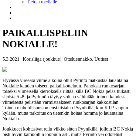
Tietoja medialle
PAIKALLISPELIIN
NOKIALLE!
5.3.2021 | Korisliiga (joukkue), Otteluennakko, Uutiset
Hyvässä vireessä viime aikoina ollut Pyrintö matkustaa lauantaina
Nokialle kauden toiseen paikallisotteluun. Panoksia runkosarjan
toiseksi viimeisellä kierroksella riittää, sillä BC Nokia pelaa tiukasti
sijoista 5.-8. ja Pyrinnön täytyy voittaa vähintään toinen kahdesta
viimeisestä pelistään varmistaakseen runkosarjan kakkostilan.
Toinen mahdollisuus on ensi tiistaina Pyynikillä, kun KTP saapuu
kylään, mutta tarkoitus on tietenkin hoitaa homma jo lauantaina
Nokialla.
Joukkueet kohtasivat reilu viikko sitten Pyynikillä, jolloin BC Nokia
pisti hyvin kampoihin loppuun asti, mutta Pyrintö vei odotetusti