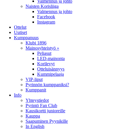
Valmennus ja johto
Naisten Korisliiga
Valmennus ja johto
Facebook
Instagram
Ottelut
Uutiset
Kumppanuus
Klubi 1896
Mainosyhteistyö »
Peliasut
LED-mainonta
Korilevyt
Otteluisännyys
Kummipelaaja
VIP-liput
Pyrinnön kumppaniksi?
Kumppanit
Info
Yhteystiedot
Pyrintö Fan Club
Kausikortti junioreille
Kauppa
Saapuminen Pyynikille
In English