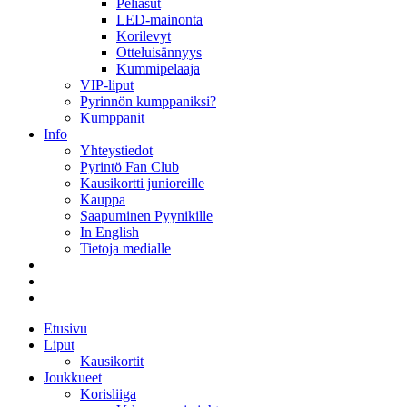
Peliasut
LED-mainonta
Korilevyt
Otteluisännyys
Kummipelaaja
VIP-liput
Pyrinnön kumppaniksi?
Kumppanit
Info
Yhteystiedot
Pyrintö Fan Club
Kausikortti junioreille
Kauppa
Saapuminen Pyynikille
In English
Tietoja medialle
Etusivu
Liput
Kausikortit
Joukkueet
Korisliiga