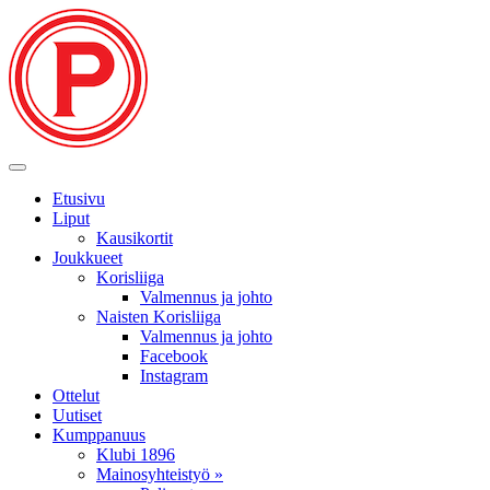
Etusivu
Liput
Kausikortit
Joukkueet
Korisliiga
Valmennus ja johto
Naisten Korisliiga
Valmennus ja johto
Facebook
Instagram
Ottelut
Uutiset
Kumppanuus
Klubi 1896
Mainosyhteistyö »