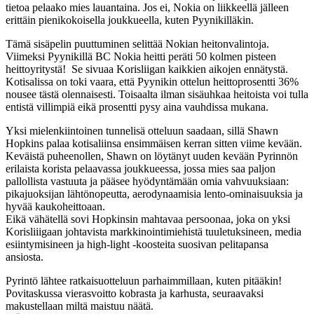
tietoa pelaako mies lauantaina. Jos ei, Nokia on liikkeellä jälleen
erittäin pienikokoisella joukkueella, kuten Pyynikilläkin.
Tämä sisäpelin puuttuminen selittää Nokian heitonvalintoja.
Viimeksi Pyynikillä BC Nokia heitti peräti 50 kolmen pisteen
heittoyritystä! Se sivuaa Korisliigan kaikkien aikojen ennätystä.
Kotisalissa on toki vaara, että Pyynikin ottelun heittoprosentti 36%
nousee tästä olennaisesti. Toisaalta ilman sisäuhkaa heitoista voi tulla
entistä villimpiä eikä prosentti pysy aina vauhdissa mukana.
Yksi mielenkiintoinen tunnelisä otteluun saadaan, sillä Shawn
Hopkins palaa kotisaliinsa ensimmäisen kerran sitten viime kevään.
Keväistä puheenollen, Shawn on löytänyt uuden kevään Pyrinnön
erilaista korista pelaavassa joukkueessa, jossa mies saa paljon
pallollista vastuuta ja pääsee hyödyntämään omia vahvuuksiaan:
pikajuoksijan lähtönopeutta, aerodynaamisia lento-ominaisuuksia ja
hyvää kaukoheittoaan.
Eikä vähätellä sovi Hopkinsin mahtavaa persoonaa, joka on yksi
Korisliiigaan johtavista markkinointimiehistä tuuletuksineen, media
esiintymisineen ja high-light -koosteita suosivan pelitapansa
ansiosta.
Pyrintö lähtee ratkaisuotteluun parhaimmillaan, kuten pitääkin!
Povitaskussa vierasvoitto kobrasta ja karhusta, seuraavaksi
makustellaan miltä maistuu näätä.