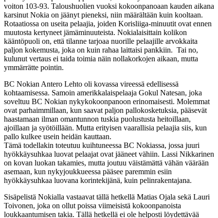
voiton 103-93. Taloushuolien vuoksi kokoonpanoaan kauden aikana
karsinut Nokia on jäänyt pieneksi, niin määrältään kuin kooltaan.
Rotaatiossa on useita pelaajia, joiden Korisliiga-minuutit ovat ennen
muutosta kertyneet jämäminuuteista. Nokialaisittain kolikon
kääntöpuoli on, että tilanne tarjoaa nuorille pelaajille arvokkaita
paljon kokemusta, joka on kuin rahaa laittaisi pankkiin. Tai no,
kulunut vertaus ei taida toimia näin nollakorkojen aikaan, mutta
ymmärrätte pointin.
BC Nokian Antero Lehto oli kovassa vireessä edellisessä
kohtaamisessa. Samoin amerikkalaispelaaja Gokul Natesan, joka
soveltuu BC Nokian nykykokoonpanoon erinomaisesti. Molemmat
ovat parhaimmillaan, kun saavat paljon pallokosketuksia, pääsevät
haastamaan ilman omantunnon tuskia puolustusta heitoillaan,
ajoillaan ja syötöillään. Mutta erityisen vaarallisia pelaajia siis, kun
pallo kulkee usein heidän kauttaan.
Tämä todellakin toteutuu kuihtuneessa BC Nokiassa, jossa juuri
hyökkäysuhkaa luovat pelaajat ovat jääneet vähiin. Lassi Nikkarinen
on kovan luokan takamies, mutta joutuu väistämättä vähän väärään
asemaan, kun nykyjoukkueessa pääsee paremmin esiin
hyökkäysuhkaa luovana korintekijänä, kuin pelinrakentajana.
Sisäpelistä Nokialla vastaavat tällä hetkellä Matias Ojala sekä Lauri
Toivonen, joka on ollut poissa viimeisistä kokoonpanoista
loukkaantumisen takia. Tällä hetkellä ei ole helposti löydettävää