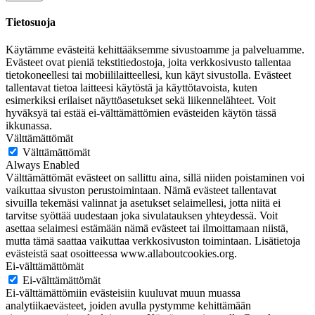
Tietosuoja
Käytämme evästeitä kehittääksemme sivustoamme ja palveluamme.
Evästeet ovat pieniä tekstitiedostoja, joita verkkosivusto tallentaa
tietokoneellesi tai mobiililaitteellesi, kun käyt sivustolla. Evästeet
tallentavat tietoa laitteesi käytöstä ja käyttötavoista, kuten
esimerkiksi erilaiset näyttöasetukset sekä liikennelähteet. Voit
hyväksyä tai estää ei-välttämättömien evästeiden käytön tässä
ikkunassa.
Välttämättömät
Välttämättömät
Always Enabled
Välttämättömät evästeet on sallittu aina, sillä niiden poistaminen voi
vaikuttaa sivuston perustoimintaan. Nämä evästeet tallentavat
sivuilla tekemäsi valinnat ja asetukset selaimellesi, jotta niitä ei
tarvitse syöttää uudestaan joka sivulatauksen yhteydessä. Voit
asettaa selaimesi estämään nämä evästeet tai ilmoittamaan niistä,
mutta tämä saattaa vaikuttaa verkkosivuston toimintaan. Lisätietoja
evästeistä saat osoitteessa www.allaboutcookies.org.
Ei-välttämättömät
Ei-välttämättömät
Ei-välttämättömiin evästeisiin kuuluvat muun muassa
analytiikaevästeet, joiden avulla pystymme kehittämään