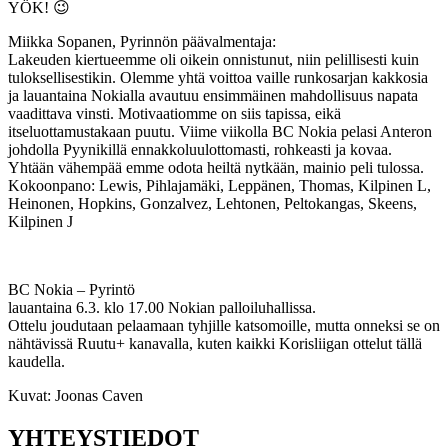
YÖK! 😉
Miikka Sopanen, Pyrinnön päävalmentaja:
Lakeuden kiertueemme oli oikein onnistunut, niin pelillisesti kuin
tuloksellisestikin. Olemme yhtä voittoa vaille runkosarjan kakkosia
ja lauantaina Nokialla avautuu ensimmäinen mahdollisuus napata
vaadittava vinsti. Motivaatiomme on siis tapissa, eikä
itseluottamustakaan puutu. Viime viikolla BC Nokia pelasi Anteron
johdolla Pyynikillä ennakkoluulottomasti, rohkeasti ja kovaa.
Yhtään vähempää emme odota heiltä nytkään, mainio peli tulossa.
Kokoonpano: Lewis, Pihlajamäki, Leppänen, Thomas, Kilpinen L,
Heinonen, Hopkins, Gonzalvez, Lehtonen, Peltokangas, Skeens,
Kilpinen J
BC Nokia – Pyrintö
lauantaina 6.3. klo 17.00 Nokian palloiluhallissa.
Ottelu joudutaan pelaamaan tyhjille katsomoille, mutta onneksi se on
nähtävissä Ruutu+ kanavalla, kuten kaikki Korisliigan ottelut tällä
kaudella.
Kuvat: Joonas Caven
YHTEYSTIEDOT