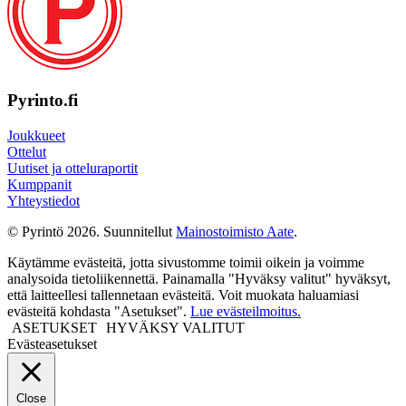
Pyrinto.fi
Joukkueet
Ottelut
Uutiset ja otteluraportit
Kumppanit
Yhteystiedot
© Pyrintö 2026. Suunnitellut
Mainostoimisto Aate
.
Käytämme evästeitä, jotta sivustomme toimii oikein ja voimme
analysoida tietoliikennettä. Painamalla "Hyväksy valitut" hyväksyt,
että laitteellesi tallennetaan evästeitä. Voit muokata haluamiasi
evästeitä kohdasta "Asetukset".
Lue evästeilmoitus.
ASETUKSET
HYVÄKSY VALITUT
Evästeasetukset
Close