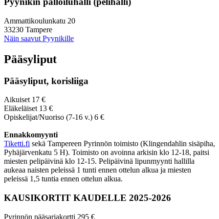
Pyynikin palloiluhalli (pelihalli)
Ammattikoulunkatu 20
33230 Tampere
Näin saavut Pyynikille
Pääsyliput
Pääsyliput, korisliiga
Aikuiset 17 €
Eläkeläiset 13 €
Opiskelijat/Nuoriso (7-16 v.) 6 €
Ennakkomyynti
Tiketti.fi
sekä Tampereen Pyrinnön toimisto (Klingendahlin sisäpiha,
Pyhäjärvenkatu 5 H). Toimisto on avoinna arkisin klo 12-18, paitsi
miesten pelipäivinä klo 12-15. Pelipäivinä lipunmyynti hallilla
aukeaa naisten peleissä 1 tunti ennen ottelun alkua ja miesten
peleissä 1,5 tuntia ennen ottelun alkua.
KAUSIKORTIT KAUDELLE 2025-2026
Pyrinnön pääsarjakortti 295 €