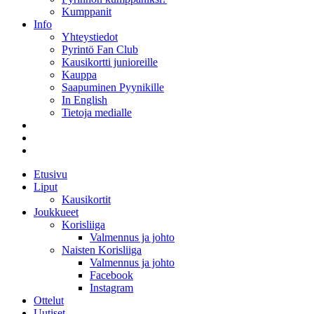
Kumppanit
Info
Yhteystiedot
Pyrintö Fan Club
Kausikortti junioreille
Kauppa
Saapuminen Pyynikille
In English
Tietoja medialle
Etusivu
Liput
Kausikortit
Joukkueet
Korisliiga
Valmennus ja johto
Naisten Korisliiga
Valmennus ja johto
Facebook
Instagram
Ottelut
Uutiset