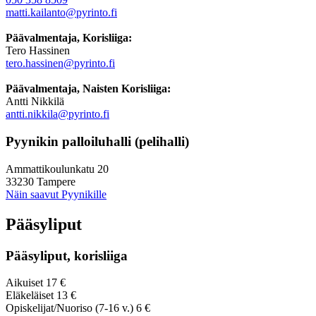
matti.kailanto@pyrinto.fi
Päävalmentaja, Korisliiga:
Tero Hassinen
tero.hassinen@pyrinto.fi
Päävalmentaja, Naisten Korisliiga:
Antti Nikkilä
antti.nikkila@pyrinto.fi
Pyynikin palloiluhalli (pelihalli)
Ammattikoulunkatu 20
33230 Tampere
Näin saavut Pyynikille
Pääsyliput
Pääsyliput, korisliiga
Aikuiset 17 €
Eläkeläiset 13 €
Opiskelijat/Nuoriso (7-16 v.) 6 €