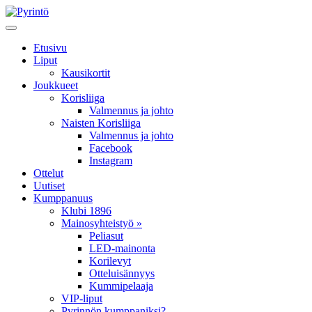
Etusivu
Liput
Kausikortit
Joukkueet
Korisliiga
Valmennus ja johto
Naisten Korisliiga
Valmennus ja johto
Facebook
Instagram
Ottelut
Uutiset
Kumppanuus
Klubi 1896
Mainosyhteistyö »
Peliasut
LED-mainonta
Korilevyt
Otteluisännyys
Kummipelaaja
VIP-liput
Pyrinnön kumppaniksi?