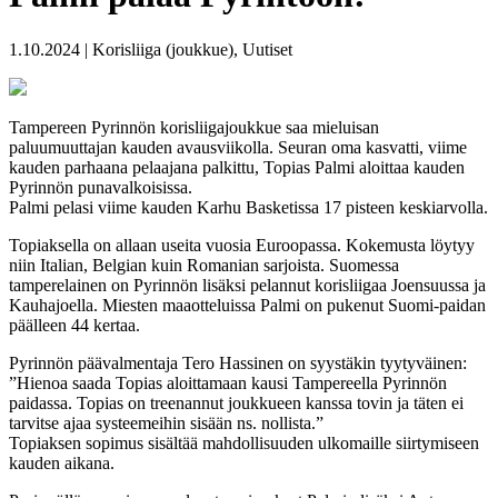
1.10.2024 | Korisliiga (joukkue), Uutiset
Tampereen Pyrinnön korisliigajoukkue saa mieluisan
paluumuuttajan kauden avausviikolla. Seuran oma kasvatti, viime
kauden parhaana pelaajana palkittu, Topias Palmi aloittaa kauden
Pyrinnön punavalkoisissa.
Palmi pelasi viime kauden Karhu Basketissa 17 pisteen keskiarvolla.
Topiaksella on allaan useita vuosia Euroopassa. Kokemusta löytyy
niin Italian, Belgian kuin Romanian sarjoista. Suomessa
tamperelainen on Pyrinnön lisäksi pelannut korisliigaa Joensuussa ja
Kauhajoella. Miesten maaotteluissa Palmi on pukenut Suomi-paidan
päälleen 44 kertaa.
Pyrinnön päävalmentaja Tero Hassinen on syystäkin tyytyväinen:
”Hienoa saada Topias aloittamaan kausi Tampereella Pyrinnön
paidassa. Topias on treenannut joukkueen kanssa tovin ja täten ei
tarvitse ajaa systeemeihin sisään ns. nollista.”
Topiaksen sopimus sisältää mahdollisuuden ulkomaille siirtymiseen
kauden aikana.