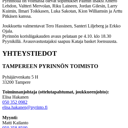
Pyrinnöllä on voimassa olevat sopimukset Palmin lisäksi Antero
Lehdon, Valtteri Mervolan, Riku Laineen, Jordan Gilesin, Larry
Kuimin, Ilmari Toikkasen, Luka Sakotan, Kion Williamsin ja Arttu
Pitkäsen kanssa.
Joukkuetta valmentavat Tero Hassinen, Santeri Liljeberg ja Erkko
Ojala.
Pyrinnön korisliigakauden avaus pelataan pe 4.10. klo 18.30
Pyynikillä. Avausvastustajaksi saapuu Kataja basket Joensuusta.
YHTEYSTIEDOT
TAMPEREEN PYRINNÖN TOIMISTO
Pyhäjärvenkatu 5 H
33200 Tampere
Toiminnanjohtaja (ottelutapahtumat, joukkueenjohto):
Elisa Hakanen
050 352 0982
elisa.hakanen@pyrinto.fi
Myynti:
Matti Kailanto
050 358 8509