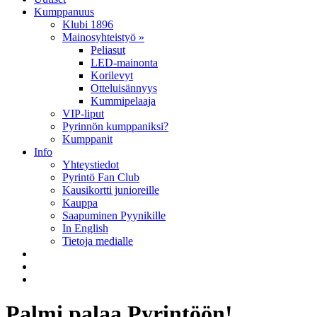
Kumppanuus
Klubi 1896
Mainosyhteistyö »
Peliasut
LED-mainonta
Korilevyt
Otteluisännyys
Kummipelaaja
VIP-liput
Pyrinnön kumppaniksi?
Kumppanit
Info
Yhteystiedot
Pyrintö Fan Club
Kausikortti junioreille
Kauppa
Saapuminen Pyynikille
In English
Tietoja medialle
Palmi palaa Pyrintöön!