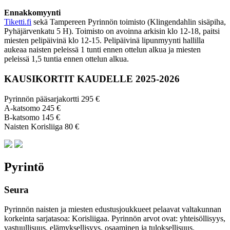
Ennakkomyynti
Tiketti.fi
sekä Tampereen Pyrinnön toimisto (Klingendahlin sisäpiha,
Pyhäjärvenkatu 5 H). Toimisto on avoinna arkisin klo 12-18, paitsi
miesten pelipäivinä klo 12-15. Pelipäivinä lipunmyynti hallilla
aukeaa naisten peleissä 1 tunti ennen ottelun alkua ja miesten
peleissä 1,5 tuntia ennen ottelun alkua.
KAUSIKORTIT KAUDELLE 2025-2026
Pyrinnön pääsarjakortti 295 €
A-katsomo 245 €
B-katsomo 145 €
Naisten Korisliiga 80 €
Pyrintö
Seura
Pyrinnön naisten ja miesten edustusjoukkueet pelaavat valtakunnan
korkeinta sarjatasoa: Korisliigaa. Pyrinnön arvot ovat: yhteisöl­lisyys,
vastuul­lisuus, elämyk­sellisyys, osaaminen ja tulok­sellisuus.