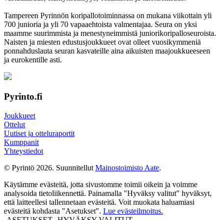
Tampereen Pyrinnön kori­pallo­toimin­nassa on mukana viikottain yli
700 junioria ja yli 70 vapaa­ehtoista valmen­tajaa. Seura on yksi
maamme suurim­mista ja menes­tyneim­mistä juni­ori­kori­pallo­seuroista.
Naisten ja miesten edustus­joukkueet ovat olleet vuosi­kymmeniä
ponnahdus­lauta seuran kasvateille aina aikuisten maa­joukkueeseen
ja euro­kentille asti.
Pyrinto.fi
Joukkueet
Ottelut
Uutiset ja otteluraportit
Kumppanit
Yhteystiedot
© Pyrintö 2026. Suunnitellut
Mainostoimisto Aate
.
Käytämme evästeitä, jotta sivustomme toimii oikein ja voimme
analysoida tietoliikennettä. Painamalla "Hyväksy valitut" hyväksyt,
että laitteellesi tallennetaan evästeitä. Voit muokata haluamiasi
evästeitä kohdasta "Asetukset".
Lue evästeilmoitus.
ASETUKSET
HYVÄKSY VALITUT