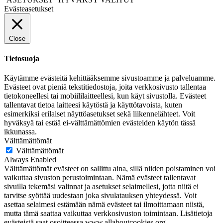
Evästeasetukset
Close
Tietosuoja
Käytämme evästeitä kehittääksemme sivustoamme ja palveluamme.
Evästeet ovat pieniä tekstitiedostoja, joita verkkosivusto tallentaa
tietokoneellesi tai mobiililaitteellesi, kun käyt sivustolla. Evästeet
tallentavat tietoa laitteesi käytöstä ja käyttötavoista, kuten
esimerkiksi erilaiset näyttöasetukset sekä liikennelähteet. Voit
hyväksyä tai estää ei-välttämättömien evästeiden käytön tässä
ikkunassa.
Välttämättömät
Välttämättömät
Always Enabled
Välttämättömät evästeet on sallittu aina, sillä niiden poistaminen voi
vaikuttaa sivuston perustoimintaan. Nämä evästeet tallentavat
sivuilla tekemäsi valinnat ja asetukset selaimellesi, jotta niitä ei
tarvitse syöttää uudestaan joka sivulatauksen yhteydessä. Voit
asettaa selaimesi estämään nämä evästeet tai ilmoittamaan niistä,
mutta tämä saattaa vaikuttaa verkkosivuston toimintaan. Lisätietoja
evästeistä saat osoitteessa www.allaboutcookies.org.