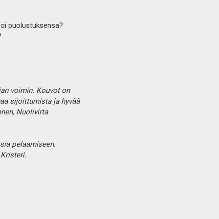
isoi puolustuksensa?
?
jan voimin. Kouvot on
aa sijoittumista ja hyvää
nen, Nuolivirta
ksia pelaamiseen.
risteri.