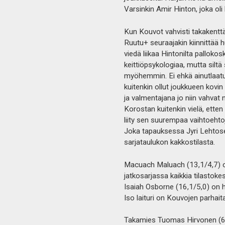
Varsinkin Amir Hinton, joka oli k
Kun Kouvot vahvisti takakenttä
Ruutu+ seuraajakin kiinnittää 
viedä liikaa Hintonilta pallok
keittiöpsykologiaa, mutta siltä
myöhemmin. Ei ehkä ainutlaatui
kuitenkin ollut joukkueen kovin 
ja valmentajana jo niin vahvat 
Korostan kuitenkin vielä, ette
liity sen suurempaa vaihtoehto
Joka tapauksessa Jyri Lehtosen
sarjataulukon kakkostilasta.
Macuach Maluach (13,1/4,7) on
jatkosarjassa kaikkia tilastoke
Isaiah Osborne (16,1/5,0) on 
Iso laituri on Kouvojen parhai
Takamies Tuomas Hirvonen (6,8/3