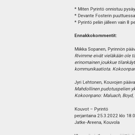
* Miten Pyrintö onnistuu pysä
* Devante Fosterin puuttuessa 
* Pyrintö peliin jälleen vain 8 
Ennakkokommentit:
Miikka Sopanen, Pyrinnön pääv
Rivimme eivät vieläkään ole 
erinomainen joukkue tilankäytö
kommunikaatiota. Kokoonpan
Jyri Lehtonen, Kouvojen pääva
Mahdollinen pudotuspelien yk
Kokoonpano: Maluach, Boyd, Os
Kouvot – Pyrintö
perjantaina 25.3.2022 klo 18.
Jatke-Areena, Kouvola