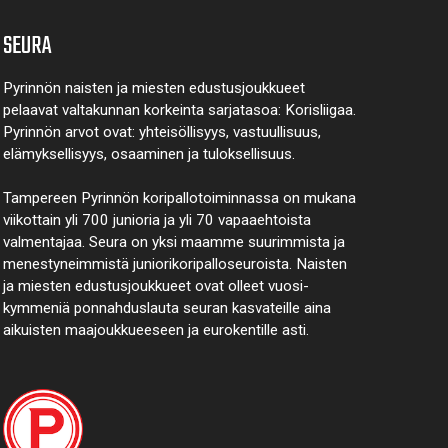
SEURA
Pyrinnön naisten ja miesten edustusjoukkueet
pelaavat valtakunnan korkeinta sarjatasoa: Korisliigaa.
Pyrinnön arvot ovat: yhteisöl­lisyys, vastuul­lisuus,
elämyk­sellisyys, osaaminen ja tulok­sellisuus.
Tampereen Pyrinnön kori­pallo­toimin­nassa on mukana
viikottain yli 700 junioria ja yli 70 vapaa­ehtoista
valmen­tajaa. Seura on yksi maamme suurim­mista ja
menes­tyneim­mistä juni­ori­kori­pallo­seuroista. Naisten
ja miesten edustus­joukkueet ovat olleet vuosi­
kymmeniä ponnahdus­lauta seuran kasvateille aina
aikuisten maa­joukkueeseen ja euro­kentille asti.