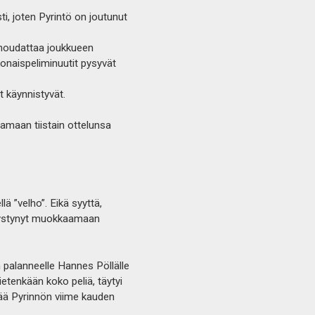
ti, joten Pyrintö on joutunut
 noudattaa joukkueen
onaispeliminuutit pysyvät
t käynnistyvät.
uttamaan tiistain ottelunsa
lä ”velho”. Eikä syyttä,
a pystynyt muokkaamaan
n palanneelle Hannes Pöllälle
ietenkään koko peliä, täytyi
tää Pyrinnön viime kauden