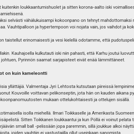
t kuitenkin loukkaantumishuolet ja sitten korona-aalto iski voimallises
aamiehisenä.
säksi selvästi vähälukuisampi kokoonpano on tehnyt mahdottomaksi
a. Vauhtipalloon ja hypertempoon voi nojata vain, jos vaihdot ja kok
n taistellut erinomaisesti ja vesi kielellä odotamme, että pudotuspeli
illakin. Kauhajoella kulkutauti iski niin pahasti, että Karhu joutui luov
 johtuen, Pyrinnön saamat sarjapisteet eivät enää lämmittäneet.
ot on kuin kameleontti
sia yllättäjiä. Valmentaja Jyri Lehtosta kutsutaan piireissä lempinimel
 luonut Kouvoille voittavan pelikonseptin, jota hän on kauden aikan
koonpanomuutosten mukaan ottelukohtaisesti ja ottelujen sisällä.
kotimaisella isolla miehellä. Ilmari Toikkaselle ja Amerikasta Suomee
isäpelistä. Sitten Toikkanen loukkaantui ja kun Pöllä ei voinut pelata t
rjäävän small ball -pelissään jopa paremmin, sillä joukkue alkoi näyt
ijoita, joiden vauhtiin ei vastustajilla ollut useinkaan sanomista.