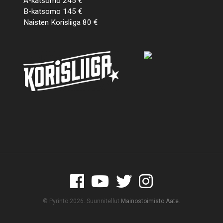
A-katsomo 245 €
B-katsomo 145 €
Naisten Korisliiga 80 €
© Pyrintö 2026. Suunnitellut
Mainostoimisto Aate
.