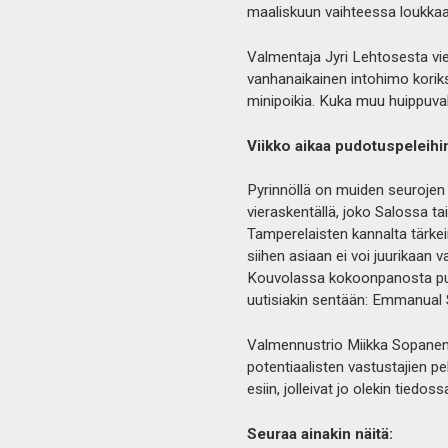
maaliskuun vaihteessa loukkaan
Valmentaja Jyri Lehtosesta vi
vanhanaikainen intohimo korik
minipoikia. Kuka muu huippuva
Viikko aikaa pudotuspeleihi
Pyrinnöllä on muiden seurojen t
vieraskentällä, joko Salossa t
Tamperelaisten kannalta tärke
siihen asiaan ei voi juurikaan v
Kouvolassa kokoonpanosta puu
uutisiakin sentään: Emmanual S
Valmennustrio Miikka Sopanen-
potentiaalisten vastustajien pe
esiin, jolleivat jo olekin tiedos
Seuraa ainakin näitä: