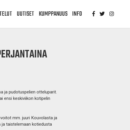
TELUT
UUTISET
KUMPPANUUS
INFO
PERJANTAINA
a ja pudotuspelien otteluparit.
 ensi keskiviikon kotipelin
svoitot mm. juuri Kouvolasta ja
a ja taistelemaan kotiedusta