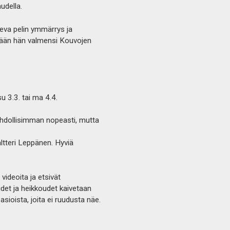
udella.
eva pelin ymmärrys ja
ssään hän valmensi Kouvojen
u 3.3. tai ma 4.4.
ahdollisimman nopeasti, mutta
tteri Leppänen. Hyviä
ideoita ja etsivät
uudet ja heikkoudet kaivetaan
 asioista, joita ei ruudusta näe.