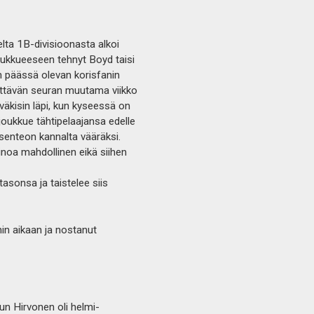
lta 1B-divisioonasta alkoi
oukkueeseen tehnyt Boyd taisi
km päässä olevan korisfanin
 jättävän seuran muutama viikko
väkisin läpi, kun kyseessä on
a joukkue tähtipelaajansa edelle
oksenteon kannalta vääräksi.
inoa mahdollinen eikä siihen
asonsa ja taistelee siis
in aikaan ja nostanut
un Hirvonen oli helmi-