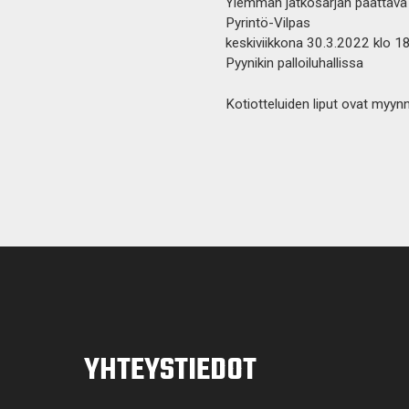
Ylemmän jatkosarjan päättävä
Pyrintö-Vilpas
keskiviikkona 30.3.2022 klo 1
Pyynikin palloiluhallissa
Kotiotteluiden liput ovat myyn
YHTEYSTIEDOT