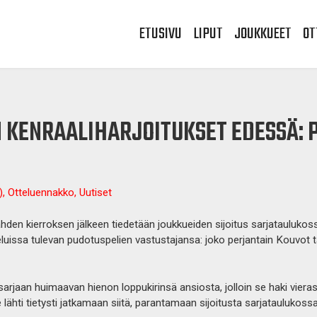
ETUSIVU
LIPUT
JOUKKUEET
OT
 KENRAALIHARJOITUKSET EDESSÄ: 
), Otteluennakko, Uutiset
hden kierroksen jälkeen tiedetään joukkueiden sijoitus sarjataulukoss
luissa tulevan pudotuspelien vastustajansa: joko perjantain Kouvot tai
sarjaan huimaavan hienon loppukirinsä ansiosta, jolloin se haki viera
lähti tietysti jatkamaan siitä, parantamaan sijoitusta sarjataulukoss