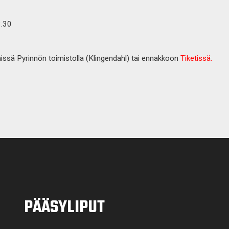
8.30
nissä Pyrinnön toimistolla (Klingendahl) tai ennakkoon
Tiketissä.
PÄÄSYLIPUT