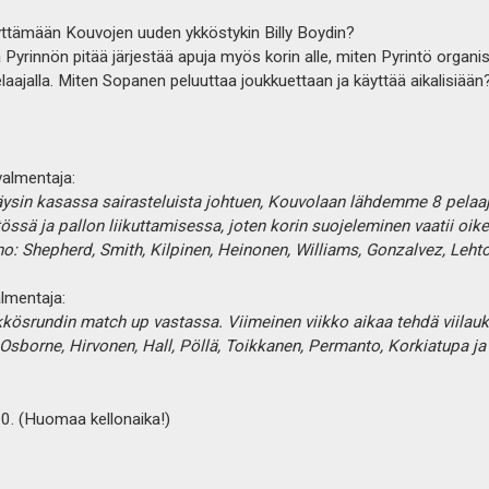
yttämään Kouvojen uuden ykköstykin Billy Boydin?
Pyrinnön pitää järjestää apuja myös korin alle, miten Pyrintö organ
pelaajalla. Miten Sopanen peluuttaa joukkuettaan ja käyttää aikalisiään
almentaja:
täysin kasassa sairasteluista johtuen, Kouvolaan lähdemme 8 pelaa
ssä ja pallon liikuttamisessa, joten korin suojeleminen vaatii oike
o: Shepherd, Smith,
Kilpinen, Heinonen, Williams, Gonzalvez, Lehto
lmentaja:
kösrundin match up vastassa. Viimeinen viikko aikaa tehdä viilau
borne, Hirvonen, Hall, Pöllä, Toikkanen, Permanto, Korkiatupa ja K
00. (Huomaa kellonaika!)