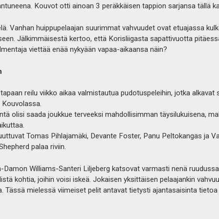
tuneena. Kouvot otti ainoan 3 peräkkäisen tappion sarjansa tällä ka
elä. Vanhan huippupelaajan suurimmat vahvuudet ovat etuajassa kulk
seen. Jälkimmäisestä kertoo, että Korisliigasta sapattivuotta pitäe
lmentaja viettää enää nykyään vapaa-aikaansa näin?
n
apaan reilu viikko aikaa valmistautua pudotuspeleihin, jotka alkavat s
ai Kouvolassa.
intä olisi saada joukkue terveeksi mahdollisimman täysilukuisena, m
aikuttaa.
ttuvat Tomas Pihlajamäki, Devante Foster, Panu Peltokangas ja Val
hepherd palaa riviin.
Damon Williams-Santeri Liljeberg katsovat varmasti nenä ruudussa v
listä kohtia, joihin voisi iskeä. Jokaisen yksittäisen pelaajankin vahv
sa. Tässä mielessä viimeiset pelit antavat tietysti ajantasaisinta tietoa