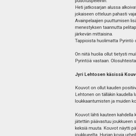
pudotuspeleihin.
Heti jatkosarjan alussa alkoiva
jokaiseen otteluun pahasti vaj
Avainpelaajien puuttumisen li
menestyksen taannutta pelitapa
järkevän mittaisina.
Tappioista huolimatta Pyrintö o
On niitä huolia ollut tietysti mu
Pyrintöä vastaan. Olosuhteista
Jyri Lehtosen käsissä Kouv
Kouvot on ollut kauden positiivi
Lehtonen on tälläkin kaudella
loukkaantumisten ja muiden ko
Kouvot lähti kauteen kahdella 
jätettiin päävastuu joukkueen s
keksiä muuta. Kouvot näytti pä
joukkueelta. Hurjan kovia urheil