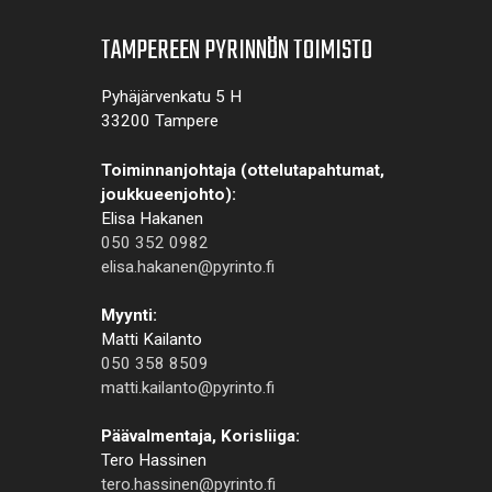
TAMPEREEN PYRINNÖN TOIMISTO
Pyhäjärvenkatu 5 H
33200 Tampere
Toiminnanjohtaja (ottelutapahtumat,
joukkueenjohto):
Elisa Hakanen
050 352 0982
elisa.hakanen@pyrinto.fi
Myynti:
Matti Kailanto
050 358 8509
matti.kailanto@pyrinto.fi
Päävalmentaja, Korisliiga:
Tero Hassinen
tero.hassinen@pyrinto.fi