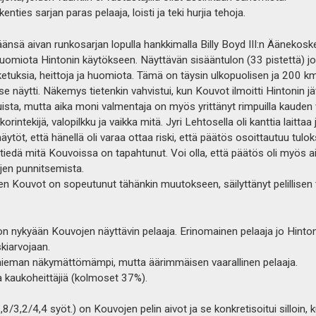
enties sarjan paras pelaaja, loisti ja teki hurjia tehoja.
änsä aivan runkosarjan lopulla hankkimalla Billy Boyd III:n Äänekoske
huomiota Hintonin käytökseen. Näyttävän sisääntulon (33 pistettä) j
osketuksia, heittoja ja huomiota. Tämä on täysin ulkopuolisen ja 200 
 se näytti. Näkemys tietenkin vahvistui, kun Kouvot ilmoitti Hintonin
sta, mutta aika moni valmentaja on myös yrittänyt rimpuilla kauden 
korintekijä, valopilkku ja vaikka mitä. Jyri Lehtosella oli kanttia laitta
näytöt, että hänellä oli varaa ottaa riski, että päätös osoittautuu tul
n tiedä mitä Kouvoissa on tapahtunut. Voi olla, että päätös oli myös a
jen punnitsemista.
 Kouvot on sopeutunut tähänkin muutokseen, säilyttänyt pelillisen t
 nykyään Kouvojen näyttävin pelaaja. Erinomainen pelaaja jo Hinton
skiarvojaan.
hieman näkymättömämpi, mutta äärimmäisen vaarallinen pelaaja.
ta kaukoheittäjiä (kolmoset 37%).
,2/4,4 syöt.) on Kouvojen pelin aivot ja se konkretisoitui silloin, k