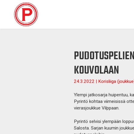
PUDOTUSPELIEN
KOUVOLAAN
24.3.2022 | Korisliiga (joukkue
Ylempi jatkosarja huipentuu, ka
Pyrintö kohtaa viimeisissä otte
vierasjoukkue Vilppaan.
Pyrintö selvisi ylempään loppu
Salosta. Sarjan kuumin joukkue 