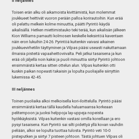
II neljännes
Toisen erän alku oli aikamoista kivittämistä, kun molemmat
joukkueet heittivät vuoron perään palloa korirautoihin. Kun erää
oli pelattu melkein kolme minuuttia, päätti Pyrintö käydä
aikalisällä. Hetken miettimistauko teki terää, kun aikalisän jälkeen
Kion Williams pamautti kolmosen keskelle keksintöä kaventaen
näin eron lukuihin 24-26. Pyrintöä kuitenkin vaivasi aikainen
joukkuevirhetilin täyttyminen ja Vilpas pääsi useasti nakuttamaan
ilmaisia pisteitä vapaaheittoviivalta. Peli jatkui tasaisena ja kun
erää oli jäljellä noin kaksi ja puoli minuuttia siirtyi Pyrintö johtoon
ensimmäistä kertaa sitten ottelun alun. Vilpas kuitenkin otti
kuskin paikan nopeasti takaisin ja lopulta puoliajalle siirryttiin
lukemissa 42-45.
III neljännes
Toinen puoliaika alkoi melkoisella kori-iloittelulla. Pyrintö pääsi
ensimmäistä kertaa tällä kaudella haluamaansa korkeaan
pelitempoon ja juoksi helppoja lay-uppeja nopeista
hyökkäyksistä. Vilpas kuitenkin vastasi omilla koreillaan ja ero
pysyi tasaisena. Kun Pyrintö sai silti pidettyä yllä kovan vauhdin
peliään, alkoi se lopulta tuottaa tulosta. Pyrintö veti 10-0
pisteputken ja siirtyi 7 pisteen johtoon. Tästä johtuen Vilpas oli