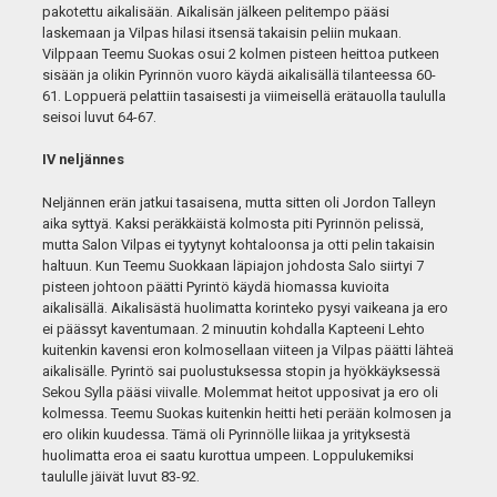
pakotettu aikalisään. Aikalisän jälkeen pelitempo pääsi
laskemaan ja Vilpas hilasi itsensä takaisin peliin mukaan.
Vilppaan Teemu Suokas osui 2 kolmen pisteen heittoa putkeen
sisään ja olikin Pyrinnön vuoro käydä aikalisällä tilanteessa 60-
61. Loppuerä pelattiin tasaisesti ja viimeisellä erätauolla taululla
seisoi luvut 64-67.
IV neljännes
Neljännen erän jatkui tasaisena, mutta sitten oli Jordon Talleyn
aika syttyä. Kaksi peräkkäistä kolmosta piti Pyrinnön pelissä,
mutta Salon Vilpas ei tyytynyt kohtaloonsa ja otti pelin takaisin
haltuun. Kun Teemu Suokkaan läpiajon johdosta Salo siirtyi 7
pisteen johtoon päätti Pyrintö käydä hiomassa kuvioita
aikalisällä. Aikalisästä huolimatta korinteko pysyi vaikeana ja ero
ei päässyt kaventumaan. 2 minuutin kohdalla Kapteeni Lehto
kuitenkin kavensi eron kolmosellaan viiteen ja Vilpas päätti lähteä
aikalisälle. Pyrintö sai puolustuksessa stopin ja hyökkäyksessä
Sekou Sylla pääsi viivalle. Molemmat heitot upposivat ja ero oli
kolmessa. Teemu Suokas kuitenkin heitti heti perään kolmosen ja
ero olikin kuudessa. Tämä oli Pyrinnölle liikaa ja yrityksestä
huolimatta eroa ei saatu kurottua umpeen. Loppulukemiksi
taululle jäivät luvut 83-92.