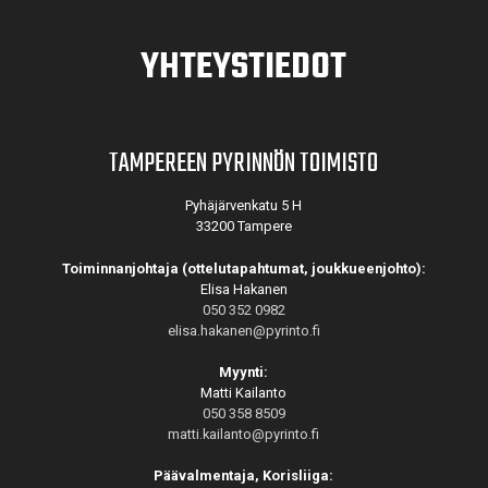
YHTEYSTIEDOT
TAMPEREEN PYRINNÖN TOIMISTO
Pyhäjärvenkatu 5 H
33200 Tampere
Toiminnanjohtaja (ottelutapahtumat, joukkueenjohto):
Elisa Hakanen
050 352 0982
elisa.hakanen@pyrinto.fi
Myynti:
Matti Kailanto
050 358 8509
matti.kailanto@pyrinto.fi
Päävalmentaja, Korisliiga: