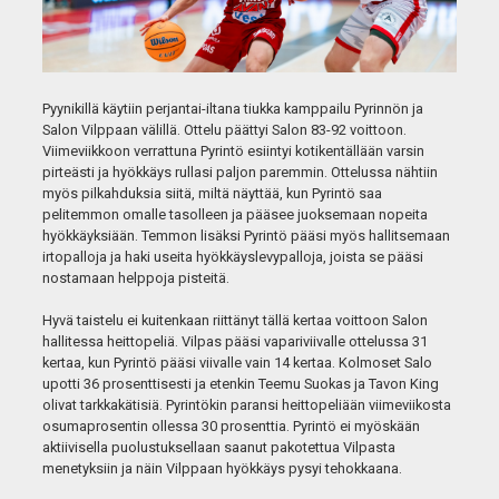
Pyynikillä käytiin perjantai-iltana tiukka kamppailu Pyrinnön ja
Salon Vilppaan välillä. Ottelu päättyi Salon 83-92 voittoon.
Viimeviikkoon verrattuna Pyrintö esiintyi kotikentällään varsin
pirteästi ja hyökkäys rullasi paljon paremmin. Ottelussa nähtiin
myös pilkahduksia siitä, miltä näyttää, kun Pyrintö saa
pelitemmon omalle tasolleen ja pääsee juoksemaan nopeita
hyökkäyksiään. Temmon lisäksi Pyrintö pääsi myös hallitsemaan
irtopalloja ja haki useita hyökkäyslevypalloja, joista se pääsi
nostamaan helppoja pisteitä.
Hyvä taistelu ei kuitenkaan riittänyt tällä kertaa voittoon Salon
hallitessa heittopeliä. Vilpas pääsi vapariviivalle ottelussa 31
kertaa, kun Pyrintö pääsi viivalle vain 14 kertaa. Kolmoset Salo
upotti 36 prosenttisesti ja etenkin Teemu Suokas ja Tavon King
olivat tarkkakätisiä. Pyrintökin paransi heittopeliään viimeviikosta
osumaprosentin ollessa 30 prosenttia. Pyrintö ei myöskään
aktiivisella puolustuksellaan saanut pakotettua Vilpasta
menetyksiin ja näin Vilppaan hyökkäys pysyi tehokkaana.