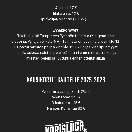
Aikuiset 17 €
Eläkeläiset 13 €
Opiskelijat/Nuoriso (7-16 v.) 6 €
Ennakkomyynti
Tiketti.fi
sekä Tampereen Pyrinnön toimisto (Klingendahlin
sisäpiha, Pyhäjärvenkatu 5 H). Toimisto on avoinna arkisin klo 12-
18, paitsi miesten pelipäivinä klo 12-15. Pelipäivinä lipunmyynti
hallilla aukeaa naisten peleissä 1 tunti ennen ottelun alkua ja
miesten peleissä 1,5 tuntia ennen ottelun alkua.
KAUSIKORTIT KAUDELLE 2025-2026
Pyrinnön pääsarjakortti 295 €
A-katsomo 245 €
B-katsomo 145 €
Naisten Korisliiga 80 €