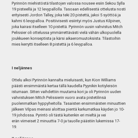
Pyrinnön miehistöstä tilastojen valossa nousee esiin Sekou Sylla
19 pisteellä ja 12 levypallolla. Tasoaan edellisestä ottelusta nosti
erityisesti Jordon Talley, joka teki 20 pistettä, jakoi 5 syöttöä ja
kahmi 6 levypalloa. Positiivisesti esiintyi myös Justus Kilpinen,
joka kairasi itselleen 10 pistettä. Pyrinnön uusin vahvistus Mitch
Pelissier oli ottelussa ymmärrettävästi vielä vähän ulkopuolella
joukkueen konseptista ja kärsi aikaeromuutoksista. Tilastoihin
mies kerrytti itselleen 8 pistettä ja 6 levypalloa.
I neljännes
Ottelu alkoi Pyrinnön kannalta mieluisasti, kun Kion Williams
päästi ensimmäistä kertaa tällä kaudella Pyynikin kotiyleisön
istumaan. Sitten vaihdettiin muutama kori ja oli Pyrinnön uuden
vahvistuksen Mitch Pelissierin vuoro avata pistetilinsä
puolenmatkan hyppyheitolla. Tasaisten ensimmäisten minuuttien
jälkeen Vilpas meinasi aloittaa pientä karkumatkaa käyden jo 10-
19 johdossa. Pyrintö oli tästä kuitenkin eri mieltä ja vei
erän viimeiset 2 minuuttia 7-0 ja tauolle päästiin lukemissa 17-
19.