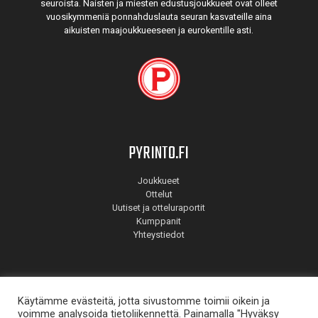
seuroista. Naisten ja miesten edustus­joukkueet ovat olleet
vuosi­kymmeniä ponnahdus­lauta seuran kasvateille aina
aikuisten maa­joukkueeseen ja euro­kentille asti.
PYRINTO.FI
Joukkueet
Ottelut
Uutiset ja otteluraportit
Kumppanit
Yhteystiedot
Käytämme evästeitä, jotta sivustomme toimii oikein ja
voimme analysoida tietoliikennettä. Painamalla "Hyväksy