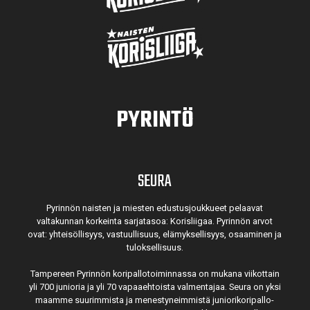
PYRINTÖ
SEURA
Pyrinnön naisten ja miesten edustusjoukkueet pelaavat
valtakunnan korkeinta sarjatasoa: Korisliigaa. Pyrinnön arvot
ovat: yhteisöl­lisyys, vastuul­lisuus, elämyk­sellisyys, osaaminen ja
tulok­sellisuus.
Tampereen Pyrinnön kori­pallo­toimin­nassa on mukana viikottain
yli 700 junioria ja yli 70 vapaa­ehtoista valmen­tajaa. Seura on yksi
maamme suurim­mista ja menes­tyneim­mistä juni­ori­kori­pallo­