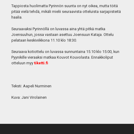
Tappiosta huolimatta Pyrinnön suunta on nyt oikea, mutta töitä
pitää vielä tehdä, mikäli mielii seuraavista otteluista sarjapisteitä
haalia.
Seuraavaksi Pyrinnöllä on luvassa aina yhtä pitkä matka
Joensuuhun, jossa vastaan asettuu Joensuun Kataja. Ottelu
pelataan keskiviikkona 11.10 klo 18:30.
Seuraava kotiottelu on luvassa sunnuntaina 15.10 klo 15:00, kun
Pyynikille vieraaksi matkaa Kouvot Kouvolasta. Ennakkoliput
otteluun myy
tiketti.fi
Teksti: Aapeli Nurminen
Kuva: Jani Virolainen