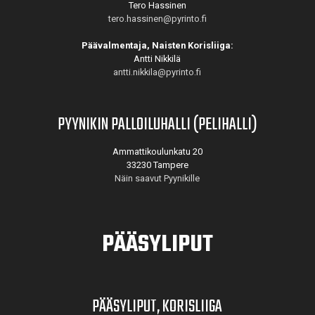
Tero Hassinen
tero.hassinen@pyrinto.fi
Päävalmentaja, Naisten Korisliiga:
Antti Nikkilä
antti.nikkila@pyrinto.fi
PYYNIKIN PALLOILUHALLI (PELIHALLI)
Ammattikoulunkatu 20
33230 Tampere
Näin saavut Pyynikille
PÄÄSYLIPUT
PÄÄSYLIPUT, KORISLIIGA