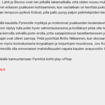
 Lahti ja Bisons ovat niin pitkällä takamatkalla, että niiden nousu mu
n erilaisen joukkueen kohtaaminen, kun vastakkain on kenttää juoksev
n tempoon pyrkivä Kobrat, jolla pallo pysyy paljon pelintekijöiden kä
tällä kaudella Pyrinnölle myrkkyä ja molemmat joukkueiden keskinäise
nön täytyy tulla peliin hyvin valmistautuneena ja kotiläksyt pitää olla
 kerroilla selvällä piste-erolla, jotta sarjapisteissä tasatilanteeseen 
jat ovat olleet samoja. Peliä pyörittää Antto Nikkarinen, kun skoraam
en myös korinalustasta levypallojen ja torjuntojen muodossa. Jos K
rinnöllä olla erinomaiset mahdollisuudet napata kauden avausvoitto 
aikalle kannustamaan Pyrintöä kohti play-offeja.
ti.fi