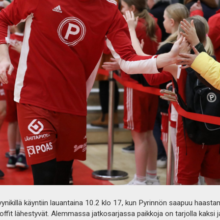
ynikillä käyntiin lauantaina 10.2 klo 17, kun Pyrinnön saapuu haast
ffit lähestyvät. Alemmassa jatkosarjassa paikkoja on tarjolla kaksi 