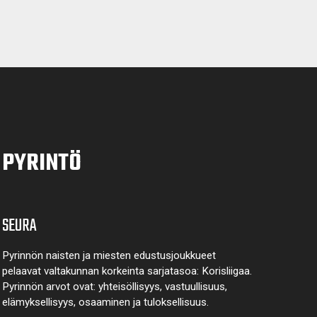
PYRINTÖ
SEURA
Pyrinnön naisten ja miesten edustusjoukkueet
pelaavat valtakunnan korkeinta sarjatasoa: Korisliigaa.
Pyrinnön arvot ovat: yhteisöl­lisyys, vastuul­lisuus,
elämyk­sellisyys, osaaminen ja tulok­sellisuus.