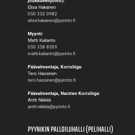
joukkueenjohto):
Elisa Hakanen
050 352 0982
elisa.hakanen@pyrinto.fi
Myynti:
Matti Kailanto
050 358 8509
matti.kailanto@pyrinto.fi
Päävalmentaja, Korisliiga:
Tero Hassinen
tero.hassinen@pyrinto.fi
Päävalmentaja, Naisten Korisliiga:
Antti Nikkilä
antti.nikkila@pyrinto.fi
PYYNIKIN PALLOILUHALLI (PELIHALLI)