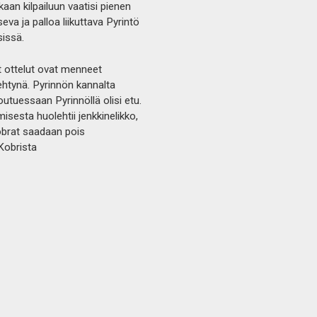
kaan kilpailuun vaatisi pienen
a ja palloa liikuttava Pyrintö
sissä.
t ottelut ovat menneet
 tehtynä. Pyrinnön kannalta
joutuessaan Pyrinnöllä olisi etu.
isesta huolehtii jenkkinelikko,
obrat saadaan pois
Kobrista