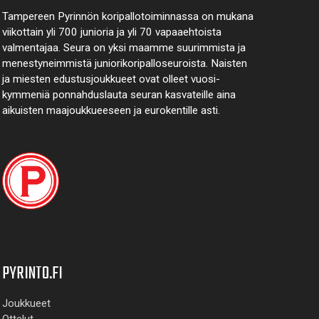
Tampereen Pyrinnön kori­pallo­toimin­nassa on mukana
viikottain yli 700 junioria ja yli 70 vapaa­ehtoista
valmen­tajaa. Seura on yksi maamme suurim­mista ja
menes­tyneim­mistä juni­ori­kori­pallo­seuroista. Naisten
ja miesten edustus­joukkueet ovat olleet vuosi­
kymmeniä ponnahdus­lauta seuran kasvateille aina
aikuisten maa­joukkueeseen ja euro­kentille asti.
PYRINTO.FI
Joukkueet
Ottelut