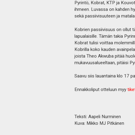
Pyrintö, Kobrat, KTP ja Kouvot.
ihmeen. Luvassa on kahden hyvi
sekä passiivisuuteen ja matalaa
Kobrien passiivisuus on ollut 
lapualaisille. Tämän takia Pyrin
Kobrat tulisi voittaa molemmilla
Kobrilla koko kauden avainpelaa
joista Theo Akwuba pitää huol
mukavuusalueeltaan, pitäisi Py
Saavu siis lauantaina klo 17 p
Ennakkoliput otteluun myy
tiket
Teksti: Aapeli Nurminen
Kuva: Mikko MJ Pitkänen