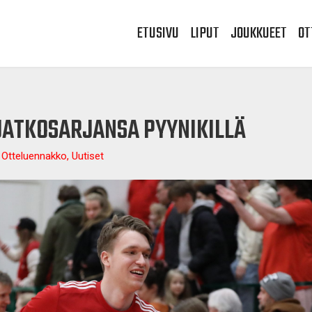
ETUSIVU
LIPUT
JOUKKUEET
OT
JATKOSARJANSA PYYNIKILLÄ
, Otteluennakko, Uutiset