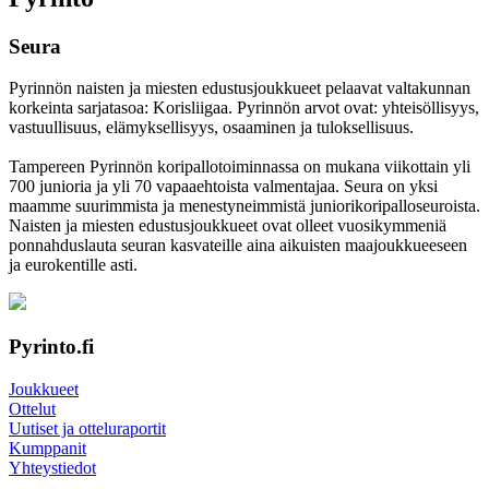
Seura
Pyrinnön naisten ja miesten edustusjoukkueet pelaavat valtakunnan
korkeinta sarjatasoa: Korisliigaa. Pyrinnön arvot ovat: yhteisöl­lisyys,
vastuul­lisuus, elämyk­sellisyys, osaaminen ja tulok­sellisuus.
Tampereen Pyrinnön kori­pallo­toimin­nassa on mukana viikottain yli
700 junioria ja yli 70 vapaa­ehtoista valmen­tajaa. Seura on yksi
maamme suurim­mista ja menes­tyneim­mistä juni­ori­kori­pallo­seuroista.
Naisten ja miesten edustus­joukkueet ovat olleet vuosi­kymmeniä
ponnahdus­lauta seuran kasvateille aina aikuisten maa­joukkueeseen
ja euro­kentille asti.
Pyrinto.fi
Joukkueet
Ottelut
Uutiset ja otteluraportit
Kumppanit
Yhteystiedot