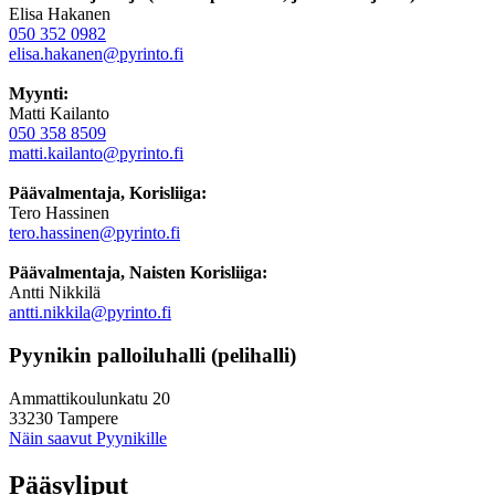
Elisa Hakanen
050 352 0982
elisa.hakanen@pyrinto.fi
Myynti:
Matti Kailanto
050 358 8509
matti.kailanto@pyrinto.fi
Päävalmentaja, Korisliiga:
Tero Hassinen
tero.hassinen@pyrinto.fi
Päävalmentaja, Naisten Korisliiga:
Antti Nikkilä
antti.nikkila@pyrinto.fi
Pyynikin palloiluhalli (pelihalli)
Ammattikoulunkatu 20
33230 Tampere
Näin saavut Pyynikille
Pääsyliput