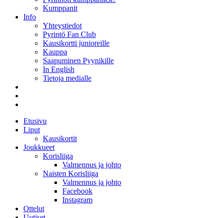
Kumppanit
Info
Yhteystiedot
Pyrintö Fan Club
Kausikortti junioreille
Kauppa
Saapuminen Pyynikille
In English
Tietoja medialle
Etusivu
Liput
Kausikortit
Joukkueet
Korisliiga
Valmennus ja johto
Naisten Korisliiga
Valmennus ja johto
Facebook
Instagram
Ottelut
Uutiset