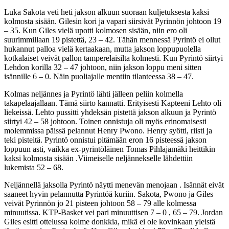
Luka Sakota veti heti jakson alkuun suoraan kuljetuksesta kaksi
kolmosta sisään. Gilesin kori ja vapari siirsivät Pyrinnön johtoon 19
– 35. Kun Giles vielä upotti kolmosen sisään, niin ero oli
suurimmillaan 19 pistettä, 23 – 42. Tähän mennessä Pyrintö ei ollut
hukannut palloa vielä kertaakaan, mutta jakson loppupuolella
kotkalaiset veivät pallon tamperelaisilta kolmesti. Kun Pyrintö siirtyi
Lehdon korilla 32 – 47 johtoon, niin jakson loppu meni sitten
isännille 6 – 0. Näin puoliajalle mentiin tilanteessa 38 – 47.
Kolmas neljännes ja Pyrintö lähti jälleen peliin kolmella
takapelaajallaan. Tämä siirto kannatti. Erityisesti Kapteeni Lehto oli
liekeissä. Lehto pussitti yhdeksän pistettä jakson alkuun ja Pyrintö
siirtyi 42 – 58 johtoon. Toinen onnistuja oli myös erinomaisesti
molemmissa päissä pelannut Henry Pwono. Henry syötti, riisti ja
teki pisteitä. Pyrintö onnistui pitämään eron 16 pisteessä jakson
loppuun asti, vaikka ex-pyrintöläinen Tomas Pihlajamäki heittikin
kaksi kolmosta sisään .Viimeiselle neljännekselle lähdettiin
lukemista 52 – 68.
Neljännellä jaksolla Pyrintö näytti menevän menojaan . Isännät eivät
saaneet hyvin pelannutta Pyrintöä kuriin. Sakota, Pwono ja Giles
veivät Pyrinnön jo 21 pisteen johtoon 58 – 79 alle kolmessa
minuutissa. KTP-Basket vei pari minuuttisen 7 – 0 , 65 – 79. Jordan
Giles esitti ottelussa kolme donkkia, mikä ei ole kovinkaan yleistä