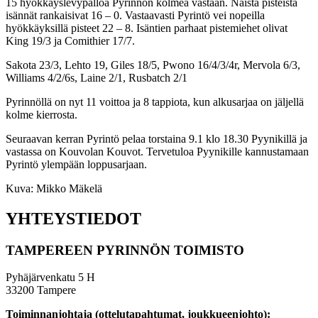
15 hyökkäyslevypalloa Pyrinnön kolmea vastaan. Näistä pisteistä
isännät rankaisivat 16 – 0. Vastaavasti Pyrintö vei nopeilla
hyökkäyksillä pisteet 22 – 8. Isäntien parhaat pistemiehet olivat
King 19/3 ja Comithier 17/7.
Sakota 23/3, Lehto 19, Giles 18/5, Pwono 16/4/3/4r, Mervola 6/3,
Williams 4/2/6s, Laine 2/1, Rusbatch 2/1
Pyrinnöllä on nyt 11 voittoa ja 8 tappiota, kun alkusarjaa on jäljellä
kolme kierrosta.
Seuraavan kerran Pyrintö pelaa torstaina 9.1 klo 18.30 Pyynikillä ja
vastassa on Kouvolan Kouvot. Tervetuloa Pyynikille kannustamaan
Pyrintö ylempään loppusarjaan.
Kuva: Mikko Mäkelä
YHTEYSTIEDOT
TAMPEREEN PYRINNÖN TOIMISTO
Pyhäjärvenkatu 5 H
33200 Tampere
Toiminnanjohtaja (ottelutapahtumat, joukkueenjohto):