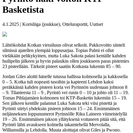
Basketista
4.1.2025 | Korisliiga (joukkue), Otteluraportit, Uutiset
Lähtökohdat Kotkan vierailuun olivat selkeät. Pakkovoitto siinteli
silmissä ajatellen ylempää loppusarjaa. Topias Palmi ei ollut
vieläkään pelikykyinen, mutta Luka Sakota palasi kentälle kahden
huilipelin jälkeen ja hyvin palasikin ollen joukkueen paras pistemies
23 pisteellään. Tärkeät pisteet saatiin Kotkasta lukemin 85 – 90.
Jordan Giles aloitti hänelle tutussa hallissa kolmosella ja kakkosella
0 – 5. Kotka tuli nopeasti tasoihin ja kapteeni Lehdon kaksi
peräkkäistä kahden pisteen koria vei Pyrinnön uudestaan johtoon 8
– 9. Tilanteesta 11 – 9 , Pyrintö vei runin 0 – 10 ja johto oli 11 – 19.
Tomas Pihlajamäen kolmonen toi KTP-Basketin lukemiin 15 – 19.
Sen jälkeen kentille palannut Luka Sakota teki viisi pistettä ja
Pyrintö siirtyi yhdeksän pisteen johtoon 15 – 24. Ensimmäinen
neljänneksen loppunumerot Pyrinnölle Riku Laineen viimeistelyllä
19 – 26. Ensimmäisen jakson yllätyksenä voitaneen pitää sitä, että
Pyrintö lähti avaukseen kolmella takamiehellä Mervolalla,
Williamsilla ja Lehdolla. Muuta aloittajat olivat Giles ja Pwono.