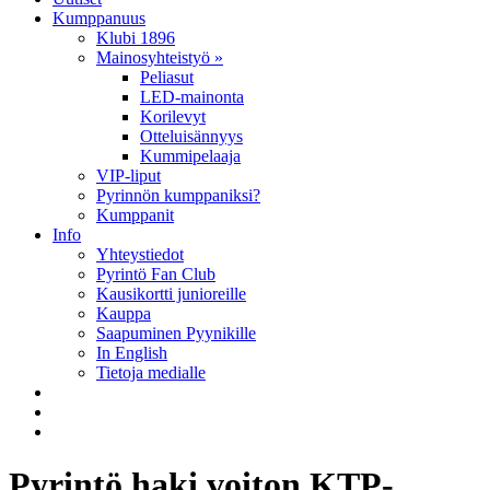
Kumppanuus
Klubi 1896
Mainosyhteistyö »
Peliasut
LED-mainonta
Korilevyt
Otteluisännyys
Kummipelaaja
VIP-liput
Pyrinnön kumppaniksi?
Kumppanit
Info
Yhteystiedot
Pyrintö Fan Club
Kausikortti junioreille
Kauppa
Saapuminen Pyynikille
In English
Tietoja medialle
Pyrintö haki voiton KTP-