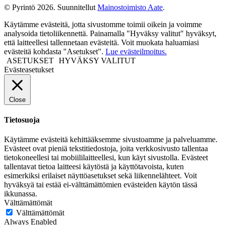
© Pyrintö 2026. Suunnitellut
Mainostoimisto Aate
.
Käytämme evästeitä, jotta sivustomme toimii oikein ja voimme
analysoida tietoliikennettä. Painamalla "Hyväksy valitut" hyväksyt,
että laitteellesi tallennetaan evästeitä. Voit muokata haluamiasi
evästeitä kohdasta "Asetukset".
Lue evästeilmoitus.
ASETUKSET
HYVÄKSY VALITUT
Evästeasetukset
Close
Tietosuoja
Käytämme evästeitä kehittääksemme sivustoamme ja palveluamme.
Evästeet ovat pieniä tekstitiedostoja, joita verkkosivusto tallentaa
tietokoneellesi tai mobiililaitteellesi, kun käyt sivustolla. Evästeet
tallentavat tietoa laitteesi käytöstä ja käyttötavoista, kuten
esimerkiksi erilaiset näyttöasetukset sekä liikennelähteet. Voit
hyväksyä tai estää ei-välttämättömien evästeiden käytön tässä
ikkunassa.
Välttämättömät
Välttämättömät
Always Enabled