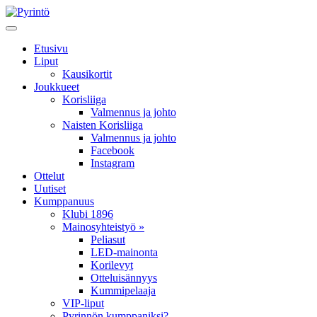
Etusivu
Liput
Kausikortit
Joukkueet
Korisliiga
Valmennus ja johto
Naisten Korisliiga
Valmennus ja johto
Facebook
Instagram
Ottelut
Uutiset
Kumppanuus
Klubi 1896
Mainosyhteistyö »
Peliasut
LED-mainonta
Korilevyt
Otteluisännyys
Kummipelaaja
VIP-liput
Pyrinnön kumppaniksi?