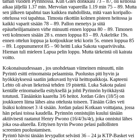
tämän vuoden Pyrinnössä. Kun Giles donkkasi 73 – 87, oli kellossa
aikaa jäljellä 1.37 min. Mervolan vapareilla 1.19 min 75 – 89. Mutta
sen jälkeen tapahtui taas kaikkea mahdollista, mitä vaan koripallo-
ottelussa voi tapahtua. Timosta rikottiin kolmen pisteen heitossa ja
kaikki vaparit sisään 78 – 89. Pallon menetys ja siitä
epäurheilijamainen virhe minuutti ennen loppua 80 – 89. Timonen
veti kolmosen sisään 28 s. ennen loppua 83 – 89. Askelrike 19s.
ennen ottelun loppua ja kotijoukkue teki korin 5s. ennen loppua 85
– 89. Loppunumerot 85 – 90 heitti Luka Sakota vapariviivalta.
Hieman tuli mieleen Lapua pelin loppu. Mutta tärkeintä oli kairata
voitto.
Kokonaisuudessaan , jos unohdetaan viimeinen minuutti, niin
Pyrintö esitti erinomaista pelaamista. Puolustus piti hyvin ja
hyökkäyksessä saatiin jatkuvasti hyviä heittopaikkoja. Kapteeni
Lehto oli aivan liekeissä tehden 19 pistettä. Luka Sakota palasi
kentälle erinomaisella esityksellä ja johti Pyrinnön hyökkäystä
totutusti. Tänäänkin kaarelta 3/6 heitot. Jordan Giles (18/5) on
joukkueen liima lähes aina ottelusta toiseen. Tänään Giles veti
lisäksi kolmoset 3 /4 sisään. Jordan palasi Kotkaan voittajana, jossa
hän pelasi toissa kaudella. Pyrinnön onnistujiin kuului tänään
aktiivisesti raatanut Henry Pwono (16/4/3s/4r), joka onnistui lähes
joka osa-alueella. Erityisen hyvin Pwono pelasi pallollisten
screenien puolustamisen.
Pyrintö hävisi tänään levypallot selvästi 36 – 24 ja KTP-Basket vei