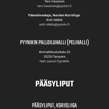
Tero Hassinen
tero.hassinen@pyrinto.fi
Päävalmentaja, Naisten Korisliiga:
Antti Nikkilä
antti.nikkila@pyrinto.fi
PYYNIKIN PALLOILUHALLI (PELIHALLI)
Ammattikoulunkatu 20
33230 Tampere
Näin saavut Pyynikille
PÄÄSYLIPUT
PÄÄSYLIPUT, KORISLIIGA