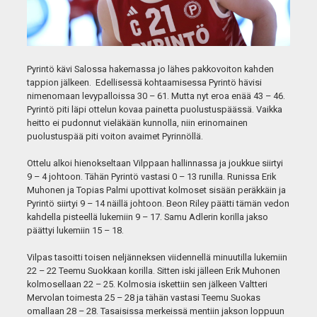
Pyrintö kävi Salossa hakemassa jo lähes pakkovoiton kahden
tappion jälkeen. Edellisessä kohtaamisessa Pyrintö hävisi
nimenomaan levypalloissa 30 – 61. Mutta nyt eroa enää 43 – 46.
Pyrintö piti läpi ottelun kovaa painetta puolustuspäässä. Vaikka
heitto ei pudonnut vieläkään kunnolla, niin erinomainen
puolustuspää piti voiton avaimet Pyrinnöllä.
Ottelu alkoi hienokseltaan Vilppaan hallinnassa ja joukkue siirtyi
9 – 4 johtoon. Tähän Pyrintö vastasi 0 – 13 runilla. Runissa Erik
Muhonen ja Topias Palmi upottivat kolmoset sisään peräkkäin ja
Pyrintö siirtyi 9 – 14 näillä johtoon. Beon Riley päätti tämän vedon
kahdella pisteellä lukemiin 9 – 17. Samu Adlerin korilla jakso
päättyi lukemiin 15 – 18.
Vilpas tasoitti toisen neljänneksen viidennellä minuutilla lukemiin
22 – 22 Teemu Suokkaan korilla. Sitten iski jälleen Erik Muhonen
kolmosellaan 22 – 25. Kolmosia iskettiin sen jälkeen Valtteri
Mervolan toimesta 25 – 28 ja tähän vastasi Teemu Suokas
omallaan 28 – 28. Tasaisissa merkeissä mentiin jakson loppuun