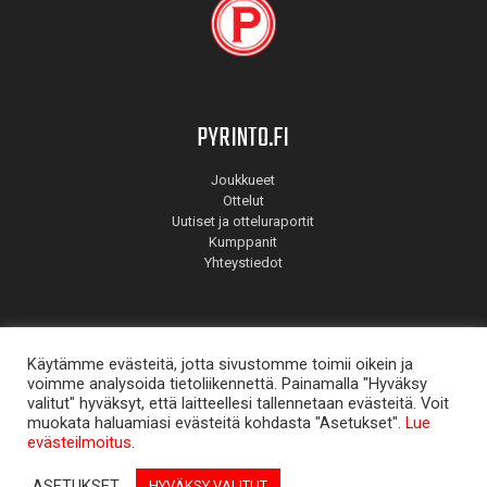
PYRINTO.FI
Joukkueet
Ottelut
Uutiset ja otteluraportit
Kumppanit
Yhteystiedot
Käytämme evästeitä, jotta sivustomme toimii oikein ja
voimme analysoida tietoliikennettä. Painamalla "Hyväksy
valitut" hyväksyt, että laitteellesi tallennetaan evästeitä. Voit
muokata haluamiasi evästeitä kohdasta "Asetukset".
Lue
© Pyrintö 2026. Suunnitellut
Mainostoimisto Aate
.
evästeilmoitus.
ASETUKSET
HYVÄKSY VALITUT