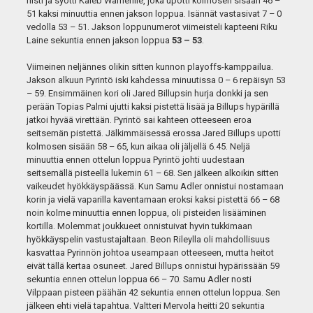
riisti ja syötti Kaleb Warnerille, joka upotti kolmosen sisään 46 –
51 kaksi minuuttia ennen jakson loppua. Isännät vastasivat 7 – 0
vedolla 53 – 51. Jakson loppunumerot viimeisteli kapteeni Riku
Laine sekuntia ennen jakson loppua
53 – 53
.
Viimeinen neljännes olikin sitten kunnon playoffs-kamppailua.
Jakson alkuun Pyrintö iski kahdessa minuutissa 0 – 6 repäisyn 53
– 59. Ensimmäinen kori oli Jared Billupsin hurja donkki ja sen
perään Topias Palmi ujutti kaksi pistettä lisää ja Billups hypärillä
jatkoi hyvää virettään. Pyrintö sai kahteen otteeseen eroa
seitsemän pistettä. Jälkimmäisessä erossa Jared Billups upotti
kolmosen sisään 58 – 65, kun aikaa oli jäljellä 6.45. Neljä
minuuttia ennen ottelun loppua Pyrintö johti uudestaan
seitsemällä pisteellä lukemin 61 – 68. Sen jälkeen alkoikin sitten
vaikeudet hyökkäyspäässä. Kun Samu Adler onnistui nostamaan
korin ja vielä vaparilla kaventamaan eroksi kaksi pistettä 66 – 68
noin kolme minuuttia ennen loppua, oli pisteiden lisääminen
kortilla. Molemmat joukkueet onnistuivat hyvin tukkimaan
hyökkäyspelin vastustajaltaan. Beon Rileylla oli mahdollisuus
kasvattaa Pyrinnön johtoa useampaan otteeseen, mutta heitot
eivät tällä kertaa osuneet. Jared Billups onnistui hypärissään 59
sekuntia ennen ottelun loppua 66 – 70. Samu Adler nosti
Vilppaan pisteen päähän 42 sekuntia ennen ottelun loppua. Sen
jälkeen ehti vielä tapahtua. Valtteri Mervola heitti 20 sekuntia