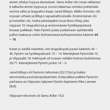
ennen ottelun loppua eturautaan. Samu Adler otti oman ratkaisun
6 sekuntia ennen loppua ja Joona Hakamaa onnistui pistämään
sormia väliin ja levypallon kaapi Jared Billups. Mikko Koivisto otti
nopean virheen ja Billups vapaaheittoviivalle. Ensimmäinen ohi
ja toinenkin ohi, mutta pelastajaksi nousi Beon Riley, joka
nappasi 10. levypallonsa ja ensimmäisen hyökkäyspäässä
kovaan paikkaan. Näin Pyrintö pääsi purkamaan syöttämällä
pallon taakse ja voitto kolmannessa kohtaamisessa lukemin
69
– 70
.
Kuten jo edellä mainittiin, niin levypallopeli parani lukemiin 43 –
46. Pyrintö vei hyökkäyslevarit 15 – 14. Menetykset Pyrinnölle 10
ja Vilppaalle 18. Heittopeli oli tosiaan vieläkin hieman kadoksissa
26/71. Menetyksistä Pyrintö juoksi 16 – 6.
Jared Billups oli Pyrinnön tehomies (20/7/5s) ja lisäksi
erinomaista puolustuspelaamista. Kotijoukkue palkitsi Pyrinnön
parhaana ex-Vilppaan nykyisen Pyrintö-kapteenin Riku Laineen
(8/8).
Vilppaan tehomies oli Samu Adler 15/2.