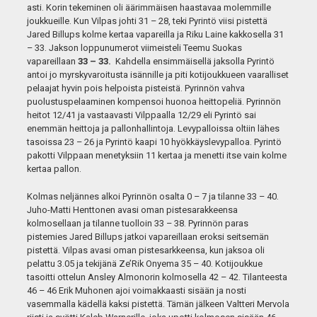
asti. Korin tekeminen oli äärimmäisen haastavaa molemmille
joukkueille. Kun Vilpas johti 31 – 28, teki Pyrintö viisi pistettä
Jared Billups kolme kertaa vapareilla ja Riku Laine kakkosella 31
– 33. Jakson loppunumerot viimeisteli Teemu Suokas
vapareillaan
33 – 33.
Kahdella ensimmäisellä jaksolla Pyrintö
antoi jo myrskyvaroitusta isännille ja piti kotijoukkueen vaaralliset
pelaajat hyvin pois helpoista pisteistä. Pyrinnön vahva
puolustuspelaaminen kompensoi huonoa heittopeliä. Pyrinnön
heitot 12/41 ja vastaavasti Vilppaalla 12/29 eli Pyrintö sai
enemmän heittoja ja pallonhallintoja. Levypalloissa oltiin lähes
tasoissa 23 – 26 ja Pyrintö kaapi 10 hyökkäyslevypalloa. Pyrintö
pakotti Vilppaan menetyksiin 11 kertaa ja menetti itse vain kolme
kertaa pallon.
Kolmas neljännes alkoi Pyrinnön osalta 0 – 7 ja tilanne 33 – 40.
Juho-Matti Henttonen avasi oman pistesarakkeensa
kolmosellaan ja tilanne tuolloin 33 – 38. Pyrinnön paras
pistemies Jared Billups jatkoi vapareillaan eroksi seitsemän
pistettä.
Vilpas avasi oman pistesarkkeensa, kun jaksoa oli
pelattu 3.05 ja tekijänä Ze’Rik Onyema 35 – 40. Kotijoukkue
tasoitti ottelun Ansley Almonorin kolmosella 42 – 42. Tilanteesta
46 – 46 Erik Muhonen ajoi voimakkaasti sisään ja nosti
vasemmalla kädellä kaksi pistettä. Tämän jälkeen Valtteri Mervola