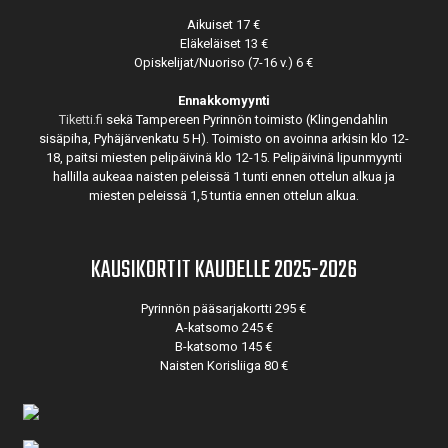
Aikuiset 17 €
Eläkeläiset 13 €
Opiskelijat/Nuoriso (7-16 v.) 6 €
Ennakkomyynti
Tiketti.fi
sekä Tampereen Pyrinnön toimisto (Klingendahlin
sisäpiha, Pyhäjärvenkatu 5 H). Toimisto on avoinna arkisin klo 12-
18, paitsi miesten pelipäivinä klo 12-15. Pelipäivinä lipunmyynti
hallilla aukeaa naisten peleissä 1 tunti ennen ottelun alkua ja
miesten peleissä 1,5 tuntia ennen ottelun alkua.
KAUSIKORTIT KAUDELLE 2025-2026
Pyrinnön pääsarjakortti 295 €
A-katsomo 245 €
B-katsomo 145 €
Naisten Korisliiga 80 €