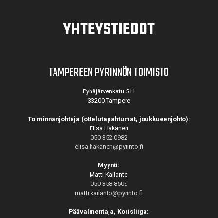
YHTEYSTIEDOT
TAMPEREEN PYRINNÖN TOIMISTO
Pyhäjärvenkatu 5 H
33200 Tampere
Toiminnanjohtaja (ottelutapahtumat, joukkueenjohto):
Elisa Hakanen
050 352 0982
elisa.hakanen@pyrinto.fi
Myynti:
Matti Kailanto
050 358 8509
matti.kailanto@pyrinto.fi
Päävalmentaja, Korisliiga: