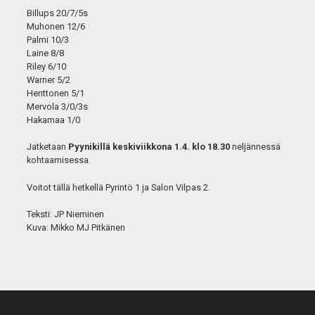
Billups 20/7/5s
Muhonen 12/6
Palmi 10/3
Laine 8/8
Riley 6/10
Warner 5/2
Henttonen 5/1
Mervola 3/0/3s
Hakamaa 1/0
Jatketaan
Pyynikillä keskiviikkona 1.4. klo 18.30
neljännessä
kohtaamisessa.
Voitot tällä hetkellä Pyrintö 1 ja Salon Vilpas 2.
Teksti: JP Nieminen
Kuva: Mikko MJ Pitkänen