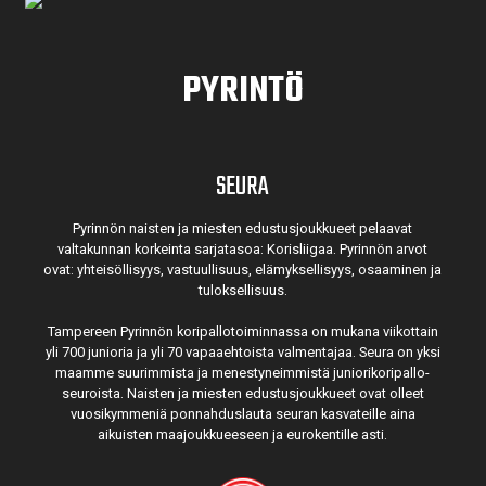
PYRINTÖ
SEURA
Pyrinnön naisten ja miesten edustusjoukkueet pelaavat
valtakunnan korkeinta sarjatasoa: Korisliigaa. Pyrinnön arvot
ovat: yhteisöl­lisyys, vastuul­lisuus, elämyk­sellisyys, osaaminen ja
tulok­sellisuus.
Tampereen Pyrinnön kori­pallo­toimin­nassa on mukana viikottain
yli 700 junioria ja yli 70 vapaa­ehtoista valmen­tajaa. Seura on yksi
maamme suurim­mista ja menes­tyneim­mistä juni­ori­kori­pallo­
seuroista. Naisten ja miesten edustus­joukkueet ovat olleet
vuosi­kymmeniä ponnahdus­lauta seuran kasvateille aina
aikuisten maa­joukkueeseen ja euro­kentille asti.