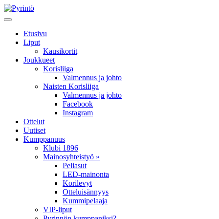
Etusivu
Liput
Kausikortit
Joukkueet
Korisliiga
Valmennus ja johto
Naisten Korisliiga
Valmennus ja johto
Facebook
Instagram
Ottelut
Uutiset
Kumppanuus
Klubi 1896
Mainosyhteistyö »
Peliasut
LED-mainonta
Korilevyt
Otteluisännyys
Kummipelaaja
VIP-liput
Pyrinnön kumppaniksi?