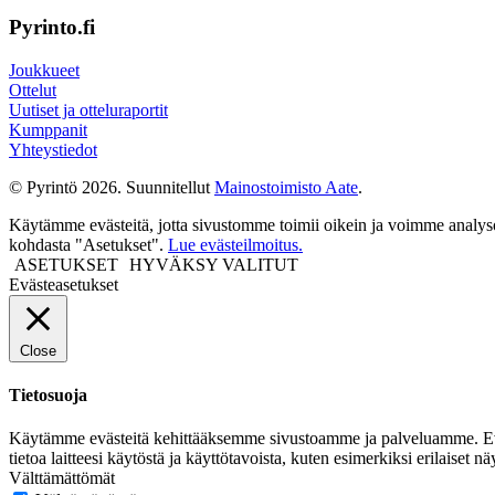
Pyrinto.fi
Joukkueet
Ottelut
Uutiset ja otteluraportit
Kumppanit
Yhteystiedot
© Pyrintö 2026. Suunnitellut
Mainostoimisto Aate
.
Käytämme evästeitä, jotta sivustomme toimii oikein ja voimme analysoid
kohdasta "Asetukset".
Lue evästeilmoitus.
ASETUKSET
HYVÄKSY VALITUT
Evästeasetukset
Close
Tietosuoja
Käytämme evästeitä kehittääksemme sivustoamme ja palveluamme. Evästeet 
tietoa laitteesi käytöstä ja käyttötavoista, kuten esimerkiksi erilaiset
Välttämättömät