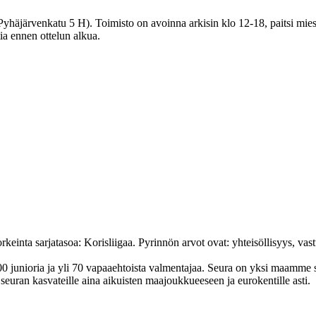
häjärvenkatu 5 H). Toimisto on avoinna arkisin klo 12-18, paitsi miest
tia ennen ottelun alkua.
nta sarjatasoa: Korisliigaa. Pyrinnön arvot ovat: yhteisöl­lisyys, vastuu
junioria ja yli 70 vapaa­ehtoista valmen­tajaa. Seura on yksi maamme suur
uran kasvateille aina aikuisten maa­joukkueeseen ja euro­kentille asti.