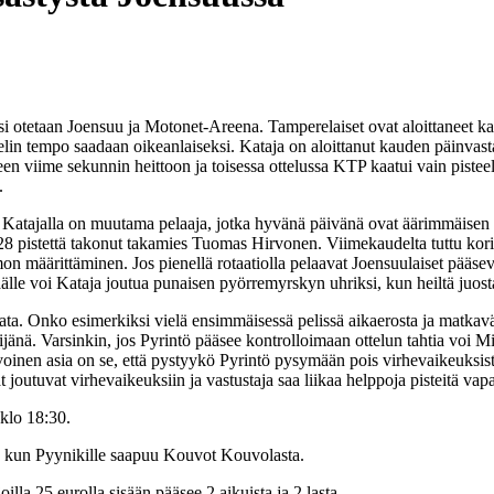
i otetaan Joensuu ja Motonet-Areena. Tamperelaiset ovat aloittaneet kau
elin tempo saadaan oikeanlaiseksi. Kataja on aloittanut kauden päinvasta
en viime sekunnin heittoon ja toisessa ottelussa KTP kaatui vain pisteell
.
 Katajalla on muutama pelaaja, jotka hyvänä päivänä ovat äärimmäisen v
sa 28 pistettä takonut takamies Tuomas Hirvonen. Viimekaudelta tuttu k
mon määrittäminen. Jos pienellä rotaatiolla pelaavat Joensuulaiset pääse
älle voi Kataja joutua punaisen pyörremyrskyn uhriksi, kun heiltä juostaa
rata. Onko esimerkiksi vielä ensimmäisessä pelissä aikaerosta ja matkav
kijänä. Varsinkin, jos Pyrintö pääsee kontrolloimaan ottelun tahtia voi M
n asia on se, että pystyykö Pyrintö pysymään pois virhevaikeuksista. Ak
joutuvat virhevaikeuksiin ja vastustaja saa liikaa helppoja pisteitä vapa
klo 18:30.
0, kun Pyynikille saapuu Kouvot Kouvolasta.
la 25 eurolla sisään pääsee 2 aikuista ja 2 lasta.