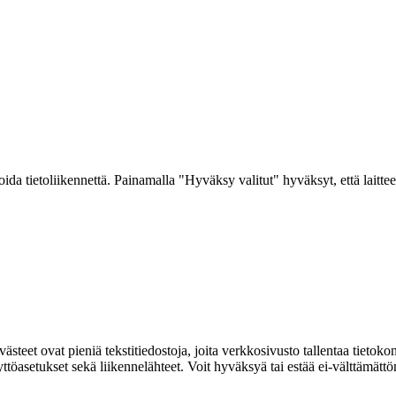
a tietoliikennettä. Painamalla "Hyväksy valitut" hyväksyt, että laitteel
ovat pieniä tekstitiedostoja, joita verkkosivusto tallentaa tietokoneelle
 näyttöasetukset sekä liikennelähteet. Voit hyväksyä tai estää ei-välttämä