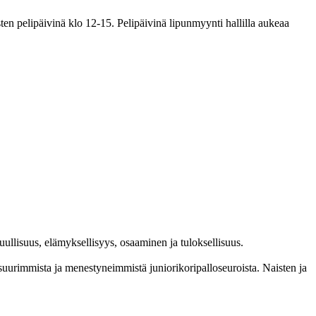
en pelipäivinä klo 12-15. Pelipäivinä lipunmyynti hallilla aukeaa
l­lisuus, elämyk­sellisyys, osaaminen ja tulok­sellisuus.
im­mista ja menes­tyneim­mistä juni­ori­kori­pallo­seuroista. Naisten ja