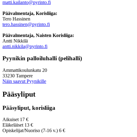
matti.kailanto@pyrinto.fi
Päävalmentaja, Korisliiga:
Tero Hassinen
tero.hassinen@pyrinto.fi
Päävalmentaja, Naisten Korisliiga:
Antti Nikkilä
antti.nikkila@pyrinto.fi
Pyynikin palloiluhalli (pelihalli)
Ammattikoulunkatu 20
33230 Tampere
Näin saavut Pyynikille
Pääsyliput
Pääsyliput, korisliiga
Aikuiset 17 €
Eläkeläiset 13 €
Opiskelijat/Nuoriso (7-16 v.) 6 €