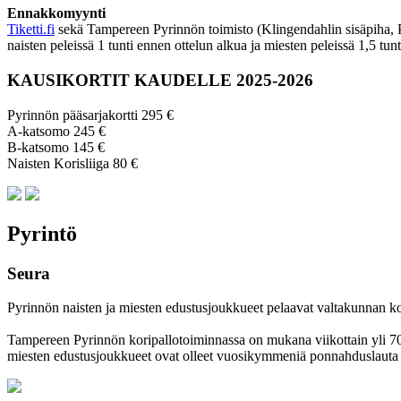
Ennakkomyynti
Tiketti.fi
sekä Tampereen Pyrinnön toimisto (Klingendahlin sisäpiha, Py
naisten peleissä 1 tunti ennen ottelun alkua ja miesten peleissä 1,5 tun
KAUSIKORTIT KAUDELLE 2025-2026
Pyrinnön pääsarjakortti 295 €
A-katsomo 245 €
B-katsomo 145 €
Naisten Korisliiga 80 €
Pyrintö
Seura
Pyrinnön naisten ja miesten edustusjoukkueet pelaavat valtakunnan korkei
Tampereen Pyrinnön kori­pallo­toimin­nassa on mukana viikottain yli 700 
miesten edustus­joukkueet ovat olleet vuosi­kymmeniä ponnahdus­lauta se