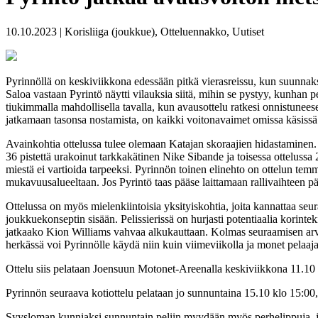
10.10.2023 | Korisliiga (joukkue), Otteluennakko, Uutiset
Pyrinnöllä on keskiviikkona edessään pitkä vierasreissu, kun suunnaks
Saloa vastaan Pyrintö näytti vilauksia siitä, mihin se pystyy, kunhan p
tiukimmalla mahdollisella tavalla, kun avausottelu ratkesi onnistuneese
jatkamaan tasonsa nostamista, on kaikki voitonavaimet omissa käsissä
Avainkohtia ottelussa tulee olemaan Katajan skoraajien hidastaminen.
36 pistettä urakoinut tarkkakätinen Nike Sibande ja toisessa ottelus
miestä ei vartioida tarpeeksi. Pyrinnön toinen elinehto on ottelun tem
mukavuusalueeltaan. Jos Pyrintö taas pääse laittamaan rallivaihteen pä
Ottelussa on myös mielenkiintoisia yksityiskohtia, joita kannattaa seu
joukkuekonseptin sisään. Pelissierissä on hurjasti potentiaalia korinte
jatkaako Kion Williams vahvaa alkukauttaan. Kolmas seuraamisen arvoine
herkässä voi Pyrinnölle käydä niin kuin viimeviikolla ja monet pelaajat 
Ottelu siis pelataan Joensuun Motonet-Areenalla keskiviikkona 11.10 
Pyrinnön seuraava kotiottelu pelataan jo sunnuntaina 15.10 klo 15:0
Syysloman kunniaksi sunnuntain peliin myydään myös perhelippuja, joil