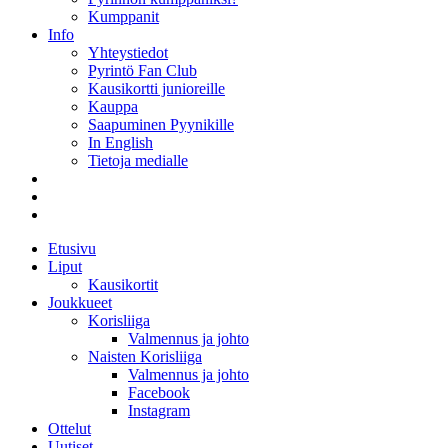
Kumppanit
Info
Yhteystiedot
Pyrintö Fan Club
Kausikortti junioreille
Kauppa
Saapuminen Pyynikille
In English
Tietoja medialle
Etusivu
Liput
Kausikortit
Joukkueet
Korisliiga
Valmennus ja johto
Naisten Korisliiga
Valmennus ja johto
Facebook
Instagram
Ottelut
Uutiset