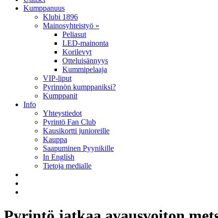
Kumppanuus
Klubi 1896
Mainosyhteistyö »
Peliasut
LED-mainonta
Korilevyt
Otteluisännyys
Kummipelaaja
VIP-liput
Pyrinnön kumppaniksi?
Kumppanit
Info
Yhteystiedot
Pyrintö Fan Club
Kausikortti junioreille
Kauppa
Saapuminen Pyynikille
In English
Tietoja medialle
Pyrintö jatkaa avausvoiton met