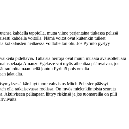
tensa kahdella tappiolla, mutta viime perjantaina tiukassa pelissä
isesti kahdella voitolla. Nämä voitot ovat kuitenkin tulleet
ä kotkalaisten heittäessä voittoheiton ohi. Jos Pyrintö pystyy
aikeita pideltäviä. Tällaisia herroja ovat muun muassa avausottelussa
orinaluspelaaja Amanze Egekeze voi myös aiheuttaa päänvaivaa, jos
vät rauhoittamaan peliä joutuu Pyrintö pois omalta
n jalat alta.
äsymyksestä kärsinyt tuore vahvistus Mitch Pelissier päässyt
itch olla ratkaisevassa roolissa. On myös mielenkiintoista seurata
tiiviseen pelitapaan liittyy riskinsä ja jos tuomareilla on pilli
riviivalta.