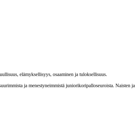
l­lisuus, elämyk­sellisyys, osaaminen ja tulok­sellisuus.
im­mista ja menes­tyneim­mistä juni­ori­kori­pallo­seuroista. Naisten ja