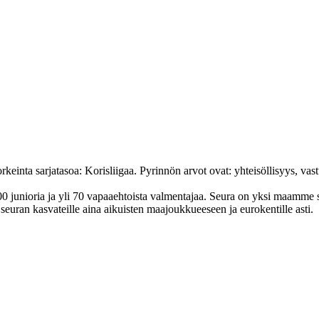
nta sarjatasoa: Korisliigaa. Pyrinnön arvot ovat: yhteisöl­lisyys, vastuu
junioria ja yli 70 vapaa­ehtoista valmen­tajaa. Seura on yksi maamme suur
uran kasvateille aina aikuisten maa­joukkueeseen ja euro­kentille asti.