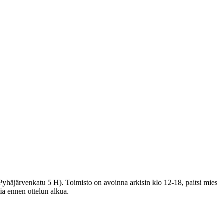
häjärvenkatu 5 H). Toimisto on avoinna arkisin klo 12-18, paitsi miest
tia ennen ottelun alkua.