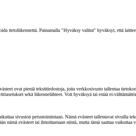
a tietoliikennettä. Painamalla "Hyväksy valitut" hyväksyt, että laitteel
ovat pieniä tekstitiedostoja, joita verkkosivusto tallentaa tietokoneelle
 näyttöasetukset sekä liikennelähteet. Voit hyväksyä tai estää ei-välttämä
ikuttaa sivuston perustoimintaan. Nämä evästeet tallentavat sivuilla tekemä
n nämä evästeet tai ilmoittamaan niistä, mutta tämä saattaa vaikuttaa ve