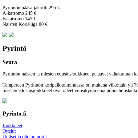
Pyrinnön pääsarjakortti 295 €
A-katsomo 245 €
B-katsomo 145 €
Naisten Korisliiga 80 €
Pyrintö
Seura
Pyrinnön naisten ja miesten edustusjoukkueet pelaavat valtakunnan korkei
Tampereen Pyrinnön kori­pallo­toimin­nassa on mukana viikottain yli 700 
miesten edustus­joukkueet ovat olleet vuosi­kymmeniä ponnahdus­lauta se
Pyrinto.fi
Joukkueet
Ottelut
Uutiset ja otteluraportit