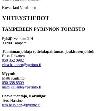
Kuva: Jani Virolainen
YHTEYSTIEDOT
TAMPEREEN PYRINNÖN TOIMISTO
Pyhäjärvenkatu 5 H
33200 Tampere
Toiminnanjohtaja (ottelutapahtumat, joukkueenjohto):
Elisa Hakanen
050 352 0982
elisa.hakanen@pyrinto.fi
Myynti:
Matti Kailanto
050 358 8509
matti.kailanto@pyrinto.fi
Päävalmentaja, Korisliiga:
Tero Hassinen
tero.hassinen@pyrinto.fi