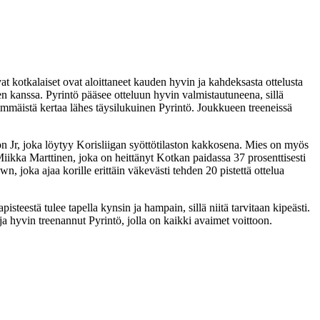
t kotkalaiset ovat aloittaneet kauden hyvin ja kahdeksasta ottelusta
den kanssa. Pyrintö pääsee otteluun hyvin valmistautuneena, sillä
nsimmäistä kertaa lähes täysilukuinen Pyrintö. Joukkueen treeneissä
son Jr, joka löytyy Korisliigan syöttötilaston kakkosena. Mies on myös
Miikka Marttinen, joka on heittänyt Kotkan paidassa 37 prosenttisesti
 joka ajaa korille erittäin väkevästi tehden 20 pistettä ottelua
pisteestä tulee tapella kynsin ja hampain, sillä niitä tarvitaan kipeästi.
 ja hyvin treenannut Pyrintö, jolla on kaikki avaimet voittoon.