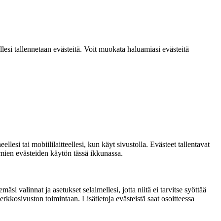
lesi tallennetaan evästeitä. Voit muokata haluamiasi evästeitä
si tai mobiililaitteellesi, kun käyt sivustolla. Evästeet tallentavat
ttömien evästeiden käytön tässä ikkunassa.
si valinnat ja asetukset selaimellesi, jotta niitä ei tarvitse syöttää
rkkosivuston toimintaan. Lisätietoja evästeistä saat osoitteessa