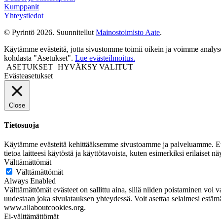
Kumppanit
Yhteystiedot
© Pyrintö 2026. Suunnitellut
Mainostoimisto Aate
.
Käytämme evästeitä, jotta sivustomme toimii oikein ja voimme analysoid
kohdasta "Asetukset".
Lue evästeilmoitus.
ASETUKSET
HYVÄKSY VALITUT
Evästeasetukset
Close
Tietosuoja
Käytämme evästeitä kehittääksemme sivustoamme ja palveluamme. Evästeet 
tietoa laitteesi käytöstä ja käyttötavoista, kuten esimerkiksi erilaiset
Välttämättömät
Välttämättömät
Always Enabled
Välttämättömät evästeet on sallittu aina, sillä niiden poistaminen voi va
uudestaan joka sivulatauksen yhteydessä. Voit asettaa selaimesi estämää
www.allaboutcookies.org.
Ei-välttämättömät