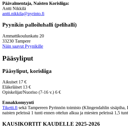
Päävalmentaja, Naisten Korisliiga:
Antti Nikkilä
antti.nikkila@pyrinto.fi
Pyynikin palloiluhalli (pelihalli)
Ammattikoulunkatu 20
33230 Tampere
Näin saavut Pyynikille
Pääsyliput
Pääsyliput, korisliiga
Aikuiset 17 €
Eläkeläiset 13 €
Opiskelijat/Nuoriso (7-16 v.) 6 €
Ennakkomyynti
Tiketti.fi
sekä Tampereen Pyrinnön toimisto (Klingendahlin sisäpiha, Py
naisten peleissä 1 tunti ennen ottelun alkua ja miesten peleissä 1,5 tun
KAUSIKORTIT KAUDELLE 2025-2026