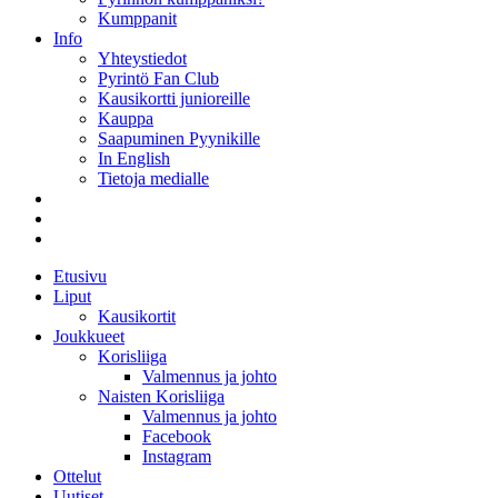
Kumppanit
Info
Yhteystiedot
Pyrintö Fan Club
Kausikortti junioreille
Kauppa
Saapuminen Pyynikille
In English
Tietoja medialle
Etusivu
Liput
Kausikortit
Joukkueet
Korisliiga
Valmennus ja johto
Naisten Korisliiga
Valmennus ja johto
Facebook
Instagram
Ottelut
Uutiset