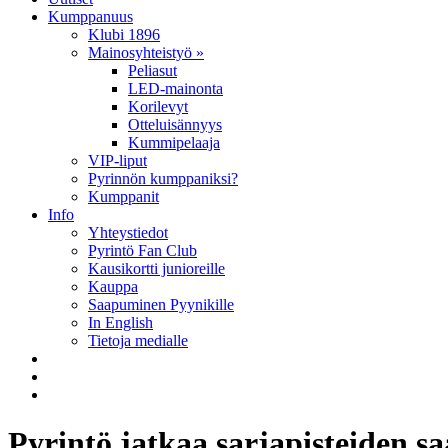
Kumppanuus
Klubi 1896
Mainosyhteistyö »
Peliasut
LED-mainonta
Korilevyt
Otteluisännyys
Kummipelaaja
VIP-liput
Pyrinnön kumppaniksi?
Kumppanit
Info
Yhteystiedot
Pyrintö Fan Club
Kausikortti junioreille
Kauppa
Saapuminen Pyynikille
In English
Tietoja medialle
Pyrintö jatkaa sarjapisteiden sa