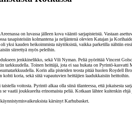
eenassa on luvassa jälleen kova vääntö sarjapisteistä. Vastaan asettuva
kossa tasapisteisiin kolmantena ja neljäntenä olevien Katajan ja Korihai
lu oli yksi kauden heikoimmista näytöksistä, vaikka parketilla nähtiin e
taisiin siirrettyä myös peleihin.
uu edukseen jenkkinelikko, sekä Vili Nyman. Peliä pyörittää Vincent Gol
n tarkkuudella. Toinen heittäjä, jota ei saa hukata on Pyrintö-kasvatti 
matarkkuudella. Korin alla pisteiden teosta pitää huolen Roydell Brown,
kohti koria, sekä siitä vapautuvien heittäjien laadukkaisiin heittoihin.
istella voitosta. Pyrintö alkaa olla siinä tilanteessa, että jokaisesta sarja
ta se vaatii joukkueelta erinomaista peliä. Kotkaan lähtee kuitenkin ehjä
 käynnistymisvaikeuksista kärsinyt Karhubasket.