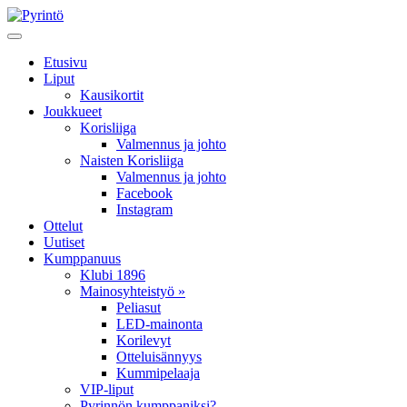
Etusivu
Liput
Kausikortit
Joukkueet
Korisliiga
Valmennus ja johto
Naisten Korisliiga
Valmennus ja johto
Facebook
Instagram
Ottelut
Uutiset
Kumppanuus
Klubi 1896
Mainosyhteistyö »
Peliasut
LED-mainonta
Korilevyt
Otteluisännyys
Kummipelaaja
VIP-liput
Pyrinnön kumppaniksi?