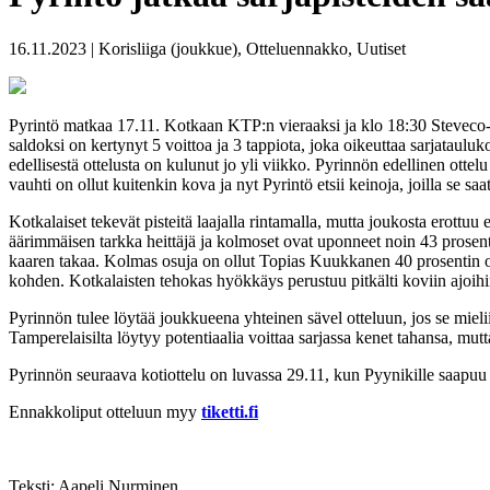
16.11.2023 | Korisliiga (joukkue), Otteluennakko, Uutiset
Pyrintö matkaa 17.11. Kotkaan KTP:n vieraaksi ja klo 18:30 Steveco-Ar
saldoksi on kertynyt 5 voittoa ja 3 tappiota, joka oikeuttaa sarjataulu
edellisestä ottelusta on kulunut jo yli viikko. Pyrinnön edellinen otte
vauhti on ollut kuitenkin kova ja nyt Pyrintö etsii keinoja, joilla se saa
Kotkalaiset tekevät pisteitä laajalla rintamalla, mutta joukosta erott
äärimmäisen tarkka heittäjä ja kolmoset ovat uponneet noin 43 prosenti
kaaren takaa. Kolmas osuja on ollut Topias Kuukkanen 40 prosentin osu
kohden. Kotkalaisten tehokas hyökkäys perustuu pitkälti koviin ajoihin 
Pyrinnön tulee löytää joukkueena yhteinen sävel otteluun, jos se mielii ta
Tamperelaisilta löytyy potentiaalia voittaa sarjassa kenet tahansa, mut
Pyrinnön seuraava kotiottelu on luvassa 29.11, kun Pyynikille saapuu
Ennakkoliput otteluun myy
tiketti.fi
Teksti: Aapeli Nurminen