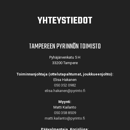
YHTEYSTIEDOT
TAMPEREEN PYRINNÖN TOIMISTO
Pyhäjärvenkatu 5 H
33200 Tampere
Toiminnanjohtaja (ottelutapahtumat, joukkueenjohto):
Elisa Hakanen
050 352 0982
elisa.hakanen@pyrinto.fi
Myynti:
Matti Kailanto
050 358 8509
matti.kailanto@pyrinto.fi
Päävalmentaja, Korisliiga: