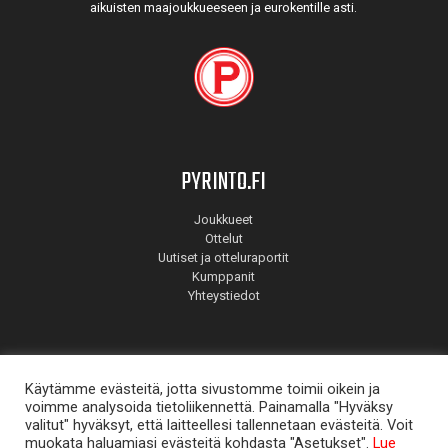
aikuisten maa­joukkueeseen ja euro­kentille asti.
PYRINTO.FI
Joukkueet
Ottelut
Uutiset ja otteluraportit
Kumppanit
Yhteystiedot
Käytämme evästeitä, jotta sivustomme toimii oikein ja
voimme analysoida tietoliikennettä. Painamalla "Hyväksy
valitut" hyväksyt, että laitteellesi tallennetaan evästeitä. Voit
muokata haluamiasi evästeitä kohdasta "Asetukset".
Lue
© Pyrintö 2026. Suunnitellut
Mainostoimisto Aate
.