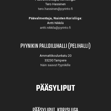
Tero Hassinen
tero.hassinen@pyrinto.fi
Päävalmentaja, Naisten Korisliiga:
Antti Nikkilä
antti.nikkila@pyrinto.fi
PYYNIKIN PALLOILUHALLI (PELIHALLI)
Ammattikoulunkatu 20
33230 Tampere
Näin saavut Pyynikille
PÄÄSYLIPUT
PÄÄSYLIPUT, KORISLIIGA