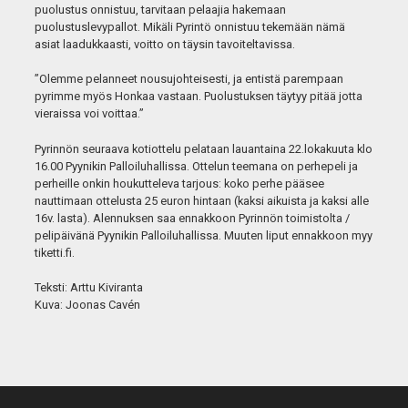
puolustus onnistuu, tarvitaan pelaajia hakemaan
puolustuslevypallot. Mikäli Pyrintö onnistuu tekemään nämä
asiat laadukkaasti, voitto on täysin tavoiteltavissa.
”Olemme pelanneet nousujohteisesti, ja entistä parempaan
pyrimme myös Honkaa vastaan. Puolustuksen täytyy pitää jotta
vieraissa voi voittaa.”
Pyrinnön seuraava kotiottelu pelataan lauantaina 22.lokakuuta klo
16.00 Pyynikin Palloiluhallissa. Ottelun teemana on perhepeli ja
perheille onkin houkutteleva tarjous: koko perhe pääsee
nauttimaan ottelusta 25 euron hintaan (kaksi aikuista ja kaksi alle
16v. lasta). Alennuksen saa ennakkoon Pyrinnön toimistolta /
pelipäivänä Pyynikin Palloiluhallissa. Muuten liput ennakkoon myy
tiketti.fi.
Teksti: Arttu Kiviranta
Kuva: Joonas Cavén