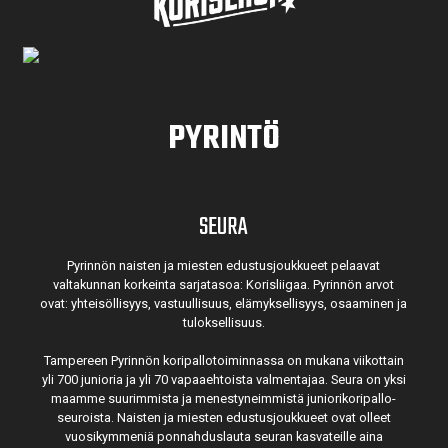
PYRINTÖ
SEURA
Pyrinnön naisten ja miesten edustusjoukkueet pelaavat
valtakunnan korkeinta sarjatasoa: Korisliigaa. Pyrinnön arvot
ovat: yhteisöl­lisyys, vastuul­lisuus, elämyk­sellisyys, osaaminen ja
tulok­sellisuus.
Tampereen Pyrinnön kori­pallo­toimin­nassa on mukana viikottain
yli 700 junioria ja yli 70 vapaa­ehtoista valmen­tajaa. Seura on yksi
maamme suurim­mista ja menes­tyneim­mistä juni­ori­kori­pallo­
seuroista. Naisten ja miesten edustus­joukkueet ovat olleet
vuosi­kymmeniä ponnahdus­lauta seuran kasvateille aina