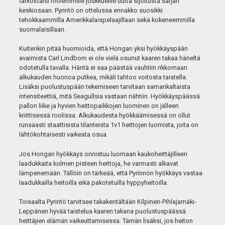
tarkoittaisi molemmille joukkueille uutta sijoitusta sarjan
keskiosaan. Pyrintö on ottelussa ennakko suosikki
tehokkaammilla Amerikkalaispelaajillaan sekä kokeneemmilla
suomalaisillaan.
Kuitenkin pitää huomioida, että Hongan yksi hyökkäyspään
avaimista Carl Lindbom ei ole vielä osunut kaaren takaa häneltä
odotetulla tavalla. Häntä ei saa päästää vauhtiin rikkomaan
alkukauden huonoa putkea, mikäli tahtoo voitosta taistella.
Lisäksi puolustuspään tekemiseen tarvitaan samankaltaista
intensiteettiä, mitä Seagullsia vastaan nähtiin. Hyökkäyspäässä
pallon liike ja hyvien heittopaikkojen luominen on jälleen
kriittisessä roolissa. Alkukaudesta hyökkäämisessä on ollut
runsaasti staattisista tilanteista 1v1 heittojen luomista, joita on
lähtökohtaisesti vaikeata osua.
Jos Hongan hyökkäys onnistuu luomaan kaukoheittäjilleen
laadukkaita kolmen pisteen heittoja, he varmasti alkavat
lämpenemään. Tällöin on tärkeää, että Pyrinnön hyökkäys vastaa
laadukkailla heitoilla eikä pakotetuilla hyppyheitoilla.
Toisaalta Pyrintö tarvitsee takakentältään Kilpinen-Pihlajamäki-
Leppänen hyvää taistelua kaaren takana puolustuspäässä
heittäjien elämän vaikeuttamisessa. Tämän lisäksi, jos heiton