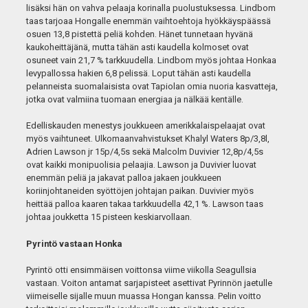
lisäksi hän on vahva pelaaja korinalla puolustuksessa. Lindbom
taas tarjoaa Hongalle enemmän vaihtoehtoja hyökkäyspäässä
osuen 13,8 pistettä peliä kohden. Hänet tunnetaan hyvänä
kaukoheittäjänä, mutta tähän asti kaudella kolmoset ovat
osuneet vain 21,7 % tarkkuudella. Lindbom myös johtaa Honkaa
levypallossa hakien 6,8 pelissä. Loput tähän asti kaudella
pelanneista suomalaisista ovat Tapiolan omia nuoria kasvatteja,
jotka ovat valmiina tuomaan energiaa ja nälkää kentälle.
Edelliskauden menestys joukkueen amerikkalaispelaajat ovat
myös vaihtuneet. Ulkomaanvahvistukset Khalyl Waters 8p/3,8l,
Adrien Lawson jr 15p/4,5s sekä Malcolm Duvivier 12,8p/4,5s
ovat kaikki monipuolisia pelaajia. Lawson ja Duvivier luovat
enemmän peliä ja jakavat palloa jakaen joukkueen
koriinjohtaneiden syöttöjen johtajan paikan. Duvivier myös
heittää palloa kaaren takaa tarkkuudella 42,1 %. Lawson taas
johtaa joukketta 15 pisteen keskiarvollaan.
Pyrintö vastaan Honka
Pyrintö otti ensimmäisen voittonsa viime viikolla Seagullsia
vastaan. Voiton antamat sarjapisteet asettivat Pyrinnön jaetulle
viimeiselle sijalle muun muassa Hongan kanssa. Pelin voitto