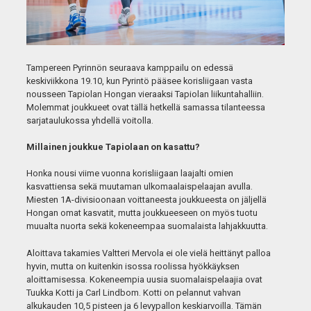
Tampereen Pyrinnön seuraava kamppailu on edessä
keskiviikkona 19.10, kun Pyrintö pääsee korisliigaan vasta
nousseen Tapiolan Hongan vieraaksi Tapiolan liikuntahalliin.
Molemmat joukkueet ovat tällä hetkellä samassa tilanteessa
sarjataulukossa yhdellä voitolla.
Millainen joukkue Tapiolaan on kasattu?
Honka nousi viime vuonna korisliigaan laajalti omien
kasvattiensa sekä muutaman ulkomaalaispelaajan avulla.
Miesten 1A-divisioonaan voittaneesta joukkueesta on jäljellä
Hongan omat kasvatit, mutta joukkueeseen on myös tuotu
muualta nuorta sekä kokeneempaa suomalaista lahjakkuutta.
Aloittava takamies Valtteri Mervola ei ole vielä heittänyt palloa
hyvin, mutta on kuitenkin isossa roolissa hyökkäyksen
aloittamisessa. Kokeneempia uusia suomalaispelaajia ovat
Tuukka Kotti ja Carl Lindbom. Kotti on pelannut vahvan
alkukauden 10,5 pisteen ja 6 levypallon keskiarvoilla. Tämän