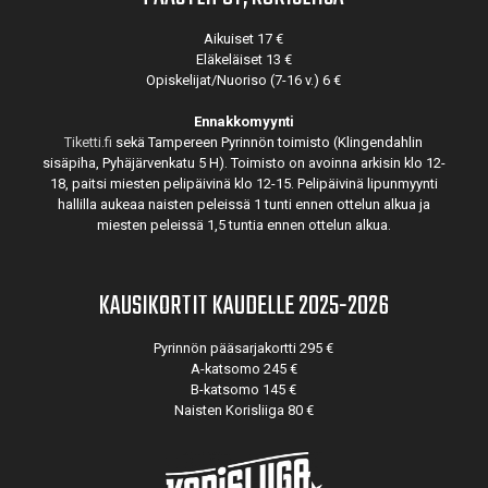
Aikuiset 17 €
Eläkeläiset 13 €
Opiskelijat/Nuoriso (7-16 v.) 6 €
Ennakkomyynti
Tiketti.fi
sekä Tampereen Pyrinnön toimisto (Klingendahlin
sisäpiha, Pyhäjärvenkatu 5 H). Toimisto on avoinna arkisin klo 12-
18, paitsi miesten pelipäivinä klo 12-15. Pelipäivinä lipunmyynti
hallilla aukeaa naisten peleissä 1 tunti ennen ottelun alkua ja
miesten peleissä 1,5 tuntia ennen ottelun alkua.
KAUSIKORTIT KAUDELLE 2025-2026
Pyrinnön pääsarjakortti 295 €
A-katsomo 245 €
B-katsomo 145 €
Naisten Korisliiga 80 €