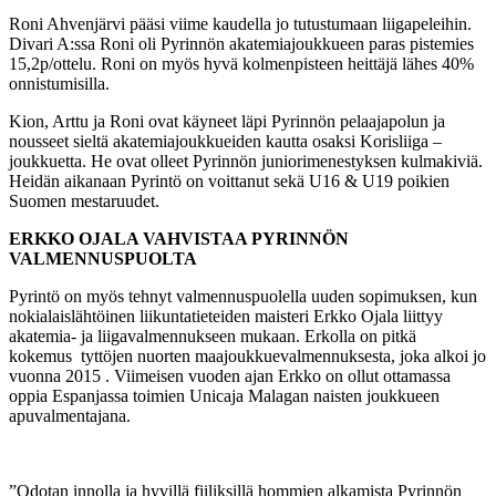
Roni Ahvenjärvi pääsi viime kaudella jo tutustumaan liigapeleihin.
Divari A:ssa Roni oli Pyrinnön akatemiajoukkueen paras pistemies
15,2p/ottelu. Roni on myös hyvä kolmenpisteen heittäjä lähes 40%
onnistumisilla.
Kion, Arttu ja Roni ovat käyneet läpi Pyrinnön pelaajapolun ja
nousseet sieltä akatemiajoukkueiden kautta osaksi Korisliiga –
joukkuetta. He ovat olleet Pyrinnön juniorimenestyksen kulmakiviä.
Heidän aikanaan Pyrintö on voittanut sekä U16 & U19 poikien
Suomen mestaruudet.
ERKKO OJALA VAHVISTAA PYRINNÖN
VALMENNUSPUOLTA
Pyrintö on myös tehnyt valmennuspuolella uuden sopimuksen, kun
nokialaislähtöinen liikuntatieteiden maisteri Erkko Ojala liittyy
akatemia- ja liigavalmennukseen mukaan. Erkolla on pitkä
kokemus tyttöjen nuorten maajoukkuevalmennuksesta, joka alkoi jo
vuonna 2015 . Viimeisen vuoden ajan Erkko on ollut ottamassa
oppia Espanjassa toimien Unicaja Malagan naisten joukkueen
apuvalmentajana.
”Odotan innolla ja hyvillä fiiliksillä hommien alkamista Pyrinnön