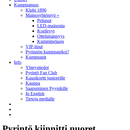
Kumppanuus
Klubi 1896
Mainosyhteistyö »
Peliasut
LED-mainonta
Korilevyt
Otteluisännyys
Kummipelaaja
VIP-liput
Pyrinnön kumppaniksi?
Kumppanit
Info
Yhteystiedot
Pyrintö Fan Club
Kausikortti junioreille
Kauppa
Saapuminen Pyynikille
In English
Tietoja medialle
Pyrintö kiinnitti nuoret