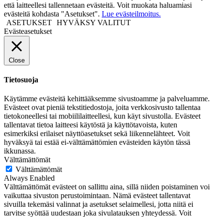
että laitteellesi tallennetaan evästeitä. Voit muokata haluamiasi
evästeitä kohdasta "Asetukset".
Lue evästeilmoitus.
ASETUKSET
HYVÄKSY VALITUT
Evästeasetukset
Close
Tietosuoja
Käytämme evästeitä kehittääksemme sivustoamme ja palveluamme.
Evästeet ovat pieniä tekstitiedostoja, joita verkkosivusto tallentaa
tietokoneellesi tai mobiililaitteellesi, kun käyt sivustolla. Evästeet
tallentavat tietoa laitteesi käytöstä ja käyttötavoista, kuten
esimerkiksi erilaiset näyttöasetukset sekä liikennelähteet. Voit
hyväksyä tai estää ei-välttämättömien evästeiden käytön tässä
ikkunassa.
Välttämättömät
Välttämättömät
Always Enabled
Välttämättömät evästeet on sallittu aina, sillä niiden poistaminen voi
vaikuttaa sivuston perustoimintaan. Nämä evästeet tallentavat
sivuilla tekemäsi valinnat ja asetukset selaimellesi, jotta niitä ei
tarvitse syöttää uudestaan joka sivulatauksen yhteydessä. Voit