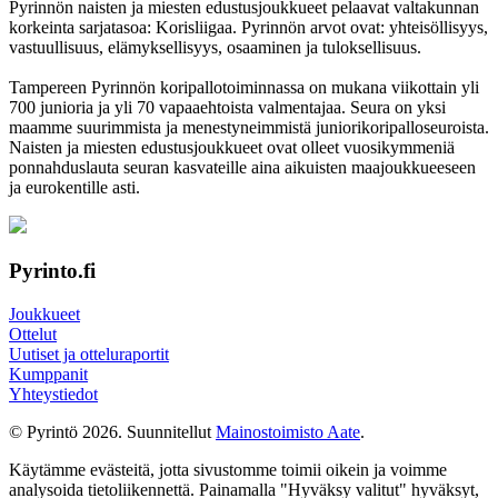
Pyrinnön naisten ja miesten edustusjoukkueet pelaavat valtakunnan
korkeinta sarjatasoa: Korisliigaa. Pyrinnön arvot ovat: yhteisöl­lisyys,
vastuul­lisuus, elämyk­sellisyys, osaaminen ja tulok­sellisuus.
Tampereen Pyrinnön kori­pallo­toimin­nassa on mukana viikottain yli
700 junioria ja yli 70 vapaa­ehtoista valmen­tajaa. Seura on yksi
maamme suurim­mista ja menes­tyneim­mistä juni­ori­kori­pallo­seuroista.
Naisten ja miesten edustus­joukkueet ovat olleet vuosi­kymmeniä
ponnahdus­lauta seuran kasvateille aina aikuisten maa­joukkueeseen
ja euro­kentille asti.
Pyrinto.fi
Joukkueet
Ottelut
Uutiset ja otteluraportit
Kumppanit
Yhteystiedot
© Pyrintö 2026. Suunnitellut
Mainostoimisto Aate
.
Käytämme evästeitä, jotta sivustomme toimii oikein ja voimme
analysoida tietoliikennettä. Painamalla "Hyväksy valitut" hyväksyt,