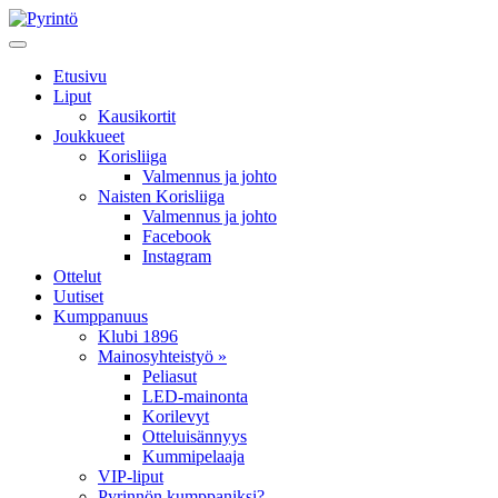
Etusivu
Liput
Kausikortit
Joukkueet
Korisliiga
Valmennus ja johto
Naisten Korisliiga
Valmennus ja johto
Facebook
Instagram
Ottelut
Uutiset
Kumppanuus
Klubi 1896
Mainosyhteistyö »
Peliasut
LED-mainonta
Korilevyt
Otteluisännyys
Kummipelaaja
VIP-liput
Pyrinnön kumppaniksi?