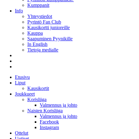
Kumppanit
Info
Yhteystiedot
Pyrintö Fan Club
Kausikortti junioreille
Kauppa
Saapuminen Pyynikille
In English
Tietoja medialle
Etusivu
Liput
Kausikortit
Joukkueet
Korisliiga
Valmennus ja johto
Naisten Korisliiga
Valmennus ja johto
Facebook
Instagram
Ottelut
Uutiset