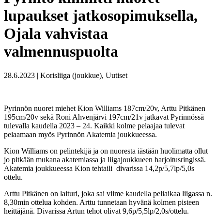
lupaukset jatkosopimuksella,
Ojala vahvistaa
valmennuspuolta
28.6.2023 | Korisliiga (joukkue), Uutiset
Pyrinnön nuoret miehet Kion Williams 187cm/20v, Arttu Pitkänen
195cm/20v sekä Roni Ahvenjärvi 197cm/21v jatkavat Pyrinnössä
tulevalla kaudella 2023 – 24. Kaikki kolme pelaajaa tulevat
pelaamaan myös Pyrinnön Akatemia joukkueessa.
Kion Williams on pelintekijä ja on nuoresta iästään huolimatta ollut
jo pitkään mukana akatemiassa ja liigajoukkueen harjoitusringissä.
Akatemia joukkueessa Kion tehtaili divarissa 14,2p/5,7lp/5,0s
ottelu.
Arttu Pitkänen on laituri, joka sai viime kaudella peliaikaa liigassa n.
8,30min ottelua kohden. Arttu tunnetaan hyvänä kolmen pisteen
heittäjänä. Divarissa Artun tehot olivat 9,6p/5,5lp/2,0s/ottelu.