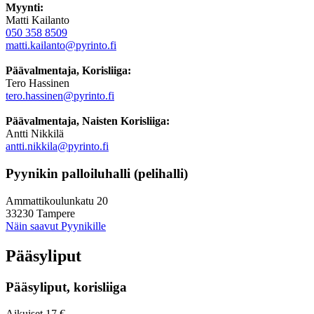
Myynti:
Matti Kailanto
050 358 8509
matti.kailanto@pyrinto.fi
Päävalmentaja, Korisliiga:
Tero Hassinen
tero.hassinen@pyrinto.fi
Päävalmentaja, Naisten Korisliiga:
Antti Nikkilä
antti.nikkila@pyrinto.fi
Pyynikin palloiluhalli (pelihalli)
Ammattikoulunkatu 20
33230 Tampere
Näin saavut Pyynikille
Pääsyliput
Pääsyliput, korisliiga
Aikuiset 17 €