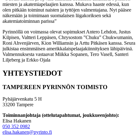
miesten ja akatemiapelaajien kanssa. Mukava haaste edessä, kun
olen pitkään toiminut naisten ja tyttöjen valmentajana. Nyt pääsee
näkemään ja toimimaan suomalaisen liigakoriksen sekä
akatemiatoiminnan parissa”
Pyrinnöllä on voimassa olevat sopimukset Antero Lehdon, Justus
Kilpisen, Valtteri Leppäsen, Chrysostom ”Chuku” Chukwumanin,
Roni Ahvenjärven, Kion Williamsin ja Arttu Pitkäsen kanssa. Seura
julkistaa ensimmäisen amerikkalaispelaajakiinnityksen lähipäivinä.
Valmennuksesta vastaavat Miikka Sopanen, Tero Vasell, Santeri
Liljeberg ja Erkko Ojala
YHTEYSTIEDOT
TAMPEREEN PYRINNÖN TOIMISTO
Pyhäjärvenkatu 5 H
33200 Tampere
Toiminnanjohtaja (ottelutapahtumat, joukkueenjohto):
Elisa Hakanen
050 352 0982
elisa.hakanen@pyrinto.fi