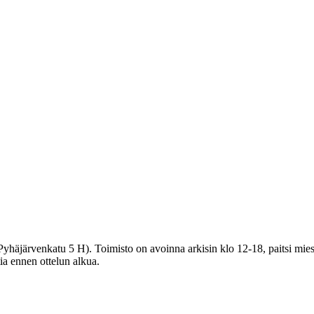
häjärvenkatu 5 H). Toimisto on avoinna arkisin klo 12-18, paitsi miest
tia ennen ottelun alkua.