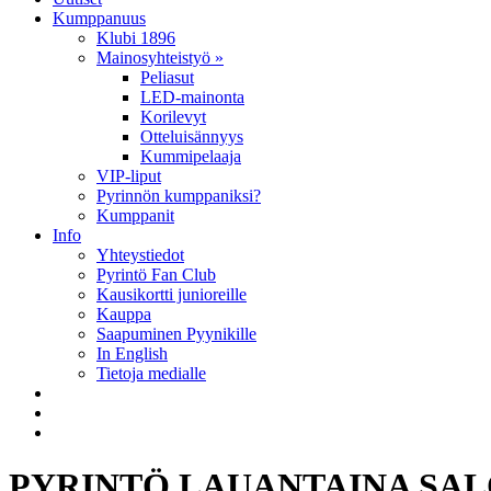
Kumppanuus
Klubi 1896
Mainosyhteistyö »
Peliasut
LED-mainonta
Korilevyt
Otteluisännyys
Kummipelaaja
VIP-liput
Pyrinnön kumppaniksi?
Kumppanit
Info
Yhteystiedot
Pyrintö Fan Club
Kausikortti junioreille
Kauppa
Saapuminen Pyynikille
In English
Tietoja medialle
PYRINTÖ LAUANTAINA SA