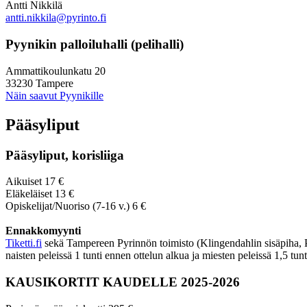
Antti Nikkilä
antti.nikkila@pyrinto.fi
Pyynikin palloiluhalli (pelihalli)
Ammattikoulunkatu 20
33230 Tampere
Näin saavut Pyynikille
Pääsyliput
Pääsyliput, korisliiga
Aikuiset 17 €
Eläkeläiset 13 €
Opiskelijat/Nuoriso (7-16 v.) 6 €
Ennakkomyynti
Tiketti.fi
sekä Tampereen Pyrinnön toimisto (Klingendahlin sisäpiha, Py
naisten peleissä 1 tunti ennen ottelun alkua ja miesten peleissä 1,5 tun
KAUSIKORTIT KAUDELLE 2025-2026