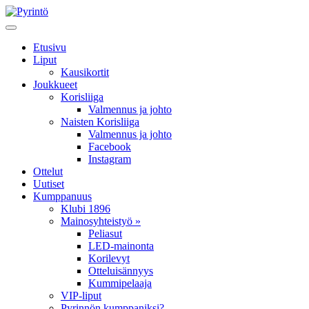
Etusivu
Liput
Kausikortit
Joukkueet
Korisliiga
Valmennus ja johto
Naisten Korisliiga
Valmennus ja johto
Facebook
Instagram
Ottelut
Uutiset
Kumppanuus
Klubi 1896
Mainosyhteistyö »
Peliasut
LED-mainonta
Korilevyt
Otteluisännyys
Kummipelaaja
VIP-liput
Pyrinnön kumppaniksi?