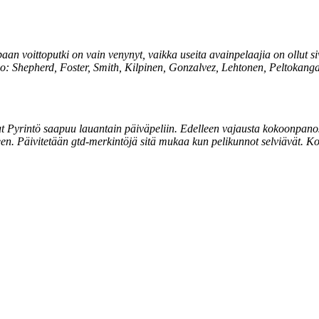
lppaan voittoputki on vain venynyt, vaikka useita avainpelaajia on oll
no: Shepherd,
Foster, Smith, Kilpinen, Gonzalvez, Lehtonen, Peltokanga
t Pyrintö saapuu lauantain päiväpeliin. Edelleen vajausta kokoonpanos
kseen. Päivitetään gtd-merkintöjä sitä mukaa kun pelikunnot selviävä