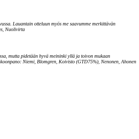
ut sivussa. Lauantain otteluun myös me saavumme merkittävän
s, Nuolivirta
sa, mutta pidetään hyvä meininki yllä ja toivon mukaan
t. Kokoonpano: Niemi, Blomgren, Koivisto (GTD75%), Nenonen, Ahonen