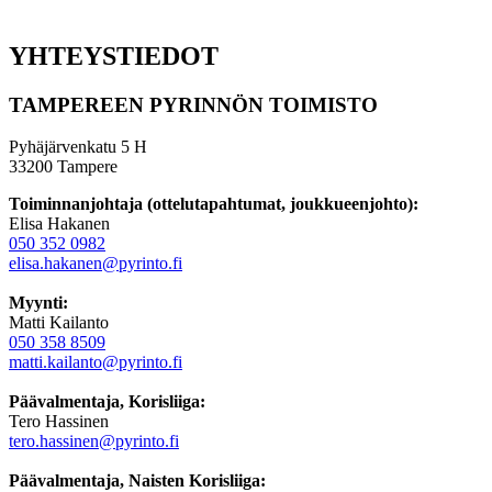
YHTEYSTIEDOT
TAMPEREEN PYRINNÖN TOIMISTO
Pyhäjärvenkatu 5 H
33200 Tampere
Toiminnanjohtaja (ottelutapahtumat, joukkueenjohto):
Elisa Hakanen
050 352 0982
elisa.hakanen@pyrinto.fi
Myynti:
Matti Kailanto
050 358 8509
matti.kailanto@pyrinto.fi
Päävalmentaja, Korisliiga:
Tero Hassinen
tero.hassinen@pyrinto.fi
Päävalmentaja, Naisten Korisliiga: