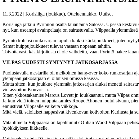
11.3.2022 | Korisliiga (joukkue), Otteluennakko, Uutiset
Korisliiga jatkuu Pyrinnön osalta lauantaina Salossa. Upeasti keskivii
nyt, kun useampi avainpelaaja on sairastuvalla. Vilppaalla ylemmässä j
Pyrintö kohtasi runkosarjan lopulla kaikki kärkijoukkueet, joten nyt 
Samat huippujoukkueet tulevat vastaan nopeaan tahtiin.
Toivottavasti käsikirjoitusta ei ole vaihdettu, vaan Pyrintö hakee laua
VILPAS UUDESTI SYNTYNYT JATKOSARJASSA
Puolustavalla mestarilla oli melkoinen hang-over koko runkosarjan ajan
ylempään jatkosarjaan ei ollut sen omissa käsissä.
Mutta sitten, kun joukkue ylemmän jatkosarjan aluksi menetti sairas
vierasvoiton Kouvoista.
Sitten ykköstakamies Marcus Lovett jr. loukkaantui, mutta Vilpas onn
Ja kun vielä toinen huipputakamies Roope Ahonen joutui sivuun, pienil
ennustivat Vilppaalle vaikeita viikkoja.
Mitä vielä, salolaiset nappasivat kivenkovan kotivoiton Karhusta ja 
Mitä ihmettä Vilppaassa on tapahtunut? Olihan Wood Vilppaan pelissä k
hyökkäyksen liikkeelle.
Voittopelejä yhdistää ainakin se, että salolaiset saivat ylemmän jatk