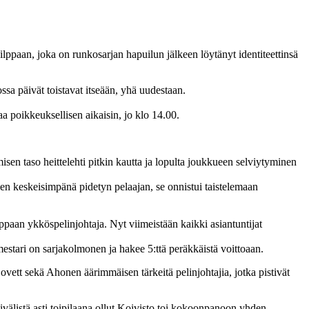
ilppaan, joka on runkosarjan hapuilun jälkeen löytänyt identiteettinsä
sa päivät toistavat itseään, yhä uudestaan.
aa poikkeuksellisen aikaisin, jo klo 14.00.
sen taso heittelehti pitkin kautta ja lopulta joukkueen selviytyminen
n keskeisimpänä pidetyn pelaajan, se onnistui taistelemaan
paan ykköspelinjohtaja. Nyt viimeistään kaikki asiantuntijat
stari on sarjakolmonen ja hakee 5:ttä peräkkäistä voittoaan.
vett sekä Ahonen äärimmäisen tärkeitä pelinjohtajia, jotka pistivät
välistä asti toipilaana ollut Koivisto toi kokoonpanoon yhden