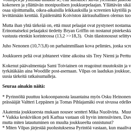
kokeneen ja yllättävän monipuolisen joukkuepelaajan. Yllättävän sikäl
osaa sijoittumalla, oikea-aikaisilla leikkauksilla ja screenien käytöllä
levittämään kenttää. Epäilemättä Koiviston äärirauhallinen olemus tuo
Mutta ihan yhtä tärkeää on, että muut pelaajat ovat pystyneet nostamaa
Erinomaiseksi pelaajaksi tiedetty Bryan Griffin on nostanut pistekeski
vastuuta etenkin korinteossa (13,2 >>18,3). Osin tilastonousut selittyv
Juho Nenonen (10,7/3,8) on parhaimmillaan kova pelimies, jonka screen
Joukkueen peliä ovat johtaneet viime aikoina siis Trey Niemi ja Perttu 
Kokenut päävalmentaja Sami Toiviainen on reagoinut muutoksiin ja vaik
tyrkätäkään aina Woodille post-asemaan. Vilpas on laadukas joukkue, 
uusia tärkeitä ratkaisumalleja.
Seuraa ainakin näitä:
* Pyrinnöltä puuttuu kokoonpanosta lauantaina myös Osku Heinonen. K
prässääjät Valtteri Leppänen ja Tomas Pihlajamäki ovat sivussa edelle
Akatemia joukkueesta mukaan nousee sentteri Mika Nuolivirta. Muuto
* Vaikka keskiviikon peli Karhua vastaan oli hyvin intensiivinen, Davi
mutta miten latautuminen on muulta joukkueelta onnistunut?
* Miten Vilpas järjestää puolustuksensa Pyrintöä vastaan, kun maal