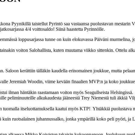
kkona Pyynikillä taistellut Pyrintö saa vastaansa puolustavan mestarin V
atkosarjassa 4/4 voittosaldo! Siinä haastetta Pyrinnölle.
ylemmässä loppusarjassa tunne on kuin elokuvassa Päiväni murmelina, jos
ntainakin voiton Salohallista, kuten muutama viikko sittenkin. Ottelu alk
. Saloon kerättiin tälläkin kaudella erinomainen joukkue, mutta pelaami
tuvalle Jeremiah Woodin, viime kevään finaalien MVP:n ja koko joukkuee
istui ilman häntäkin raastamaan voiton myös Seagullseista Helsingissä.
le peliminuuteille alkukaudesta jääneestä Trey Niemestä tuli äkkiä Vilp
sen tuomalla itseluottamuksella kaatui myös KTP! Yhtäkkiä puolustava me
uin ruotsalainen juhannussalko, jonka ympärillä koko peli pyöri, ja Lo
osarjan alkaessa Mikko Koiviston takaisin kokoonpanoon. Joulukuun puoli