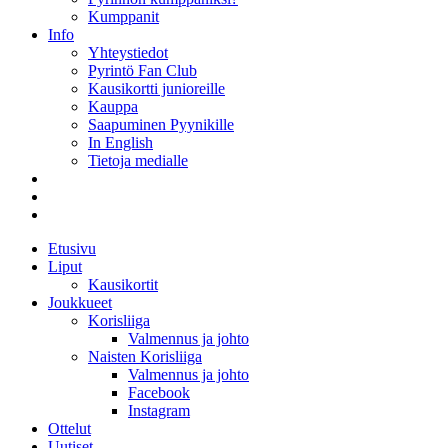
Kumppanit
Info
Yhteystiedot
Pyrintö Fan Club
Kausikortti junioreille
Kauppa
Saapuminen Pyynikille
In English
Tietoja medialle
Etusivu
Liput
Kausikortit
Joukkueet
Korisliiga
Valmennus ja johto
Naisten Korisliiga
Valmennus ja johto
Facebook
Instagram
Ottelut
Uutiset