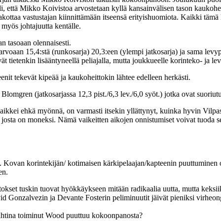
i, että Mikko Koivistoa arvostetaan kyllä kansainvälisen tason kaukohe
 pakottaa vastustajan kiinnittämään itseensä erityishuomiota. Kaikki tämä 
 myös johtajuutta kentälle.
n tasoaan olennaisesti.
arvoaan 15,4:stä (runkosarja) 20,3:een (ylempi jatkosarja) ja sama levy
ät tietenkin lisääntyneellä peliajalla, mutta joukkueelle korinteko- ja l
it tekevät kipeää ja kaukoheittokin lähtee edelleen herkästi.
Blomgren (jatkosarjassa 12,3 pist./6,3 lev./6,0 syöt.) jotka ovat suoriut
kei ehkä myönnä, on varmasti itsekin yllättynyt, kuinka hyvin Vilpas on 
josta on moneksi. Nämä vaikeitten aikojen onnistumiset voivat tuoda sen
ovan korintekijän/ kotimaisen kärkipelaajan/kapteenin puuttuminen on 
en.
kset tuskin tuovat hyökkäykseen mitään radikaalia uutta, mutta keksi
d Gonzalvezin ja Devante Fosterin peliminuutit jäivät pieniksi virheonge
ivahtina toiminut Wood puuttuu kokoonpanosta?