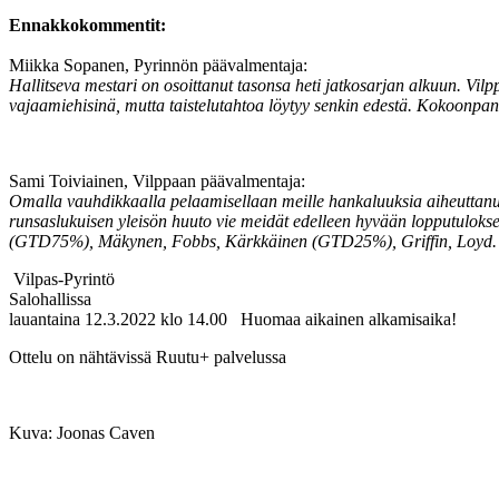
Ennakkokommentit:
Miikka Sopanen, Pyrinnön päävalmentaja:
Hallitseva mestari on osoittanut tasonsa heti jatkosarjan alkuun. Vi
vajaamiehisinä, mutta taistelutahtoa löytyy senkin edestä. Kokoonpa
Sami Toiviainen, Vilppaan päävalmentaja:
Omalla vauhdikkaalla pelaamisellaan meille hankaluuksia aiheuttanu
runsaslukuisen yleisön huuto vie meidät edelleen hyvään lopputulo
(GTD75%), Mäkynen, Fobbs, Kärkkäinen (GTD25%), Griffin, Loyd.
Vilpas-Pyrintö
Salohallissa
lauantaina 12.3.2022 klo 14.00 Huomaa aikainen alkamisaika!
Ottelu on nähtävissä Ruutu+ palvelussa
Kuva: Joonas Caven