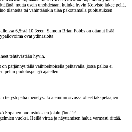
ittäjänä, mutta usein unohdetaan, kuinka hyvin Koivisto lukee peliä,
luo tilanteita tai vähintäänkin tilaa pakottamalla puolustuksen
palloissa 6,5:stä 10,3:een. Samoin Brian Fobbs on ottanut lisää
evypallovoima ovat ydinasioita.
uneet tehtävästään hyvin.
pärjännyt tällä vaihtoehtoisella pelitavalla, jossa palloa ei
 peliin pudotuspelejä ajatellen
tietysti paha menetys. Jo aiemmin sivussa olleet takapelaajien
ikö Sopanen puolustukseen jotain jännää?
lmien vuoksi. Heillä virtaa ja näyttämisen halua varmasti riittää,