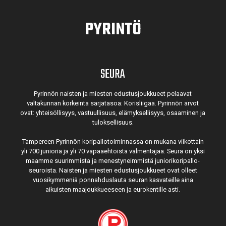
PYRINTÖ
SEURA
Pyrinnön naisten ja miesten edustusjoukkueet pelaavat
valtakunnan korkeinta sarjatasoa: Korisliigaa. Pyrinnön arvot
ovat: yhteisöl­lisyys, vastuul­lisuus, elämyk­sellisyys, osaaminen ja
tulok­sellisuus.
Tampereen Pyrinnön kori­pallo­toimin­nassa on mukana viikottain
yli 700 junioria ja yli 70 vapaa­ehtoista valmen­tajaa. Seura on yksi
maamme suurim­mista ja menes­tyneim­mistä juni­ori­kori­pallo­
seuroista. Naisten ja miesten edustus­joukkueet ovat olleet
vuosi­kymmeniä ponnahdus­lauta seuran kasvateille aina
aikuisten maa­joukkueeseen ja euro­kentille asti.