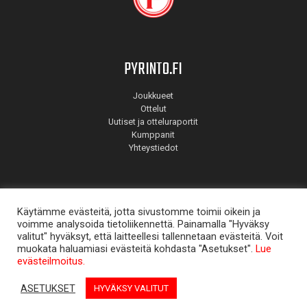
PYRINTO.FI
Joukkueet
Ottelut
Uutiset ja otteluraportit
Kumppanit
Yhteystiedot
Käytämme evästeitä, jotta sivustomme toimii oikein ja
voimme analysoida tietoliikennettä. Painamalla "Hyväksy
valitut" hyväksyt, että laitteellesi tallennetaan evästeitä. Voit
muokata haluamiasi evästeitä kohdasta "Asetukset".
Lue
© Pyrintö 2026. Suunnitellut
Mainostoimisto Aate
.
evästeilmoitus.
ASETUKSET
HYVÄKSY VALITUT