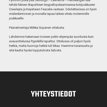
Pyrinnön pitkä pää Jennings – Lawrence – Peltokangas saa
tehdä hikisen iltapuhteen levypallopelaamisessa kotijoukkueen
Crawleyta ja Keyshawn Feazelia vastaan. Odotettavissa on hyvin
mielenkiintoinen ja monella tapaa tärkeä ottelu molemmille
joukkueille.
Päävalmentaja Miikka Sopanen ottelusta:
Lähdemme hakemaan toiseen peliin ehjempää suoritusta kuin
avausottelussa Pyynikillä tapahtui. Ottelussa oli paljon hyviä
hetkiä, mutta huonoja hetkiä tuli liikaa. Haemme tasaisuutta ja
sitä kautta hyvää lopputulosta Salosta.
YHTEYSTIEDOT