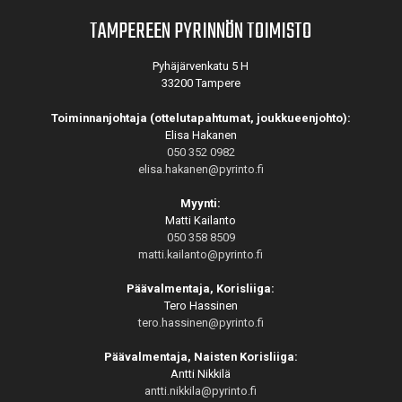
TAMPEREEN PYRINNÖN TOIMISTO
Pyhäjärvenkatu 5 H
33200 Tampere
Toiminnanjohtaja (ottelutapahtumat, joukkueenjohto):
Elisa Hakanen
050 352 0982
elisa.hakanen@pyrinto.fi
Myynti:
Matti Kailanto
050 358 8509
matti.kailanto@pyrinto.fi
Päävalmentaja, Korisliiga:
Tero Hassinen
tero.hassinen@pyrinto.fi
Päävalmentaja, Naisten Korisliiga:
Antti Nikkilä
antti.nikkila@pyrinto.fi