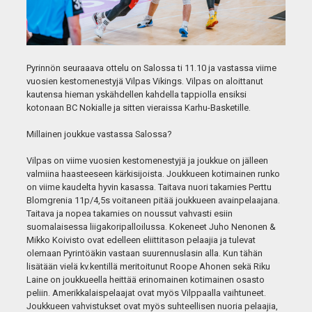
Pyrinnön seuraaava ottelu on Salossa ti 11.10 ja vastassa viime
vuosien kestomenestyjä Vilpas Vikings. Vilpas on aloittanut
kautensa hieman yskähdellen kahdella tappiolla ensiksi
kotonaan BC Nokialle ja sitten vieraissa Karhu-Basketille.
Millainen joukkue vastassa Salossa?
Vilpas on viime vuosien kestomenestyjä ja joukkue on jälleen
valmiina haasteeseen kärkisijoista. Joukkueen kotimainen runko
on viime kaudelta hyvin kasassa. Taitava nuori takamies Perttu
Blomgrenia 11p/4,5s voitaneen pitää joukkueen avainpelaajana.
Taitava ja nopea takamies on noussut vahvasti esiin
suomalaisessa liigakoripalloilussa. Kokeneet Juho Nenonen &
Mikko Koivisto ovat edelleen eliittitason pelaajia ja tulevat
olemaan Pyrintöäkin vastaan suurennuslasin alla. Kun tähän
lisätään vielä kv.kentillä meritoitunut Roope Ahonen sekä Riku
Laine on joukkueella heittää erinomainen kotimainen osasto
peliin. Amerikkalaispelaajat ovat myös Vilppaalla vaihtuneet.
Joukkueen vahvistukset ovat myös suhteellisen nuoria pelaajia,