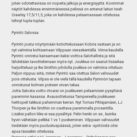
joten odotettavissa on nopeita jalkoja ja energisyyttä. Kovimmat
näytöt kahdessa ensimmäisessä pelissä on antanut laituri Isiah
Crawley 17,5/11,5, joka on kahdessa pelaamassaan ottelussa
tehnyt tupla-tuplan.
Pyrintö Salossa
Pyrintö joutui nöyrtymään kotiottelussaan Kobria vastaan ja on
nyt valmiina kohtaamaan Vilppaan vieraskentällä. Viime kaudella
Pyrintö onnistui kairaamaan kaksi voittoa Salohallista ja sitä
lähdetään tavoittelemaan myös nyt. Joukkue on saanut lisäaikaa
harjoitteluun ja Ike Smithin johdolla joukkue on valmiina otteluun.
Paljon riippuu siitä, miten Pyrintö saa otettua Salon vahvuudet
pois ottelusta. Vilpas ei ole vielä tällä kaudella Pyrinnön tapaan
onnistunut kolmen pisteen viivan takaa.
Jotta Salosta voitto irtoaisi on joukkueen pelaamisen pysyttävä
paremmin kasassa. Avausottelussa Tampereella joukkueen
heittopeli takkusi pahemman kerran. Nyt Tomas Pihlajamäen, LJ
Thorpen ja Ike Smithin on osuttava paremmalla prosentilla.
Lisäksi pallon liike ei saa pysähtyä. Pelin henki on se , kuinka
hyvin vältetään pelkkä 1 vs 1 puskeminen. Vilppaan vahvuudet
tiedetään myös puolustuspäässä, joten extra -syötöistä olisi
apua tässäkin ottelussa.