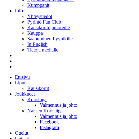
Kumppanit
Info
Yhteystiedot
Pyrintö Fan Club
Kausikortti junioreille
Kauppa
Saapuminen Pyynikille
In English
Tietoja medialle
Etusivu
Liput
Kausikortit
Joukkueet
Korisliiga
Valmennus ja johto
Naisten Korisliiga
Valmennus ja johto
Facebook
Instagram
Ottelut
Uutiset