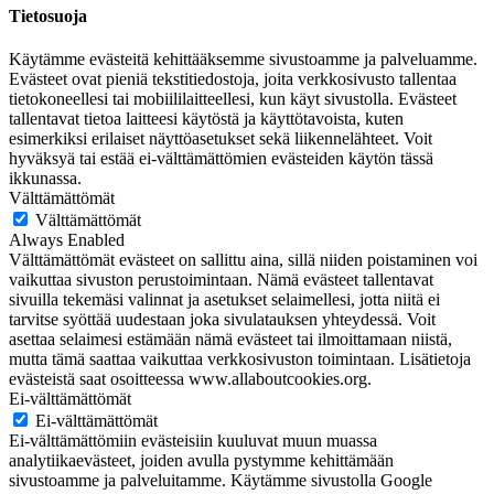
Tietosuoja
Käytämme evästeitä kehittääksemme sivustoamme ja palveluamme.
Evästeet ovat pieniä tekstitiedostoja, joita verkkosivusto tallentaa
tietokoneellesi tai mobiililaitteellesi, kun käyt sivustolla. Evästeet
tallentavat tietoa laitteesi käytöstä ja käyttötavoista, kuten
esimerkiksi erilaiset näyttöasetukset sekä liikennelähteet. Voit
hyväksyä tai estää ei-välttämättömien evästeiden käytön tässä
ikkunassa.
Välttämättömät
Välttämättömät
Always Enabled
Välttämättömät evästeet on sallittu aina, sillä niiden poistaminen voi
vaikuttaa sivuston perustoimintaan. Nämä evästeet tallentavat
sivuilla tekemäsi valinnat ja asetukset selaimellesi, jotta niitä ei
tarvitse syöttää uudestaan joka sivulatauksen yhteydessä. Voit
asettaa selaimesi estämään nämä evästeet tai ilmoittamaan niistä,
mutta tämä saattaa vaikuttaa verkkosivuston toimintaan. Lisätietoja
evästeistä saat osoitteessa www.allaboutcookies.org.
Ei-välttämättömät
Ei-välttämättömät
Ei-välttämättömiin evästeisiin kuuluvat muun muassa
analytiikaevästeet, joiden avulla pystymme kehittämään
sivustoamme ja palveluitamme. Käytämme sivustolla Google