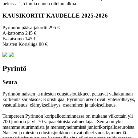
peleissä 1,5 tuntia ennen ottelun alkua.
KAUSIKORTIT KAUDELLE 2025-2026
Pyrinnön pääsarjakortti 295 €
A-katsomo 245 €
B-katsomo 145 €
Naisten Korisliiga 80 €
Pyrintö
Seura
Pyrinnön naisten ja miesten edustusjoukkueet pelaavat valtakunnan
korkeinta sarjatasoa: Korisliigaa. Pyrinnön arvot ovat: yhteisöl­lisyys,
vastuul­lisuus, elämyk­sellisyys, osaaminen ja tulok­sellisuus.
Tampereen Pyrinnön kori­pallo­toimin­nassa on mukana viikottain yli
700 junioria ja yli 70 vapaa­ehtoista valmen­tajaa. Seura on yksi
maamme suurim­mista ja menes­tyneim­mistä juni­ori­kori­pallo­seuroista.
Naisten ja miesten edustus­joukkueet ovat olleet vuosi­kymmeniä