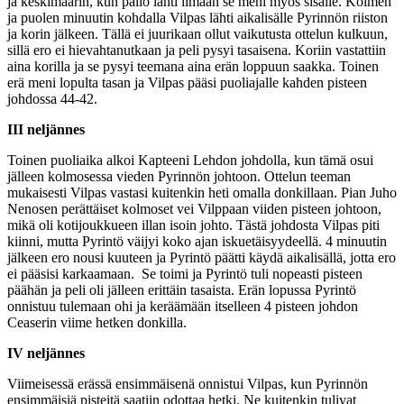
ja keskimäärin, kun pallo lähti ilmaan se meni myös sisälle. Kolmen
ja puolen minuutin kohdalla Vilpas lähti aikalisälle Pyrinnön riiston
ja korin jälkeen. Tällä ei juurikaan ollut vaikutusta ottelun kulkuun,
sillä ero ei hievahtanutkaan ja peli pysyi tasaisena. Koriin vastattiin
aina korilla ja se pysyi teemana aina erän loppuun saakka. Toinen
erä meni lopulta tasan ja Vilpas pääsi puoliajalle kahden pisteen
johdossa 44-42.
III neljännes
Toinen puoliaika alkoi Kapteeni Lehdon johdolla, kun tämä osui
jälleen kolmosessa vieden Pyrinnön johtoon. Ottelun teeman
mukaisesti Vilpas vastasi kuitenkin heti omalla donkillaan. Pian Juho
Nenosen perättäiset kolmoset vei Vilppaan viiden pisteen johtoon,
mikä oli kotijoukkueen illan isoin johto. Tästä johdosta Vilpas piti
kiinni, mutta Pyrintö väijyi koko ajan iskuetäisyydeellä. 4 minuutin
jälkeen ero nousi kuuteen ja Pyrintö päätti käydä aikalisällä, jotta ero
ei pääsisi karkaamaan.
Se toimi ja Pyrintö tuli nopeasti pisteen
päähän ja peli oli jälleen erittäin tasaista. Erän lopussa Pyrintö
onnistuu tulemaan ohi ja keräämään itselleen 4 pisteen johdon
Ceaserin viime hetken donkilla.
IV neljännes
Viimeisessä erässä ensimmäisenä onnistui Vilpas, kun Pyrinnön
ensimmäisiä pisteitä saatiin odottaa hetki. Ne kuitenkin tulivat