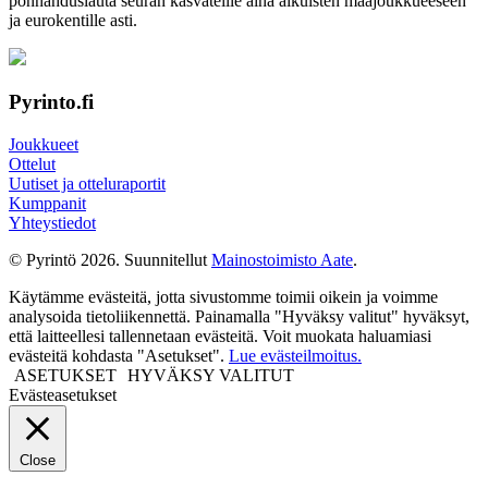
ponnahdus­lauta seuran kasvateille aina aikuisten maa­joukkueeseen
ja euro­kentille asti.
Pyrinto.fi
Joukkueet
Ottelut
Uutiset ja otteluraportit
Kumppanit
Yhteystiedot
© Pyrintö 2026. Suunnitellut
Mainostoimisto Aate
.
Käytämme evästeitä, jotta sivustomme toimii oikein ja voimme
analysoida tietoliikennettä. Painamalla "Hyväksy valitut" hyväksyt,
että laitteellesi tallennetaan evästeitä. Voit muokata haluamiasi
evästeitä kohdasta "Asetukset".
Lue evästeilmoitus.
ASETUKSET
HYVÄKSY VALITUT
Evästeasetukset
Close