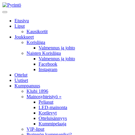
Etusivu
Liput
Kausikortit
Joukkueet
Korisliiga
Valmennus ja johto
Naisten Korisliiga
Valmennus ja johto
Facebook
Instagram
Ottelut
Uutiset
Kumppanuus
Klubi 1896
Mainosyhteistyö »
Peliasut
LED-mainonta
Korilevyt
Otteluisännyys
Kummipelaaja
VIP-liput
Pyrinnön kumppaniksi?