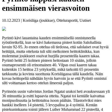
ensimmäisen vierasvoiton
10.12.2023 | Korisliiga (joukkue), Otteluraportit, Uutiset
Pyrintö kävi lauantaina kauden ensimmäisellä onnistuneella
ryöstöretkellä, kun se kävi hakemassa pisteet kotiin Salohallista
luvuin 92-95. Jo ennen ottelua oli tiedossa, että salolaiset ovat hyviä
heittäjiä, mutta ottelusta tuli silti melkoinen heittoklinikka, kun
molemmat joukkueet osuivat hurjilla prosenteilla kaaren takaa.
Pyrintö heitti 25 kolmen pisteen heitostaan 10 sisään, jolloin
osumaprosentti oli erinomainen 40. Vilpas osui kaaren takaa
kuitenkin 15 heittoa 23 yrityksellä, mikä tarkoitti 65 prosentin
tarkkuutta ja kovinta suoritusta Korisliigassa tällä kaudella. Näin
kovaa heittopeliä nähdään hyvin harvoin ja se että Pyrintö onnistui
silti voittamaan kertoo ottelun ilmeestä paljon.
Pyrinnön uusin vahvistus Jordan Ngatai urakoi heti avauksessaan yli
36 minuuttia ja esitti lupaavia otteita. Ngatai toi kentälle kaivattua
monipuolisuutta ja heittotaitoa isoon päähän. Tilastoriviksi mies
hankki itselleen 14 pistettä, 5 levypalloa ja 4 syöttöä. Kentän
pistekuninkaana toimii jälleen Luther Muhammad 22 pisteellä, 4