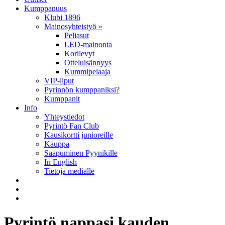
Kumppanuus
Klubi 1896
Mainosyhteistyö »
Peliasut
LED-mainonta
Korilevyt
Otteluisännyys
Kummipelaaja
VIP-liput
Pyrinnön kumppaniksi?
Kumppanit
Info
Yhteystiedot
Pyrintö Fan Club
Kausikortti junioreille
Kauppa
Saapuminen Pyynikille
In English
Tietoja medialle
Pyrintö nappasi kauden