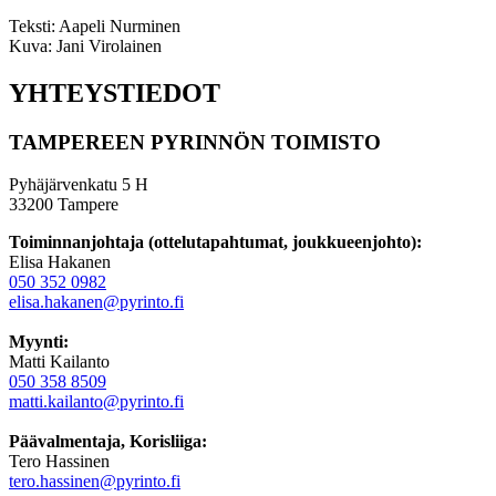
Teksti: Aapeli Nurminen
Kuva: Jani Virolainen
YHTEYSTIEDOT
TAMPEREEN PYRINNÖN TOIMISTO
Pyhäjärvenkatu 5 H
33200 Tampere
Toiminnanjohtaja (ottelutapahtumat, joukkueenjohto):
Elisa Hakanen
050 352 0982
elisa.hakanen@pyrinto.fi
Myynti:
Matti Kailanto
050 358 8509
matti.kailanto@pyrinto.fi
Päävalmentaja, Korisliiga:
Tero Hassinen
tero.hassinen@pyrinto.fi