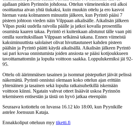
ajallaan pitäen Pyrinnön johdossa. Ottelun viimeinenkin erä alkoi
osoittautua aivan yhtä tiukaksi, kuin muukin ottelu ja ero kasvoi
hieman vasta kolmannen minuutin jälkeen, kun Pyrintö pääsi 7
pisteen johtoon vieden näin Vilppaan aikalisälle. Aikalisän jälkeen
Vilpas puski uudella raivolla päälle ja jatkoi kovalla prosentilla
osumista kaaren takaa. Pyrintö ei kuitenkaan alistunut tälle vaan piti
omilla suorituksillaan Vilppaan selkänsä takana. Ennen viimeistä
kaksiminuuttista salolaiset olivat hivuttautuneet kahden pisteen
päähän ja Pyrintö päätti käydä aikalisällä. Aikalisän jälkeen Pyrintö
sai pari kovaa onnistumista joiden ansiosta se pääsi kotijoukkueen
tavoittamattomiin ja lopulta voittoon saakka. Loppulukemiksi jäi 92-
95.
Ottelu oli äärimmäisen tasainen ja isommat pisteputket jäivät pelissä
näkemättä. Pyrintö onnistui olemaan koko ottelun ajan erittäin
yhtenäinen ja tasainen sekä lopulta ratkaisuhetkillä iskemään
voittoon kiinni. Ngatain vahvat otteet lisäävät uskoa Pyrinnön
tekemiseen entisestän ja tästä on hyvö jatkaa eteenpäin
Seuraava kotiottelu on luvassa 16.12 klo 18:00, kun Pyynikille
astelee Joensuun Kataja.
Ennakkoliput otteluun myy
tiketti.fi