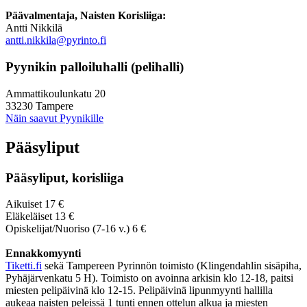
Päävalmentaja, Naisten Korisliiga:
Antti Nikkilä
antti.nikkila@pyrinto.fi
Pyynikin palloiluhalli (pelihalli)
Ammattikoulunkatu 20
33230 Tampere
Näin saavut Pyynikille
Pääsyliput
Pääsyliput, korisliiga
Aikuiset 17 €
Eläkeläiset 13 €
Opiskelijat/Nuoriso (7-16 v.) 6 €
Ennakkomyynti
Tiketti.fi
sekä Tampereen Pyrinnön toimisto (Klingendahlin sisäpiha,
Pyhäjärvenkatu 5 H). Toimisto on avoinna arkisin klo 12-18, paitsi
miesten pelipäivinä klo 12-15. Pelipäivinä lipunmyynti hallilla
aukeaa naisten peleissä 1 tunti ennen ottelun alkua ja miesten