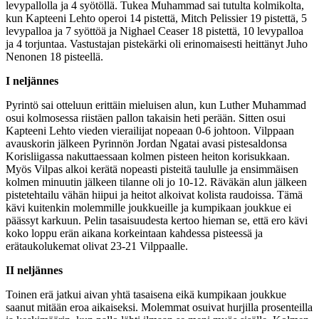
levypallolla ja 4 syötöllä. Tukea Muhammad sai tutulta kolmikolta,
kun Kapteeni Lehto operoi 14 pistettä, Mitch Pelissier 19 pistettä, 5
levypalloa ja 7 syöttöä ja Nighael Ceaser 18 pistettä, 10 levypalloa
ja 4 torjuntaa. Vastustajan pistekärki oli erinomaisesti heittänyt Juho
Nenonen 18 pisteellä.
I neljännes
Pyrintö sai otteluun erittäin mieluisen alun, kun Luther Muhammad
osui kolmosessa riistäen pallon takaisin heti perään. Sitten osui
Kapteeni Lehto vieden vierailijat nopeaan 0-6 johtoon. Vilppaan
avauskorin jälkeen Pyrinnön Jordan Ngatai avasi pistesaldonsa
Korisliigassa nakuttaessaan kolmen pisteen heiton korisukkaan.
Myös Vilpas alkoi kerätä nopeasti pisteitä taululle ja ensimmäisen
kolmen minuutin jälkeen tilanne oli jo 10-12. Räväkän alun jälkeen
pistetehtailu vähän hiipui ja heitot alkoivat kolista raudoissa. Tämä
kävi kuitenkin molemmille joukkueille ja kumpikaan joukkue ei
päässyt karkuun. Pelin tasaisuudesta kertoo hieman se, että ero kävi
koko loppu erän aikana korkeintaan kahdessa pisteessä ja
erätaukolukemat olivat 23-21 Vilppaalle.
II neljännes
Toinen erä jatkui aivan yhtä tasaisena eikä kumpikaan joukkue
saanut mitään eroa aikaiseksi. Molemmat osuivat hurjilla prosenteilla